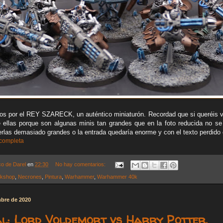
 por el REY SZARECK, un auténtico miniaturón. Recordad que si queréis v
e ellas porque son algunas minis tan grandes que en la foto reducida no se
las demasiado grandes o la entrada quedaría enorme y con el texto perdido
 completa
co de Darel
en
22:30
No hay comentarios:
kshop
,
Necrones
,
Pintura
,
Warhammer
,
Warhammer 40k
mbre de 2020
al: Lord Voldemort vs Harry Potter.