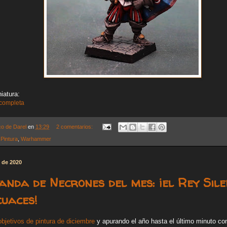
iatura:
 completa
co de Darel
en
13:29
2 comentarios:
,
Pintura
,
Warhammer
e de 2020
anda de Necrones del mes: ¡el Rey Sile
cuaces!
objetivos de pintura de diciembre
y apurando el año hasta el último minuto c