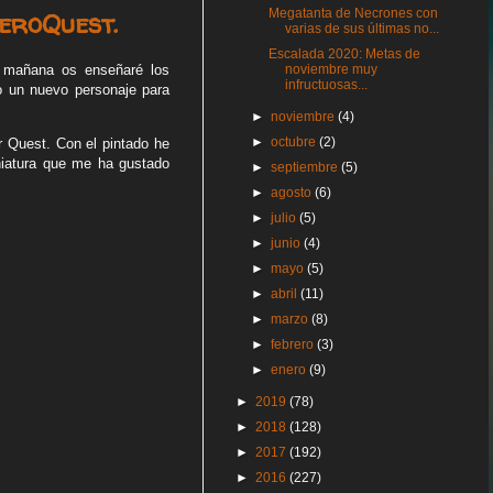
eroQuest.
Megatanta de Necrones con
varias de sus últimas no...
Escalada 2020: Metas de
noviembre muy
y mañana os enseñaré los
infructuosas...
o un nuevo personaje para
►
noviembre
(4)
►
octubre
(2)
r Quest. Con el pintado he
niatura que me ha gustado
►
septiembre
(5)
►
agosto
(6)
►
julio
(5)
►
junio
(4)
►
mayo
(5)
►
abril
(11)
►
marzo
(8)
►
febrero
(3)
►
enero
(9)
►
2019
(78)
►
2018
(128)
►
2017
(192)
►
2016
(227)