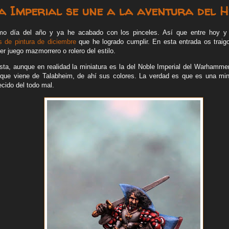
ta Imperial se une a la aventura del H
imo día del año y ya he acabado con los pinceles. Así que entre hoy 
s de pintura de diciembre
que he logrado cumplir. En esta entrada os traig
r juego mazmorrero o rolero del estilo.
lista, aunque en realidad la miniatura es la del Noble Imperial del Warhamme
r que viene de Talabheim, de ahí sus colores. La verdad es que es una mi
ecido del todo mal.