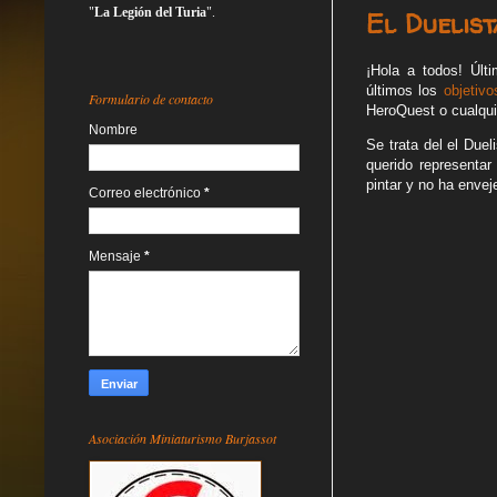
"
La Legión del Turia
".
El Duelis
¡Hola a todos! Últ
últimos
los
objetivo
Formulario de contacto
HeroQuest o cualquie
Nombre
Se trata del el Due
querido representa
pintar y no ha envej
Correo electrónico
*
Mensaje
*
Asociación Miniaturismo Burjassot