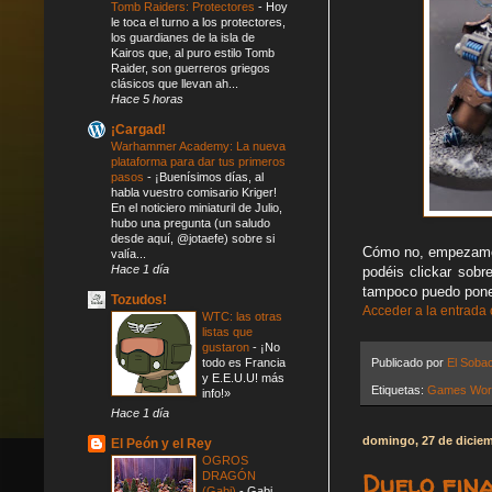
Tomb Raiders: Protectores
-
Hoy
le toca el turno a los protectores,
los guardianes de la isla de
Kairos que, al puro estilo Tomb
Raider, son guerreros griegos
clásicos que llevan ah...
Hace 5 horas
¡Cargad!
Warhammer Academy: La nueva
plataforma para dar tus primeros
pasos
-
¡Buenísimos días, al
habla vuestro comisario Kriger!
En el noticiero miniaturil de Julio,
hubo una pregunta (un saludo
desde aquí, @jotaefe) sobre si
Cómo no, empezamos
valía...
Hace 1 día
podéis clickar sobr
tampoco puedo poner
Tozudos!
Acceder a la entrada
WTC: las otras
listas que
gustaron
-
¡No
todo es Francia
Publicado por
El Soba
y E.E.U.U! más
Etiquetas:
Games Wor
info!»
Hace 1 día
domingo, 27 de dicie
El Peón y el Rey
OGROS
Duelo fin
DRAGÓN
(Gabi)
-
Gabi