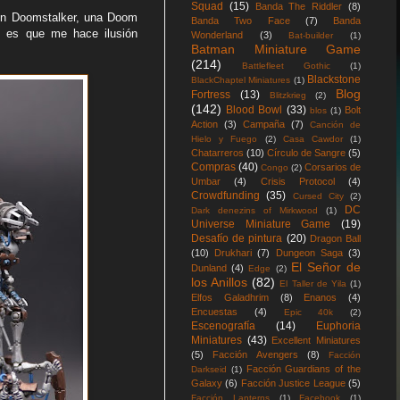
Squad
(15)
Banda The Riddler
(8)
 un Doomstalker, una Doom
Banda Two Face
(7)
Banda
ad es que me hace ilusión
Wonderland
(3)
Bat-builder
(1)
Batman Miniature Game
(214)
Battlefleet Gothic
(1)
Blackstone
BlackChaptel Miniatures
(1)
Blog
Fortress
(13)
Blitzkrieg
(2)
(142)
Blood Bowl
(33)
Bolt
blos
(1)
Action
(3)
Campaña
(7)
Canción de
Hielo y Fuego
(2)
Casa Cawdor
(1)
Chatarreros
(10)
Círculo de Sangre
(5)
Compras
(40)
Corsarios de
Congo
(2)
Umbar
(4)
Crisis Protocol
(4)
Crowdfunding
(35)
Cursed City
(2)
DC
Dark denezins of Mirkwood
(1)
Universe Miniature Game
(19)
Desafío de pintura
(20)
Dragon Ball
(10)
Drukhari
(7)
Dungeon Saga
(3)
El Señor de
Dunland
(4)
Edge
(2)
los Anillos
(82)
El Taller de Yila
(1)
Elfos Galadhrim
(8)
Enanos
(4)
Encuestas
(4)
Epic 40k
(2)
Escenografía
(14)
Euphoria
Miniatures
(43)
Excellent Miniatures
(5)
Facción Avengers
(8)
Facción
Facción Guardians of the
Darkseid
(1)
Galaxy
(6)
Facción Justice League
(5)
Facción Lanterns
(1)
Facebook
(1)