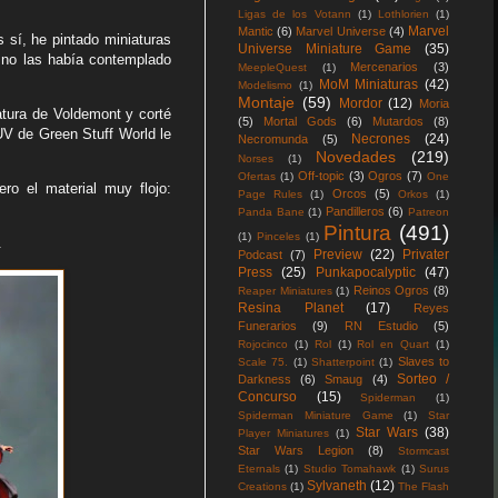
Ligas de los Votann
(1)
Lothlorien
(1)
Marvel
Mantic
(6)
Marvel Universe
(4)
s sí, he pintado miniaturas
Universe Miniature Game
(35)
y no las había contemplado
Mercenarios
(3)
MeepleQuest
(1)
MoM Miniaturas
(42)
Modelismo
(1)
Montaje
(59)
Mordor
(12)
Moria
atura de Voldemont y corté
(5)
Mortal Gods
(6)
Mutardos
(8)
UV de Green Stuff World le
Necrones
(24)
Necromunda
(5)
Novedades
(219)
Norses
(1)
Off-topic
(3)
Ogros
(7)
Ofertas
(1)
One
ero el material muy flojo:
Orcos
(5)
Page Rules
(1)
Orkos
(1)
Pandilleros
(6)
Panda Bane
(1)
Patreon
Pintura
(491)
(1)
Pinceles
(1)
.
Preview
(22)
Privater
Podcast
(7)
Press
(25)
Punkapocalyptic
(47)
Reinos Ogros
(8)
Reaper Miniatures
(1)
Resina Planet
(17)
Reyes
Funerarios
(9)
RN Estudio
(5)
Rojocinco
(1)
Rol
(1)
Rol en Quart
(1)
Slaves to
Scale 75.
(1)
Shatterpoint
(1)
Sorteo /
Darkness
(6)
Smaug
(4)
Concurso
(15)
Spiderman
(1)
Spiderman Miniature Game
(1)
Star
Star Wars
(38)
Player Miniatures
(1)
Star Wars Legion
(8)
Stormcast
Eternals
(1)
Studio Tomahawk
(1)
Surus
Sylvaneth
(12)
Creations
(1)
The Flash