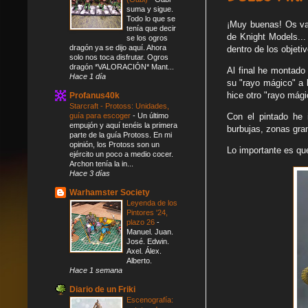
suma y sigue.
Todo lo que se
¡Muy buenas! Os vais
tenía que decir
de Knight Models...
se los ogros
dragón ya se dijo aquí. Ahora
dentro de los objeti
solo nos toca disfrutar. Ogros
dragón *VALORACIÓN* Mant...
Al final he montado
Hace 1 día
su "rayo mágico" a 
hice otro "rayo mági
Profanus40k
Starcraft - Protoss: Unidades,
guía para escoger
-
Un último
Con el pintado he i
empujón y aquí tenéis la primera
burbujas, zonas gra
parte de la guía Protoss. En mi
opinión, los Protoss son un
Lo importante es que
ejército un poco a medio cocer.
Archon tenía la in...
Hace 3 días
Warhamster Society
Leyenda de los
Pintores '24,
plazo 26
-
Manuel. Juan.
José. Edwin.
Axel. Álex.
Alberto.
Hace 1 semana
Diario de un Friki
Escenografía: