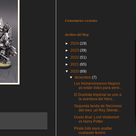
Comentarios recientes
Archivo del blog
►
2024
(19)
►
2023
(39)
►
2022
(51)
►
2021
(65)
▼
2020
(69)
▼
diciembre
(7)
Los Númenóreanos Negros
ya están listos para servi...
El Duelista Imperial se une a
la aventura del Hero...
Segunda tanda de Necrones
del mes: ¡el Rey Silente...
Duelo final: Lord Voldemort
vs Harry Potter.
Pirata listo para asaltar
cualquier tesoro.