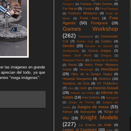
Fantasy Flight Games
(8)
Fangorn
(1)
Far Harad
(5)
Feudos
(5)
Final Fantasy
Footsore Miniatures
(4)
(1)
Forja de
Free
Freak Wars
(3)
Marte
(1)
Agents
(50)
Frostgrave
(29)
Games Workshop
(262)
Genestealer
Gamezone
(1)
Cult
(7)
Goblins
(4)
Goblin Cult
(1)
Gondor
(20)
Gondor en Guerra
(2)
Grecia Antigua
(3)
Gorkamorka
(1)
Green Stuff World
(1)
Griegos
(1)
Grimdark Future
(1)
Guargia de la Noche
Harad
(3)
Harry Potter Miniature
(2)
er las imágenes en grande
HeroQuest
Game
(6)
Heroforge
(1)
 aprecian del todo, ya que
(29)
Hijos de la Sangre Negra
(8)
 entre "mega imágenes":
Hispania Wargames
(4)
Histórico
(10)
Hombres del Este
(6)
HT Publishers
Imperial Assault
(7)
Idos
(1)
IIWW
(2)
(29)
Informe de
Imperio del Polvo
(2)
batalla
(14)
Iron Golems
(4)
Isengard
(1)
Juego de Tronos
(2)
Juegos de
Juegos de mesa
(53)
cartas
(1)
Kings of
Kensei
(4)
Kickstarter
(4)
Knight Models
War
(19)
(227)
La Guerra del Anillo
(9)
Legion of Everblight
(33)
Liga
(2)