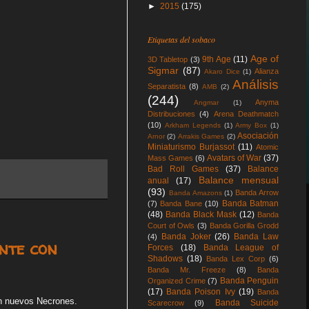
►
2015
(175)
Etiquetas del sobaco
Age of
9th Age
(11)
3D Tabletop
(3)
Sigmar
(87)
Alianza
Akaro Dice
(1)
Análisis
Separatista
(8)
AMB
(2)
(244)
Anyma
Angmar
(1)
Distribuciones
(4)
Arena Deathmatch
(10)
Arkham Legends
(1)
Army Box
(1)
Asociación
Arnor
(2)
Arrakis Games
(2)
Miniaturismo Burjassot
(11)
Atomic
Avatars of War
(37)
Mass Games
(6)
Bad Roll Games
(37)
Balance
Balance mensual
anual
(17)
(93)
Banda Arrow
Banda Amazons
(1)
Banda Batman
(7)
Banda Bane
(10)
(48)
Banda Black Mask
(12)
Banda
Court of Owls
(3)
Banda Gorilla Grodd
Banda Joker
(26)
Banda Law
(4)
nte con
Forces
(18)
Banda League of
Shadows
(18)
Banda Lex Corp
(6)
Banda Mr. Freeze
(8)
Banda
Banda Penguin
Organized Crime
(7)
(17)
Banda Poison Ivy
(19)
Banda
on nuevos Necrones.
Banda Suicide
Scarecrow
(9)