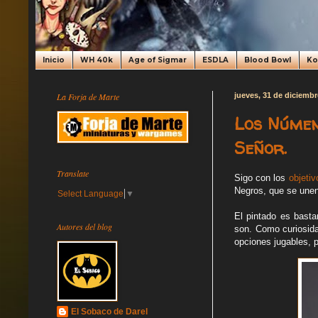
Inicio
WH 40k
Age of Sigmar
ESDLA
Blood Bowl
K
La Forja de Marte
jueves, 31 de diciembr
Los Númen
Señor.
Translate
Sigo con los
objetiv
Negros, que se une
Select Language
▼
El pintado es bast
Autores del blog
son. Como curiosida
opciones jugables, p
El Sobaco de Darel