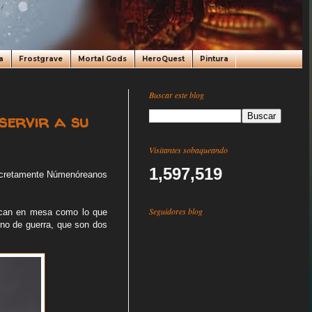
a
Frostgrave
Mortal Gods
HeroQuest
Pintura
Buscar este blog
servir a su
Visitantes sobaqueando
1,597,519
Concretamente Númenóreanos
Seguidores blog
uzcan en mesa como lo que
no de guerra, que son dos