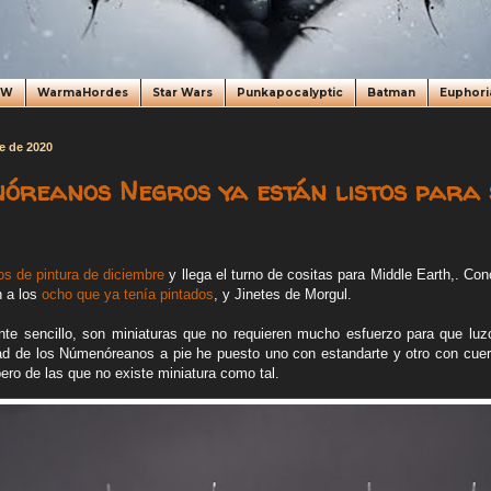
oW
WarmaHordes
Star Wars
Punkapocalyptic
Batman
Euphori
e de 2020
óreanos Negros ya están listos para 
os de pintura de diciembre
y llega el turno de cositas para Middle Earth,. 
n a los
ocho que ya tenía pintados
, y Jinetes de Morgul.
ante sencillo, son miniaturas que no requieren mucho esfuerzo para que l
d de los Númenóreanos a pie he puesto uno con estandarte y otro con cuer
ero de las que no existe miniatura como tal.