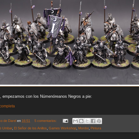
, empezamos con los Númenóreanos Negros a pie:
 completa
co de Darel
en
16:51
5 comentarios:
de Umbar
,
El Señor de los Anillos
,
Games Workshop
,
Mordor
,
Pintura