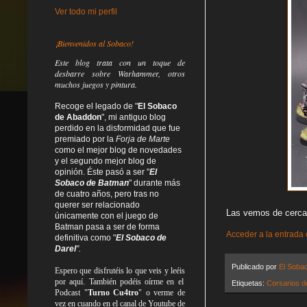
Ver todo mi perfil
¡Bienvenidos al Sobaco!
Este blog trata
con un toque de
desbarre
sobre Warhammer, otros
muchos juegos y pintura.
Recoge el legado de "
El Sobaco
de Abaddon
", mi antiguo blog
perdido en la disformidad
que fue
premiado por la
Forja de Marte
como el mejor blog de novedades
y el segundo mejor blog de
opinión. Éste pasó a ser "
El
Sobaco de Batman
" durante más
de cuatro años, pero tras no
querer ser relacionado
Las vemos de cerca
únicamente con el juego de
Batman pasa a ser de forma
Acceder a la entrada
definitiva como
"
El Sobaco de
Darel
".
Publicado por
El Soba
Espero que disfrutéis lo que
veis
y
leéis
por aquí. También podéis oírme en el
Etiquetas:
Corsarios 
Podcast "
Turno Cu4tro
" o verme de
vez en cuando en el canal de Youtube de