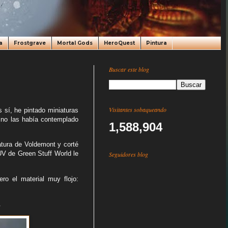
a
Frostgrave
Mortal Gods
HeroQuest
Pintura
Buscar este blog
Visitantes sobaqueando
s sí, he pintado miniaturas
y no las había contemplado
1,588,904
atura de Voldemont y corté
UV de Green Stuff World le
Seguidores blog
ero el material muy flojo:
.