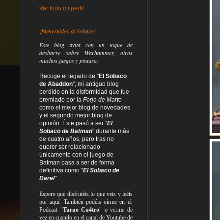
Ver todo mi perfil
¡Bienvenidos al Sobaco!
Este blog trata
con un toque de
desbarre
sobre Warhammer, otros
muchos juegos y pintura.
Recoge el legado de "
El Sobaco
de Abaddon
", mi antiguo blog
perdido en la disformidad
que fue
premiado por la
Forja de Marte
como el mejor blog de novedades
y el segundo mejor blog de
opinión. Éste pasó a ser "
El
Sobaco de Batman
" durante más
de cuatro años, pero tras no
querer ser relacionado
únicamente con el juego de
Batman pasa a ser de forma
definitiva como
"
El Sobaco de
Darel
".
Espero que disfrutéis lo que
veis
y
leéis
por aquí. También podéis oírme en el
Podcast "
Turno Cu4tro
" o verme de
vez en cuando en el canal de Youtube de