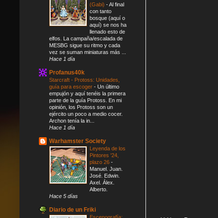
(Gabi)
-
Al final
con tanto
bosque (aquí o
aquí) se nos ha
llenado esto de
elfos. La campaña/escalada de
MESBG sigue su ritmo y cada
vez se suman miniaturas más ...
Hace 1 día
Profanus40k
Starcraft - Protoss: Unidades,
guía para escoger
-
Un último
empujón y aquí tenéis la primera
parte de la guía Protoss. En mi
opinión, los Protoss son un
ejército un poco a medio cocer.
Archon tenía la in...
Hace 1 día
Warhamster Society
Leyenda de los
Pintores '24,
plazo 26
-
Manuel. Juan.
José. Edwin.
Axel. Álex.
Alberto.
Hace 5 días
Diario de un Friki
Escenografía: