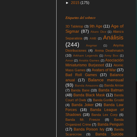
►
2015
(175)
Etiquetas del sobaco
Age of
9th Age
(11)
3D Tabletop
(3)
Sigmar
(87)
Alianza
Akaro Dice
(1)
Análisis
Separatista
(8)
AMB
(2)
(244)
Anyma
Angmar
(1)
Distribuciones
(4)
Arena Deathmatch
(10)
Arkham Legends
(1)
Army Box
(1)
Asociación
Arnor
(2)
Arrakis Games
(2)
Miniaturismo Burjassot
(11)
Atomic
Avatars of War
(37)
Mass Games
(6)
Bad Roll Games
(37)
Balance
Balance mensual
anual
(17)
(93)
Banda Arrow
Banda Amazons
(1)
Banda Batman
(7)
Banda Bane
(10)
(48)
Banda Black Mask
(12)
Banda
Court of Owls
(3)
Banda Gorilla Grodd
Banda Joker
(26)
Banda Law
(4)
Forces
(18)
Banda League of
Shadows
(18)
Banda Lex Corp
(6)
Banda Mr. Freeze
(8)
Banda
Banda Penguin
Organized Crime
(7)
(17)
Banda Poison Ivy
(19)
Banda
Banda Suicide
Scarecrow
(9)