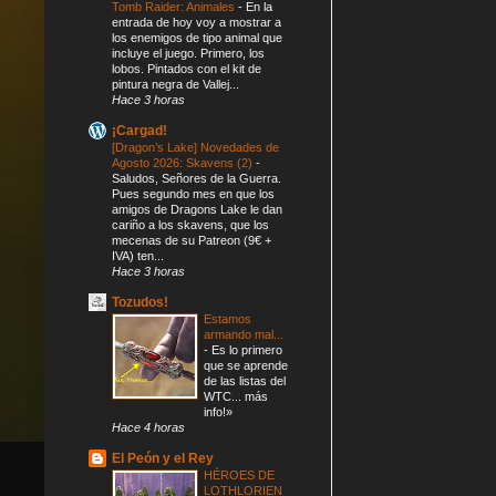
Tomb Raider: Animales
-
En la
entrada de hoy voy a mostrar a
los enemigos de tipo animal que
incluye el juego. Primero, los
lobos. Pintados con el kit de
pintura negra de Vallej...
Hace 3 horas
¡Cargad!
[Dragon’s Lake] Novedades de
Agosto 2026: Skavens (2)
-
Saludos, Señores de la Guerra.
Pues segundo mes en que los
amigos de Dragons Lake le dan
cariño a los skavens, que los
mecenas de su Patreon (9€ +
IVA) ten...
Hace 3 horas
Tozudos!
Estamos
armando mal...
-
Es lo primero
que se aprende
de las listas del
WTC... más
info!»
Hace 4 horas
El Peón y el Rey
HÉROES DE
LOTHLORIEN