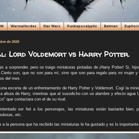
oW
WarmaHordes
Star Wars
Punkapocalyptic
Batman
Euphori
mbre de 2020
al: Lord Voldemort vs Harry Potter.
 a sorprender, pero os traigo miniaturas pintadas de ¡Harry Potter! Si, hijo
 Cierto son, que no son para mí, sino que son para regalo para mi mujer 
vos del mes.
 una escena de un enfrentamiento de Harry Potter y Voldemort. Cogí la mini
la altura de Harry, mientras que al susodicho con un alambre y efecto agua 
co" que contactara con el de su rival.
ntentado ser fiel a los personajes, las miniaturas están bastante bien, p
nulosas, etc.
 a la persona que ha recibido las miniaturas le ha gustado y es lo importante