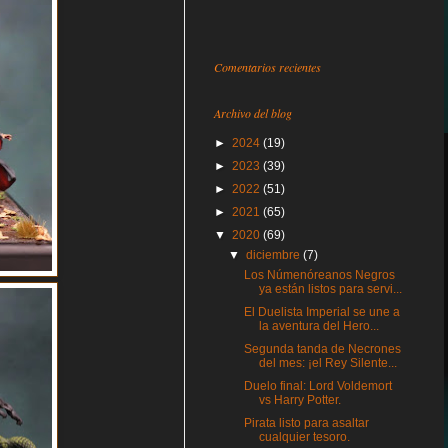
Comentarios recientes
Archivo del blog
►
2024
(19)
►
2023
(39)
►
2022
(51)
►
2021
(65)
▼
2020
(69)
▼
diciembre
(7)
Los Númenóreanos Negros
ya están listos para servi...
El Duelista Imperial se une a
la aventura del Hero...
Segunda tanda de Necrones
del mes: ¡el Rey Silente...
Duelo final: Lord Voldemort
vs Harry Potter.
Pirata listo para asaltar
cualquier tesoro.