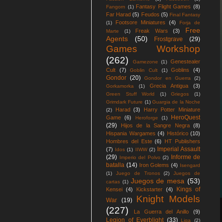
Fantasy Flight Games
(8)
Fangorn
(1)
Far Harad
(5)
Feudos
(5)
Final Fantasy
Footsore Miniatures
(4)
(1)
Forja de
Free
Freak Wars
(3)
Marte
(1)
Agents
(50)
Frostgrave
(29)
Games Workshop
(262)
Genestealer
Gamezone
(1)
Cult
(7)
Goblins
(4)
Goblin Cult
(1)
Gondor
(20)
Gondor en Guerra
(2)
Grecia Antigua
(3)
Gorkamorka
(1)
Green Stuff World
(1)
Griegos
(1)
Grimdark Future
(1)
Guargia de la Noche
Harad
(3)
Harry Potter Miniature
(2)
HeroQuest
Game
(6)
Heroforge
(1)
(29)
Hijos de la Sangre Negra
(8)
Hispania Wargames
(4)
Histórico
(10)
Hombres del Este
(6)
HT Publishers
Imperial Assault
(7)
Idos
(1)
IIWW
(2)
(29)
Informe de
Imperio del Polvo
(2)
batalla
(14)
Iron Golems
(4)
Isengard
(1)
Juego de Tronos
(2)
Juegos de
Juegos de mesa
(53)
cartas
(1)
Kings of
Kensei
(4)
Kickstarter
(4)
Knight Models
War
(19)
(227)
La Guerra del Anillo
(9)
Legion of Everblight
(33)
Liga
(2)