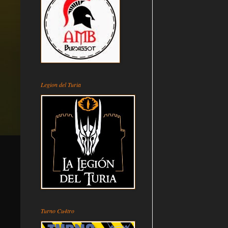
Legion del Turia
Turno Cu4tro