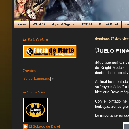
Inicio
WH 40k
Age of Sigmar
ESDLA
Blood Bowl
K
La Forja de Marte
domingo, 27 de dicie
Duelo fin
¡Muy buenas! Os vais
de Knight Models...
Translate
dentro de los objeti
Select Language
▼
Al final he montado
su "rayo mágico" a 
Autores del blog
hice otro "rayo mági
Con el pintado he i
burbujas, zonas gra
Lo importante es que
El Sobaco de Darel