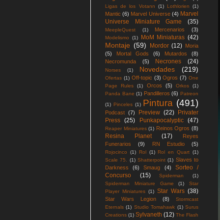
Ligas de los Votann
(1)
Lothlorien
(1)
Marvel
Mantic
(6)
Marvel Universe
(4)
Universe Miniature Game
(35)
Mercenarios
(3)
MeepleQuest
(1)
MoM Miniaturas
(42)
Modelismo
(1)
Montaje
(59)
Mordor
(12)
Moria
(5)
Mortal Gods
(6)
Mutardos
(8)
Necrones
(24)
Necromunda
(5)
Novedades
(219)
Norses
(1)
Off-topic
(3)
Ogros
(7)
Ofertas
(1)
One
Orcos
(5)
Page Rules
(1)
Orkos
(1)
Pandilleros
(6)
Panda Bane
(1)
Patreon
Pintura
(491)
(1)
Pinceles
(1)
Preview
(22)
Privater
Podcast
(7)
Press
(25)
Punkapocalyptic
(47)
Reinos Ogros
(8)
Reaper Miniatures
(1)
Resina Planet
(17)
Reyes
Funerarios
(9)
RN Estudio
(5)
Rojocinco
(1)
Rol
(1)
Rol en Quart
(1)
Slaves to
Scale 75.
(1)
Shatterpoint
(1)
Sorteo /
Darkness
(6)
Smaug
(4)
Concurso
(15)
Spiderman
(1)
Spiderman Miniature Game
(1)
Star
Star Wars
(38)
Player Miniatures
(1)
Star Wars Legion
(8)
Stormcast
Eternals
(1)
Studio Tomahawk
(1)
Surus
Sylvaneth
(12)
Creations
(1)
The Flash