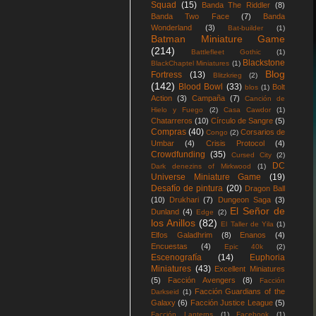
Squad
(15)
Banda The Riddler
(8)
Banda Two Face
(7)
Banda
Wonderland
(3)
Bat-builder
(1)
Batman Miniature Game
(214)
Battlefleet Gothic
(1)
Blackstone
BlackChaptel Miniatures
(1)
Blog
Fortress
(13)
Blitzkrieg
(2)
(142)
Blood Bowl
(33)
Bolt
blos
(1)
Action
(3)
Campaña
(7)
Canción de
Hielo y Fuego
(2)
Casa Cawdor
(1)
Chatarreros
(10)
Círculo de Sangre
(5)
Compras
(40)
Corsarios de
Congo
(2)
Umbar
(4)
Crisis Protocol
(4)
Crowdfunding
(35)
Cursed City
(2)
DC
Dark denezins of Mirkwood
(1)
Universe Miniature Game
(19)
Desafío de pintura
(20)
Dragon Ball
(10)
Drukhari
(7)
Dungeon Saga
(3)
El Señor de
Dunland
(4)
Edge
(2)
los Anillos
(82)
El Taller de Yila
(1)
Elfos Galadhrim
(8)
Enanos
(4)
Encuestas
(4)
Epic 40k
(2)
Escenografía
(14)
Euphoria
Miniatures
(43)
Excellent Miniatures
(5)
Facción Avengers
(8)
Facción
Facción Guardians of the
Darkseid
(1)
Galaxy
(6)
Facción Justice League
(5)
Facción Lanterns
(1)
Facebook
(1)