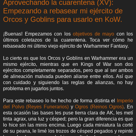
Aprovechando la cuarentena (XV):
Empezando a rebasear mi ejército de
Orcos y Goblins para usarlo en KoW.
¡Buenas! Empezamos con los
objetivos de mayo
con los
últimos coletazos de la cuarentena. Toca ver cómo he
rebaseado mi último viejo ejército de Warhammer Fantasy.
Lo cierto es que los Orcos y Goblins en Warhammer era un
mismo ejército, mientras que en Kings of War son dos
ejércitos completamente separados, pero que al ser ambos
de alineación malvada pueden aliarse entre ellos. Así que
con cuidado y siguiendo las reglas de alianzas, no hay
problema en jugarlos juntos.
Para este rebaseo lo he hecho de forma distinta el
Imperio
del Polvo (Reyes Funerarios)
y
Ogros (Reinos Ogros)
. En
esta ocasión las bases les puse tierra clara de AK, les metí
tinta agrax, una luz y césped; pero la gran diferencia es que
lo hice sin las minis encima. Luego cada miniatura la corté
de su peana, le limé los trozos de césped pegados y repinté