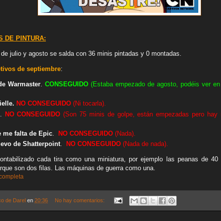
 DE PINTURA:
 de julio y agosto se salda con 36 minis pintadas y 0 montadas
.
tivos de septiembre
:
 de Warmaster
.
CONSEGUIDO
(Estaba empezado de agosto, podéis ver e
ielle.
NO
CONSEGUIDO
(Ni tocarla).
.
NO
CONSEGUIDO
(Son 75 minis de golpe, están empezadas pero hay m
e me falta de Epic
.
NO
CONSEGUIDO
(Nada).
evo de Shatterpoint
.
NO
CONSEGUIDO
(Nada de nada).
ntabilizado cada tira como una miniatura, por ejemplo las peanas de 40
que son dos filas. Las máquinas de guerra como una.
 completa
co de Darel
en
20:36
No hay comentarios: