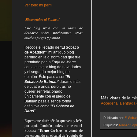
Ver todo mi perfil
¡Bienvenidos al Sobaco!
Este blog trata
con un toque de
desbarre
sobre Warhammer, otros
muchos juegos y pintura.
Recoge el legado de "
El Sobaco
de Abaddon
", mi antiguo blog
perdido en la disformidad
que fue
premiado por la
Forja de Marte
como el mejor blog de novedades
y el segundo mejor blog de
opinión. Éste pasó a ser "
El
Sobaco de Batman
" durante más
de cuatro años, pero tras no
querer ser relacionado
únicamente con el juego de
Más vistas de la min
Batman pasa a ser de forma
Acceder a la entrada
definitiva como
"
El Sobaco de
Darel
".
Publicado por
El Soba
Espero que disfrutéis lo que
veis
y
leéis
Etiquetas:
Alianza Sepa
por aquí. También podéis oírme en el
Podcast "
Turno Cu4tro
" o verme de
vez en cuando en el canal de Youtube de