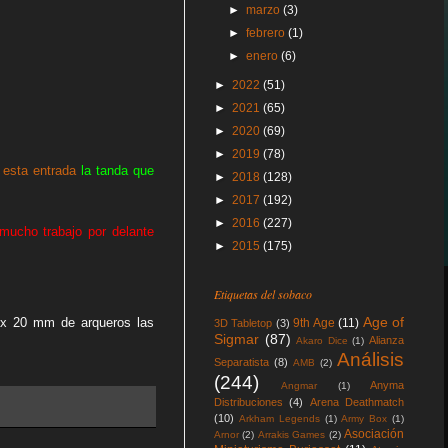
►
marzo
(3)
►
febrero
(1)
►
enero
(6)
►
2022
(51)
►
2021
(65)
►
2020
(69)
►
2019
(78)
n
esta entrada
la tanda que
►
2018
(128)
►
2017
(192)
►
2016
(227)
ucho trabajo por delante
►
2015
(175)
Etiquetas del sobaco
Age of
 x 20 mm de arqueros las
9th Age
(11)
3D Tabletop
(3)
Sigmar
(87)
Alianza
Akaro Dice
(1)
Análisis
Separatista
(8)
AMB
(2)
(244)
Anyma
Angmar
(1)
Distribuciones
(4)
Arena Deathmatch
(10)
Arkham Legends
(1)
Army Box
(1)
Asociación
Arnor
(2)
Arrakis Games
(2)