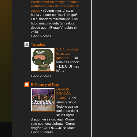
Warhammer Academy: La nueva
plataforma para dar tus primeros
pasos
-
¡Buenísimos días, al
habla vuestro comisario Kriger!
En el noticiero miniaturil de Julio,
hubo una pregunta (un saludo
desde aquí, @jotaefe) sobre si
valía...
Hace 5 horas
Tozudos!
WTC: las otras
listas que
gustaron
-
¡No
todo es Francia
y E.E.U.U! más
info!»
Hace 7 horas
El Peón y el Rey
OGROS
DRAGÓN
(Gabi)
-
Gabi
suma y sigue.
Todo lo que se
tenía que decir
se los ogros
dragón ya se dijo aquí. Ahora
solo nos toca disfrutar. Ogros
dragón *VALORACIÓN* Mant...
Hace 16 horas