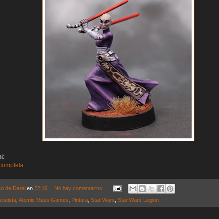
i:
 completa
co de Darel
en
22:16
No hay comentarios:
ratista
,
Atomic Mass Games
,
Pintura
,
Star Wars
,
Star Wars Legion