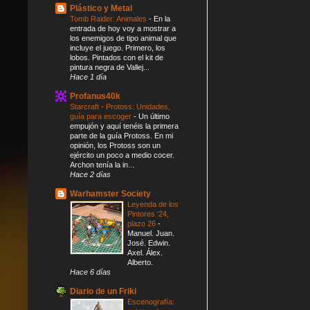
Plástico y Metal
Tomb Raider: Animales
-
En la
entrada de hoy voy a mostrar a
los enemigos de tipo animal que
incluye el juego. Primero, los
lobos. Pintados con el kit de
pintura negra de Vallej...
Hace 1 día
Profanus40k
Starcraft - Protoss: Unidades,
guía para escoger
-
Un último
empujón y aquí tenéis la primera
parte de la guía Protoss. En mi
opinión, los Protoss son un
ejército un poco a medio cocer.
Archon tenía la in...
Hace 2 días
Warhamster Society
Leyenda de los
Pintores '24,
plazo 26
-
Manuel. Juan.
José. Edwin.
Axel. Álex.
Alberto.
Hace 6 días
Diario de un Friki
Escenografía: