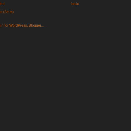
tes
Inicio
as (Atom)