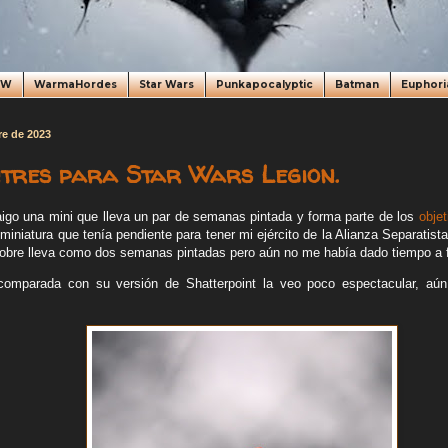
oW
WarmaHordes
Star Wars
Punkapocalyptic
Batman
Euphori
re de 2023
tres para Star Wars Legion.
igo una mini que lleva un par de semanas pintada y forma parte de los
objet
 miniatura que tenía pendiente para tener mi ejército de la Alianza Separatista
pobre lleva como dos semanas pintadas pero aún no me había dado tiempo a fo
omparada con su versión de Shatterpoint la veo poco espectacular, aún