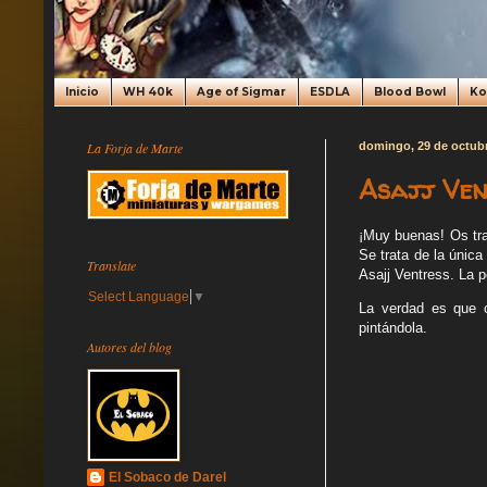
Inicio
WH 40k
Age of Sigmar
ESDLA
Blood Bowl
K
La Forja de Marte
domingo, 29 de octub
Asajj Ven
¡Muy buenas! Os tra
Se trata de la única
Translate
Asajj Ventress. La 
Select Language
▼
La verdad es que c
pintándola.
Autores del blog
El Sobaco de Darel