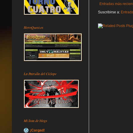
Entradas más recien
Suscribirse a:
Entrad
HeroQuest.es
La Patrulla del Cíclope
Mi lista de blogs
¡Cargad!