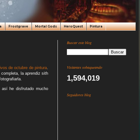
a
Frostgrave
Mortal Gods
HeroQuest
Pintura
Buscar este blog
Visitantes sobaqueando
ivos de octubre de pintura
.
 completa, la aprendiz sith
1,594,019
tografiarla.
 así he disfrutado mucho
Seguidores blog