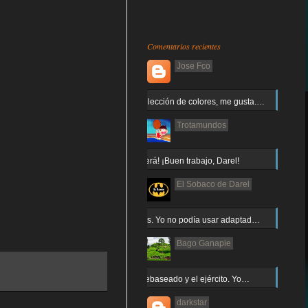
Comentarios recientes
Jose Fco
Muy buena elección de colores, me gusta.…
Trotamundos
¡Arnor no caerá! ¡Buen trabajo, Darel!
El Sobaco de Darel
Jajaja gracias. Yo no podía usar adaptad…
Bago Ganapie
Increíble el rebaseado y el ejército. Yo…
darkstar