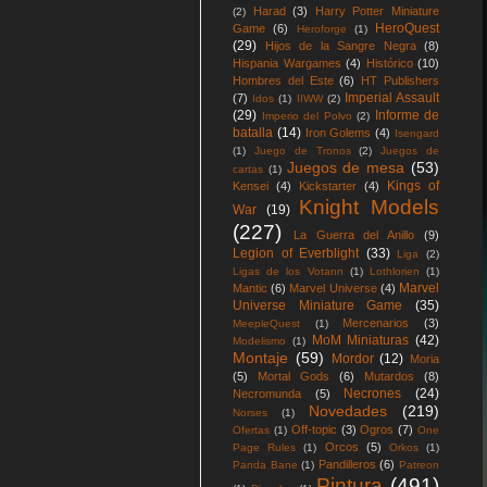
Harad
(3)
Harry Potter Miniature
(2)
HeroQuest
Game
(6)
Heroforge
(1)
(29)
Hijos de la Sangre Negra
(8)
Hispania Wargames
(4)
Histórico
(10)
Hombres del Este
(6)
HT Publishers
Imperial Assault
(7)
Idos
(1)
IIWW
(2)
(29)
Informe de
Imperio del Polvo
(2)
batalla
(14)
Iron Golems
(4)
Isengard
(1)
Juego de Tronos
(2)
Juegos de
Juegos de mesa
(53)
cartas
(1)
Kings of
Kensei
(4)
Kickstarter
(4)
Knight Models
War
(19)
(227)
La Guerra del Anillo
(9)
Legion of Everblight
(33)
Liga
(2)
Ligas de los Votann
(1)
Lothlorien
(1)
Marvel
Mantic
(6)
Marvel Universe
(4)
Universe Miniature Game
(35)
Mercenarios
(3)
MeepleQuest
(1)
MoM Miniaturas
(42)
Modelismo
(1)
Montaje
(59)
Mordor
(12)
Moria
(5)
Mortal Gods
(6)
Mutardos
(8)
Necrones
(24)
Necromunda
(5)
Novedades
(219)
Norses
(1)
Off-topic
(3)
Ogros
(7)
Ofertas
(1)
One
Orcos
(5)
Page Rules
(1)
Orkos
(1)
Pandilleros
(6)
Panda Bane
(1)
Patreon
Pintura
(491)