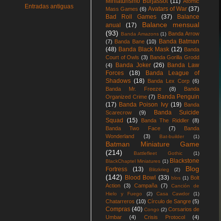
Miniaturismo Burjassot
(11)
Atomic
Entradas antiguas
Avatars of War
(37)
Mass Games
(6)
Bad Roll Games
(37)
Balance
Balance mensual
anual
(17)
(93)
Banda Arrow
Banda Amazons
(1)
Banda Batman
(7)
Banda Bane
(10)
(48)
Banda Black Mask
(12)
Banda
Court of Owls
(3)
Banda Gorilla Grodd
Banda Joker
(26)
Banda Law
(4)
Forces
(18)
Banda League of
Shadows
(18)
Banda Lex Corp
(6)
Banda Mr. Freeze
(8)
Banda
Banda Penguin
Organized Crime
(7)
(17)
Banda Poison Ivy
(19)
Banda
Banda Suicide
Scarecrow
(9)
Squad
(15)
Banda The Riddler
(8)
Banda Two Face
(7)
Banda
Wonderland
(3)
Bat-builder
(1)
Batman Miniature Game
(214)
Battlefleet Gothic
(1)
Blackstone
BlackChaptel Miniatures
(1)
Blog
Fortress
(13)
Blitzkrieg
(2)
(142)
Blood Bowl
(33)
Bolt
blos
(1)
Action
(3)
Campaña
(7)
Canción de
Hielo y Fuego
(2)
Casa Cawdor
(1)
Chatarreros
(10)
Círculo de Sangre
(5)
Compras
(40)
Corsarios de
Congo
(2)
Umbar
(4)
Crisis Protocol
(4)