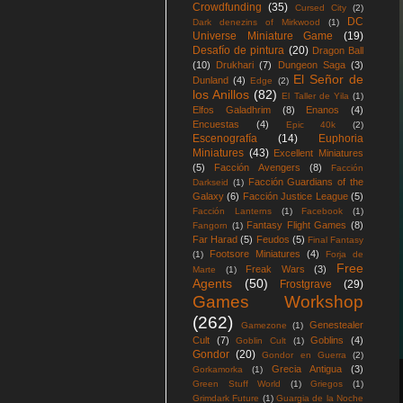
Crowdfunding
(35)
Cursed City
(2)
DC
Dark denezins of Mirkwood
(1)
Universe Miniature Game
(19)
Desafío de pintura
(20)
Dragon Ball
(10)
Drukhari
(7)
Dungeon Saga
(3)
El Señor de
Dunland
(4)
Edge
(2)
los Anillos
(82)
El Taller de Yila
(1)
Elfos Galadhrim
(8)
Enanos
(4)
Encuestas
(4)
Epic 40k
(2)
Escenografía
(14)
Euphoria
Miniatures
(43)
Excellent Miniatures
(5)
Facción Avengers
(8)
Facción
Facción Guardians of the
Darkseid
(1)
Galaxy
(6)
Facción Justice League
(5)
Facción Lanterns
(1)
Facebook
(1)
Fantasy Flight Games
(8)
Fangorn
(1)
Far Harad
(5)
Feudos
(5)
Final Fantasy
Footsore Miniatures
(4)
(1)
Forja de
Free
Freak Wars
(3)
Marte
(1)
Agents
(50)
Frostgrave
(29)
Games Workshop
(262)
Genestealer
Gamezone
(1)
Cult
(7)
Goblins
(4)
Goblin Cult
(1)
Gondor
(20)
Gondor en Guerra
(2)
Grecia Antigua
(3)
Gorkamorka
(1)
Green Stuff World
(1)
Griegos
(1)
Grimdark Future
(1)
Guargia de la Noche