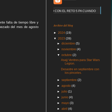
Y QUE PASO CON EL RETO 5 PA CUANDO
te falta de tiempo libre y
Archivo del blog
mpezado del mes de agosto
►
2024
(19)
▼
2023
(39)
►
diciembre
(5)
►
noviembre
(4)
▼
octubre
(2)
Asajj Ventres para Star Wars
Legion.
Desastre en septiembre con
los pinceles.
►
septiembre
(2)
►
agosto
(4)
►
julio
(1)
►
junio
(4)
►
mayo
(3)
►
abril
(4)