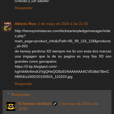
Gracias y ¡un saludo!
Responder
Alberto Rico
1 de mayo de 2020 a las 21:50
http://heresyminiatures.com/kickstarterpledgemanager/inde
x.php?
main_page=product_info&cPath=96_98_116_118&products
_id=393
de heresy perdona XD siempre me lio con esas dos marcas
una imgagen que la de su pagina es muy fea XD son
grandes como garrapatos
https://3.bp.blogspot.com/-
hghVeMvNmdU/VgQHeQGBzEI/AAAAAAAACVE/dbb7BmC
HM54/s1600/20150924_110203.jpg
Responder
Respuestas
El Sobaco de Darel
1 de mayo de 2020 a las
22:55