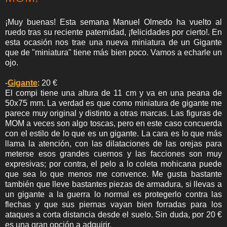
¡Muy buenas! Esta semana Manuel Olmedo ha vuelto al
ruedo tras su reciente paternidad, ¡felicidades por cierto!. En
esta ocasión nos trae una nueva miniatura de un Gigante
que de "miniatura" tiene más bien poco. Vamos a echarle un
ojo.
-
Gigante
: 20 €
El compi tiene una altura de 11 cm y va en una peana de
50x75 mm. La verdad es que como miniatura de gigante me
parece muy original y distinto a otras marcas. Las figuras de
MOM a veces son algo toscas, pero en este caso concuerda
con el estilo de lo que es un gigante. La cara es lo que más
llama la atención, con las dilataciones de las orejas para
meterse esos grandes cuernos y las facciones son muy
expresivas; por contra, el pelo a lo coleta mohicana puede
que sea lo que menos me convence. Me gusta bastante
también que lleve bastantes piezas de armadura, si llevas a
un gigante a la guerra lo normal es protegerlo contra las
flechas y que sus piernas vayan bien forradas para los
ataques a corta distancia desde el suelo. Sin duda, por 20 €
es una gran opción a adquirir.