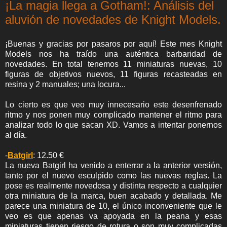
¡La magia llega a Gotham!: Análisis del
aluvión de novedades de Knight Models.
¡Buenas y gracias por pasaros por aquí! Este mes Knight
Models nos ha traído una auténtica barbaridad de
novedades. En total tenemos 11 miniaturas nuevas, 10
figuras de objetivos nuevos, 11 figuras recasteadas en
resina y 2 manuales; una locura...
Lo cierto es que veo muy innecesario este desenfrenado
ritmo y nos ponen muy complicado mantener el ritmo para
analizar todo lo que sacan XD. Vamos a intentar ponernos
al día.
-
Batgirl
: 12.50 €
La nueva Batgirl ha venido a enterrar a la anterior versión,
tanto por el nuevo esculpido como las nuevas reglas. La
pose es realmente novedosa y distinta respecto a cualquier
otra miniatura de la marca, buen acabado y detallada. Me
parece una miniatura de 10, el único inconveniente que le
veo es que apenas va apoyada en la peana y esas
miniaturas tienen riesgo de rotura o son muy complicadas