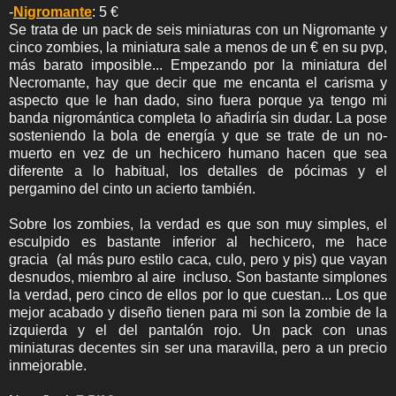
-
Nigromante
: 5 €
Se trata de un pack de seis miniaturas con un Nigromante y
cinco zombies, la miniatura sale a menos de un € en su pvp,
más barato imposible... Empezando por la miniatura del
Necromante, hay que decir que me encanta el carisma y
aspecto que le han dado, sino fuera porque ya tengo mi
banda nigromántica completa lo añadiría sin dudar. La pose
sosteniendo la bola de energía y que se trate de un no-
muerto en vez de un hechicero humano hacen que sea
diferente a lo habitual, los detalles de pócimas y el
pergamino del cinto un acierto también.
Sobre los zombies, la verdad es que son muy simples, el
esculpido es bastante inferior al hechicero, me hace
gracia (al más puro estilo caca, culo, pero y pis) que vayan
desnudos, miembro al aire incluso. Son bastante simplones
la verdad, pero cinco de ellos por lo que cuestan... Los que
mejor acabado y diseño tienen para mi son la zombie de la
izquierda y el del pantalón rojo. Un pack con unas
miniaturas decentes sin ser una maravilla, pero a un precio
inmejorable.