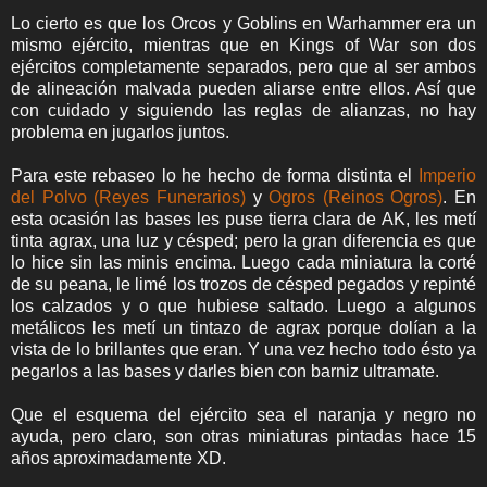
Lo cierto es que los Orcos y Goblins en Warhammer era un
mismo ejército, mientras que en Kings of War son dos
ejércitos completamente separados, pero que al ser ambos
de alineación malvada pueden aliarse entre ellos. Así que
con cuidado y siguiendo las reglas de alianzas, no hay
problema en jugarlos juntos.
Para este rebaseo lo he hecho de forma distinta el
Imperio
del Polvo (Reyes Funerarios)
y
Ogros (Reinos Ogros)
. En
esta ocasión las bases les puse tierra clara de AK, les metí
tinta agrax, una luz y césped; pero la gran diferencia es que
lo hice sin las minis encima. Luego cada miniatura la corté
de su peana, le limé los trozos de césped pegados y repinté
los calzados y o que hubiese saltado. Luego a algunos
metálicos les metí un tintazo de agrax porque dolían a la
vista de lo brillantes que eran. Y una vez hecho todo ésto ya
pegarlos a las bases y darles bien con barniz ultramate.
Que el esquema del ejército sea el naranja y negro no
ayuda, pero claro, son otras miniaturas pintadas hace 15
años aproximadamente XD.