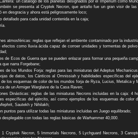
antera: un catálogo de los planetas designados por el Imperium como Mun
ambién se presenta al Cryptek Necron, que antaño fue un gran visir de las
ó en desgracia y ahora está peligrosamente loco;
o detallado para cada unidad contenida en la caja;
ría.
nes atmosféricas: reglas que reflejan el ambiente contaminado por la industri
 efectos como lluvia ácida capaz de corroer unidades y tormentas de polvo
idad;
es de Ecos de Guerra que se pueden enlazar para formar una pequeña cam
ia que narra Forgebane;
es de los Mundos Forja: reglas para las miniaturas del Adeptus Mechanicus 
hojas de datos, los Cánticos al Omnissiah y habilidades específicas del ejé
 de los esquemas de color de los mundos forja de Ryza, Lucius, Metalica y M
dica de un Armiger Warglaive de la Casa Raven;
ones Dinásticas: reglas de las miniaturas Necrons incluidas en la caja: 4 h
des específicas del ejército, así como ejemplos de los esquemas de color d
Mephrit, Sautekh y Nihilakh;
n puntos para utilizar todas las miniaturas incluidas en Juego equilibrado;
to desplegable con todas las reglas básicas de Warhammer 40,000.
 1 Cryptek Necron, 5 Immortals Necrons, 5 Lychguard Necrons, 3 Canopt