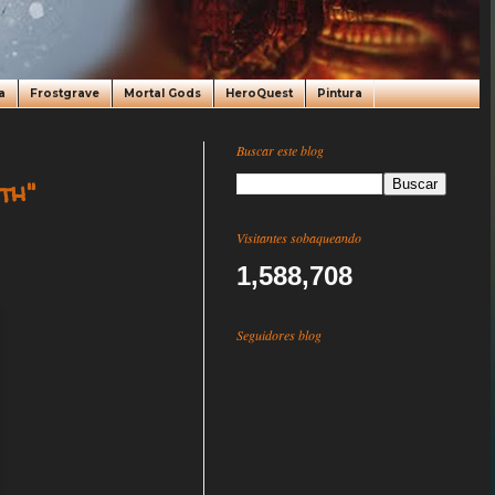
a
Frostgrave
Mortal Gods
HeroQuest
Pintura
Buscar este blog
th"
Visitantes sobaqueando
1,588,708
Seguidores blog