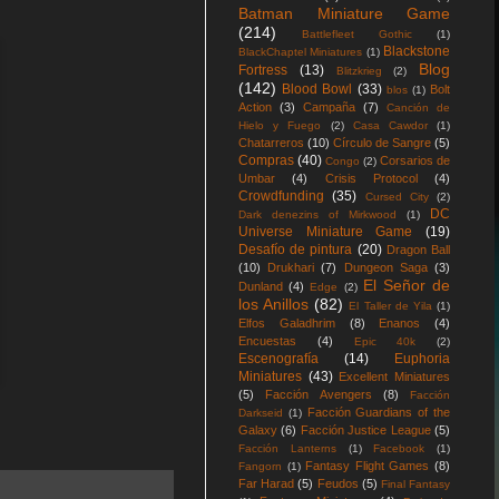
Batman Miniature Game
(214)
Battlefleet Gothic
(1)
Blackstone
BlackChaptel Miniatures
(1)
Blog
Fortress
(13)
Blitzkrieg
(2)
(142)
Blood Bowl
(33)
Bolt
blos
(1)
Action
(3)
Campaña
(7)
Canción de
Hielo y Fuego
(2)
Casa Cawdor
(1)
Chatarreros
(10)
Círculo de Sangre
(5)
Compras
(40)
Corsarios de
Congo
(2)
Umbar
(4)
Crisis Protocol
(4)
Crowdfunding
(35)
Cursed City
(2)
DC
Dark denezins of Mirkwood
(1)
Universe Miniature Game
(19)
Desafío de pintura
(20)
Dragon Ball
(10)
Drukhari
(7)
Dungeon Saga
(3)
El Señor de
Dunland
(4)
Edge
(2)
los Anillos
(82)
El Taller de Yila
(1)
Elfos Galadhrim
(8)
Enanos
(4)
Encuestas
(4)
Epic 40k
(2)
Escenografía
(14)
Euphoria
Miniatures
(43)
Excellent Miniatures
(5)
Facción Avengers
(8)
Facción
Facción Guardians of the
Darkseid
(1)
Galaxy
(6)
Facción Justice League
(5)
Facción Lanterns
(1)
Facebook
(1)
Fantasy Flight Games
(8)
Fangorn
(1)
Far Harad
(5)
Feudos
(5)
Final Fantasy