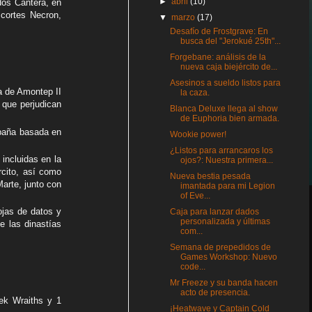
►
abril
(10)
dos Cantera, en
 cortes Necron,
▼
marzo
(17)
Desafío de Frostgrave: En
busca del "Jerokué 25th"...
Forgebane: análisis de la
nueva caja biejército de...
Asesinos a sueldo listos para
a de Amontep II
la caza.
 que perjudican
Blanca Deluxe llega al show
de Euphoria bien armada.
paña basada en
Wookie power!
¿Listos para arrancaros los
incluidas en la
ojos?: Nuestra primera...
rcito, así como
Nueva bestia pesada
arte, junto con
imantada para mi Legion
of Eve...
ojas de datos y
Caja para lanzar dados
personalizada y últimas
e las dinastías
com...
Semana de prepedidos de
Games Workshop: Nuevo
code...
Mr Freeze y su banda hacen
acto de presencia.
ek Wraiths y 1
¡Heatwave y Captain Cold