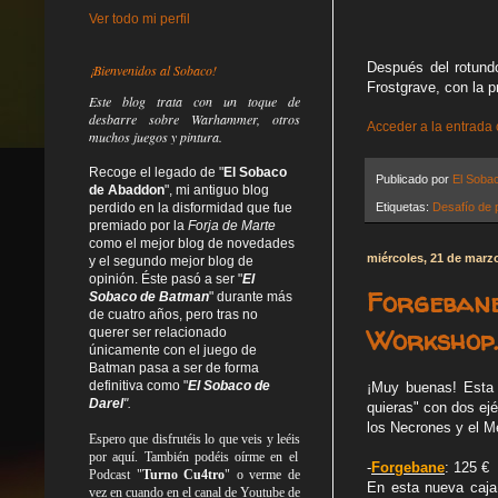
Ver todo mi perfil
Después del rotund
¡Bienvenidos al Sobaco!
Frostgrave, con la p
Este blog trata
con un toque de
desbarre
sobre Warhammer, otros
Acceder a la entrada
muchos juegos y pintura.
Recoge el legado de "
El Sobaco
Publicado por
El Soba
de Abaddon
", mi antiguo blog
Etiquetas:
Desafío de 
perdido en la disformidad
que fue
premiado por la
Forja de Marte
como el mejor blog de novedades
miércoles, 21 de marz
y el segundo mejor blog de
opinión. Éste pasó a ser "
El
Forgebane
Sobaco de Batman
" durante más
de cuatro años, pero tras no
Workshop.
querer ser relacionado
únicamente con el juego de
Batman pasa a ser de forma
definitiva como
"
El Sobaco de
¡Muy buenas! Esta s
Darel
".
quieras" con dos ejé
los Necrones y el M
Espero que disfrutéis lo que
veis
y
leéis
por aquí. También podéis oírme en el
-
Forgebane
: 125 €
Podcast "
Turno Cu4tro
" o verme de
En esta nueva caja 
vez en cuando en el canal de Youtube de