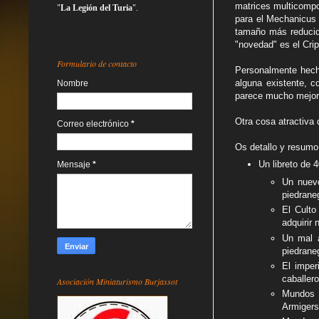
matrices multicompo
"
La Legión del Turia
".
para el Mechanicus 
tamaño más reducido
"novedad" es el Crip
Formulario de contacto
Personalmente hech
alguna existente, c
Nombre
parece mucho mejor 
Otra cosa atractiva 
Correo electrónico
*
Os detallo y resumo
Un libreto de 
Mensaje
*
Un nuevo
piedrane
El Culto
adquirir
Un mal a
piedraneg
El imper
caballer
Asociación Miniaturismo Burjassot
Mundos C
Armigers