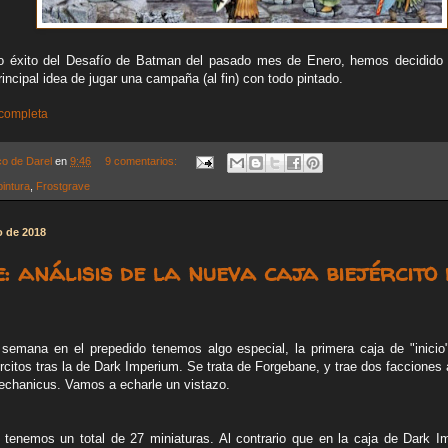
o éxito del Desafío de Batman del pasado mes de Enero, hemos decidido e
rincipal idea de jugar una campaña (al fin) con todo pintado.
 completa
co de Darel
en
9:46
9 comentarios:
pintura
,
Frostgrave
o de 2018
: análisis de la nueva caja biejército
emana en el prepedido tenemos algo especial, la primera caja de "inicio"
rcitos tras la de Dark Imperium. Se trata de Forgebane, y trae dos facciones
echanicus. Vamos a echarle un vistazo.
tenemos un total de 27 miniaturas. Al contrario que en la caja de Dark I