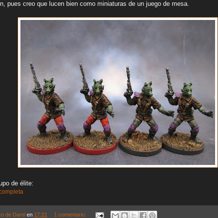
n, pues creo que lucen bien como miniaturas de un juego de mesa.
upo de élite:
 completa
co de Darel
en
17:21
1 comentario: