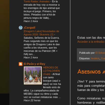
Tomb Raider: Animales
-
En la
entrada de hoy voy a mostrar a
los enemigos de tipo animal que
incluye el juego. Primero, los
lobos. Pintados con el kit de
pintura negra de Vallej...
Hace 1 hora
¡Cargad!
[Dragon’s Lake] Novedades de
Agosto 2026: Skavens (2)
-
Estas son las dos nu
Saludos, Señores de la Guerra.
Pues segundo mes en que los
Acceder a la entrada
amigos de Dragons Lake le dan
cariño a los skavens, que los
mecenas de su Patreon (9€ +
Publicado por
El Soba
IVA) ten...
Hace 1 hora
Etiquetas:
Análisis
,
Ga
El Peón y el Rey
HÉROES DE
Asesinos a
LOTHLORIEN
(Gabi)
-
Al final
con tanto
bosque (aquí o
¡Yev! Y para termi
aquí) se nos ha
más para completar
llenado esto de
fueran de élite y lo
elfos. La campaña/escalada de
MESBG sigue su ritmo y cada
vez se suman miniaturas más ...
Como miniaturas no
Hace 22 horas
hombreras y rodill