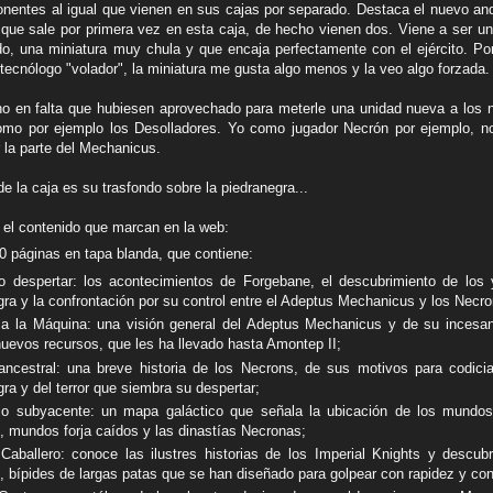
nentes al igual que vienen en sus cajas por separado. Destaca el nuevo an
que sale por primera vez en esta caja, de hecho vienen dos. Viene a ser un 
, una miniatura muy chula y que encaja perfectamente con el ejército. Por
tecnólogo "volador", la miniatura me gusta algo menos y la veo algo forzada.
o en falta que hubiesen aprovechado para meterle una unidad nueva a los 
omo por ejemplo los Desolladores. Yo como jugador Necrón por ejemplo, no
la parte del Mechanicus.
de la caja es su trasfondo sobre la piedranegra...
 el contenido que marcan en la web:
40 páginas en tapa blanda, que contiene:
 despertar: los acontecimientos de Forgebane, el descubrimiento de los 
gra y la confrontación por su control entre el Adeptus Mechanicus y los Necro
 a la Máquina: una visión general del Adeptus Mechanicus y de su incesa
 nuevos recursos, que les ha llevado hasta Amontep II;
ncestral: una breve historia de los Necrons, de sus motivos para codicia
ra y del terror que siembra su despertar;
io subyacente: un mapa galáctico que señala la ubicación de los mundos
o, mundos forja caídos y las dinastías Necronas;
aballero: conoce las ilustres historias de los Imperial Knights y descub
, bípides de largas patas que se han diseñado para golpear con rapidez y co