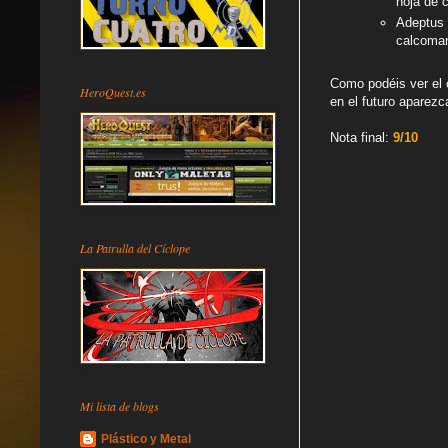
hoja de 
Adeptus 
calcoman
Como podéis ver el 
HeroQuest.es
en el futuro aparez
Nota final:
9/10
La Patrulla del Cíclope
Mi lista de blogs
Plástico y Metal