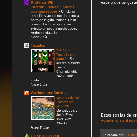
espero que os guste
Profanus40k
Starcraft - Protoss: Unidades,
guía para escoger
-
Un último
empujón y aquí tenéis la primera
parte de la guía Protoss. En mi
opinión, los Protoss son un
ejército un poco a medio cocer.
Archon tenía la in...
Hace 1 día
Tozudos!
WTC 2026:
Team Spain,
parte 1
-
Se
acerca el World
Team
Championship
2026... más
info!»
Hace 1 día
Warhamster Society
Leyenda de los
Pintores '24,
plazo 26
-
Manuel. Juan.
José. Edwin.
Estas son las del gr
Axel. Álex.
Acceder a la entrada
Alberto.
Hace 5 días
Publicado por
El Soba
Diario de un Friki