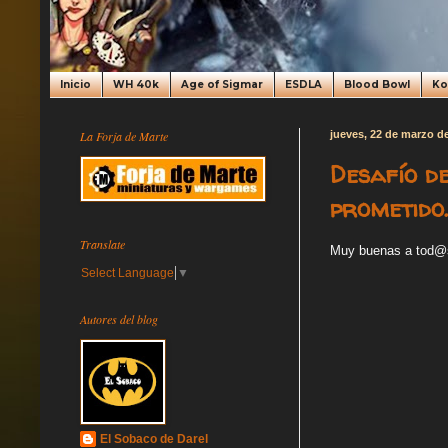
Inicio
WH 40k
Age of Sigmar
ESDLA
Blood Bowl
K
La Forja de Marte
jueves, 22 de marzo d
Desafío d
prometido..
Translate
Muy buenas a tod@
Select Language
▼
Autores del blog
El Sobaco de Darel