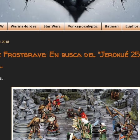
oW
WarmaHordes
Star Wars
Punkapocalyptic
Batman
Euphori
e 2018
e Frostgrave: En busca del "Jerokué 25
.
s.