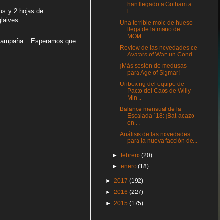
han llegado a Gotham a
us y 2 hojas de
l...
laives.
Una terrible mole de hueso
llega de la mano de
MOM...
e campaña... Esperamos que
Review de las novedades de
Avatars of War: un Cond...
¡Más sesión de medusas
para Age of Sigmar!
Unboxing del equipo de
Pacto del Caos de Willy
Min...
Balance mensual de la
Escalada ´18: ¡Bat-acazo
en ...
Análisis de las novedades
para la nueva facción de...
►
febrero
(20)
►
enero
(18)
►
2017
(192)
►
2016
(227)
►
2015
(175)