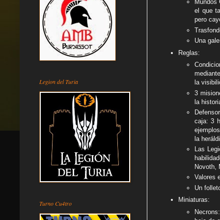
Mundos C
el que t
pero cay
Trasfond
Una gale
Reglas:
Condicio
mediante
Legion del Turia
la visibil
3 mision
la histor
Defensor
caja: 3 
ejemplos
la herál
Las Legi
habilida
Novoth, 
Valores e
Un folle
Miniaturas:
Turno Cu4tro
Necrons: