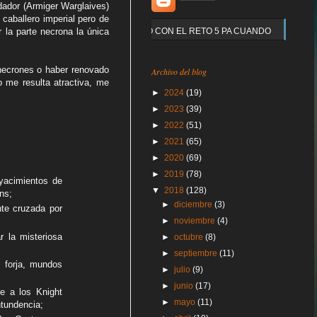
dador (Armiger Warglaives)
caballero imperial pero de
 la parte necrona la única
Y QUE PASO CON EL RETO 5 PA CUANDO
necrones o haber renovado
Archivo del blog
 me resulta atractiva, me
►
2024
(19)
►
2023
(39)
►
2022
(51)
►
2021
(65)
►
2020
(69)
►
2019
(78)
yacimientos de
▼
2018
(128)
ns;
►
diciembre
(3)
nte cruzada por
►
noviembre
(4)
r la misteriosa
►
octubre
(8)
►
septiembre
(11)
 forja, mundos
►
julio
(9)
►
junio
(17)
re a los Knight
►
mayo
(11)
ntundencia;