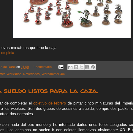
evas miniaturas que trae la caja:
 completa
co de Darel
en
21:09
1 comentario:
mes Workshop
,
Novedades
,
Warhammer 40k
 sueldo listos para la caza.
nar de completar el
objetivo de febrero
de pintar cinco miniaturas del Imperia
 a los wookies. Son dos grupos de asesinos a sueldo, compré dos packs, u
s otros dos normales.
 son nada del otro mundo y he intentado darles unos tonos apagados co
eras. Los asesinos no suelen ir con colores llamativos obviamente XD. 