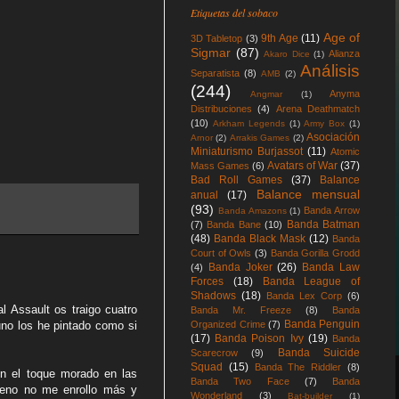
Etiquetas del sobaco
Age of
9th Age
(11)
3D Tabletop
(3)
Sigmar
(87)
Alianza
Akaro Dice
(1)
Análisis
Separatista
(8)
AMB
(2)
(244)
Anyma
Angmar
(1)
Distribuciones
(4)
Arena Deathmatch
(10)
Arkham Legends
(1)
Army Box
(1)
Asociación
Arnor
(2)
Arrakis Games
(2)
Miniaturismo Burjassot
(11)
Atomic
Avatars of War
(37)
Mass Games
(6)
Bad Roll Games
(37)
Balance
Balance mensual
anual
(17)
(93)
Banda Arrow
Banda Amazons
(1)
Banda Batman
(7)
Banda Bane
(10)
(48)
Banda Black Mask
(12)
Banda
Court of Owls
(3)
Banda Gorilla Grodd
Banda Joker
(26)
Banda Law
(4)
Forces
(18)
Banda League of
Shadows
(18)
Banda Lex Corp
(6)
l Assault os traigo cuatro
Banda Mr. Freeze
(8)
Banda
Banda Penguin
Organized Crime
(7)
no los he pintado como si
(17)
Banda Poison Ivy
(19)
Banda
Banda Suicide
Scarecrow
(9)
Squad
(15)
Banda The Riddler
(8)
n el toque morado en las
Banda Two Face
(7)
Banda
Bueno no me enrollo más y
Wonderland
(3)
Bat-builder
(1)