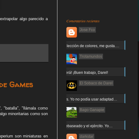
xtrapolar algo parecido a
Comentarios recientes
Jose Fco
Muy buena elección de colores, me gusta.…
Trotamundos
¡Arnor no caerá! ¡Buen trabajo, Darel!
 de Games
El Sobaco de Darel
Jajaja gracias. Yo no podía usar adaptad…
, "batalla", "llámala como
Bago Ganapie
 algo minoritarias como son
Increíble el rebaseado y el ejército. Yo…
mperium son miniaturas en
darkstar