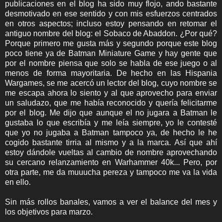
publicaciones en el blog ha sido muy flojo, ando bastante
desmotivado en ese sentido y con mis esfuerzos centrados
en otros aspectos; incluso estoy pensando en retomar el
antiguo nombre del blog: el Sobaco de Abaddon. ¿Por qué?
Porque primero me gusta más y segundo porque este blog
poco tiene ya de Batman Miniature Game y hay gente que
por el nombre piensa que solo se habla de ese juego o al
menos de forma mayoritaria. De hecho en las Hispania
Wargames, se me acercó un lector del blog, cuyo nombre se
me escapa ahora lo siento y al que aprovecho para enviar
un saludazo, que me había reconocido y quería felicitarme
por el blog. Me dijo que aunque el no jugara a Batman le
gustaba lo que escribía y me leía siempre, yo le contesté
que yo no jugaba a Batman tampoco ya, de hecho le he
cogido bastante tirria al mismo y a la marca. Así que ahí
estoy dándole vueltas al cambio de nombre aprovechando
su cercano relanzamiento en Warhammer 40k... Pero, por
otra parte, me da muuucha pereza y tampoco me va la vida
en ello.
Sin más rollos banales, vamos a ver el balance del mes y
los objetivos para marzo.