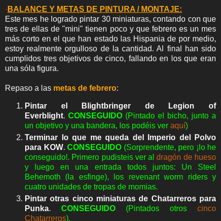
-
BALANCE Y METAS DE PINTURA / MONTAJE:
Este mes he logrado pintar 30 miniaturas, contando con que
tres de ellas de "mini" tienen poco y que febrero es un mes
más corto en el que han estado las Hispania de por medio,
estoy realmente orgulloso de la cantidad. Al final han sido
cumplidos tres objetivos de cinco, fallando en los que eran
una sóla figura.
Repaso a las
metas de febrero
:
Pintar el Blightbringer de Legion of
Everblight
.
CONSEGUIDO
(Pintado el bicho, junto a
un objetivo y una bandera, los podéis ver
aquí
)
Terminar lo que me queda del Imperio del Polvo
para KOW
.
CONSEGUIDO
(Sorprendente, pero ¡lo he
conseguido!. Primero pudisteis ver al
dragón de hueso
y luego en una entrada todos juntos:
Un Steel
Behemoth (la esfinge), los revenant worm riders y
cuatro unidades de tropas de momias.
Pintar otras cinco miniaturas de Chatarreros para
Punka
.
CONSEGUIDO
(Pintados otros
cinco
Chatarreros
).