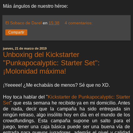
Más ángulos de nuestro héroe:
El Sobaco de Darel
en
15:38
4 comentarios:
Compartir
jueves, 21 de marzo de 2019
Unboxing del Kickstarter
"Punkapocalyptic: Starter Set":
¡Molonidad máxima!
¡Yeeeee! ¿Me echabáis de menos? Sé que no XD.
Hoy toca hablar del "
Kickstarter de Punkapocalyptic: Starter
Set
" que esta semana he recibido ya en mi domicilio. Antes
de nada, decir que la campaña ha sido entregada sin
ningún retraso, algo insólito hoy en día en el mundo de los
crowdfundings. Esta campaña supone un salto para el
juego, tener una caja básica puede ser una buena vía de
entrada para nuevos jugadores, además el nivel y calidad