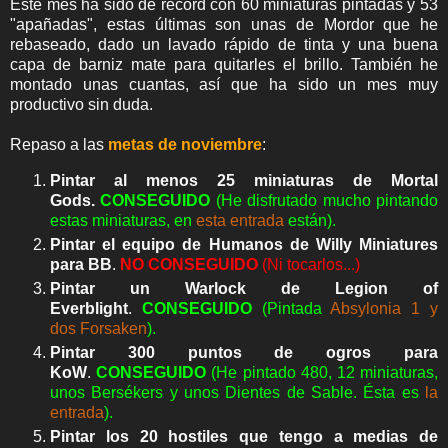
Este mes ha sido de récord con 60 miniaturas pintadas y 53
"apañadas", estas últimas son unas de Mordor que he
rebaseado, dado un lavado rápido de tinta y una buena
capa de barniz mate para quitarles el brillo. También he
montado unas cuantas, así que ha sido un mes muy
productivo sin duda.
Repaso a las
metas de noviembre
:
Pintar al menos 25 miniaturas de Mortal
Gods.
CONSEGUIDO
(He disfrutado mucho pintando
estas miniaturas, en
esta entrada
están).
Pintar el equipo de Humanos de Willy Miniatures
para BB
.
NO CONSEGUIDO
(Ni tocarlos...)
Pintar un Warlock de Legion of
Everblight
.
CONSEGUIDO
(Pintada
Absylonia 1 y
dos Forsaken
).
Pintar 300 puntos de ogros para
KoW
.
CONSEGUIDO
(He pintado 480, 12 miniaturas,
unos Bersékers y unos Dientes de Sable. Ésta es
la
entrada
).
Pintar los 20 hostiles que tengo a medias de