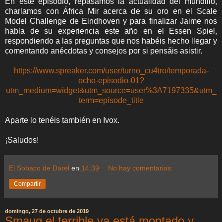
En este episodio, repasamos la actualidad del mundillo,
charlamos con África Mir acerca de su oro en el Scale
Model Challenge de Eindhoven y para finalizar Jaime nos
habla de su experiencia este año en el Essen Spiel,
respondiendo a las preguntas que nos habéis hecho llegar y
comentando anécdotas y consejos por si pensáis asistir.
https://www.spreaker.com/user/turno_cu4tro/temporada-
ocho-episodio-01?
utm_medium=widget&utm_source=user%3A7197335&utm_
term=episode_title
Aparte lo tenéis también en Ivox.
¡Saludos!
El Sobaco de Darel
en
14:39
No hay comentarios:
Compartir
domingo, 27 de octubre de 2019
Smaug el terrible ya está montado y