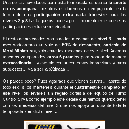
Una de las novedades para esta temporada es que 
si la suerte 
no os acompaña
, nosotros os daremos un empujoncito, en la 
forma de una 
participación extra cada trimestre
 para los 
niveles 2 y 3
 hasta que os toque algo… momento en el que esas 
participaciones extra se resetearían.
El resto de novedades son para los mecenas del 
nivel 3
… 
cada 
mes
 sortearemos un vale del 
50% de descuento, cortesía de 
MoM Miniatures
, sólo entre los mecenas de este nivel. Además 
tenemos ya apartados 
otros 6 premios
 para sortear de manera 
extraordinaria
… y eso sin contar con cosas imprevistas y otros 
supuestos… va a ser la oXtiaaaa…
Os parece poco? Pues agarraos que vienen curvas… aparte de 
todo eso, si os mantenéis durante el 
cuatrimestre completo
 en 
ese nivel, os llevaréis 
un regalo
 cortesía del equipo de Turno 
Cu4tro. Sirva como ejemplo este detalle que hemos querido tener 
con los mecenas del nivel 3 que nos apoyaron durante toda la 
temporada 7 en dicho nivel…