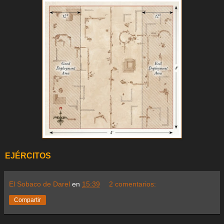
EJÉRCITOS
El Sobaco de Darel
en
15:39
2 comentarios:
Compartir