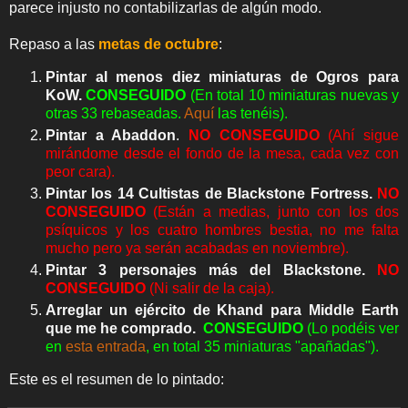
parece injusto no contabilizarlas de algún modo.
Repaso a las
metas de octubre
:
Pintar al menos diez miniaturas de Ogros para
KoW.
CONSEGUIDO
(En total 10 miniaturas nuevas y
otras 33 rebaseadas.
Aquí
las tenéis).
Pintar a Abaddon
.
NO CONSEGUIDO
(Ahí sigue
mirándome desde el fondo de la mesa, cada vez con
peor cara).
Pintar los 14 Cultistas de Blackstone Fortress.
NO
CONSEGUIDO
(Están a medias, junto con los dos
psíquicos y los cuatro hombres bestia, no me falta
mucho pero ya serán acabadas en noviembre).
Pintar 3 personajes más del Blackstone.
NO
CONSEGUIDO
(Ni salir de la caja).
Arreglar un ejército de Khand para Middle Earth
que me he comprado.
CONSEGUIDO
(Lo podéis ver
en
esta entrada
, en total 35 miniaturas "apañadas").
Este es el resumen de lo pintado: