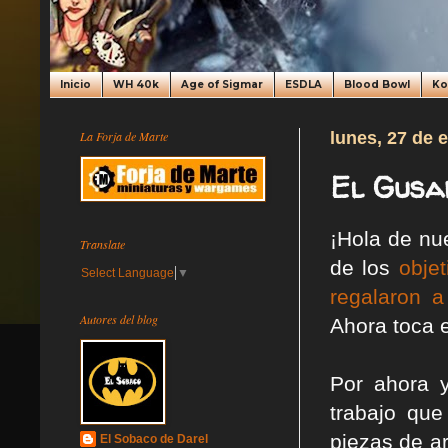
Inicio
WH 40k
Age of Sigmar
ESDLA
Blood Bowl
K
La Forja de Marte
lunes, 27 de 
El Gusan
¡Hola de nue
Translate
de los
obje
Select Language
▼
regalaron 
Autores del blog
Ahora toca 
Por ahora 
trabajo que
piezas de a
El Sobaco de Darel