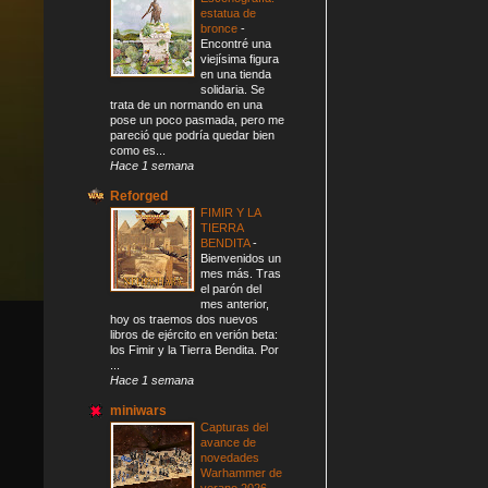
estatua de
bronce
-
Encontré una
viejísima figura
en una tienda
solidaria. Se
trata de un normando en una
pose un poco pasmada, pero me
pareció que podría quedar bien
como es...
Hace 1 semana
Reforged
FIMIR Y LA
TIERRA
BENDITA
-
Bienvenidos un
mes más. Tras
el parón del
mes anterior,
hoy os traemos dos nuevos
libros de ejército en verión beta:
los Fimir y la Tierra Bendita. Por
...
Hace 1 semana
miniwars
Capturas del
avance de
novedades
Warhammer de
verano 2026
-