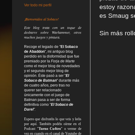
Ver todo mi perfil
estoy razon
es Smaug se
¡Bienvenidos al Sobaco!
Este blog trata
con un toque de
Sin más rol
desbarre
sobre Warhammer, otros
muchos juegos y pintura.
Recoge el legado de "
El Sobaco
de Abaddon
", mi antiguo blog
perdido en la disformidad
que fue
premiado por la
Forja de Marte
como el mejor blog de novedades
y el segundo mejor blog de
opinión. Éste pasó a ser "
El
Sobaco de Batman
" durante más
de cuatro años, pero tras no
querer ser relacionado
únicamente con el juego de
Batman pasa a ser de forma
definitiva como
"
El Sobaco de
Darel
".
Espero que disfrutéis lo que
veis
y
leéis
por aquí. También podéis oírme en el
Podcast "
Turno Cu4tro
" o verme de
vez en cuando en el canal de Youtube de