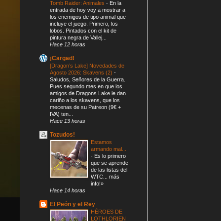
Tomb Raider: Animales
-
En la
entrada de hoy voy a mostrar a
los enemigos de tipo animal que
incluye el juego. Primero, los
lobos. Pintados con el kit de
pintura negra de Vallej...
Hace 12 horas
¡Cargad!
[Dragon’s Lake] Novedades de
Agosto 2026: Skavens (2)
-
Saludos, Señores de la Guerra.
Pues segundo mes en que los
amigos de Dragons Lake le dan
cariño a los skavens, que los
mecenas de su Patreon (9€ +
IVA) ten...
Hace 13 horas
Tozudos!
Estamos
armando mal...
-
Es lo primero
que se aprende
de las listas del
WTC... más
info!»
Hace 14 horas
El Peón y el Rey
HÉROES DE
LOTHLORIEN