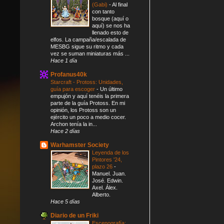
(Gabi)
-
Al final
con tanto
bosque (aquí o
aquí) se nos ha
llenado esto de
elfos. La campaña/escalada de
MESBG sigue su ritmo y cada
vez se suman miniaturas más ...
Hace 1 día
Profanus40k
Starcraft - Protoss: Unidades,
guía para escoger
-
Un último
empujón y aquí tenéis la primera
parte de la guía Protoss. En mi
opinión, los Protoss son un
ejército un poco a medio cocer.
Archon tenía la in...
Hace 2 días
Warhamster Society
Leyenda de los
Pintores '24,
plazo 26
-
Manuel. Juan.
José. Edwin.
Axel. Álex.
Alberto.
Hace 5 días
Diario de un Friki
Escenografía: