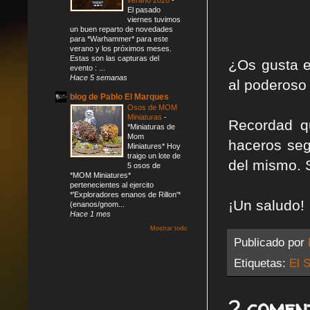
El pasado
viernes tuvimos
un buen reparto de novedades
para *Warhammer* para este
verano y los próximos meses.
Estas son las capturas del
¿Os gusta e
evento : ...
Hace 5 semanas
al poderoso
blog de Pablo El Marques
Osos de MOM
Miniaturas
-
Recordad q
*Miniaturas de
Mom
haceros seg
Miniatures* Hoy
traigo un lote de
del mismo. 
5 osos de
*MOM Miniatures*
pertenecientes al ejercito
*'Exploradores enanos de Rillon'*
¡Un saludo!
(enanos/gnom...
Hace 1 mes
Mostrar todo
Publicado por
Etiquetas:
El S
2 comen