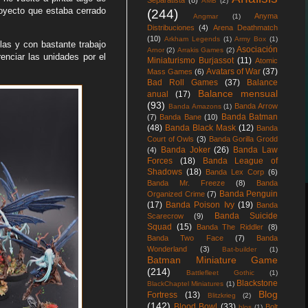
Separatista
(8)
AMB
(2)
oyecto que estaba cerrado
(244)
Anyma
Angmar
(1)
Distribuciones
(4)
Arena Deathmatch
(10)
Arkham Legends
(1)
Army Box
(1)
las y con bastante trabajo
Asociación
Arnor
(2)
Arrakis Games
(2)
renciar las unidades por el
Miniaturismo Burjassot
(11)
Atomic
Avatars of War
(37)
Mass Games
(6)
Bad Roll Games
(37)
Balance
Balance mensual
anual
(17)
(93)
Banda Arrow
Banda Amazons
(1)
Banda Batman
(7)
Banda Bane
(10)
(48)
Banda Black Mask
(12)
Banda
Court of Owls
(3)
Banda Gorilla Grodd
Banda Joker
(26)
Banda Law
(4)
Forces
(18)
Banda League of
Shadows
(18)
Banda Lex Corp
(6)
Banda Mr. Freeze
(8)
Banda
Banda Penguin
Organized Crime
(7)
(17)
Banda Poison Ivy
(19)
Banda
Banda Suicide
Scarecrow
(9)
Squad
(15)
Banda The Riddler
(8)
Banda Two Face
(7)
Banda
Wonderland
(3)
Bat-builder
(1)
Batman Miniature Game
(214)
Battlefleet Gothic
(1)
Blackstone
BlackChaptel Miniatures
(1)
Blog
Fortress
(13)
Blitzkrieg
(2)
(142)
Blood Bowl
(33)
Bolt
blos
(1)