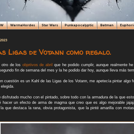
oW
WarmaHordes
Star Wars
Punkapocalyptic
Batman
Euphori
 2023
as Ligas de Votann como regalo.
 otro de los
objetivos de abril
que he podido cumplir, aunque realmente he
l segundo fin de semana del mes y la he podido dar hoy, aunque lleva más ter
en cuestión es un Kahl de las Ligas de los Votann, me apetecía pintar algo f
a elegida.
 disfrutado mucho con el pintado, sobre todo con la armadura de la que est
é hacer un efecto de arma de magma que creo que es algo mejorable jajaja
 la que destaca la rana, obvia protagonista, que la pinté amarilla con mota