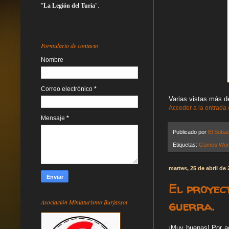
"
La Legión del Turia
".
Formulario de contacto
Nombre
Correo electrónico
*
Varias vistas más de
Acceder a la entrada
Mensaje
*
Publicado por
El Soba
Etiquetas:
Games Wor
martes, 25 de abril de
El proyec
guerra.
Asociación Miniaturismo Burjassot
¡Muy buenas! Por a