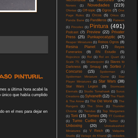
Necrones
(24)
Necromunda
(5)
Novedades
(219)
Norses
(1)
Off-topic
(3)
Ogros
(7)
Ofertas
(1)
One
Orcos
(5)
Page Rules
(1)
Orkos
(1)
Pandilleros
(6)
Panda Bane
(1)
Patreon
Pintura
(491)
(1)
Pinceles
(1)
Preview
(22)
Privater
Podcast
(7)
Press
(25)
Punkapocalyptic
(47)
Reinos Ogros
(8)
Reaper Miniatures
(1)
Resina Planet
(17)
Reyes
Funerarios
(9)
RN Estudio
(5)
Rojocinco
(1)
Rol
(1)
Rol en Quart
(1)
Slaves to
Scale 75.
(1)
Shatterpoint
(1)
Sorteo /
Darkness
(6)
Smaug
(4)
Concurso
(15)
Spiderman
(1)
so pinturil.
Spiderman Miniature Game
(1)
Star
Star Wars
(38)
Player Miniatures
(1)
Star Wars Legion
(8)
Stormcast
nes a última hora acabé la
Eternals
(1)
Studio Tomahawk
(1)
Surus
o único que había cumplido
Sylvaneth
(12)
Creations
(1)
The Flash
The Old World
(3)
& The Arrow
(1)
The
Rangers
(1)
The Shire
(1)
Thunder
ado en el mes para dejar en
Chrome
(1)
Tiendas
(1)
Top Wargames
Torii
(15)
Torneo
(30)
(1)
TT Combat
Turno Cu4tro
(27)
(1)
Twitter
(1)
Unboxing
(20)
Unrealeashed
V Reich
(8)
Miniatures
(1)
Valquiria
Studio
(1)
Variags de Khand
(2)
vedades