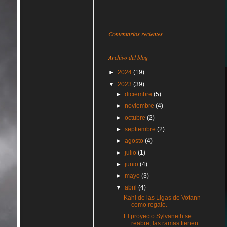
Comentarios recientes
Archivo del blog
►
2024
(19)
▼
2023
(39)
►
diciembre
(5)
►
noviembre
(4)
►
octubre
(2)
►
septiembre
(2)
►
agosto
(4)
►
julio
(1)
►
junio
(4)
►
mayo
(3)
▼
abril
(4)
Kahl de las Ligas de Votann
como regalo.
El proyecto Sylvaneth se
reabre, las ramas tienen ...