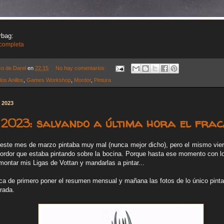
bag:
 completa
co de Darel
en
22:15
No hay comentarios:
los Anillos
,
Games Workshop
,
Mordor
,
Pintura
e 2023
2023: salvando a última hora el fraca
ste mes de marzo pintaba muy mal (nunca mejor dicho), pero el mismo vier
ordor que estaba pintando sobre la bocina. Porque hasta ese momento con l
montar mis Ligas de Vottan y mandarlas a pintar...
tica de primero poner el resumen mensual y mañana las fotos de lo único pint
rada.