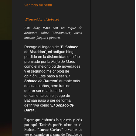
Ver todo mi perfil
¡Bienvenidos al Sobaco!
Este blog trata
con un toque de
desbarre
sobre Warhammer, otros
muchos juegos y pintura.
Recoge el legado de "
El Sobaco
de Abaddon
", mi antiguo blog
perdido en la disformidad
que fue
premiado por la
Forja de Marte
como el mejor blog de novedades
y el segundo mejor blog de
opinión. Éste pasó a ser "
El
Sobaco de Batman
" durante más
de cuatro años, pero tras no
querer ser relacionado
únicamente con el juego de
Batman pasa a ser de forma
definitiva como
"
El Sobaco de
Darel
".
Espero que disfrutéis lo que
veis
y
leéis
por aquí. También podéis oírme en el
Podcast "
Turno Cu4tro
" o verme de
vez en cuando en el canal de Youtube de