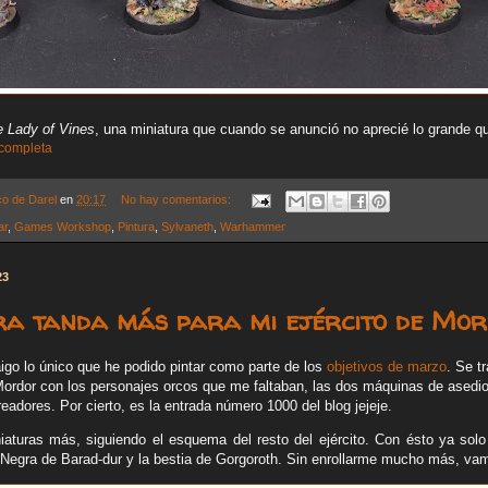
 Lady of Vines
, una miniatura que cuando se anunció no aprecié lo grande qu
 completa
co de Darel
en
20:17
No hay comentarios:
ar
,
Games Workshop
,
Pintura
,
Sylvaneth
,
Warhammer
23
ra tanda más para mi ejército de Mor
igo lo único que he podido pintar como parte de los
objetivos de marzo
. Se t
Mordor con los personajes orcos que me faltaban, las dos máquinas de asedio,
readores. Por cierto, es la entrada número 1000 del blog jejeje.
iaturas más, siguiendo el esquema del resto del ejército. Con ésto ya sol
 Negra de Barad-dur y la bestia de Gorgoroth. Sin enrollarme mucho más, vamo