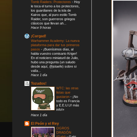
Tomb Raiders: Protectores
-
Hoy
le toca el turno a los protectores,
los guardianes de la isla de
Kairos que, al puro estilo Tomb
Raider, son guerreros griegos
clásicos que llevan ah...
Hace 9 horas
¡Cargad!
Warhammer Academy: La nueva
plataforma para dar tus primeros
pasos
-
¡Buenísimos días, al
habla vuestro comisario Kriger!
En el noticiero miniaturil de Julio,
hubo una pregunta (un saludo
desde aquí, @jotaefe) sobre si
valía...
Hace 1 día
Tozudos!
WTC: las otras
listas que
gustaron
-
¡No
todo es Francia
y E.E.U.U! más
info!»
Hace 1 día
El Peón y el Rey
OGROS
DRAGÓN
(Gabi)
-
Gabi