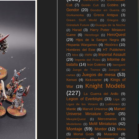
Cult
(7)
Goblins
(4)
Goblin Cult
(1)
Gondor
(20)
Gondor en Guerra
(2)
Grecia Antigua
(3)
Gorkamorka
(1)
Green Stuff World
(1)
Griegos
(1)
Grimdark Future
(1)
Guargia de la Noche
Harad
(3)
Harry Potter Miniature
(2)
HeroQuest
Game
(6)
Heroforge
(1)
(29)
Hijos de la Sangre Negra
(8)
Hispania Wargames
(4)
Histórico
(10)
Hombres del Este
(6)
HT Publishers
Imperial Assault
(7)
Idos
(1)
IIWW
(2)
(29)
Informe de
Imperio del Polvo
(2)
batalla
(14)
Iron Golems
(4)
Isengard
(1)
Juego de Tronos
(2)
Juegos de
Juegos de mesa
(53)
cartas
(1)
Kings of
Kensei
(4)
Kickstarter
(4)
Knight Models
War
(19)
(227)
La Guerra del Anillo
(9)
Legion of Everblight
(33)
Liga
(2)
Ligas de los Votann
(1)
Lothlorien
(1)
Marvel
Mantic
(6)
Marvel Universe
(4)
Universe Miniature Game
(35)
Mercenarios
(3)
MeepleQuest
(1)
MoM Miniaturas
(42)
Modelismo
(1)
Montaje
(59)
Mordor
(12)
Moria
(5)
Mortal Gods
(6)
Mutardos
(8)