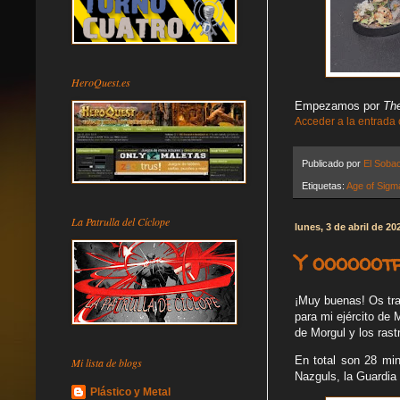
HeroQuest.es
Empezamos por
The
Acceder a la entrada
Publicado por
El Soba
Etiquetas:
Age of Sigm
La Patrulla del Cíclope
lunes, 3 de abril de 20
Y oooooot
¡Muy buenas! Os tra
para mi ejército de 
de Morgul y los rast
En total son 28 min
Mi lista de blogs
Nazguls, la Guardia
Plástico y Metal