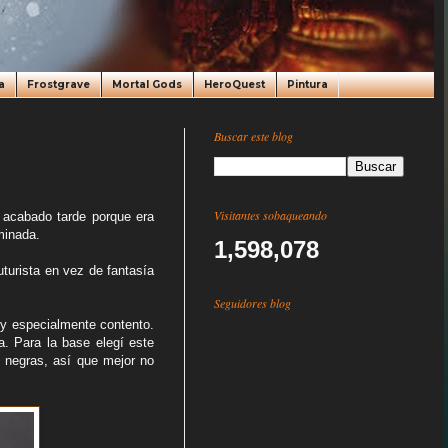
a
Frostgrave
Mortal Gods
HeroQuest
Pintura
Buscar este blog
Visitantes sobaqueando
 acabado tarde porque era
minada.
1,598,078
uturista en vez de fantasía
Seguidores blog
oy especialmente contento.
. Para la base elegí este
s negras, así que mejor no