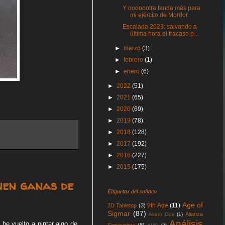
Y ooooootra tanda más para
mi ejército de Mordor.
Escalada 2023: salvando a
última hora el fracaso p...
►
marzo
(3)
►
febrero
(1)
►
enero
(6)
►
2022
(51)
►
2021
(65)
►
2020
(69)
►
2019
(78)
►
2018
(128)
►
2017
(192)
►
2016
(227)
►
2015
(175)
nen ganas de
Etiquetas del sobaco
Age of
9th Age
(11)
3D Tabletop
(3)
Sigmar
(87)
Alianza
Akaro Dice
(1)
Análisis
 he vuelto a pintar algo de