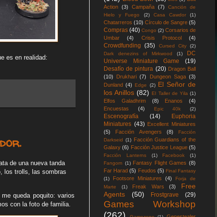
Action
(3)
Campaña
(7)
Canción de
Hielo y Fuego
(2)
Casa Cawdor
(1)
Chatarreros
(10)
Círculo de Sangre
(5)
Compras
(40)
Corsarios de
Congo
(2)
Umbar
(4)
Crisis Protocol
(4)
Crowdfunding
(35)
Cursed City
(2)
DC
Dark denezins of Mirkwood
(1)
e es en realidad:
Universe Miniature Game
(19)
Desafío de pintura
(20)
Dragon Ball
(10)
Drukhari
(7)
Dungeon Saga
(3)
El Señor de
Dunland
(4)
Edge
(2)
los Anillos
(82)
El Taller de Yila
(1)
Elfos Galadhrim
(8)
Enanos
(4)
Encuestas
(4)
Epic 40k
(2)
Escenografía
(14)
Euphoria
Miniatures
(43)
Excellent Miniatures
(5)
Facción Avengers
(8)
Facción
dor.
Facción Guardians of the
Darkseid
(1)
Galaxy
(6)
Facción Justice League
(5)
Facción Lanterns
(1)
Facebook
(1)
rata de una nueva tanda
Fantasy Flight Games
(8)
Fangorn
(1)
Far Harad
(5)
Feudos
(5)
 los trolls, las sombras
Final Fantasy
Footsore Miniatures
(4)
(1)
Forja de
Free
Freak Wars
(3)
Marte
(1)
Agents
(50)
Frostgrave
(29)
o me queda poquito: varios
Games Workshop
s con la foto de familia.
(262)
Genestealer
Gamezone
(1)