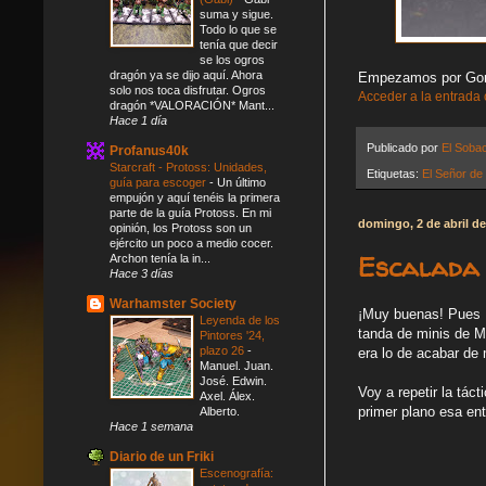
suma y sigue.
Todo lo que se
tenía que decir
se los ogros
dragón ya se dijo aquí. Ahora
Empezamos por Gor
solo nos toca disfrutar. Ogros
Acceder a la entrada
dragón *VALORACIÓN* Mant...
Hace 1 día
Publicado por
El Soba
Profanus40k
Starcraft - Protoss: Unidades,
Etiquetas:
El Señor de 
guía para escoger
-
Un último
empujón y aquí tenéis la primera
parte de la guía Protoss. En mi
domingo, 2 de abril d
opinión, los Protoss son un
ejército un poco a medio cocer.
Escalada 
Archon tenía la in...
Hace 3 días
Warhamster Society
¡Muy buenas! Pues e
Leyenda de los
tanda de minis de M
Pintores '24,
plazo 26
-
era lo de acabar de 
Manuel. Juan.
José. Edwin.
Voy a repetir la tác
Axel. Álex.
primer plano esa ent
Alberto.
Hace 1 semana
Diario de un Friki
Escenografía: