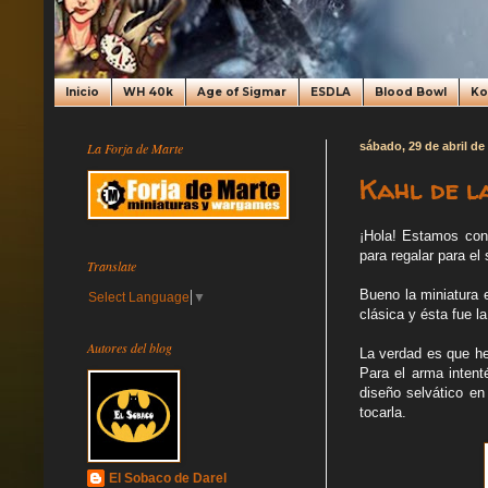
Inicio
WH 40k
Age of Sigmar
ESDLA
Blood Bowl
K
La Forja de Marte
sábado, 29 de abril de
Kahl de l
¡Hola! Estamos con
para regalar para e
Translate
Bueno la miniatura 
Select Language
▼
clásica y ésta fue l
Autores del blog
La verdad es que he
Para el arma intent
diseño selvático en
tocarla.
El Sobaco de Darel