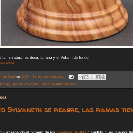
 la miniatura, es decir, la rana y el Votann de fondo:
 completa
co de Darel
en
20:04
No hay comentarios:
kshop
,
Ligas de los Votann
,
Pintura
,
Warhammer 40k
 2023
to Sylvaneth se reabre, las ramas tie
quí enseñando el primero de los
objetivos de abril
cumplido, y es que por fin