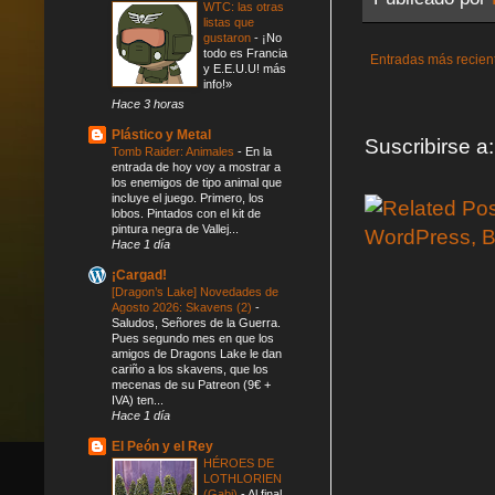
WTC: las otras
listas que
gustaron
-
¡No
todo es Francia
Entradas más recien
y E.E.U.U! más
info!»
Hace 3 horas
Plástico y Metal
Suscribirse a
Tomb Raider: Animales
-
En la
entrada de hoy voy a mostrar a
los enemigos de tipo animal que
incluye el juego. Primero, los
lobos. Pintados con el kit de
pintura negra de Vallej...
Hace 1 día
¡Cargad!
[Dragon’s Lake] Novedades de
Agosto 2026: Skavens (2)
-
Saludos, Señores de la Guerra.
Pues segundo mes en que los
amigos de Dragons Lake le dan
cariño a los skavens, que los
mecenas de su Patreon (9€ +
IVA) ten...
Hace 1 día
El Peón y el Rey
HÉROES DE
LOTHLORIEN
(Gabi)
-
Al final