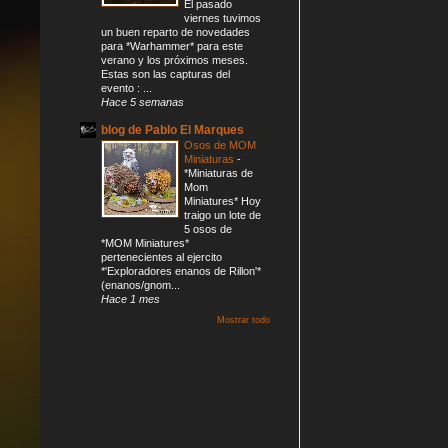
El pasado
viernes tuvimos
un buen reparto de novedades
para *Warhammer* para este
verano y los próximos meses.
Estas son las capturas del
evento : ...
Hace 5 semanas
blog de Pablo El Marques
Osos de MOM
Miniaturas
-
*Miniaturas de
Mom
Miniatures* Hoy
traigo un lote de
5 osos de
*MOM Miniatures*
pertenecientes al ejercito
*'Exploradores enanos de Rillon'*
(enanos/gnom...
Hace 1 mes
Mostrar todo