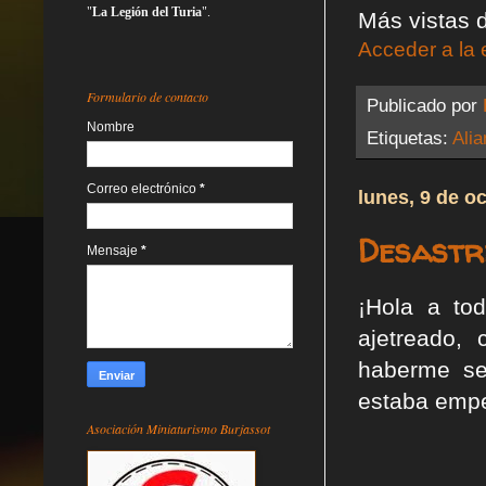
"
La Legión del Turia
".
Más vistas d
Acceder a la 
Formulario de contacto
Publicado por
Nombre
Etiquetas:
Alia
Correo electrónico
*
lunes, 9 de o
Desastre
Mensaje
*
¡Hola a to
ajetreado, 
haberme se
estaba empe
Asociación Miniaturismo Burjassot