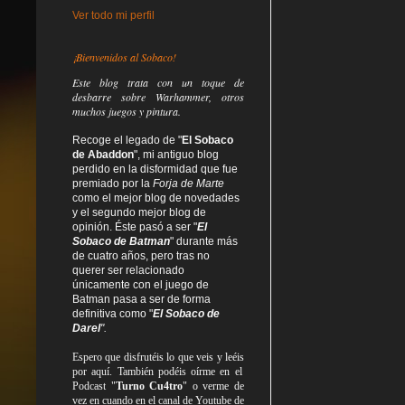
Ver todo mi perfil
¡Bienvenidos al Sobaco!
Este blog trata
con un toque de
desbarre
sobre Warhammer, otros
muchos juegos y pintura.
Recoge el legado de "
El Sobaco
de Abaddon
", mi antiguo blog
perdido en la disformidad
que fue
premiado por la
Forja de Marte
como el mejor blog de novedades
y el segundo mejor blog de
opinión. Éste pasó a ser "
El
Sobaco de Batman
" durante más
de cuatro años, pero tras no
querer ser relacionado
únicamente con el juego de
Batman pasa a ser de forma
definitiva como
"
El Sobaco de
Darel
".
Espero que disfrutéis lo que
veis
y
leéis
por aquí. También podéis oírme en el
Podcast "
Turno Cu4tro
" o verme de
vez en cuando en el canal de Youtube de