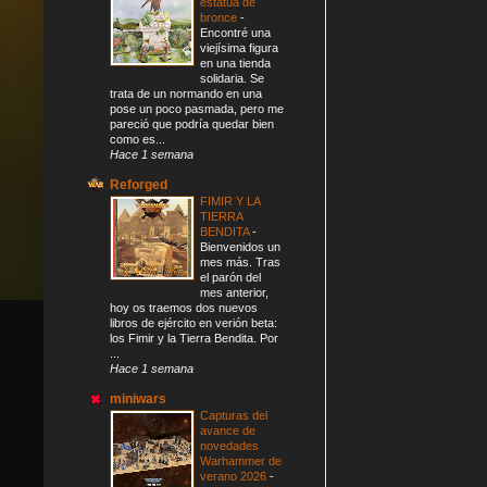
estatua de
bronce
-
Encontré una
viejísima figura
en una tienda
solidaria. Se
trata de un normando en una
pose un poco pasmada, pero me
pareció que podría quedar bien
como es...
Hace 1 semana
Reforged
FIMIR Y LA
TIERRA
BENDITA
-
Bienvenidos un
mes más. Tras
el parón del
mes anterior,
hoy os traemos dos nuevos
libros de ejército en verión beta:
los Fimir y la Tierra Bendita. Por
...
Hace 1 semana
miniwars
Capturas del
avance de
novedades
Warhammer de
verano 2026
-