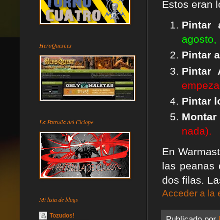
Éstos eran 
Pintar
agosto,
HeroQuest.es
Pintar a
Pintar 
empezad
Pintar 
Montar
La Patrulla del Cíclope
nada).
En Warmaste
las peanas
dos filas. 
Acceder a la 
Mi lista de blogs
Tozudos!
Publicado por