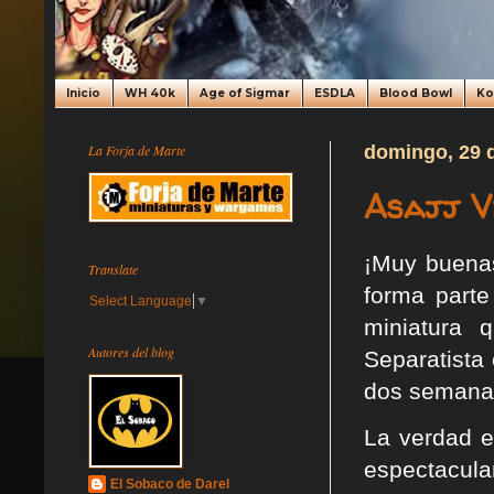
Inicio
WH 40k
Age of Sigmar
ESDLA
Blood Bowl
K
La Forja de Marte
domingo, 29 
Asajj V
¡Muy buenas
Translate
forma part
Select Language
▼
miniatura 
Autores del blog
Separatista 
dos semanas
La verdad e
espectacular
El Sobaco de Darel