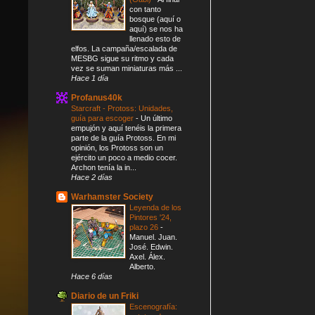
con tanto
bosque (aquí o
aquí) se nos ha
llenado esto de
elfos. La campaña/escalada de
MESBG sigue su ritmo y cada
vez se suman miniaturas más ...
Hace 1 día
Profanus40k
Starcraft - Protoss: Unidades,
guía para escoger
-
Un último
empujón y aquí tenéis la primera
parte de la guía Protoss. En mi
opinión, los Protoss son un
ejército un poco a medio cocer.
Archon tenía la in...
Hace 2 días
Warhamster Society
Leyenda de los
Pintores '24,
plazo 26
-
Manuel. Juan.
José. Edwin.
Axel. Álex.
Alberto.
Hace 6 días
Diario de un Friki
Escenografía: