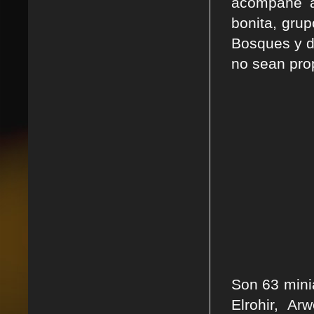
acompañe a
bonita, gru
Bosques y 
no sean prop
Son 63 minia
Elrohir, Ar