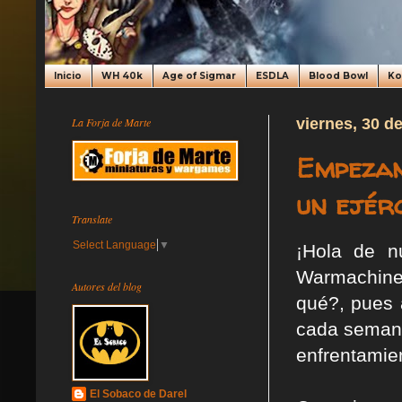
Inicio
WH 40k
Age of Sigmar
ESDLA
Blood Bowl
K
La Forja de Marte
viernes, 30 d
Empezan
un ejérc
Translate
Select Language
▼
¡Hola de n
Warmachine 
Autores del blog
qué?, pues 
cada semana
enfrentamie
El Sobaco de Darel