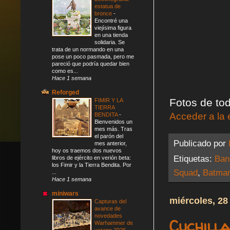
estatua de
bronce
-
Encontré una
viejísima figura
en una tienda
solidaria. Se
trata de un normando en una
pose un poco pasmada, pero me
pareció que podría quedar bien
como es...
Hace 1 semana
Reforged
Fotos de tod
FIMIR Y LA
TIERRA
Acceder a la 
BENDITA
-
Bienvenidos un
mes más. Tras
el parón del
Publicado por
mes anterior,
hoy os traemos dos nuevos
Etiquetas:
Ban
libros de ejército en verión beta:
los Fimir y la Tierra Bendita. Por
Squad
,
Batman
...
Hace 1 semana
miniwars
miércoles, 28
Capturas del
avance de
novedades
Cuchill
Warhammer de
verano 2026
-