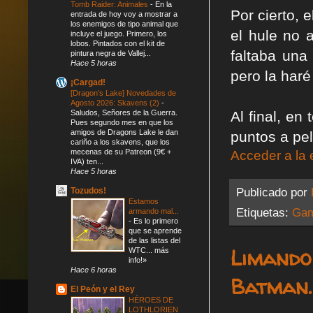
Tomb Raider: Animales
-
En la
Por cierto, 
entrada de hoy voy a mostrar a
los enemigos de tipo animal que
el hule no 
incluye el juego. Primero, los
lobos. Pintados con el kit de
faltaba una
pintura negra de Vallej...
Hace 5 horas
pero la haré
¡Cargad!
[Dragon’s Lake] Novedades de
Agosto 2026: Skavens (2)
-
Al final, en
Saludos, Señores de la Guerra.
Pues segundo mes en que los
amigos de Dragons Lake le dan
puntos a pel
cariño a los skavens, que los
mecenas de su Patreon (9€ +
Acceder a la 
IVA) ten...
Hace 5 horas
Publicado por
Tozudos!
Estamos
Etiquetas:
Gam
armando mal...
-
Es lo primero
que se aprende
de las listas del
Limando
WTC... más
info!»
Hace 6 horas
Batman.
El Peón y el Rey
HÉROES DE
LOTHLORIEN