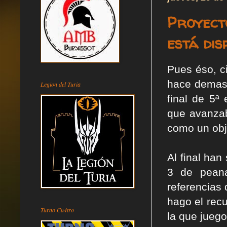
Proyect
está dis
Pues éso, c
hace demasi
Legion del Turia
final de 5
que avanzab
como un obje
Al final han
3 de peana
referencias 
hago el recu
Turno Cu4tro
la que juego