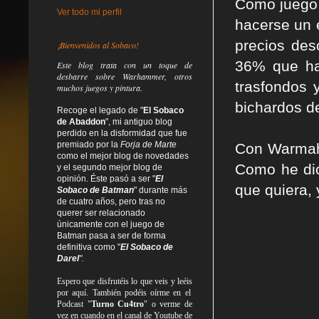
Como juego 
Ver todo mi perfil
hacerse un 
precios des
¡Bienvenidos al Sobaco!
36% que hac
Este blog trata
con un toque de
desbarre
sobre Warhammer, otros
trasfondos y
muchos juegos y pintura.
bichardos de
Recoge el legado de "
El Sobaco
de Abaddon
", mi antiguo blog
perdido en la disformidad
que fue
premiado por la
Forja de Marte
Con Warmaho
como el mejor blog de novedades
Como he dic
y el segundo mejor blog de
opinión. Éste pasó a ser "
El
que quiera, 
Sobaco de Batman
" durante más
de cuatro años, pero tras no
querer ser relacionado
únicamente con el juego de
Batman pasa a ser de forma
definitiva como
"
El Sobaco de
Darel
".
Espero que disfrutéis lo que
veis
y
leéis
por aquí. También podéis oírme en el
Podcast "
Turno Cu4tro
" o verme de
vez en cuando en el canal de Youtube de