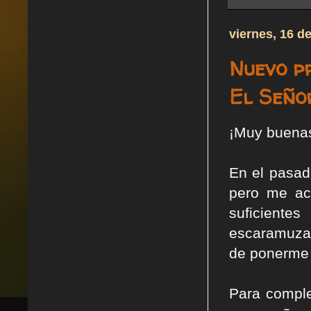
viernes, 16 d
Nuevo p
El Señor
¡Muy buenas 
En el pasad
pero me ac
suficient
escaramuzas
de ponerme 
Para comple