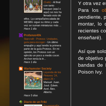
Y otra vez 
(Gabi)
-
Al final
con tanto
bosque (aquí o
Para los
o
aquí) se nos ha
llenado esto de
pendiente, 
elfos. La campaña/escalada de
MESBG sigue su ritmo y cada
montar, lo 
vez se suman miniaturas más ...
Hace 1 día
recientes c
Profanus40k
enseñaré).
Starcraft - Protoss: Unidades,
guía para escoger
-
Un último
empujón y aquí tenéis la primera
parte de la guía Protoss. En mi
Así que sol
opinión, los Protoss son un
ejército un poco a medio cocer.
de objetivo
Archon tenía la in...
Hace 1 día
bandas de 
Warhamster Society
Poison Ivy.
Leyenda de los
Pintores '24,
plazo 26
-
Manuel. Juan.
José. Edwin.
Axel. Álex.
Alberto.
Hace 5 días
Diario de un Friki
Escenografía: