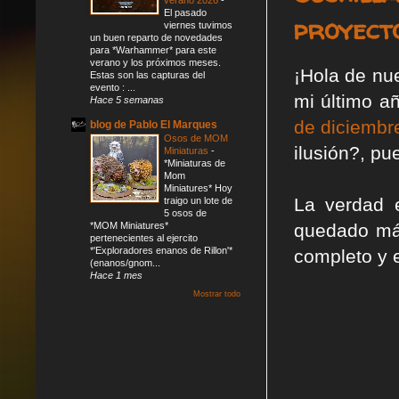
El pasado
proyect
viernes tuvimos
un buen reparto de novedades
para *Warhammer* para este
verano y los próximos meses.
¡Hola de nu
Estas son las capturas del
evento : ...
mi último a
Hace 5 semanas
de diciembr
blog de Pablo El Marques
Osos de MOM
ilusión?, pu
Miniaturas
-
*Miniaturas de
Mom
Miniatures* Hoy
La verdad e
traigo un lote de
5 osos de
*MOM Miniatures*
quedado más
pertenecientes al ejercito
*'Exploradores enanos de Rillon'*
completo y 
(enanos/gnom...
Hace 1 mes
Mostrar todo