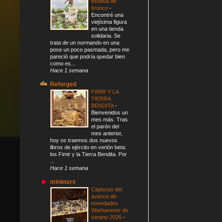
estatua de
bronce
-
Encontré una
viejísima figura
en una tienda
solidaria. Se
trata de un normando en una
pose un poco pasmada, pero me
pareció que podría quedar bien
como es...
Hace 1 semana
Reforged
FIMIR Y LA
TIERRA
BENDITA
-
Bienvenidos un
mes más. Tras
el parón del
mes anterior,
hoy os traemos dos nuevos
libros de ejército en verión beta:
los Fimir y la Tierra Bendita. Por
...
Hace 1 semana
miniwars
Capturas del
avance de
novedades
Warhammer de
verano 2026
-