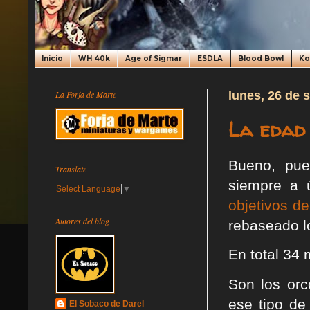
Inicio
WH 40k
Age of Sigmar
ESDLA
Blood Bowl
K
La Forja de Marte
lunes, 26 de 
La edad 
Bueno, pue
Translate
siempre a 
Select Language
▼
objetivos de
Autores del blog
rebaseado lo
En total 34
Son los orc
ese tipo d
El Sobaco de Darel