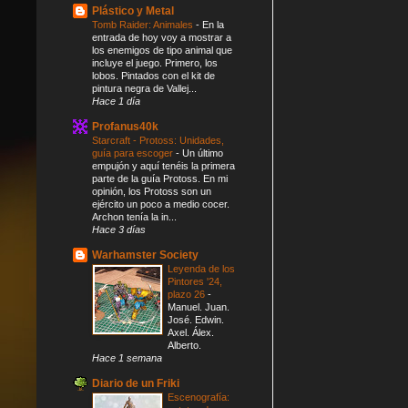
Plástico y Metal
Tomb Raider: Animales
-
En la
entrada de hoy voy a mostrar a
los enemigos de tipo animal que
incluye el juego. Primero, los
lobos. Pintados con el kit de
pintura negra de Vallej...
Hace 1 día
Profanus40k
Starcraft - Protoss: Unidades,
guía para escoger
-
Un último
empujón y aquí tenéis la primera
parte de la guía Protoss. En mi
opinión, los Protoss son un
ejército un poco a medio cocer.
Archon tenía la in...
Hace 3 días
Warhamster Society
Leyenda de los
Pintores '24,
plazo 26
-
Manuel. Juan.
José. Edwin.
Axel. Álex.
Alberto.
Hace 1 semana
Diario de un Friki
Escenografía: