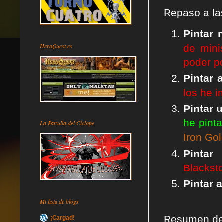
Rep
aso a l
Pintar
HeroQuest.es
de mini
poder p
Pintar 
los he 
Pintar 
he pint
La Patrulla del Cíclope
Iron Go
Pintar
Blackst
Pintar 
Mi lista de blogs
Resumen de 
¡Cargad!