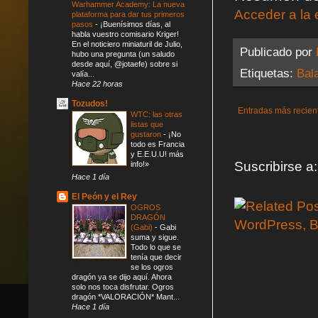
Warhammer Academy: La nueva
Acceder a la 
plataforma para dar tus primeros
pasos
-
¡Buenísimos días, al
habla vuestro comisario Kriger!
En el noticiero miniaturil de Julio,
Publicado por
hubo una pregunta (un saludo
desde aquí, @jotaefe) sobre si
Etiquetas:
Bal
valía...
Hace 22 horas
Tozudos!
Entradas más recien
WTC: las otras
listas que
gustaron
-
¡No
todo es Francia
y E.E.U.U! más
Suscribirse a
info!»
Hace 1 día
El Peón y el Rey
OGROS
DRAGÓN
(Gabi)
-
Gabi
suma y sigue.
Todo lo que se
tenía que decir
se los ogros
dragón ya se dijo aquí. Ahora
solo nos toca disfrutar. Ogros
dragón *VALORACIÓN* Mant...
Hace 1 día