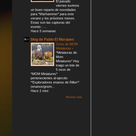
El pasado
viernes tuvimos
un buen reparto de novedades
para *Warhammer* para este
verano y los próximos meses.
Estas son las capturas del
evento : ...
Hace 5 semanas
blog de Pablo El Marques
Osos de MOM
Miniaturas
-
*Miniaturas de
Mom
Miniatures* Hoy
traigo un lote de
5 osos de
*MOM Miniatures*
pertenecientes al ejercito
*'Exploradores enanos de Rillon'*
(enanos/gnom...
Hace 1 mes
Mostrar todo