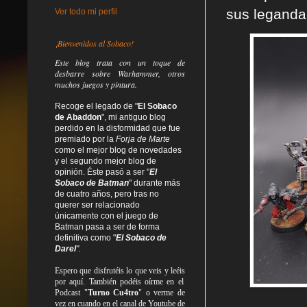
sus legandar
Ver todo mi perfil
¡Bienvenidos al Sobaco!
Este blog trata
con un toque de
desbarre
sobre Warhammer, otros
muchos juegos y pintura.
Recoge el legado de "
El Sobaco
de Abaddon
", mi antiguo blog
perdido en la disformidad
que fue
premiado por la
Forja de Marte
como el mejor blog de novedades
y el segundo mejor blog de
opinión. Éste pasó a ser "
El
Sobaco de Batman
" durante más
de cuatro años, pero tras no
querer ser relacionado
únicamente con el juego de
Batman pasa a ser de forma
definitiva como
"
El Sobaco de
Darel
".
Espero que disfrutéis lo que
veis
y
leéis
por aquí. También podéis oírme en el
Podcast "
Turno Cu4tro
" o verme de
vez en cuando en el canal de Youtube de