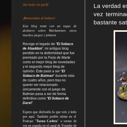
La verdad e
Ver todo mi perfil
vez termina
¡Bienvenidos al Sobaco!
bastante sat
Este blog trata
con un toque de
desbarre
sobre Warhammer, otros
muchos juegos y pintura.
Recoge el legado de "
El Sobaco
de Abaddon
", mi antiguo blog
perdido en la disformidad
que fue
premiado por la
Forja de Marte
como el mejor blog de novedades
y el segundo mejor blog de
opinión. Éste pasó a ser "
El
Sobaco de Batman
" durante más
de cuatro años, pero tras no
querer ser relacionado
únicamente con el juego de
Batman pasa a ser de forma
definitiva como
"
El Sobaco de
Darel
".
Espero que disfrutéis lo que
veis
y
leéis
por aquí. También podéis oírme en el
Podcast "
Turno Cu4tro
" o verme de
vez en cuando en el canal de Youtube de