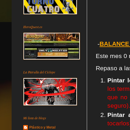
HeroQuest.es
-
BALANCE 
Este mes 0 
Rep
aso a l
La Patrulla del Cíclope
Pintar 
los term
que no 
seguro)
Pintar
Mi lista de blogs
tocarlos
Plástico y Metal