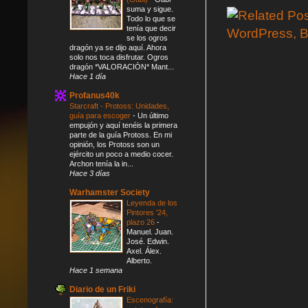
suma y sigue.
Todo lo que se
tenía que decir
se los ogros
dragón ya se dijo aquí. Ahora
solo nos toca disfrutar. Ogros
dragón *VALORACIÓN* Mant...
Hace 1 día
Profanus40k
Starcraft - Protoss: Unidades,
guía para escoger
-
Un último
empujón y aquí tenéis la primera
parte de la guía Protoss. En mi
opinión, los Protoss son un
ejército un poco a medio cocer.
Archon tenía la in...
Hace 3 días
Warhamster Society
Leyenda de los
Pintores '24,
plazo 26
-
Manuel. Juan.
José. Edwin.
Axel. Álex.
Alberto.
Hace 1 semana
Diario de un Friki
Escenografía: