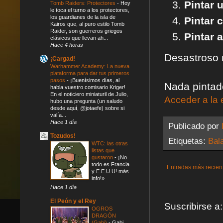
Pintar 
Tomb Raiders: Protectores
-
Hoy
le toca el turno a los protectores,
los guardianes de la isla de
Pintar 
Kairos que, al puro estilo Tomb
Raider, son guerreros griegos
Pintar 
clásicos que llevan ah...
Hace 4 horas
Desastroso 
¡Cargad!
Warhammer Academy: La nueva
plataforma para dar tus primeros
pasos
-
¡Buenísimos días, al
Nada pintad
habla vuestro comisario Kriger!
En el noticiero miniaturil de Julio,
Acceder a la 
hubo una pregunta (un saludo
desde aquí, @jotaefe) sobre si
valía...
Hace 1 día
Publicado por
Tozudos!
Etiquetas:
Bal
WTC: las otras
listas que
gustaron
-
¡No
todo es Francia
Entradas más recien
y E.E.U.U! más
info!»
Hace 1 día
El Peón y el Rey
Suscribirse a
OGROS
DRAGÓN
(Gabi)
-
Gabi