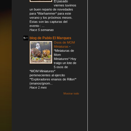
El pasado
viernes tuvimos
un buen reparto de novedades
para *Warhammer* para este
verano y los próximos meses.
Estas son las capturas del
evento : ...
Hace 5 semanas
blog de Pablo El Marques
Osos de MOM
Miniaturas
-
*Miniaturas de
Mom
Miniatures* Hoy
traigo un lote de
5 osos de
*MOM Miniatures*
pertenecientes al ejercito
*'Exploradores enanos de Rillon'*
(enanos/gnom...
Hace 1 mes
Mostrar todo