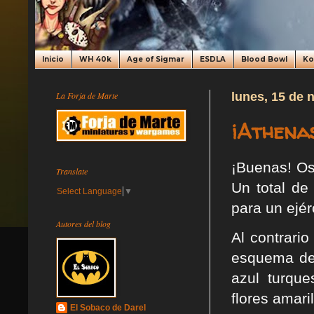
Inicio
WH 40k
Age of Sigmar
ESDLA
Blood Bowl
K
La Forja de Marte
lunes, 15 de 
¡Athena
¡Buenas! Os
Translate
Un total de
Select Language
▼
para un ejér
Autores del blog
Al contrari
esquema de 
azul turque
flores amari
El Sobaco de Darel