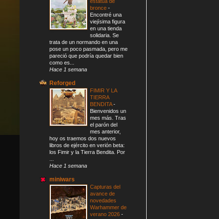
estatua de
bronce
-
Encontré una
viejísima figura
en una tienda
solidaria. Se
trata de un normando en una
pose un poco pasmada, pero me
pareció que podría quedar bien
como es...
Hace 1 semana
Reforged
FIMIR Y LA
TIERRA
BENDITA
-
Bienvenidos un
mes más. Tras
el parón del
mes anterior,
hoy os traemos dos nuevos
libros de ejército en verión beta:
los Fimir y la Tierra Bendita. Por
...
Hace 1 semana
miniwars
Capturas del
avance de
novedades
Warhammer de
verano 2026
-