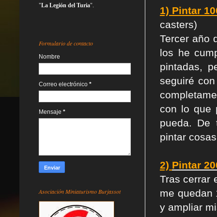
"
La Legión del Turia
".
1) Pintar 1
casters)
Tercer año q
Formulario de contacto
los he cump
Nombre
pintadas, p
seguiré con
Correo electrónico
*
completament
con lo que 
Mensaje
*
pueda. De 
pintar cosas
2)
Pintar 2
Tras cerrar 
Asociación Miniaturismo Burjassot
me quedan 1
y ampliar m