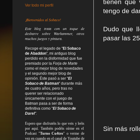
tienen que
Ver todo mi perfil
tengo de dar
¡Bienvenidos al Sobaco!
Dudo que ll
Este blog trata
con un toque de
desbarre
sobre Warhammer, otros
pasar las 25
muchos juegos y pintura.
Recoge el legado de "
El Sobaco
de Abaddon
", mi antiguo blog
perdido en la disformidad
que fue
premiado por la
Forja de Marte
como el mejor blog de novedades
y el segundo mejor blog de
opinión. Éste pasó a ser "
El
Sobaco de Batman
" durante más
de cuatro años, pero tras no
querer ser relacionado
únicamente con el juego de
Batman pasa a ser de forma
definitiva como
"
El Sobaco de
Darel
".
Espero que disfrutéis lo que
veis
y
leéis
Sin más roll
por aquí. También podéis oírme en el
Podcast "
Turno Cu4tro
" o verme de
vez en cuando en el canal de Youtube de