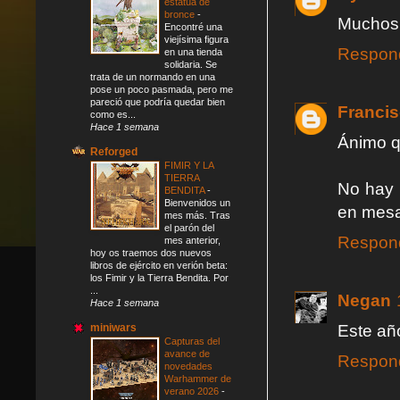
estatua de
bronce
-
Muchos 
Encontré una
viejísima figura
Respon
en una tienda
solidaria. Se
trata de un normando en una
pose un poco pasmada, pero me
pareció que podría quedar bien
Franci
como es...
Hace 1 semana
Ánimo q
Reforged
FIMIR Y LA
TIERRA
No hay 
BENDITA
-
Bienvenidos un
en mesa
mes más. Tras
el parón del
Respon
mes anterior,
hoy os traemos dos nuevos
libros de ejército en verión beta:
los Fimir y la Tierra Bendita. Por
...
Negan
Hace 1 semana
Este añ
miniwars
Capturas del
avance de
Respon
novedades
Warhammer de
verano 2026
-