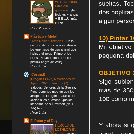
WTC: las otras
sueltas. To
listas que
gustaron
-
¡No
dos hoplita
todo es Francia
y E.E.U.U! más
algún perso
info!»
Hace 2 horas
Plástico y Metal
10) Pintar 
Tomb Raider: Animales
-
En la
entrada de hoy voy a mostrar a
Mi objetivo
los enemigos de tipo animal que
incluye el juego. Primero, los
pequeña debe
lobos. Pintados con el kit de
pintura negra de Vallej...
Hace 1 día
OBJETIVO G
¡Cargad!
[Dragon’s Lake] Novedades de
Sigo subien
Agosto 2026: Skavens (2)
-
Saludos, Señores de la Guerra.
más de 350 
Pues segundo mes en que los
amigos de Dragons Lake le dan
100 como m
cariño a los skavens, que los
mecenas de su Patreon (9€ +
IVA) ten...
Hace 1 día
El Peón y el Rey
Y ahora si 
HÉROES DE
LOTHLORIEN
aporta muc
(Gabi)
-
Al final