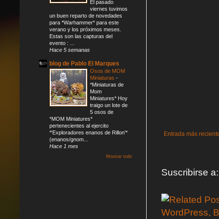
El pasado
viernes tuvimos
un buen reparto de novedades
para *Warhammer* para este
verano y los próximos meses.
Estas son las capturas del
evento : ...
Hace 5 semanas
blog de Pablo El Marques
Osos de MOM
Miniaturas
-
*Miniaturas de
Mom
Miniatures* Hoy
traigo un lote de
5 osos de
*MOM Miniatures*
pertenecientes al ejercito
*'Exploradores enanos de Rillon'*
Entrada más recient
(enanos/gnom...
Hace 1 mes
Mostrar todo
Suscribirse a