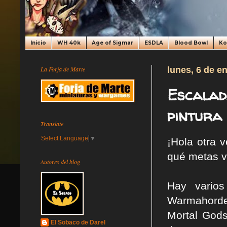
Inicio
WH 40k
Age of Sigmar
ESDLA
Blood Bowl
K
La Forja de Marte
lunes, 6 de e
Escalad
pintura
Translate
Select Language
▼
¡Hola otra 
qué metas v
Autores del blog
Hay varios
Warmahorde
Mortal Gods
El Sobaco de Darel