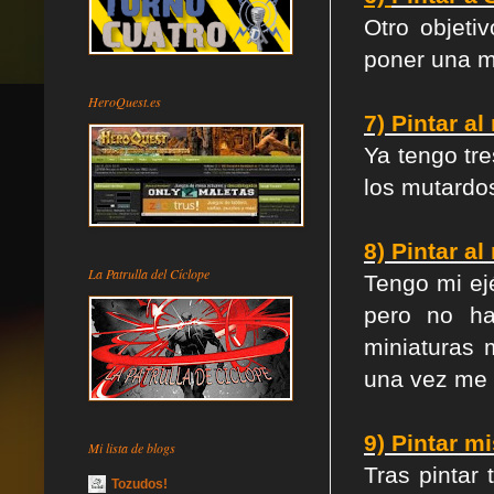
Otro objeti
poner una m
HeroQuest.es
7)
Pintar a
Ya tengo tr
los mutardo
8)
Pintar a
La Patrulla del Cíclope
Tengo mi ej
pero no ha
miniaturas 
una vez me 
9)
Pintar m
Mi lista de blogs
Tras pintar 
Tozudos!