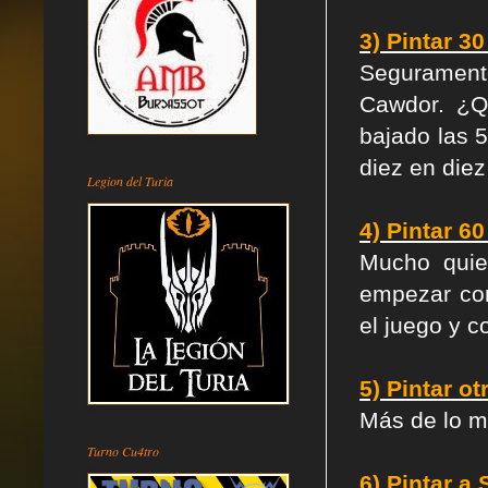
3) Pintar 
Seguramente
Cawdor. ¿Qu
bajado las 5
diez en diez
Legion del Turia
4) Pintar 6
Mucho quie
empezar con
el juego y 
5)
Pintar ot
Más de lo mi
Turno Cu4tro
6)
Pintar a