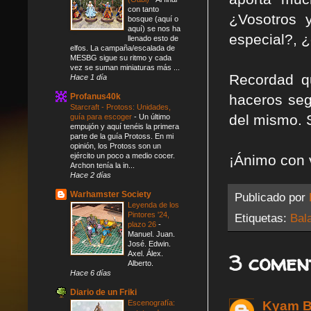
con tanto
¿Vosotros 
bosque (aquí o
aquí) se nos ha
especial?, 
llenado esto de
elfos. La campaña/escalada de
MESBG sigue su ritmo y cada
vez se suman miniaturas más ...
Recordad q
Hace 1 día
Profanus40k
haceros seg
Starcraft - Protoss: Unidades,
del mismo. 
guía para escoger
-
Un último
empujón y aquí tenéis la primera
parte de la guía Protoss. En mi
opinión, los Protoss son un
ejército un poco a medio cocer.
¡Ánimo con 
Archon tenía la in...
Hace 2 días
Warhamster Society
Publicado por
Leyenda de los
Pintores '24,
Etiquetas:
Bal
plazo 26
-
Manuel. Juan.
José. Edwin.
3 comen
Axel. Álex.
Alberto.
Hace 6 días
Diario de un Friki
Kyam B
Escenografía: