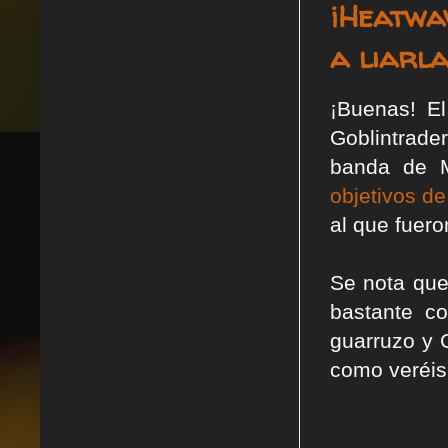
¡Heatwa
a liarl
¡Buenas! El
Goblintrade
banda de M
objetivos d
al que fuero
Se nota que
bastante c
guarruzo y 
como veréis