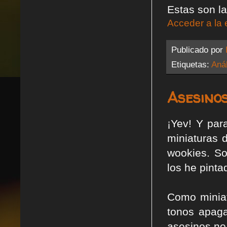
Estas son la
Acceder a la 
Publicado por
Etiquetas:
Anál
Asesinos
¡Yev! Y par
miniaturas 
wookies. S
los he pinta
Como miniat
tonos apaga
asesinos no