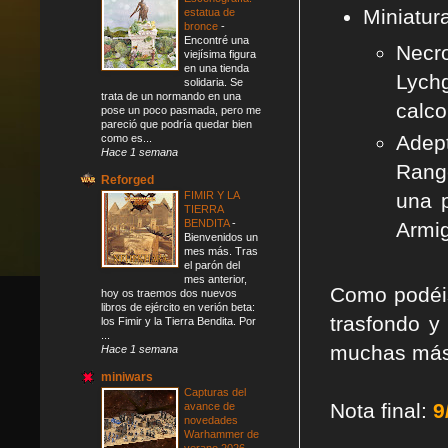
Miniatur
estatua de
bronce
-
Encontré una
Necr
viejísima figura
en una tienda
Lych
solidaria. Se
trata de un normando en una
calco
pose un poco pasmada, pero me
pareció que podría quedar bien
Adep
como es...
Hace 1 semana
Rang
Reforged
FIMIR Y LA
una 
TIERRA
BENDITA
-
Armig
Bienvenidos un
mes más. Tras
el parón del
mes anterior,
Como podéis
hoy os traemos dos nuevos
libros de ejército en verión beta:
trasfondo y
los Fimir y la Tierra Bendita. Por
...
muchas más 
Hace 1 semana
miniwars
Capturas del
Nota final:
9
avance de
novedades
Warhammer de
verano 2026
-