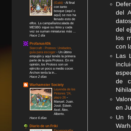
Defen
(Gabi)
-
Al final
con tanto
del 
bosque (aquí o
aquí) se nos ha
llenado esto de
datos
elfos. La campaña/escalada de
MESBG sigue su ritmo y cada
del e
vez se suman miniaturas más ...
Hace 1 día
los m
Profanus40k
con l
Starcraft - Protoss: Unidades,
guía para escoger
-
Un último
Las L
empujón y aquí tenéis la primera
parte de la guía Protoss. En mi
incl
opinión, los Protoss son un
ejército un poco a medio cocer.
espec
Archon tenía la in...
Hace 2 días
de c
Warhamster Society
Nihil
Leyenda de los
Pintores '24,
plazo 26
-
Valor
Manuel. Juan.
José. Edwin.
en Ju
Axel. Álex.
Alberto.
Un f
Hace 6 días
Warh
Diario de un Friki
Escenografía: