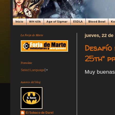
Inicio
WH 40k
Age of Sigmar
ESDLA
Blood Bowl
K
La Forja de Marte
jueves, 22 de
Desafío 
25th" pr
Translate
Select Language
▼
Muy buenas
Autores del blog
El Sobaco de Darel