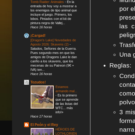
Tomb Raider: Animales
-
En la
entrada de hoy voy a mostrar a
por e
los enemigos de tipo animal que
incluye el juego. Primero, los
prese
lobos. Pintados con el kit de
pintura negra de Vallej...
las 
Hace 16 horas
pelig
¡Cargad!
[Dragon’s Lake] Novedades de
Trasf
Agosto 2026: Skavens (2)
-
Saludos, Señores de la Guerra.
Pues segundo mes en que los
Una g
amigos de Dragons Lake le dan
cariño a los skavens, que los
Reglas:
mecenas de su Patreon (9€ +
IVA) ten...
Hace 16 horas
Condi
Tozudos!
conta
Estamos
armando mal...
como 
-
Es lo primero
que se aprende
polvo
de las listas del
WTC... más
3 mi
info!»
Hace 17 horas
form
El Peón y el Rey
narra
HÉROES DE
LOTHLORIEN