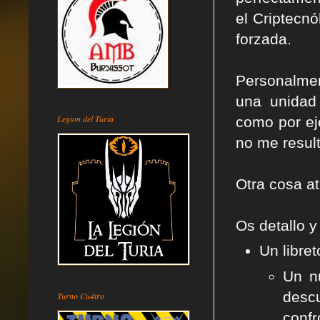
el Criptecnó
forzada.
Personalme
una unidad
Legion del Turia
como por ej
no me resul
Otra cosa at
Os detallo 
Un libre
Un n
desc
Turno Cu4tro
confr