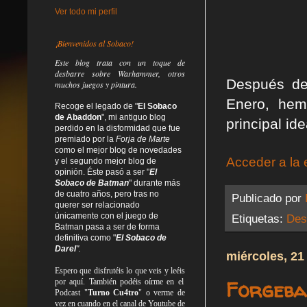
Ver todo mi perfil
¡Bienvenidos al Sobaco!
Este blog trata
con un toque de
desbarre
sobre Warhammer, otros
Después de
muchos juegos y pintura.
Enero, hem
Recoge el legado de "
El Sobaco
de Abaddon
", mi antiguo blog
principal id
perdido en la disformidad
que fue
premiado por la
Forja de Marte
como el mejor blog de novedades
Acceder a la 
y el segundo mejor blog de
opinión. Éste pasó a ser "
El
Sobaco de Batman
" durante más
de cuatro años, pero tras no
Publicado por
querer ser relacionado
únicamente con el juego de
Etiquetas:
Des
Batman pasa a ser de forma
definitiva como
"
El Sobaco de
Darel
".
miércoles, 21
Espero que disfrutéis lo que
veis
y
leéis
Forgeban
por aquí. También podéis oírme en el
Podcast "
Turno Cu4tro
" o verme de
vez en cuando en el canal de Youtube de