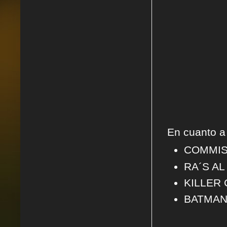
En cuanto a 
COMMISS
RA´S AL
KILLER
BATMAN