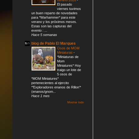
El pasado
viernes tuvimos
un buen reparto de novedades
para *Warhammer* para este
verano y los próximos meses.
Estas son las capturas del
evento : ...
Hace 5 semanas
blog de Pablo El Marques
Osos de MOM
Miniaturas
-
*Miniaturas de
Mom
Miniatures* Hoy
traigo un lote de
5 osos de
*MOM Miniatures*
pertenecientes al ejercito
*'Exploradores enanos de Rillon'*
(enanos/gnom...
Hace 1 mes
Mostrar todo