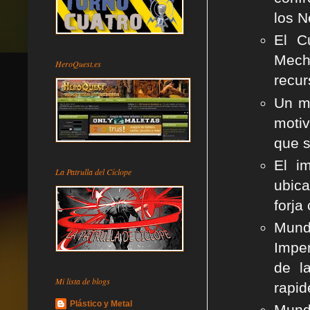
los N
El C
Mech
HeroQuest.es
recur
Un ma
motiv
que s
El i
La Patrulla del Cíclope
ubic
forja
Mund
Imper
de l
Mi lista de blogs
rapid
Plástico y Metal
Mund