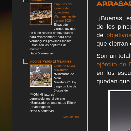
arrasar
Capturas del
avance de
novedades
Warhammer de
¡Buenas, es
verano 2026
-
El pasado
de los pin
viernes tuvimos
un buen reparto de novedades
de
objetivo
para *Warhammer* para este
verano y los próximos meses.
que cierran e
Estas son las capturas del
evento : ...
Hace 5 semanas
Son un tota
blog de Pablo El Marques
ejército de
Osos de MOM
Miniaturas
-
en los escu
*Miniaturas de
Mom
quedan que
Miniatures* Hoy
traigo un lote de
5 osos de
*MOM Miniatures*
pertenecientes al ejercito
*'Exploradores enanos de Rillon'*
(enanos/gnom...
Hace 5 semanas
Mostrar todo