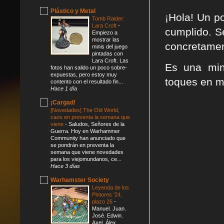
Plástico y Metal
¡Hola! Un p
Tomb Raider:
Lara Croft
-
cumplido. S
Empiezo a
mostrar las
concretamen
minis del juego
pintadas con
Lara Croft. Las
Es una mini
fotos han salido un poco sobre-
expuestas, pero estoy muy
toques en m
contento con el resultado fin...
Hace 1 día
¡Cargad!
[Novedades] The Old World,
caos en preventa la semana que
viene
-
Saludos, Señores de la
Guerra. Hoy en Warhammer
Community han anunciado que
se pondrán en preventa la
semana que viene novedades
para los viejomundanos, ce...
Hace 3 días
Warhamster Society
Leyenda de los
Pintores '24,
plazo 26
-
Manuel. Juan.
José. Edwin.
Axel. Álex.