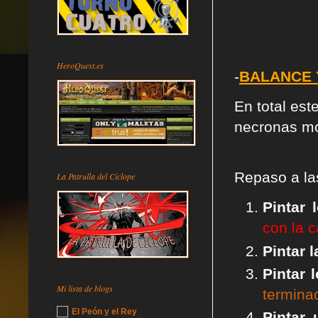
HeroQuest.es
-
BALANCE 
En total es
necronas mo
Repaso a l
La Patrulla del Cíclope
Pintar 
con la 
Pintar 
Pintar
Mi lista de blogs
termina
El Peón y el Rey
Pintar