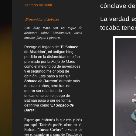
cónclave de
Ver todo mi perfil
La verdad es
¡Bienvenidos al Sobaco!
tocaba tene
Este blog trata
con un toque de
desbarre
sobre Warhammer, otros
muchos juegos y pintura.
Recoge el legado de "
El Sobaco
de Abaddon
", mi antiguo blog
perdido en la disformidad
que fue
premiado por la
Forja de Marte
como el mejor blog de novedades
y el segundo mejor blog de
opinión. Éste pasó a ser "
El
Sobaco de Batman
" durante más
de cuatro años, pero tras no
querer ser relacionado
únicamente con el juego de
Batman pasa a ser de forma
definitiva como
"
El Sobaco de
Darel
".
Espero que disfrutéis lo que
veis
y
leéis
por aquí. También podéis oírme en el
Podcast "
Turno Cu4tro
" o verme de
vez en cuando en el canal de Youtube de