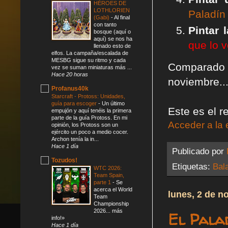
HÉROES DE
LOTHLORIEN
Paladín
(Gabi)
-
Al final
con tanto
Pintar 
bosque (aquí o
aquí) se nos ha
que lo v
llenado esto de
elfos. La campaña/escalada de
MESBG sigue su ritmo y cada
Comparado c
vez se suman miniaturas más ...
Hace 20 horas
noviembre..
Profanus40k
Starcraft - Protoss: Unidades,
guía para escoger
-
Un último
Este es el r
empujón y aquí tenéis la primera
parte de la guía Protoss. En mi
Acceder a la 
opinión, los Protoss son un
ejército un poco a medio cocer.
Archon tenía la in...
Hace 1 día
Publicado por
Tozudos!
Etiquetas:
Bal
WTC 2026:
Team Spain,
parte 1
-
Se
acerca el World
lunes, 2 de n
Team
Championship
2026... más
El Palad
info!»
Hace 1 día