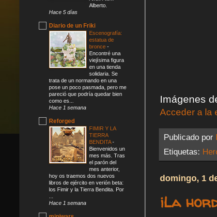
Alberto.
Hace 5 días
Diario de un Friki
Escenografía:
estatua de
bronce
-
Encontré una
viejísima figura
en una tienda
solidaria. Se
trata de un normando en una
pose un poco pasmada, pero me
pareció que podría quedar bien
Imágenes de
como es...
Hace 1 semana
Acceder a la 
Reforged
FIMIR Y LA
TIERRA
Publicado por
BENDITA
-
Bienvenidos un
Etiquetas:
Her
mes más. Tras
el parón del
mes anterior,
hoy os traemos dos nuevos
domingo, 1 d
libros de ejército en verión beta:
los Fimir y la Tierra Bendita. Por
¡La hor
...
Hace 1 semana
miniwars