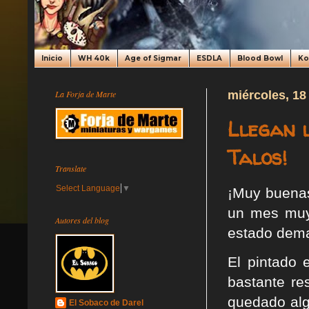
Inicio
WH 40k
Age of Sigmar
ESDLA
Blood Bowl
K
La Forja de Marte
miércoles, 18
Llegan l
Talos!
Translate
Select Language
▼
¡Muy buenas
un mes muy 
Autores del blog
estado dema
El pintado 
bastante re
quedado alg
El Sobaco de Darel