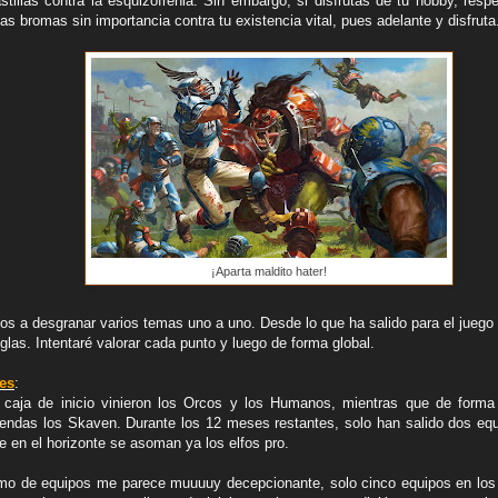
stillas contra la esquizofrenia. Sin embargo, si disfrutas de tu hobby, resp
icas bromas sin importancia contra tu existencia vital, pues adelante y disfruta
¡Aparta maldito hater!
mos a desgranar varios temas uno a uno. Desde lo que ha salido para el juego
glas. Intentaré valorar cada punto y luego de forma global.
es
:
 caja de inicio vinieron los Orcos y los Humanos, mientras que de forma 
tiendas los Skaven. Durante los 12 meses restantes, solo han salido dos e
e en el horizonte se asoman ya los elfos pro.
tmo de equipos me parece muuuuy decepcionante, solo cinco equipos en los