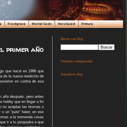
a
Frostgrave
Mortal Gods
HeroQuest
Pintura
Buscar este blog
el primer año
Visitantes sobaqueando
ego que nació en 1986 que
Seguidores blog
a de la nueva reedición de
pusieron en contra de esa
un año después, pero antes
e hobby que en llegar a fin
si no aceptas las bromas o
y o un "puto" hater; en ese
 tomas a la tremenda cosas
ue ir a tu psiquiatra a que