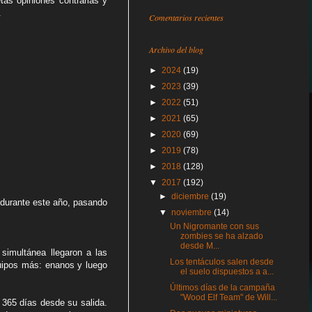
etas opiniones contrarias y
.
Comentarios recientes
Archivo del blog
►
2024
(19)
►
2023
(39)
►
2022
(51)
►
2021
(65)
►
2020
(69)
►
2019
(78)
►
2018
(128)
▼
2017
(192)
►
diciembre
(19)
 durante este año, pasando
▼
noviembre
(14)
Un Nigromante con sus
zombies se ha alzado
desde M...
simultánea llegaron a las
Los tentáculos salen desde
quipos más: enanos y luego
el suelo dispuestos a a...
Últimos días de la campaña
"Wood Elf Team" de Will...
 365 días desde su salida.