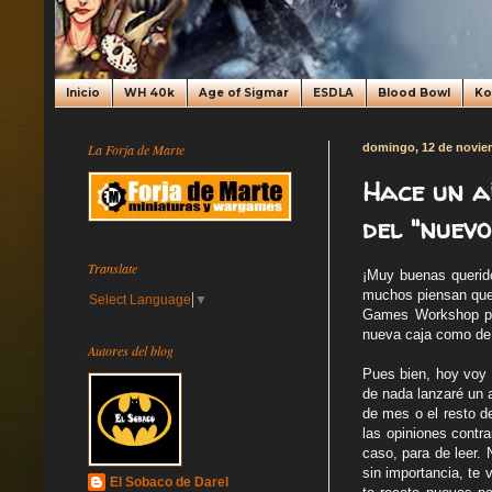
Inicio
WH 40k
Age of Sigmar
ESDLA
Blood Bowl
K
La Forja de Marte
domingo, 12 de novie
Hace un a
del "nuev
Translate
¡Muy buenas querido
muchos piensan que 
Select Language
▼
Games Workshop p
nueva caja como de 
Autores del blog
Pues bien, hoy voy 
de nada lanzaré un a
de mes o el resto d
las opiniones contra
caso, para de leer.
sin importancia, te 
El Sobaco de Darel