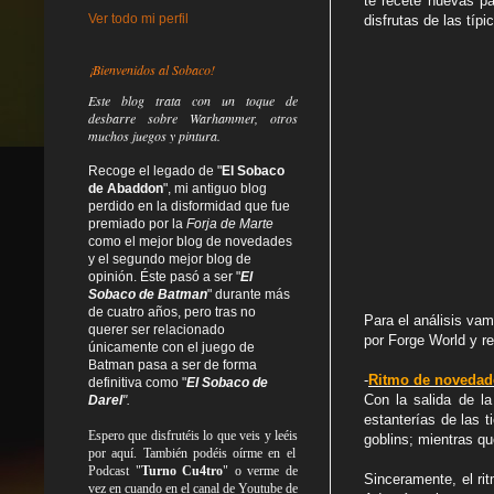
te recete nuevas pa
Ver todo mi perfil
disfrutas de las típ
¡Bienvenidos al Sobaco!
Este blog trata
con un toque de
desbarre
sobre Warhammer, otros
muchos juegos y pintura.
Recoge el legado de "
El Sobaco
de Abaddon
", mi antiguo blog
perdido en la disformidad
que fue
premiado por la
Forja de Marte
como el mejor blog de novedades
y el segundo mejor blog de
opinión. Éste pasó a ser "
El
Sobaco de Batman
" durante más
de cuatro años, pero tras no
Para el análisis va
querer ser relacionado
por Forge World y re
únicamente con el juego de
Batman pasa a ser de forma
-
Ritmo de novedad
definitiva como
"
El Sobaco de
Con la salida de la
Darel
".
estanterías de las 
Espero que disfrutéis lo que
veis
y
leéis
goblins; mientras qu
por aquí. También podéis oírme en el
Podcast "
Turno Cu4tro
" o verme de
Sinceramente, el ri
vez en cuando en el canal de Youtube de