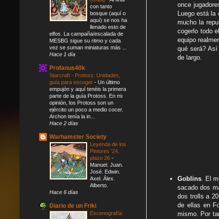
once jugadore
con tanto
Luego está la 
bosque (aquí o
aquí) se nos ha
mucho la repu
llenado esto de
cogerlo todo 
elfos. La campaña/escalada de
equipo realmen
MESBG sigue su ritmo y cada
vez se suman miniaturas más ...
qué será? Así
Hace 1 día
de largo.
Profanus40k
Starcraft - Protoss: Unidades,
guía para escoger
-
Un último
empujón y aquí tenéis la primera
parte de la guía Protoss. En mi
opinión, los Protoss son un
ejército un poco a medio cocer.
Archon tenía la in...
Hace 2 días
Warhamster Society
Leyenda de los
Pintores '24,
plazo 26
-
Manuel. Juan.
José. Edwin.
Goblins
. El m
Axel. Álex.
Alberto.
sacado dos más
Hace 6 días
dos trolls a 
de ellas en F
Diario de un Friki
Escenografía:
mismo. Por ta