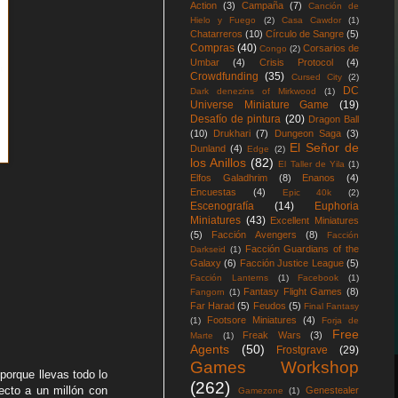
Action
(3)
Campaña
(7)
Canción de
Hielo y Fuego
(2)
Casa Cawdor
(1)
Chatarreros
(10)
Círculo de Sangre
(5)
Compras
(40)
Corsarios de
Congo
(2)
Umbar
(4)
Crisis Protocol
(4)
Crowdfunding
(35)
Cursed City
(2)
DC
Dark denezins of Mirkwood
(1)
Universe Miniature Game
(19)
Desafío de pintura
(20)
Dragon Ball
(10)
Drukhari
(7)
Dungeon Saga
(3)
El Señor de
Dunland
(4)
Edge
(2)
los Anillos
(82)
El Taller de Yila
(1)
Elfos Galadhrim
(8)
Enanos
(4)
Encuestas
(4)
Epic 40k
(2)
Escenografía
(14)
Euphoria
Miniatures
(43)
Excellent Miniatures
(5)
Facción Avengers
(8)
Facción
Facción Guardians of the
Darkseid
(1)
Galaxy
(6)
Facción Justice League
(5)
Facción Lanterns
(1)
Facebook
(1)
Fantasy Flight Games
(8)
Fangorn
(1)
Far Harad
(5)
Feudos
(5)
Final Fantasy
Footsore Miniatures
(4)
(1)
Forja de
Free
Freak Wars
(3)
Marte
(1)
Agents
(50)
Frostgrave
(29)
Games Workshop
porque llevas todo lo
(262)
ecto a un millón con
Genestealer
Gamezone
(1)