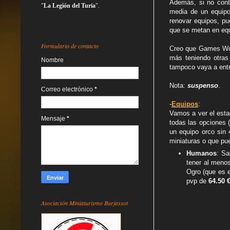
Además, si no cont
"
La Legión del Turia
".
media de un equip
renovar equipos, pu
que se metan en equ
Formulario de contacto
Creo que Games Wor
más teniendo otras
Nombre
tampoco vaya a ent
Nota:
suspenso
.
Correo electrónico
*
-
Equipos
:
Vamos a ver el estad
Mensaje
*
todas las opciones 
un equipo orco sin 
miniaturas o que pue
Humanos
: Sa
tener al menos
Ogro (que es e
pvp de
64.50 
Asociación Miniaturismo Burjassot