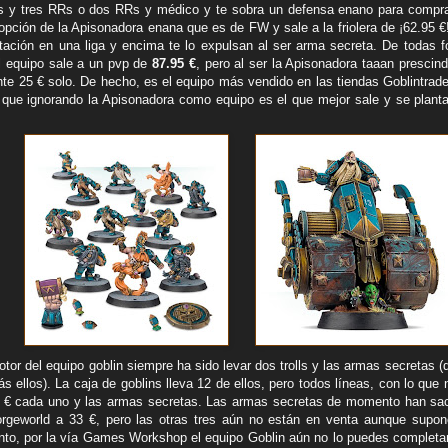
s y tres RRs o dos RRs y médico y te sobra un defensa enano para compr
opción de la Apisonadora enana que es de FW y sale a la friolera de ¡62.95 
tación en una liga y encima te lo expulsan al ser arma secreta. De todas 
el equipo sale a un pvp de
87.95 €
, pero al ser la Apisonadora taaan prescind
te 25 € solo. De hecho, es el equipo más vendido en las tiendas Goblintrade
 que ignorando la Apisonadora como equipo es el que mejor sale y se planta
otor del equipo goblin siempre ha sido levar dos trolls y las armas secretas (
 ellos). La caja de goblins lleva 12 de ellos, pero todos líneas, con lo que
20 € cada uno y las armas secretas. Las armas secretas de momento han sa
orgeworld a 33 €, pero las otras tres aún no están en venta aunque supo
nto, por la vía Games Workshop el equipo Goblin aún no lo puedes completa