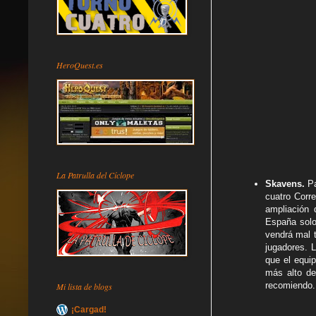
HeroQuest.es
La Patrulla del Cíclope
Skavens.
Pa
cuatro Corr
ampliación 
España solo
vendrá mal 
jugadores. 
que el equi
más alto de
recomiendo.
Mi lista de blogs
¡Cargad!