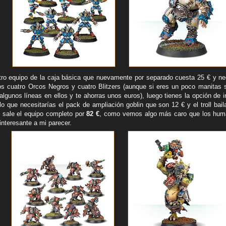
otro equipo de la caja básica que nuevamente por separado cuesta 25 € y nec
los cuatro Orcos Negros y cuatro Blitzers (aunque si eres un poco manitas
algunos líneas en ellos y te ahorras unos euros), luego tienes la opción de in
lo que necesitarías el pack de ampliación goblin que son 12 € y el troll bai
s sale el equipo completo por
82 €
, como vemos algo más caro que los hum
nteresante a mi parecer.