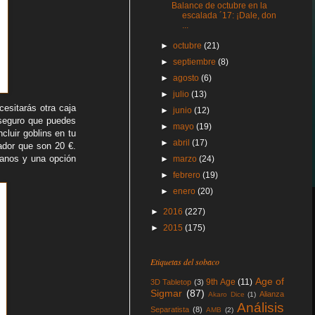
Balance de octubre en la
escalada ´17: ¡Dale, don
...
►
octubre
(21)
►
septiembre
(8)
►
agosto
(6)
►
julio
(13)
esitarás otra caja
►
junio
(12)
 seguro que puedes
►
mayo
(19)
cluir goblins en tu
►
abril
(17)
lador que son 20 €.
anos y una opción
►
marzo
(24)
►
febrero
(19)
►
enero
(20)
►
2016
(227)
►
2015
(175)
Etiquetas del sobaco
Age of
9th Age
(11)
3D Tabletop
(3)
Sigmar
(87)
Alianza
Akaro Dice
(1)
Análisis
Separatista
(8)
AMB
(2)