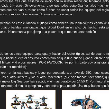
amos los tres que salieron de inicio con la nueva reedición; tenemos sol
o cada 6 meses. Sinceramente, creo que todos esperábamos algo más, u
esto que así van a tardar como 6 años en sacar todos los equipos del regl
ipos como los Bretonianos, Khorne u otros nuevos.
kshop no está cuidando el juego como debería, ha recibido más cariño WU
 cuatro bandas anunciadas, que Blood Bowl en un año. De hecho, esta po
rar en Necromunda por ejemplo, a pesar de que me encanta también.
o de los cinco equipos para jugar y hablar del róster típico, así de cuánto n
(que nadie suelte el absurdo comentario de que uno puede jugar si quiere con
4 blitzer y 4 orcos negros, POR FAVOOOR, yo por mi parte voy a ignorar p
dan ser repetidas):
lieron en la caja básica y luego por separado a un pvp de 25€, que necesi
 los cuatro Blitzers y los cuatro Receptores (que son menos necesarios) qu
l mejor Big Guy que han sacado y el más barato) por 14.50 €. Por tanto el 
€
tenemos el equipo completo y con líneas para aburrir. Una muy buena opció