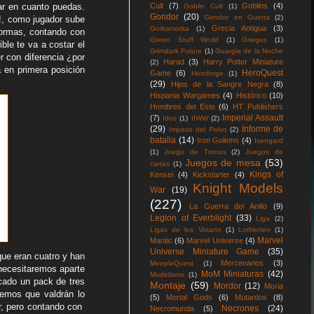
ar en cuanto puedas.
Cult
(7)
Goblins
(4)
Goblin Cult
(1)
Gondor
(20)
Gondor en Guerra
(2)
€!, como jugador sube
Grecia Antigua
(3)
Gorkamorka
(1)
formas, contando con
Green Stuff World
(1)
Griegos
(1)
ible te va a costar el
Grimdark Future
(1)
Guargia de la Noche
r con diferencia ¿por
Harad
(3)
Harry Potter Miniature
(2)
 en primera posición
HeroQuest
Game
(6)
Heroforge
(1)
(29)
Hijos de la Sangre Negra
(8)
Hispania Wargames
(4)
Histórico
(10)
Hombres del Este
(6)
HT Publishers
Imperial Assault
(7)
Idos
(1)
IIWW
(2)
(29)
Informe de
Imperio del Polvo
(2)
batalla
(14)
Iron Golems
(4)
Isengard
(1)
Juego de Tronos
(2)
Juegos de
Juegos de mesa
(53)
cartas
(1)
Kings of
Kensei
(4)
Kickstarter
(4)
Knight Models
War
(19)
(227)
La Guerra del Anillo
(9)
Legion of Everblight
(33)
Liga
(2)
Ligas de los Votann
(1)
Lothlorien
(1)
Marvel
Mantic
(6)
Marvel Universe
(4)
Universe Miniature Game
(35)
que eran cuatro y han
Mercenarios
(3)
MeepleQuest
(1)
 necesitaremos aparte
MoM Miniaturas
(42)
Modelismo
(1)
cado un pack de tres
Montaje
(59)
Mordor
(12)
Moria
nemos que valdrán lo
(5)
Mortal Gods
(6)
Mutardos
(8)
r, pero contando con
Necrones
(24)
Necromunda
(5)