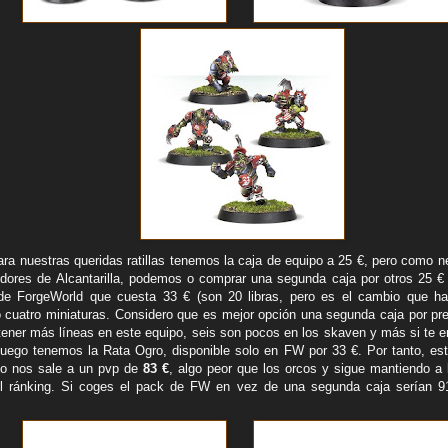
ra nuestras queridas ratillas tenemos la caja de equipo a 25 €, pero como n
edores de Alcantarilla, podemos o comprar una segunda caja por otros 25 € o
de ForgeWorld que cuesta 33 € (son 20 libras, pero es el cambio que h
 cuatro miniaturas. Considero que es mejor opción una segunda caja por pre
tener más líneas en este equipo, seis son pocos en los skaven y más si te e
Luego tenemos la Rata Ogro, disponible solo en FW por 33 €. Por tanto, e
po nos sale a un pvp de
83 €
, algo peor que los orcos y sigue mantiendo a
l ránking. Si coges el pack de FW en vez de una segunda caja serían 91