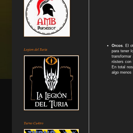
Orcos
. El 
Legion del Turia
para tener 
transformar 
rósters con 
En total no
algo menos i
Turno Cu4tro