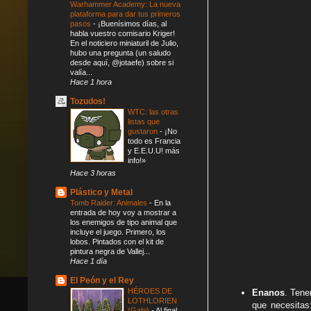
Warhammer Academy: La nueva
plataforma para dar tus primeros
pasos
-
¡Buenísimos días, al
habla vuestro comisario Kriger!
En el noticiero miniaturil de Julio,
hubo una pregunta (un saludo
desde aquí, @jotaefe) sobre si
valía...
Hace 1 hora
Tozudos!
WTC: las otras
listas que
gustaron
-
¡No
todo es Francia
y E.E.U.U! más
info!»
Hace 3 horas
Plástico y Metal
Tomb Raider: Animales
-
En la
entrada de hoy voy a mostrar a
los enemigos de tipo animal que
incluye el juego. Primero, los
lobos. Pintados con el kit de
pintura negra de Vallej...
Hace 1 día
El Peón y el Rey
HÉROES DE
Enanos
. Tene
LOTHLORIEN
que necesitas
(Gabi)
-
Al final