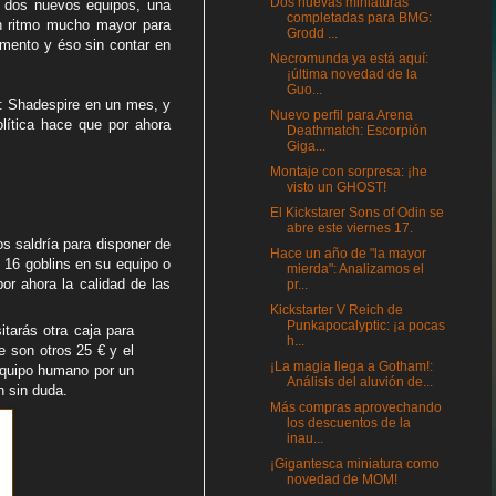
Dos nuevas miniaturas
o dos nuevos equipos, una
completadas para BMG:
n ritmo mucho mayor para
Grodd ...
amento y éso sin contar en
Necromunda ya está aquí:
¡última novedad de la
Guo...
: Shadespire en un mes, y
Nuevo perfil para Arena
lítica hace que por ahora
Deathmatch: Escorpión
Giga...
Montaje con sorpresa: ¡he
visto un GHOST!
El Kickstarer Sons of Odin se
abre este viernes 17.
os saldría para disponer de
Hace un año de "la mayor
 16 goblins en su equipo o
mierda": Analizamos el
or ahora la calidad de las
pr...
Kickstarter V Reich de
Punkapocalyptic: ¡a pocas
tarás otra caja para
h...
e son otros 25 € y el
¡La magia llega a Gotham!:
equipo humano por un
Análisis del aluvión de...
n sin duda.
Más compras aprovechando
los descuentos de la
inau...
¡Gigantesca miniatura como
novedad de MOM!