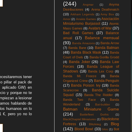
(244)
Anyma
Angmar
(1)
Distribuciones
(4)
Arena Deathmatch
(10)
Arkham Legends
(1)
Army Box
(1)
Asociación
Arnor
(2)
Arrakis Games
(2)
Miniaturismo Burjassot
(11)
Atomic
Avatars of War
(37)
Mass Games
(6)
Bad Roll Games
(37)
Balance
Balance mensual
anual
(17)
(93)
Banda Arrow
Banda Amazons
(1)
Banda Batman
(7)
Banda Bane
(10)
(48)
Banda Black Mask
(12)
Banda
Court of Owls
(3)
Banda Gorilla Grodd
Banda Joker
(26)
Banda Law
(4)
Forces
(18)
Banda League of
Shadows
(18)
Banda Lex Corp
(6)
Banda Mr. Freeze
(8)
Banda
ecesitaremos tener
Banda Penguin
Organized Crime
(7)
 pillar el pack de
(17)
Banda Poison Ivy
(19)
Banda
a aplicado GW) en
Banda Suicide
Scarecrow
(9)
cio y porque no te
Squad
(15)
Banda The Riddler
(8)
mpiezan a lesionar
Banda Two Face
(7)
Banda
stamos hablando de
Wonderland
(3)
Bat-builder
(1)
 los humanos en lo
Batman Miniature Game
 €, pero yo no lo
(214)
Battlefleet Gothic
(1)
Blackstone
BlackChaptel Miniatures
(1)
Blog
Fortress
(13)
Blitzkrieg
(2)
(142)
Blood Bowl
(33)
Bolt
blos
(1)