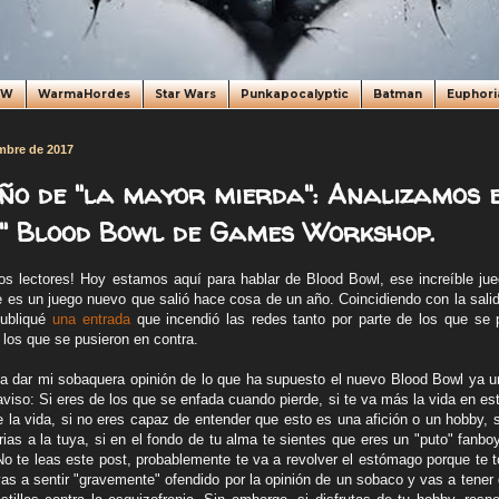
oW
WarmaHordes
Star Wars
Punkapocalyptic
Batman
Euphori
mbre de 2017
ño de "la mayor mierda": Analizamos 
o" Blood Bowl de Games Workshop.
s lectores! Hoy estamos aquí para hablar de Blood Bowl, ese increíble ju
es un juego nuevo que salió hace cosa de un año. Coincidiendo con la salid
ubliqué
una entrada
que incendió las redes tanto por parte de los que se 
los que se pusieron en contra.
a dar mi sobaquera opinión de lo que ha supuesto el nuevo Blood Bowl ya 
viso: Si eres de los que se enfada cuando pierde, si te va más la vida en est
e la vida, si no eres capaz de entender que esto es una afición o un hobby, 
rias a la tuya, si en el fondo de tu alma te sientes que eres un "puto" fanbo
 No te leas este post, probablemente te va a revolver el estómago porque te
vas a sentir "gravemente" ofendido por la opinión de un sobaco y vas a tener q