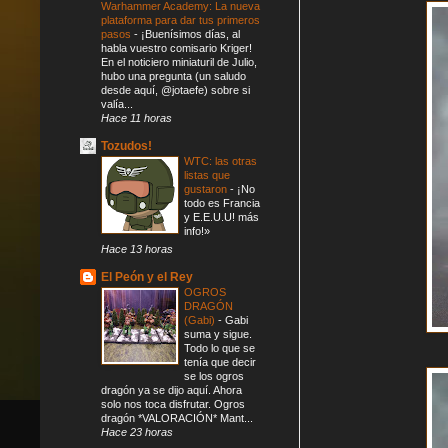
Warhammer Academy: La nueva
plataforma para dar tus primeros
pasos
-
¡Buenísimos días, al
habla vuestro comisario Kriger!
En el noticiero miniaturil de Julio,
hubo una pregunta (un saludo
desde aquí, @jotaefe) sobre si
valía...
Hace 11 horas
Tozudos!
WTC: las otras
listas que
gustaron
-
¡No
todo es Francia
y E.E.U.U! más
info!»
Hace 13 horas
El Peón y el Rey
OGROS
DRAGÓN
(Gabi)
-
Gabi
suma y sigue.
Todo lo que se
tenía que decir
se los ogros
dragón ya se dijo aquí. Ahora
solo nos toca disfrutar. Ogros
dragón *VALORACIÓN* Mant...
Hace 23 horas