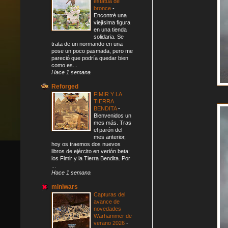
estatua de
bronce
-
Encontré una
viejísima figura
en una tienda
solidaria. Se
trata de un normando en una
pose un poco pasmada, pero me
pareció que podría quedar bien
como es...
Hace 1 semana
Reforged
FIMIR Y LA
TIERRA
BENDITA
-
Bienvenidos un
mes más. Tras
el parón del
mes anterior,
hoy os traemos dos nuevos
libros de ejército en verión beta:
los Fimir y la Tierra Bendita. Por
...
Hace 1 semana
miniwars
Capturas del
avance de
novedades
Warhammer de
verano 2026
-