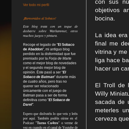
con sus nú
Ver todo mi perfil
objetivos 
bocina.
¡Bienvenidos al Sobaco!
Este blog trata
con un toque de
desbarre
sobre Warhammer, otros
La idea era
muchos juegos y pintura.
final me de
Recoge el legado de "
El Sobaco
de Abaddon
", mi antiguo blog
vitrina y me
perdido en la disformidad
que fue
premiado por la
Forja de Marte
liga hace ba
como el mejor blog de novedades
hacer un cam
y el segundo mejor blog de
opinión. Éste pasó a ser "
El
Sobaco de Batman
" durante más
de cuatro años, pero tras no
El Troll de
querer ser relacionado
únicamente con el juego de
Willy Miniat
Batman pasa a ser de forma
definitiva como
"
El Sobaco de
sacada de u
Darel
".
meterles u
Espero que disfrutéis lo que
veis
y
leéis
cerveza que 
por aquí. También podéis oírme en el
Podcast "
Turno Cu4tro
" o verme de
vez en cuando en el canal de Youtube de