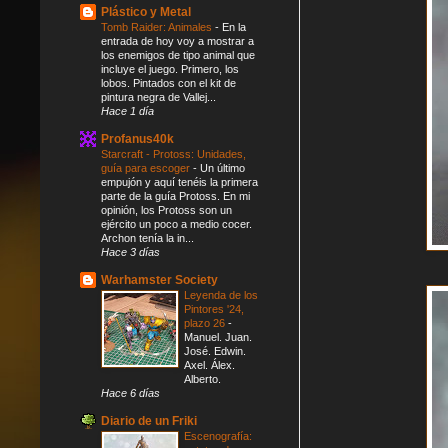
Plástico y Metal
Tomb Raider: Animales
-
En la
entrada de hoy voy a mostrar a
los enemigos de tipo animal que
incluye el juego. Primero, los
lobos. Pintados con el kit de
pintura negra de Vallej...
Hace 1 día
Profanus40k
Starcraft - Protoss: Unidades,
guía para escoger
-
Un último
empujón y aquí tenéis la primera
parte de la guía Protoss. En mi
opinión, los Protoss son un
ejército un poco a medio cocer.
Archon tenía la in...
Hace 3 días
Warhamster Society
Leyenda de los
Pintores '24,
plazo 26
-
Manuel. Juan.
José. Edwin.
Axel. Álex.
Alberto.
Hace 6 días
Diario de un Friki
Escenografía: