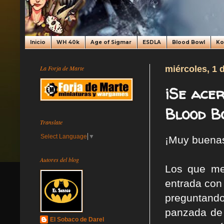
Inicio
WH 40k
Age of Sigmar
ESDLA
Blood Bowl
K
La Forja de Marte
miércoles, 1 
¡Se acer
Blood B
Translate
Select Language
▼
¡Muy buena
Autores del blog
Los que me
entrada con
preguntando
panzada de 
El Sobaco de Darel