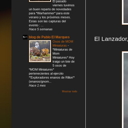
El pasado
viernes tuvimos
un buen reparto de novedades
para *Warhammer* para este
verano y los próximos meses.
Estas son las capturas del
evento : ...
Hace 5 semanas
blog de Pablo El Marques
El Lanzador
Osos de MOM
Miniaturas
-
*Miniaturas de
Mom
Miniatures* Hoy
traigo un lote de
5 osos de
*MOM Miniatures*
pertenecientes al ejercito
*'Exploradores enanos de Rillon'*
(enanos/gnom...
Hace 1 mes
Mostrar todo