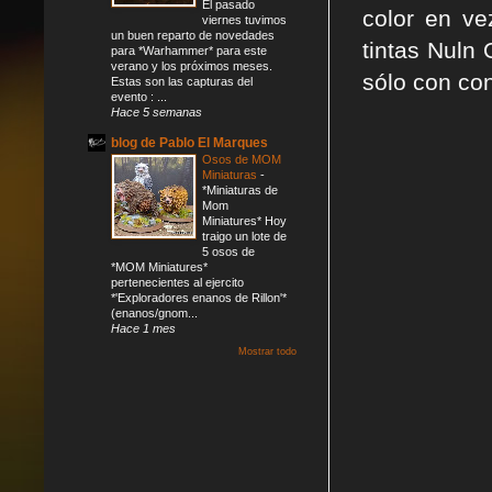
El pasado
color en ve
viernes tuvimos
un buen reparto de novedades
tintas Nuln 
para *Warhammer* para este
verano y los próximos meses.
sólo con con
Estas son las capturas del
evento : ...
Hace 5 semanas
blog de Pablo El Marques
Osos de MOM
Miniaturas
-
*Miniaturas de
Mom
Miniatures* Hoy
traigo un lote de
5 osos de
*MOM Miniatures*
pertenecientes al ejercito
*'Exploradores enanos de Rillon'*
(enanos/gnom...
Hace 1 mes
Mostrar todo