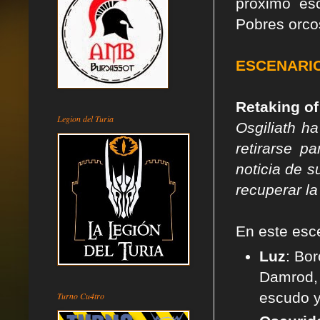
próximo esc
Pobres orcos
ESCENARI
Retaking of
Legion del Turia
Osgiliath h
retirarse p
noticia de s
recuperar l
En este esce
Luz
: Bor
Damrod, 
escudo y
Turno Cu4tro