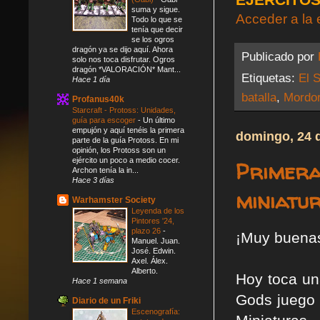
suma y sigue.
Acceder a la 
Todo lo que se
tenía que decir
se los ogros
dragón ya se dijo aquí. Ahora
Publicado por
solo nos toca disfrutar. Ogros
dragón *VALORACIÓN* Mant...
Etiquetas:
El S
Hace 1 día
batalla
,
Mordo
Profanus40k
Starcraft - Protoss: Unidades,
guía para escoger
-
Un último
empujón y aquí tenéis la primera
domingo, 24 
parte de la guía Protoss. En mi
opinión, los Protoss son un
ejército un poco a medio cocer.
Primera
Archon tenía la in...
Hace 3 días
miniatu
Warhamster Society
Leyenda de los
Pintores '24,
plazo 26
-
¡Muy buena
Manuel. Juan.
José. Edwin.
Axel. Álex.
Alberto.
Hoy toca un
Hace 1 semana
Gods juego 
Diario de un Friki
Escenografía: