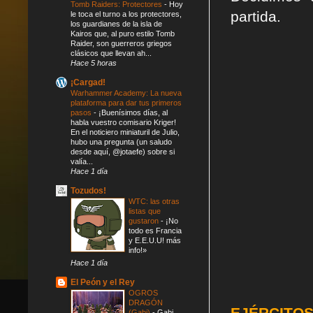
Tomb Raiders: Protectores
-
Hoy
partida.
le toca el turno a los protectores,
los guardianes de la isla de
Kairos que, al puro estilo Tomb
Raider, son guerreros griegos
clásicos que llevan ah...
Hace 5 horas
¡Cargad!
Warhammer Academy: La nueva
plataforma para dar tus primeros
pasos
-
¡Buenísimos días, al
habla vuestro comisario Kriger!
En el noticiero miniaturil de Julio,
hubo una pregunta (un saludo
desde aquí, @jotaefe) sobre si
valía...
Hace 1 día
Tozudos!
WTC: las otras
listas que
gustaron
-
¡No
todo es Francia
y E.E.U.U! más
info!»
Hace 1 día
El Peón y el Rey
OGROS
DRAGÓN
EJÉRCITO
(Gabi)
-
Gabi