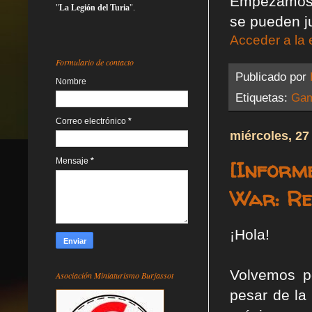
Empezamos p
"
La Legión del Turia
".
se pueden j
Acceder a la 
Formulario de contacto
Publicado por
Nombre
Etiquetas:
Gam
Correo electrónico
*
miércoles, 27
[Inform
Mensaje
*
War: Ret
¡Hola!
Volvemos p
Asociación Miniaturismo Burjassot
pesar de la 