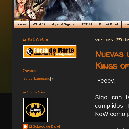
Inicio
WH 40k
Age of Sigmar
ESDLA
Blood Bowl
K
La Forja de Marte
viernes, 29 d
Nuevas 
Kings o
Translate
Select Language
▼
¡Yeeev!
Autores del blog
Sigo con l
cumplidos.
KoW como p
El Sobaco de Darel