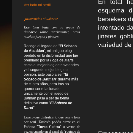
En total h
Ver todo mi perfil
esquema de
bersékers d
¡Bienvenidos al Sobaco!
intentado d
Este blog trata
con un toque de
desbarre
sobre Warhammer, otros
jinetes gob
muchos juegos y pintura.
variedad de
Recoge el legado de "
El Sobaco
de Abaddon
", mi antiguo blog
perdido en la disformidad
que fue
premiado por la
Forja de Marte
como el mejor blog de novedades
y el segundo mejor blog de
opinión. Éste pasó a ser "
El
Sobaco de Batman
" durante más
de cuatro años, pero tras no
querer ser relacionado
únicamente con el juego de
Batman pasa a ser de forma
definitiva como
"
El Sobaco de
Darel
".
Espero que disfrutéis lo que
veis
y
leéis
por aquí. También podéis oírme en el
Podcast "
Turno Cu4tro
" o verme de
vez en cuando en el canal de Youtube de