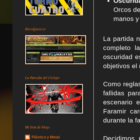
Oscurid
Orcos de
manos y 
HeroQuest.es
La partida n
completo l
oscuridad e
objetivos el
La Patrulla del Cíclope
Como reglas
fallidas pa
escenario e
Faramir ca
durante la 
Mi lista de blogs
Decidimos 
Plástico y Metal