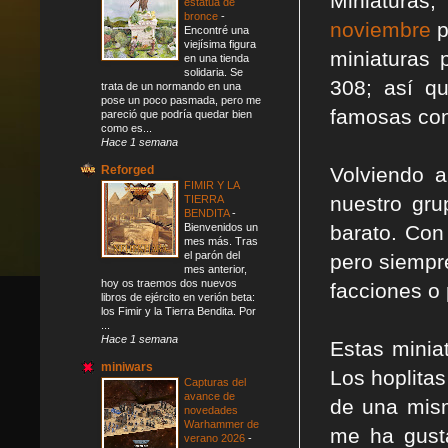
Miniatura
estatua de
bronce
-
noviembre
p
Encontré una
viejísima figura
miniaturas 
en una tienda
solidaria. Se
308; así q
trata de un normando en una
pose un poco pasmada, pero me
famosas cont
pareció que podría quedar bien
como es...
Hace 1 semana
Reforged
Volviendo 
FIMIR Y LA
nuestro gru
TIERRA
BENDITA
-
Bienvenidos un
barato. Con
mes más. Tras
el parón del
pero siempr
mes anterior,
hoy os traemos dos nuevos
facciones o 
libros de ejército en verión beta:
los Fimir y la Tierra Bendita. Por
...
Hace 1 semana
Estas minia
miniwars
Los hoplitas
Capturas del
avance de
de una mism
novedades
Warhammer de
me ha gusta
verano 2026
-