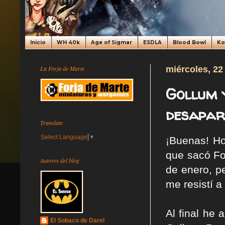
Inicio
WH 40k
Age of Sigmar
ESDLA
Blood Bowl
K
La Forja de Marte
miércoles, 22
Gollum 
desapari
Translate
Select Language
▼
¡Buenas! Ho
que sacó Fo
Autores del blog
de enero, p
me resistí a
Al final he 
El Sobaco de Darel