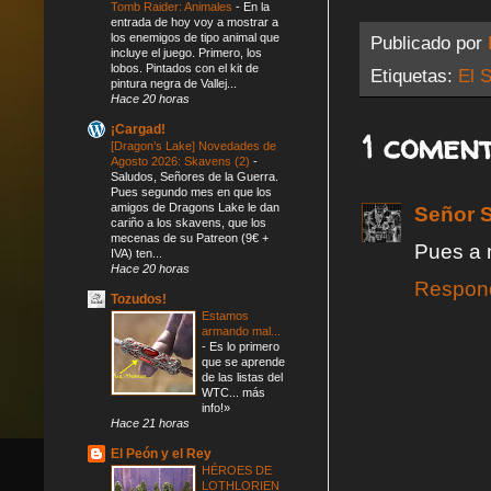
Tomb Raider: Animales
-
En la
entrada de hoy voy a mostrar a
los enemigos de tipo animal que
Publicado por
incluye el juego. Primero, los
lobos. Pintados con el kit de
Etiquetas:
El S
pintura negra de Vallej...
Hace 20 horas
¡Cargad!
1 coment
[Dragon’s Lake] Novedades de
Agosto 2026: Skavens (2)
-
Saludos, Señores de la Guerra.
Pues segundo mes en que los
amigos de Dragons Lake le dan
Señor S
cariño a los skavens, que los
mecenas de su Patreon (9€ +
Pues a 
IVA) ten...
Hace 20 horas
Respon
Tozudos!
Estamos
armando mal...
-
Es lo primero
que se aprende
de las listas del
WTC... más
info!»
Hace 21 horas
El Peón y el Rey
HÉROES DE
LOTHLORIEN