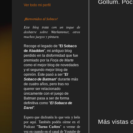
Gollum. Poco
Ver todo mi perfil
¡Bienvenidos al Sobaco!
Este blog trata
con un toque de
desbarre
sobre Warhammer, otros
muchos juegos y pintura.
Recoge el legado de "
El Sobaco
de Abaddon
", mi antiguo blog
perdido en la disformidad
que fue
premiado por la
Forja de Marte
como el mejor blog de novedades
y el segundo mejor blog de
opinión. Éste pasó a ser "
El
Sobaco de Batman
" durante más
de cuatro años, pero tras no
querer ser relacionado
únicamente con el juego de
Batman pasa a ser de forma
definitiva como
"
El Sobaco de
Darel
".
Espero que disfrutéis lo que
veis
y
leéis
Más vistas d
por aquí. También podéis oírme en el
Podcast "
Turno Cu4tro
" o verme de
vez en cuando en el canal de Youtube de