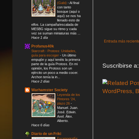
(Gabi)
-
Al final
con tanto
bosque (aquí o
aquí) se nos ha
llenado esto de
elfos. La campaña/escalada de
MESBG sigue su ritmo y cada
vez se suman miniaturas más ...
Hace 1 día
Entrada más recient
Profanus40k
Starcraft - Protoss: Unidades,
guía para escoger
-
Un último
empujón y aquí tenéis la primera
parte de la guía Protoss. En mi
Suscribirse a
opinión, los Protoss son un
ejército un poco a medio cocer.
Archon tenía la in...
Hace 2 días
Warhamster Society
Leyenda de los
Pintores '24,
plazo 26
-
Manuel. Juan.
José. Edwin.
Axel. Álex.
Alberto.
Hace 6 días
Diario de un Friki
Escenografía: