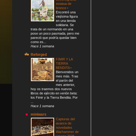
estatua de
bronce
-
Encontré una
viejísima figura
en una tienda
solidaria. Se
trata de un normando en una
pose un poco pasmada, pero me
pareció que podría quedar bien
como es...
Hace 1 semana
Reforged
FIMIR Y LA
TIERRA
BENDITA
-
Bienvenidos un
mes más. Tras
el parón del
mes anterior,
hoy os traemos dos nuevos
libros de ejército en verión beta:
los Fimir y la Tierra Bendita. Por
...
Hace 1 semana
miniwars
Capturas del
avance de
novedades
Warhammer de
verano 2026
-