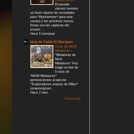
El pasado
viernes tuvimos
un buen reparto de novedades
para *Warhammer* para este
verano y los próximos meses.
Estas son las capturas del
evento : ...
Hace 5 semanas
blog de Pablo El Marques
Osos de MOM
Miniaturas
-
*Miniaturas de
Mom
Miniatures* Hoy
traigo un lote de
5 osos de
*MOM Miniatures*
pertenecientes al ejercito
*'Exploradores enanos de Rillon'*
(enanos/gnom...
Hace 1 mes
Mostrar todo