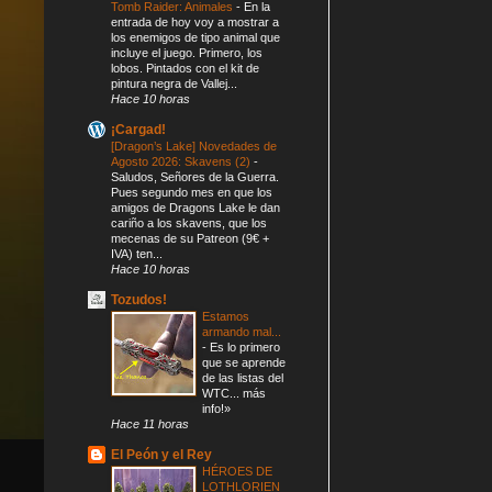
Tomb Raider: Animales
-
En la
entrada de hoy voy a mostrar a
los enemigos de tipo animal que
incluye el juego. Primero, los
lobos. Pintados con el kit de
pintura negra de Vallej...
Hace 10 horas
¡Cargad!
[Dragon’s Lake] Novedades de
Agosto 2026: Skavens (2)
-
Saludos, Señores de la Guerra.
Pues segundo mes en que los
amigos de Dragons Lake le dan
cariño a los skavens, que los
mecenas de su Patreon (9€ +
IVA) ten...
Hace 10 horas
Tozudos!
Estamos
armando mal...
-
Es lo primero
que se aprende
de las listas del
WTC... más
info!»
Hace 11 horas
El Peón y el Rey
HÉROES DE
LOTHLORIEN