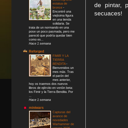
estatua de
de pintar, 
bronce
-
Encontré una
secuaces!
viejísima figura
en una tienda
solidaria. Se
trata de un normando en una
pose un poco pasmada, pero me
pareció que podría quedar bien
como es...
Hace 1 semana
Reforged
FIMIR Y LA
TIERRA
BENDITA
-
Bienvenidos un
mes más. Tras
el parón del
mes anterior,
hoy os traemos dos nuevos
libros de ejército en verión beta:
los Fimir y la Tierra Bendita. Por
...
Hace 1 semana
miniwars
Capturas del
avance de
novedades
Warhammer de
verano 2026
-