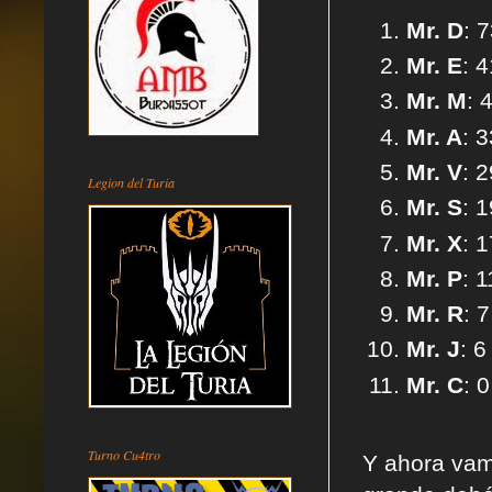
Mr. D
: 
Mr. E
: 
Mr. M
: 
Mr. A
: 
Mr. V
: 
Legion del Turia
Mr. S
: 
Mr. X
: 
Mr. P
: 1
Mr. R
: 
Mr. J
: 6
Mr. C
: 
Turno Cu4tro
Y ahora vamo