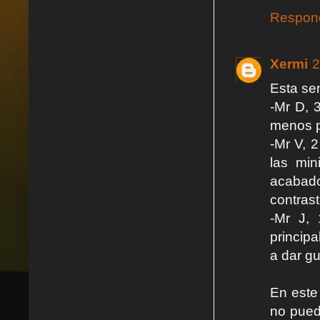
Respon
Xermi
2
Esta se
-Mr D, 3
menos p
-Mr V, 
las min
acabado
contrast
-Mr J,
principa
a dar g
En este
no pued