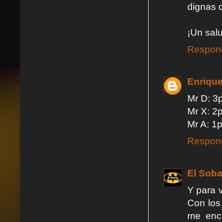
dignas d
¡Un sal
Respon
Enriqu
Mr D: 3
Mr X: 2p
Mr A: 1p
Respon
El Soba
Y para v
Con los
me enca