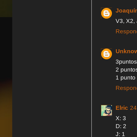
Joaquí
V3, X2,
Respon
Unkno
3puntos
2 punto
1 punto
Respon
Elric
24
X: 3
D: 2
J: 1