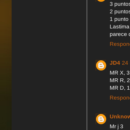
3 punto
2 punto
1 punto
Lastima
parece 
Respon
JD4
24 
MR X, 3
MR R, 2
MR D, 1
Respon
Unkno
Mr j 3