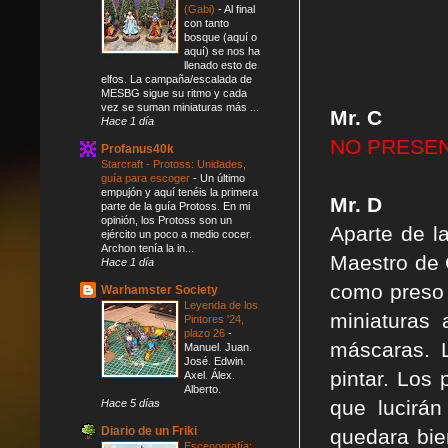
(Gabi)
-
Al final
con tanto
bosque (aquí o
aquí) se nos ha
llenado esto de
elfos. La campaña/escalada de
MESBG sigue su ritmo y cada
vez se suman miniaturas más ...
Mr. C
Hace 1 día
NO PRESEN
Profanus40k
Starcraft - Protoss: Unidades,
guía para escoger
-
Un último
empujón y aquí tenéis la primera
Mr. D
parte de la guía Protoss. En mi
opinión, los Protoss son un
Aparte de la
ejército un poco a medio cocer.
Archon tenía la in...
Maestro de 
Hace 1 día
como preso 
Warhamster Society
Leyenda de los
miniaturas 
Pintores '24,
plazo 26
-
máscaras. 
Manuel. Juan.
José. Edwin.
pintar. Los
Axel. Álex.
Alberto.
que lucirá
Hace 5 días
Diario de un Friki
quedara bie
Escenografía: