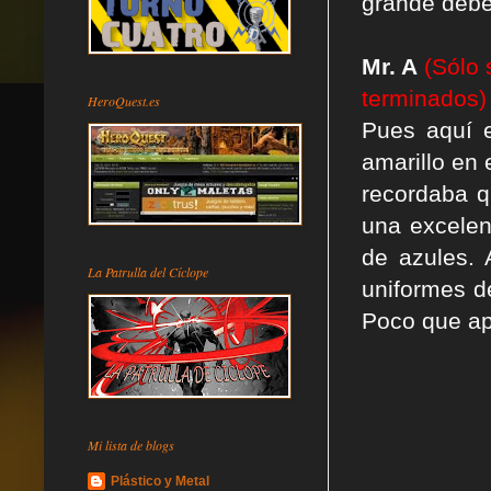
grande debéi
Mr. A
(Sólo 
terminados)
HeroQuest.es
Pues aquí 
amarillo en 
recordaba q
una excelen
de azules. 
La Patrulla del Cíclope
uniformes de
Poco que apo
Mi lista de blogs
Plástico y Metal