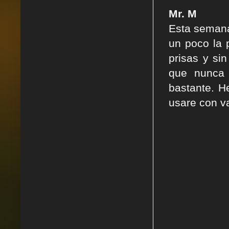
Mr. M
Esta semana
un poco la 
prisas y si
que nunca 
bastante. H
usare con v