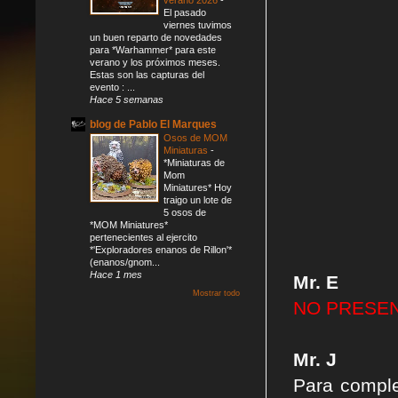
El pasado
viernes tuvimos
un buen reparto de novedades
para *Warhammer* para este
verano y los próximos meses.
Estas son las capturas del
evento : ...
Hace 5 semanas
blog de Pablo El Marques
Osos de MOM
Miniaturas
-
*Miniaturas de
Mom
Miniatures* Hoy
traigo un lote de
5 osos de
*MOM Miniatures*
pertenecientes al ejercito
*'Exploradores enanos de Rillon'*
(enanos/gnom...
Hace 1 mes
Mr. E
Mostrar todo
NO PRESEN
Mr. J
Para comple