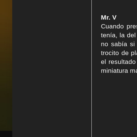
Mr. V
Cuando pres
tenía, la d
no sabía si
trocito de p
el resultad
miniatura m