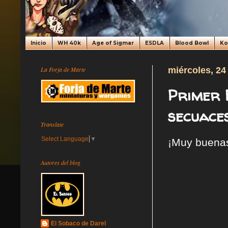
Inicio
WH 40k
Age of Sigmar
ESDLA
Blood Bowl
K
La Forja de Marte
miércoles, 24
Primer 
secuace
Translate
Select Language
▼
¡Muy buena
Autores del blog
El Sobaco de Darel