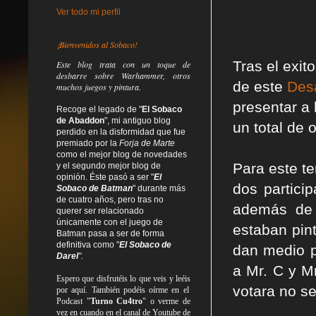
Ver todo mi perfil
¡Bienvenidos al Sobaco!
Tras el exit
Este blog trata
con un toque de
desbarre
sobre Warhammer, otros
de este
Des
muchos juegos y pintura.
presentar a
Recoge el legado de "
El Sobaco
de Abaddon
", mi antiguo blog
un total de 
perdido en la disformidad
que fue
premiado por la
Forja de Marte
como el mejor blog de novedades
Para este te
y el segundo mejor blog de
opinión. Éste pasó a ser "
El
dos partici
Sobaco de Batman
" durante más
de cuatro años, pero tras no
además de 
querer ser relacionado
únicamente con el juego de
estaban pin
Batman pasa a ser de forma
definitiva como
"
El Sobaco de
dan medio p
Darel
".
a Mr. C y M
Espero que disfrutéis lo que
veis
y
leéis
votara no se
por aquí. También podéis oírme en el
Podcast "
Turno Cu4tro
" o verme de
vez en cuando en el canal de Youtube de