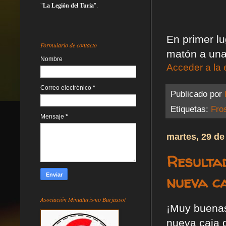
"
La Legión del Turia
".
En primer l
Formulario de contacto
matón a una
Nombre
Acceder a la 
Correo electrónico
*
Publicado por
Etiquetas:
Fro
Mensaje
*
martes, 29 d
Resultad
nueva ca
Asociación Miniaturismo Burjassot
¡Muy buena
nueva caja 