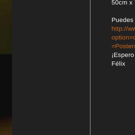
50cm x 
Puedes e
http://
option=
=Poster
¡Espero
Félix