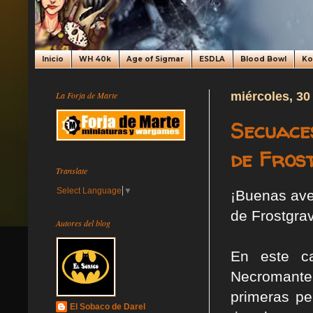
Inicio
WH 40k
Age of Sigmar
ESDLA
Blood Bowl
K
La Forja de Marte
miércoles, 30
Secuace
de Fros
Translate
Select Language
▼
¡Buenas aven
de Frostgra
Autores del blog
En este c
Necromante
primeras pe
El Sobaco de Darel