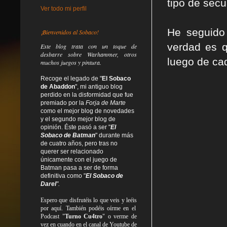
tipo de sec
Ver todo mi perfil
He seguido
¡Bienvenidos al Sobaco!
verdad es q
Este blog trata
con un toque de
desbarre
sobre Warhammer, otros
luego de ca
muchos juegos y pintura.
Recoge el legado de "
El Sobaco
de Abaddon
", mi antiguo blog
perdido en la disformidad
que fue
premiado por la
Forja de Marte
como el mejor blog de novedades
y el segundo mejor blog de
opinión. Éste pasó a ser "
El
Sobaco de Batman
" durante más
de cuatro años, pero tras no
querer ser relacionado
únicamente con el juego de
Batman pasa a ser de forma
definitiva como
"
El Sobaco de
Darel
".
Espero que disfrutéis lo que
veis
y
leéis
por aquí. También podéis oírme en el
Podcast "
Turno Cu4tro
" o verme de
vez en cuando en el canal de Youtube de