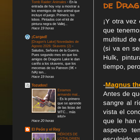
de Drag
Tomb Raider: Animales
-
En la
entrada de hoy voy a mostrar a
los enemigos de tipo animal que
incluye el juego. Primero, los
lobos. Pintados con el kit de
¡Y otra vez
pintura negra de Vallej...
Hace 19 horas
que tenemo
¡Cargad!
multitud de 
[Dragon’s Lake] Novedades de
Agosto 2026: Skavens (2)
-
(si va en se
Saludos, Señores de la Guerra.
Pues segundo mes en que los
Hulk, pint
amigos de Dragons Lake le dan
cariño a los skavens, que los
tiempo, pero
mecenas de su Patreon (9€ +
IVA) ten...
Hace 19 horas
-
Magnus th
Tozudos!
Estamos
Antes de que
armando mal...
-
Es lo primero
sangre al r
que se aprende
de las listas del
vista el co
WTC... más
info!»
que le han 
Hace 20 horas
aspecto te
El Peón y el Rey
HÉROES DE
esculpido e
LOTHLORIEN