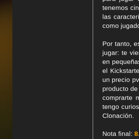
tenemos cin
las caracter
como jugado
Por tanto, 
jugar: te v
en pequeñas
el Kickstart
un precio p
producto de
comprarte m
tengo curios
Clonación.
Nota final:
8