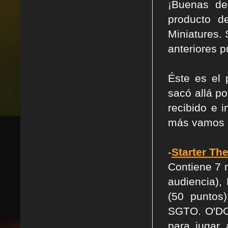
¡Buenas de
producto d
Miniatures. 
anteriores p
Éste es el 
sacó allá p
recibido e 
más vamos a
-
Starter Th
Contiene 7 
audiencia)
(50 puntos
SGTO. O'DON
para jugar