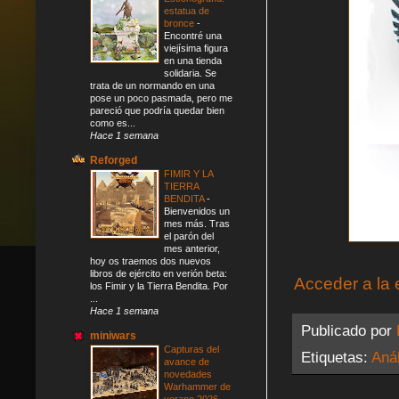
estatua de
bronce
-
Encontré una
viejísima figura
en una tienda
solidaria. Se
trata de un normando en una
pose un poco pasmada, pero me
pareció que podría quedar bien
como es...
Hace 1 semana
Reforged
FIMIR Y LA
TIERRA
BENDITA
-
Bienvenidos un
mes más. Tras
el parón del
mes anterior,
hoy os traemos dos nuevos
libros de ejército en verión beta:
Acceder a la 
los Fimir y la Tierra Bendita. Por
...
Hace 1 semana
Publicado por
miniwars
Capturas del
Etiquetas:
Anál
avance de
novedades
Warhammer de
verano 2026
-