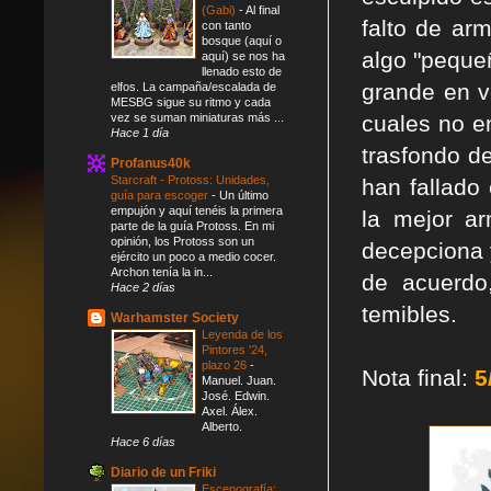
(Gabi)
-
Al final
falto de ar
con tanto
bosque (aquí o
algo "peque
aquí) se nos ha
llenado esto de
grande en v
elfos. La campaña/escalada de
MESBG sigue su ritmo y cada
vez se suman miniaturas más ...
cuales no e
Hace 1 día
trasfondo de
Profanus40k
Starcraft - Protoss: Unidades,
han fallado
guía para escoger
-
Un último
empujón y aquí tenéis la primera
la mejor a
parte de la guía Protoss. En mi
opinión, los Protoss son un
decepciona 
ejército un poco a medio cocer.
Archon tenía la in...
de acuerdo
Hace 2 días
temibles.
Warhamster Society
Leyenda de los
Pintores '24,
plazo 26
-
Nota final:
5
Manuel. Juan.
José. Edwin.
Axel. Álex.
Alberto.
Hace 6 días
Diario de un Friki
Escenografía: