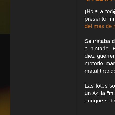
¡Hola a tod
presento mi
del mes de 
Se trataba 
a pintarlo.
diez guerre
meterle ma
metal tirand
Las fotos s
un A4 la "mi
aunque sobr