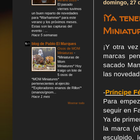
domingo, 27 
El pasado
viernes tuvimos
un buen reparto de novedades
¡Ya ten
para *Warhammer* para este
verano y los próximos meses.
Miniatu
Estas son las capturas del
evento : ...
Hace 5 semanas
blog de Pablo El Marques
¡Y otra ve
Osos de MOM
Miniaturas
-
marcas pen
*Miniaturas de
Mom
sacado Man
Miniatures* Hoy
traigo un lote de
las novedad
5 osos de
*MOM Miniatures*
pertenecientes al ejercito
*'Exploradores enanos de Rillon'*
-
Príncipe F
(enanos/gnom...
Hace 1 mes
Para empez
Mostrar todo
seguir en F
Ya de prime
la marca (e
esculpido, 