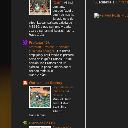
Suscribirse a:
Entrad
(Gabi)
-
Al final
con tanto
bosque (aquí o
aquí) se nos ha
llenado esto de
elfos. La campaña/escalada de
MESBG sigue su ritmo y cada
vez se suman miniaturas más ...
Hace 1 día
Profanus40k
Starcraft - Protoss: Unidades,
guía para escoger
-
Un último
empujón y aquí tenéis la primera
parte de la guía Protoss. En mi
opinión, los Protoss son un
ejército un poco a medio cocer.
Archon tenía la in...
Hace 2 días
Warhamster Society
Leyenda de los
Pintores '24,
plazo 26
-
Manuel. Juan.
José. Edwin.
Axel. Álex.
Alberto.
Hace 6 días
Diario de un Friki
Escenografía: