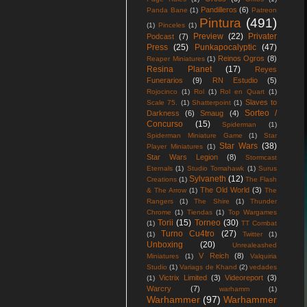
Pandilleros
(6)
Panda Bane
(1)
Patreon
Pintura
(491)
(1)
Pinceles
(1)
Preview
(22)
Privater
Podcast
(7)
Press
(25)
Punkapocalyptic
(47)
Reinos Ogros
(8)
Reaper Miniatures
(1)
Resina Planet
(17)
Reyes
Funerarios
(9)
RN Estudio
(5)
Rojocinco
(1)
Rol
(1)
Rol en Quart
(1)
Slaves to
Scale 75.
(1)
Shatterpoint
(1)
Sorteo /
Darkness
(6)
Smaug
(4)
Concurso
(15)
Spiderman
(1)
Spiderman Miniature Game
(1)
Star
Star Wars
(38)
Player Miniatures
(1)
Star Wars Legion
(8)
Stormcast
Eternals
(1)
Studio Tomahawk
(1)
Surus
Sylvaneth
(12)
Creations
(1)
The Flash
The Old World
(3)
& The Arrow
(1)
The
Rangers
(1)
The Shire
(1)
Thunder
Chrome
(1)
Tiendas
(1)
Top Wargames
Torii
(15)
Torneo
(30)
(1)
TT Combat
Turno Cu4tro
(27)
(1)
Twitter
(1)
Unboxing
(20)
Unrealeashed
V Reich
(8)
Miniatures
(1)
Valquiria
Studio
(1)
Variags de Khand
(2)
vedades
Victrix Limited
(3)
Videoreport
(3)
(1)
Warcry
(7)
warhamm
(1)
Warhammer
(97)
Warhammer