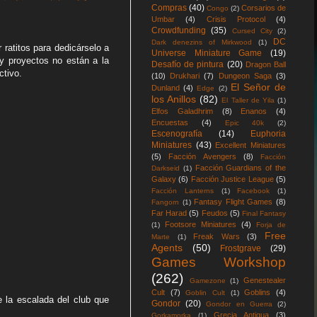
Compras
(40)
Corsarios de
Congo
(2)
Umbar
(4)
Crisis Protocol
(4)
Crowdfunding
(35)
Cursed City
(2)
DC
Dark denezins of Mirkwood
(1)
 ratitos para dedicárselo a
Universe Miniature Game
(19)
 y proyectos no están a la
Desafío de pintura
(20)
Dragon Ball
ctivo.
(10)
Drukhari
(7)
Dungeon Saga
(3)
El Señor de
Dunland
(4)
Edge
(2)
los Anillos
(82)
El Taller de Yila
(1)
Elfos Galadhrim
(8)
Enanos
(4)
Encuestas
(4)
Epic 40k
(2)
Escenografía
(14)
Euphoria
Miniatures
(43)
Excellent Miniatures
(5)
Facción Avengers
(8)
Facción
Facción Guardians of the
Darkseid
(1)
Galaxy
(6)
Facción Justice League
(5)
Facción Lanterns
(1)
Facebook
(1)
Fantasy Flight Games
(8)
Fangorn
(1)
Far Harad
(5)
Feudos
(5)
Final Fantasy
Footsore Miniatures
(4)
(1)
Forja de
Free
Freak Wars
(3)
Marte
(1)
Agents
(50)
Frostgrave
(29)
Games Workshop
(262)
Genestealer
Gamezone
(1)
Cult
(7)
Goblins
(4)
Goblin Cult
(1)
 la escalada del club que
Gondor
(20)
Gondor en Guerra
(2)
Grecia Antigua
(3)
Gorkamorka
(1)