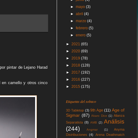
►
mayo
(3)
►
abril
(4)
►
marzo
(4)
►
febrero
(5)
►
enero
(5)
►
2021
(65)
►
2020
(69)
►
2019
(78)
►
2018
(128)
 por pintar de Lejano Harad
►
2017
(192)
►
2016
(227)
 en camello y otros cinco
►
2015
(175)
Etiquetas del sobaco
Age of
9th Age
(11)
3D Tabletop
(3)
Sigmar
(87)
Alianza
Akaro Dice
(1)
Análisis
Separatista
(8)
AMB
(2)
(244)
Anyma
Angmar
(1)
Distribuciones
(4)
Arena Deathmatch