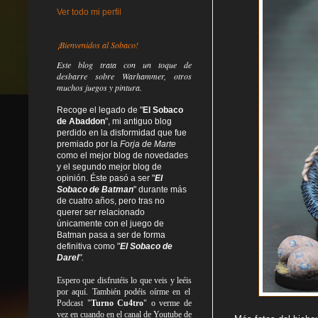
Ver todo mi perfil
¡Bienvenidos al Sobaco!
Este blog trata
con un toque de
desbarre
sobre Warhammer, otros
muchos juegos y pintura.
Recoge el legado de "
El Sobaco
de Abaddon
", mi antiguo blog
perdido en la disformidad
que fue
premiado por la
Forja de Marte
como el mejor blog de novedades
y el segundo mejor blog de
opinión. Éste pasó a ser "
El
Sobaco de Batman
" durante más
de cuatro años, pero tras no
querer ser relacionado
únicamente con el juego de
Batman pasa a ser de forma
definitiva como
"
El Sobaco de
Darel
".
Espero que disfrutéis lo que
veis
y
leéis
por aquí. También podéis oírme en el
Podcast "
Turno Cu4tro
" o verme de
vez en cuando en el canal de Youtube de