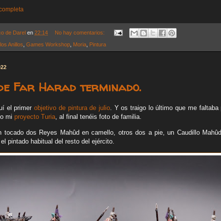
 completa
co de Darel
en
22:14
No hay comentarios:
los Anillos
,
Games Workshop
,
Moria
,
Pintura
022
de Far Harad terminado.
uí el primer
objetivo de pintura de julio
. Y os traigo lo último que me faltaba
do mi
proyecto Turia
, al final tenéis foto de familia.
n tocado dos Reyes Mahûd en camello, otros dos a pie, un Caudillo Mahûd
l pintado habitual del resto del ejército.