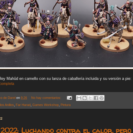
y Mahûd en camello con su lanza de caballería incluida y su versión a pie:
 completa
co de Darel
en
9:26
No hay comentarios:
los Anillos
,
Far Harad
,
Games Workshop
,
Pintura
22
2022: Luchando contra el calor, pero 