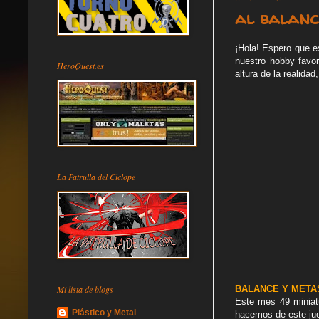
al balanc
¡Hola! Espero que e
nuestro hobby favor
HeroQuest.es
altura de la realida
La Patrulla del Cíclope
Mi lista de blogs
BALANCE Y METAS
Este mes 49 miniatu
Plástico y Metal
hacemos de este ju