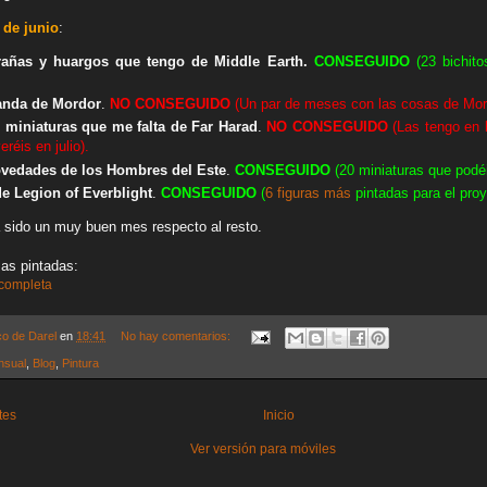
 de junio
:
arañas y huargos que tengo de Middle Earth.
CONSEGUIDO
(23 bichito
tanda de Mordor
.
NO
CONSEGUIDO
(Un par de meses con las cosas de Mord
0 miniaturas que me falta de Far Harad
.
NO
CONSEGUIDO
(Las tengo en l
réis en julio).
ovedades de los Hombres del Este
.
CONSEGUIDO
(20 miniaturas que podé
de Legion of Everblight
.
CONSEGUIDO
(
6 figuras más
pintadas para el proy
 sido un muy buen mes respecto al resto.
as pintadas:
 completa
co de Darel
en
18:41
No hay comentarios:
nsual
,
Blog
,
Pintura
tes
Inicio
Ver versión para móviles