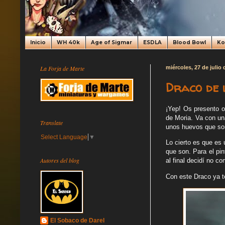
Inicio
WH 40k
Age of Sigmar
ESDLA
Blood Bowl
K
La Forja de Marte
miércoles, 27 de julio
Draco de 
¡Yep! Os presento 
de Moria. Va con un
Translate
unos huevos que son
Select Language
▼
Lo cierto es que es
que son. Para el pin
Autores del blog
al final decidí no co
Con este Draco ya te
El Sobaco de Darel