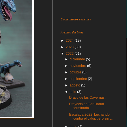
Comentarios recientes
Archivo del blog
►
2024
(19)
►
2023
(39)
▼
2022
(51)
►
diciembre
(5)
►
noviembre
(6)
►
octubre
(5)
►
septiembre
(2)
►
agosto
(5)
▼
julio
(3)
Draco de las Cavernas.
Proyecto de Far Harad
terminado.
Escalada 2022: Luchando
contra el calor, pero sin ...
►
junio
(4)