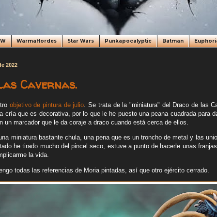
oW
WarmaHordes
Star Wars
Punkapocalyptic
Batman
Euphori
 de 2022
las Cavernas.
otro
objetivo de pintura de julio
. Se trata de la "miniatura" del Draco de las Ca
a cría que es decorativa, por lo que le he puesto una peana cuadrada para d
 un marcador que le da coraje a draco cuando está cerca de ellos.
 una miniatura bastante chula, una pena que es un troncho de metal y las uni
tado he tirado mucho del pincel seco, estuve a punto de hacerle unas franjas
mplicarme la vida.
ngo todas las referencias de Moria pintadas, así que otro ejército cerrado.