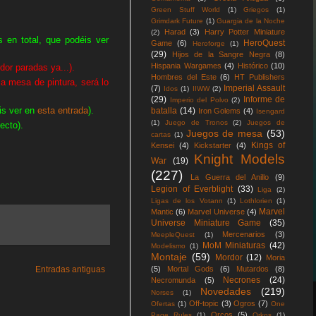
Green Stuff World
(1)
Griegos
(1)
Grimdark Future
(1)
Guargia de la Noche
Harad
(3)
Harry Potter Miniature
(2)
s en total, que podéis ver
HeroQuest
Game
(6)
Heroforge
(1)
(29)
Hijos de la Sangre Negra
(8)
Hispania Wargames
(4)
Histórico
(10)
or paradas ya...).
Hombres del Este
(6)
HT Publishers
a mesa de pintura, será lo
Imperial Assault
(7)
Idos
(1)
IIWW
(2)
(29)
Informe de
Imperio del Polvo
(2)
is ver en
esta entrada
).
batalla
(14)
Iron Golems
(4)
Isengard
(1)
Juego de Tronos
(2)
Juegos de
ecto).
Juegos de mesa
(53)
cartas
(1)
Kings of
Kensei
(4)
Kickstarter
(4)
Knight Models
War
(19)
(227)
La Guerra del Anillo
(9)
Legion of Everblight
(33)
Liga
(2)
Ligas de los Votann
(1)
Lothlorien
(1)
Marvel
Mantic
(6)
Marvel Universe
(4)
Universe Miniature Game
(35)
Mercenarios
(3)
MeepleQuest
(1)
MoM Miniaturas
(42)
Modelismo
(1)
Montaje
(59)
Mordor
(12)
Moria
Entradas antiguas
(5)
Mortal Gods
(6)
Mutardos
(8)
Necrones
(24)
Necromunda
(5)
Novedades
(219)
Norses
(1)
Off-topic
(3)
Ogros
(7)
Ofertas
(1)
One
Orcos
(5)
Page Rules
(1)
Orkos
(1)