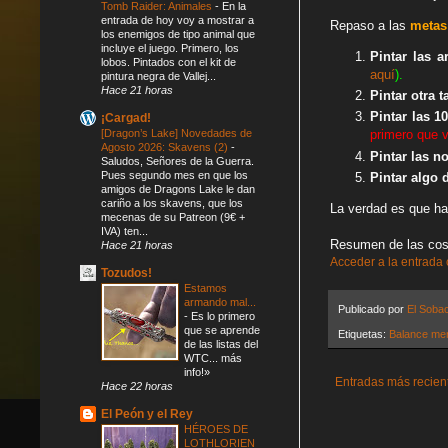
Tomb Raider: Animales
-
En la
entrada de hoy voy a mostrar a
Rep
aso a las
metas
los enemigos de tipo animal que
incluye el juego. Primero, los
Pintar las 
lobos. Pintados con el kit de
aquí
).
pintura negra de Vallej...
Hace 21 horas
Pintar otra 
Pintar las 1
¡Cargad!
[Dragon’s Lake] Novedades de
primero que ve
Agosto 2026: Skavens (2)
-
Pintar las n
Saludos, Señores de la Guerra.
Pues segundo mes en que los
Pintar algo 
amigos de Dragons Lake le dan
cariño a los skavens, que los
La verdad es que ha
mecenas de su Patreon (9€ +
IVA) ten...
Resumen de las cos
Hace 21 horas
Acceder a la entrada
Tozudos!
Estamos
armando mal...
Publicado por
El Soba
-
Es lo primero
que se aprende
Etiquetas:
Balance me
de las listas del
WTC... más
info!»
Entradas más recien
Hace 22 horas
El Peón y el Rey
HÉROES DE
LOTHLORIEN