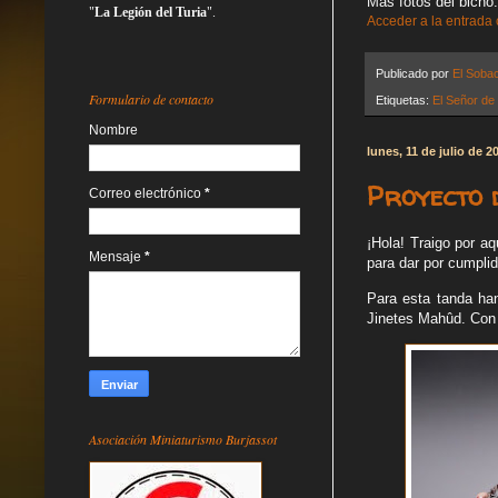
Más fotos del bicho:
"
La Legión del Turia
".
Acceder a la entrada
Publicado por
El Soba
Formulario de contacto
Etiquetas:
El Señor de 
Nombre
lunes, 11 de julio de 2
Proyecto 
Correo electrónico
*
¡Hola! Traigo por aq
Mensaje
*
para dar por cumpli
Para esta tanda ha
Jinetes Mahûd. Con e
Asociación Miniaturismo Burjassot