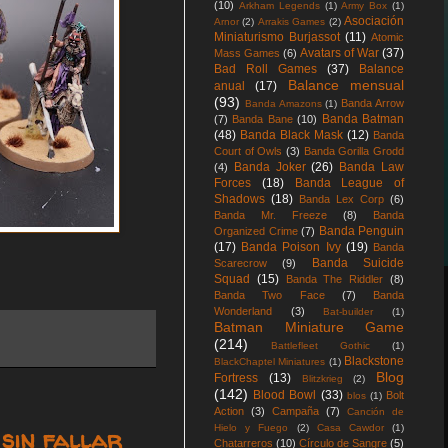
(10)
Arkham Legends
(1)
Army Box
(1)
Asociación
Arnor
(2)
Arrakis Games
(2)
Miniaturismo Burjassot
(11)
Atomic
Avatars of War
(37)
Mass Games
(6)
Bad Roll Games
(37)
Balance
Balance mensual
anual
(17)
(93)
Banda Arrow
Banda Amazons
(1)
Banda Batman
(7)
Banda Bane
(10)
(48)
Banda Black Mask
(12)
Banda
Court of Owls
(3)
Banda Gorilla Grodd
Banda Joker
(26)
Banda Law
(4)
Forces
(18)
Banda League of
Shadows
(18)
Banda Lex Corp
(6)
Banda Mr. Freeze
(8)
Banda
Banda Penguin
Organized Crime
(7)
(17)
Banda Poison Ivy
(19)
Banda
Banda Suicide
Scarecrow
(9)
Squad
(15)
Banda The Riddler
(8)
Banda Two Face
(7)
Banda
Wonderland
(3)
Bat-builder
(1)
Batman Miniature Game
(214)
Battlefleet Gothic
(1)
Blackstone
BlackChaptel Miniatures
(1)
Blog
Fortress
(13)
Blitzkrieg
(2)
(142)
Blood Bowl
(33)
Bolt
blos
(1)
Action
(3)
Campaña
(7)
Canción de
Hielo y Fuego
(2)
Casa Cawdor
(1)
sin fallar
Chatarreros
(10)
Círculo de Sangre
(5)