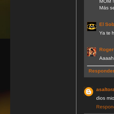
MOM =
Más se
El So
Ya te 
Roger
Aaaahh
Responde
asaltor
dios mio
Respon