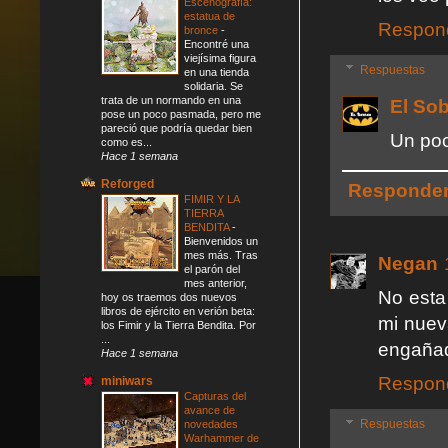
Escenografía:
estatua de
Respon
bronce
-
Encontré una
viejísima figura
Respuestas
en una tienda
solidaria. Se
trata de un normando en una
El So
pose un poco pasmada, pero me
pareció que podría quedar bien
Un poc
como es...
Hace 1 semana
Reforged
Responde
FIMIR Y LA
TIERRA
BENDITA
-
Bienvenidos un
mes más. Tras
Negan
el parón del
mes anterior,
No esta
hoy os traemos dos nuevos
libros de ejército en verión beta:
mi nuev
los Fimir y la Tierra Bendita. Por
...
engañado
Hace 1 semana
Respon
miniwars
Capturas del
avance de
Respuestas
novedades
Warhammer de