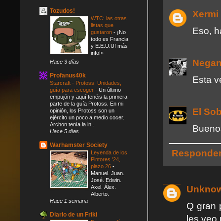
Tozudos!
Xermi
WTC: las otras
listas que
Eso, h
gustaron
-
¡No
todo es Francia
y E.E.U.U! más
info!»
Nega
Hace 3 días
Profanus40k
Esta v
Starcraft - Protoss: Unidades,
guía para escoger
-
Un último
empujón y aquí tenéis la primera
parte de la guía Protoss. En mi
El So
opinión, los Protoss son un
ejército un poco a medio cocer.
Archon tenía la in...
Bueno
Hace 5 días
Warhamster Society
Responde
Leyenda de los
Pintores '24,
plazo 26
-
Manuel. Juan.
José. Edwin.
Unkno
Axel. Álex.
Alberto.
Hace 1 semana
Q gran 
Diario de un Friki
les veo 