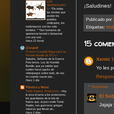
LOS
¡Saludines!
SEDENTAURO
S
-
*De todas
las bestias que
asolan los
Publicado por
pueblos
civilizados, los
Etiquetas:
MoM
sedentauros son los más
temidos. * *Son humanos de
apariencia bestial o fantasmal
con una sed ...
15 comen
Hace 21 horas
¡Cargad!
[Trench Crusade] Mega-pack en
Humble Bundle de STL’s
-
Xermi
1
Saludos, Señores de la Guerra.
Post breve. Los de Humble
Bundle, que ya sabéis que
Yo les 
suelen hacer packs de
videojuegos sobre todo, de vez
Respon
en cuando sacan pac...
Hace 1 día
Respuestas
Plástico y Metal
Tomb Raiders: Protectores
-
Hoy
le toca el turno a los protectores,
El So
los guardianes de la isla de
Kairos que, al puro estilo Tomb
Jajaja
Raider, son guerreros griegos
clásicos que llevan ah...
Hace 2 días