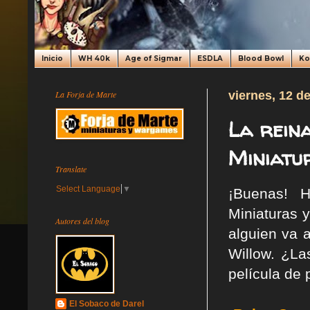
Inicio
WH 40k
Age of Sigmar
ESDLA
Blood Bowl
K
La Forja de Marte
viernes, 12 d
La rein
Miniatu
Translate
Select Language
▼
¡Buenas! 
Miniaturas 
Autores del blog
alguien va a
Willow. ¿La
película de
El Sobaco de Darel