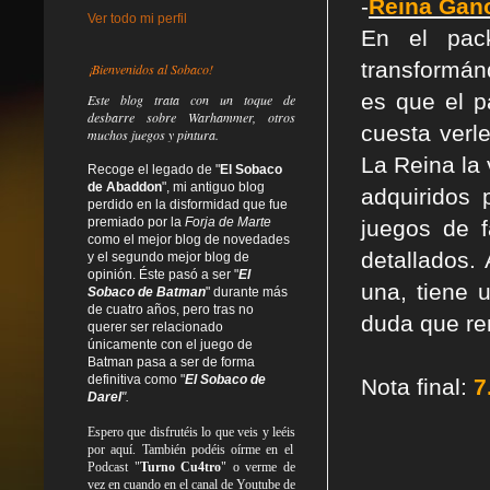
-
Reina Gan
Ver todo mi perfil
En el pac
transformán
¡Bienvenidos al Sobaco!
es que el p
Este blog trata
con un toque de
desbarre
sobre Warhammer, otros
cuesta verl
muchos juegos y pintura.
La Reina la 
Recoge el legado de "
El Sobaco
de Abaddon
", mi antiguo blog
adquiridos
perdido en la disformidad
que fue
premiado por la
Forja de Marte
juegos de f
como el mejor blog de novedades
detallados.
y el segundo mejor blog de
opinión. Éste pasó a ser "
El
una, tiene 
Sobaco de Batman
" durante más
de cuatro años, pero tras no
duda que re
querer ser relacionado
únicamente con el juego de
Batman pasa a ser de forma
definitiva como
"
El Sobaco de
Nota final:
7
Darel
".
Espero que disfrutéis lo que
veis
y
leéis
por aquí. También podéis oírme en el
Podcast "
Turno Cu4tro
" o verme de
vez en cuando en el canal de Youtube de