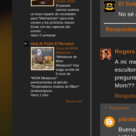
verano 2026
-
El So
El pasado
viernes tuvimos
No sé 
un buen reparto de novedades
para *Warhammer* para este
verano y los próximos meses.
Estas son las capturas del
Responde
evento : ...
Hace 5 semanas
blog de Pablo El Marques
Osos de MOM
Rogers
Miniaturas
-
*Miniaturas de
A mi me
Mom
Miniatures* Hoy
esculto
traigo un lote de
5 osos de
pregun
*MOM Miniatures*
pertenecientes al ejercito
Mom?? A
*'Exploradores enanos de Rillon'*
(enanos/gnom...
Respon
Hace 1 mes
Mostrar todo
Respuestas
plast
Buena