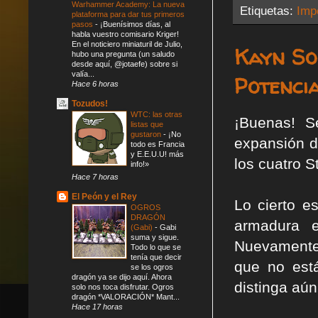
Warhammer Academy: La nueva
Etiquetas:
Impe
plataforma para dar tus primeros
pasos
-
¡Buenísimos días, al
habla vuestro comisario Kriger!
En el noticiero miniaturil de Julio,
Kayn So
hubo una pregunta (un saludo
desde aquí, @jotaefe) sobre si
valía...
Potencia
Hace 6 horas
Tozudos!
WTC: las otras
¡Buenas! S
listas que
gustaron
-
¡No
expansión d
todo es Francia
y E.E.U.U! más
los cuatro 
info!»
Hace 7 horas
El Peón y el Rey
Lo cierto e
OGROS
DRAGÓN
armadura e
(Gabi)
-
Gabi
suma y sigue.
Nuevamente 
Todo lo que se
tenía que decir
que no est
se los ogros
dragón ya se dijo aquí. Ahora
distinga aú
solo nos toca disfrutar. Ogros
dragón *VALORACIÓN* Mant...
Hace 17 horas