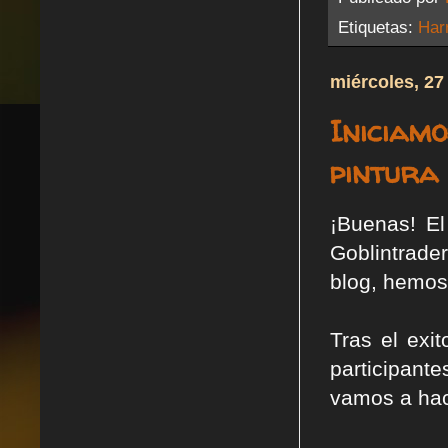
Etiquetas:
Har
miércoles, 27
Iniciamo
pintura 
¡Buenas! E
Goblintrade
blog, hemos
Tras el exi
participant
vamos a hac