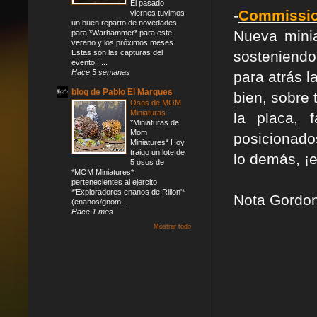
El pasado
-
Commissio
viernes tuvimos
un buen reparto de novedades
Nueva minia
para *Warhammer* para este
verano y los próximos meses.
Estas son las capturas del
sosteniendo
evento : ...
Hace 5 semanas
para atrás l
blog de Pablo El Marques
bien, sobre 
Osos de MOM
Miniaturas
-
la placa, 
*Miniaturas de
Mom
posicionado
Miniatures* Hoy
traigo un lote de
lo demás, ¡e
5 osos de
*MOM Miniatures*
pertenecientes al ejercito
*'Exploradores enanos de Rillon'*
Nota Gordo
(enanos/gnom...
Hace 1 mes
Mostrar todo