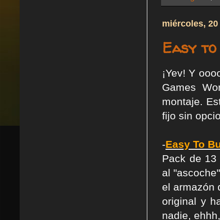
miércoles, 20
Easy to 
¡Yev! Y ooo
Games Work
montaje. Es
fijo sin opc
-
Easy To Bu
Pack de 13
al "ascoche
el armazón 
original y h
nadie, ehhh,