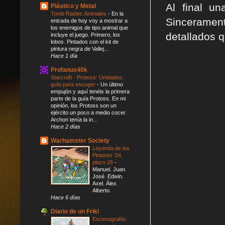
Al final u
Plástico y Metal
Tomb Raider: Animales
-
En la
Sinceramen
entrada de hoy voy a mostrar a
los enemigos de tipo animal que
detallados q
incluye el juego. Primero, los
lobos. Pintados con el kit de
pintura negra de Vallej...
Hace 1 día
Profanus40k
Starcraft - Protoss: Unidades,
guía para escoger
-
Un último
empujón y aquí tenéis la primera
parte de la guía Protoss. En mi
opinión, los Protoss son un
ejército un poco a medio cocer.
Archon tenía la in...
Hace 2 días
Warhamster Society
Leyenda de los
Pintores '24,
plazo 26
-
Manuel. Juan.
José. Edwin.
Axel. Álex.
Alberto.
Hace 6 días
Diario de un Friki
Escenografía: