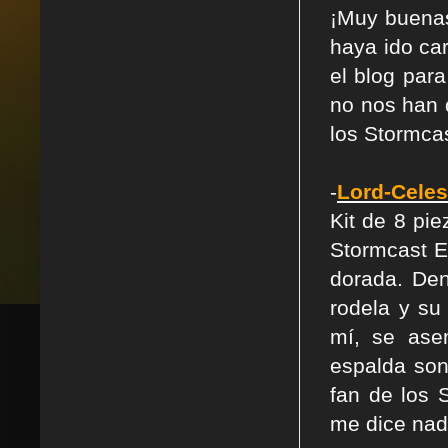
¡Muy buenas
haya ido ca
el blog par
no nos han 
los Stormcas
-
Lord-Celes
Kit de 8 pi
Stormcast E
dorada. Den
rodela y su
mí, se ase
espalda so
fan de los 
me dice nad