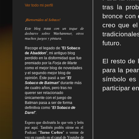
Ver todo mi perfil
tras la pro
bronce con 
¡Bienvenidos al Sobaco!
creo que el
Este blog trata
con un toque de
tradiciona
desbarre
sobre Warhammer, otros
muchos juegos y pintura.
futuro.
Recoge el legado de "
El Sobaco
de Abaddon
", mi antiguo blog
perdido en la disformidad
que fue
El resto de
premiado por la
Forja de Marte
como el mejor blog de novedades
para la pea
y el segundo mejor blog de
símbolo es
opinión. Éste pasó a ser "
El
Sobaco de Batman
" durante más
participar e
de cuatro años, pero tras no
querer ser relacionado
únicamente con el juego de
Batman pasa a ser de forma
definitiva como
"
El Sobaco de
Darel
".
Espero que disfrutéis lo que
veis
y
leéis
por aquí. También podéis oírme en el
Podcast "
Turno Cu4tro
" o verme de
vez en cuando en el canal de Youtube de