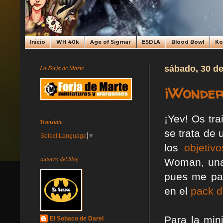
Inicio
WH 40k
Age of Sigmar
ESDLA
Blood Bowl
K
La Forja de Marte
sábado, 30 de
¡Wonder
¡Yev! Os tr
Translate
se trata de 
Select Language
▼
los
objetiv
Autores del blog
Woman, una 
pues me par
en el
pack d
Para la min
El Sobaco de Darel