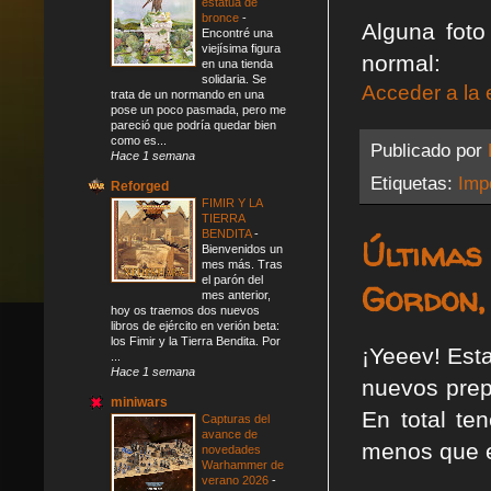
estatua de
bronce
-
Alguna foto
Encontré una
viejísima figura
normal:
en una tienda
solidaria. Se
Acceder a la 
trata de un normando en una
pose un poco pasmada, pero me
pareció que podría quedar bien
como es...
Publicado por
Hace 1 semana
Etiquetas:
Impe
Reforged
FIMIR Y LA
TIERRA
BENDITA
-
Últimas
Bienvenidos un
mes más. Tras
el parón del
Gordon,
mes anterior,
hoy os traemos dos nuevos
libros de ejército en verión beta:
los Fimir y la Tierra Bendita. Por
¡Yeeev! Est
...
Hace 1 semana
nuevos prep
miniwars
En total te
Capturas del
avance de
menos que e
novedades
Warhammer de
verano 2026
-