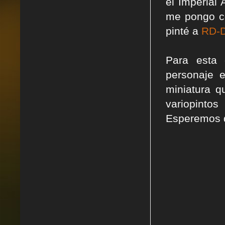
el Imperial 
me pongo c
pinté a
RD-D
Para esta 
personaje 
miniatura q
variopint
Esperemos q