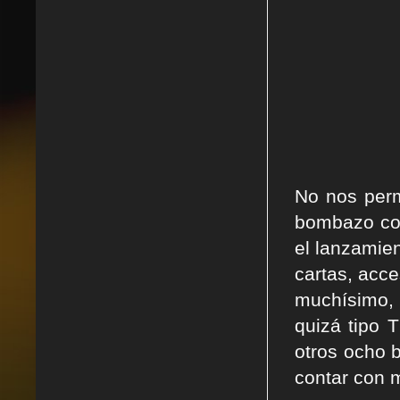
No nos perm
bombazo con
el lanzamie
cartas, acce
muchísimo, 
quizá tipo 
otros ocho b
contar con 