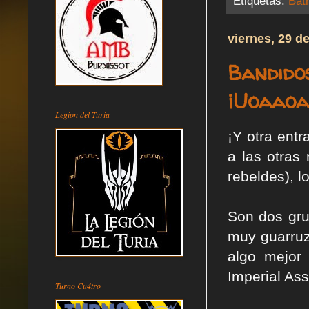
Etiquetas:
Bat
viernes, 29 d
Bandido
¡Uoaao
Legion del Turia
¡Y otra entr
a las otras
rebeldes), 
Son dos gru
muy guarruz
algo mejor
Imperial Ass
Turno Cu4tro