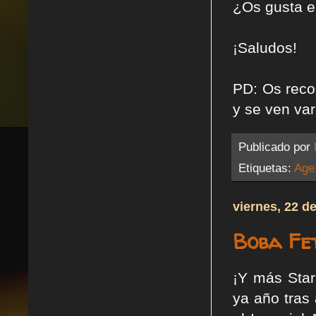
¿Os gusta e
¡Saludos!
PD: Os reco
y se ven va
Publicado por
Etiquetas:
Age
viernes, 22 d
Boba Fet
¡Y más Star
ya año tras