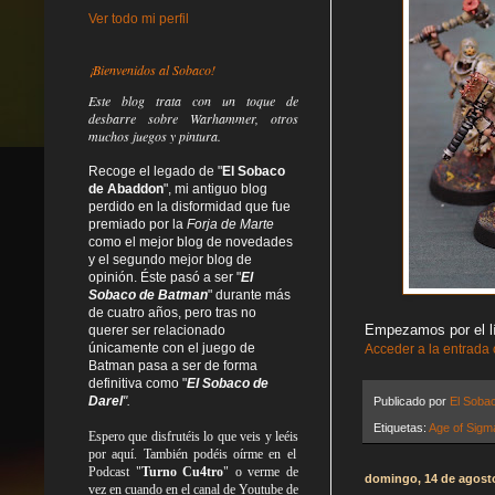
Ver todo mi perfil
¡Bienvenidos al Sobaco!
Este blog trata
con un toque de
desbarre
sobre Warhammer, otros
muchos juegos y pintura.
Recoge el legado de "
El Sobaco
de Abaddon
", mi antiguo blog
perdido en la disformidad
que fue
premiado por la
Forja de Marte
como el mejor blog de novedades
y el segundo mejor blog de
opinión. Éste pasó a ser "
El
Sobaco de Batman
" durante más
de cuatro años, pero tras no
Empezamos por el lí
querer ser relacionado
únicamente con el juego de
Acceder a la entrada
Batman pasa a ser de forma
definitiva como
"
El Sobaco de
Darel
".
Publicado por
El Soba
Etiquetas:
Age of Sigm
Espero que disfrutéis lo que
veis
y
leéis
por aquí. También podéis oírme en el
Podcast "
Turno Cu4tro
" o verme de
domingo, 14 de agost
vez en cuando en el canal de Youtube de