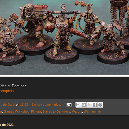
der, el Dominar:
 completa
co de Darel
en
13:23
No hay comentarios:
ar
,
Games Workshop
,
Pintura
,
Slaves to Darkness
,
Warcry
,
Warhammer
o de 2022