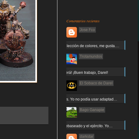
Comentarios recientes
Jose Fco
Muy buena elección de colores, me gusta.…
Trotamundos
¡Arnor no caerá! ¡Buen trabajo, Darel!
El Sobaco de Darel
Jajaja gracias. Yo no podía usar adaptad…
Bago Ganapie
Increíble el rebaseado y el ejército. Yo…
darkstar