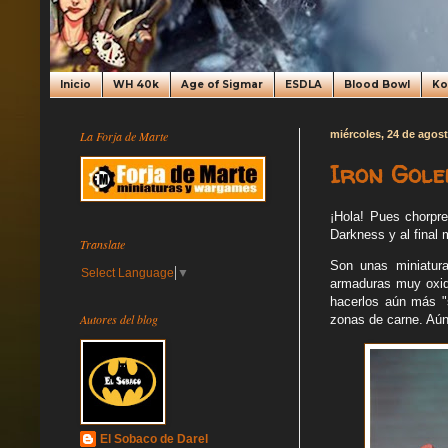
Inicio
WH 40k
Age of Sigmar
ESDLA
Blood Bowl
K
La Forja de Marte
miércoles, 24 de agos
Iron Gole
¡Hola! Pues chorpr
Darkness y al final 
Translate
Son unas miniatura
Select Language
▼
armaduras muy oxid
hacerlos aún más "s
Autores del blog
zonas de carne. Aún
El Sobaco de Darel