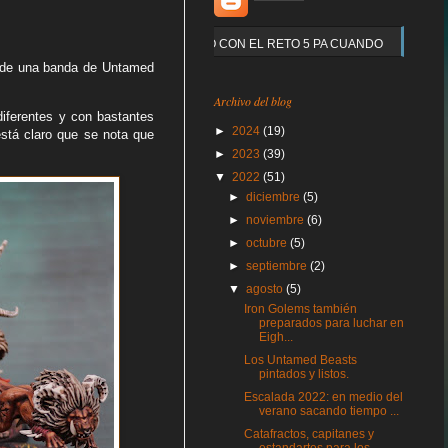
Y QUE PASO CON EL RETO 5 PA CUANDO
a de una banda de Untamed
Archivo del blog
diferentes y con bastantes
►
2024
(19)
está claro que se nota que
►
2023
(39)
▼
2022
(51)
►
diciembre
(5)
►
noviembre
(6)
►
octubre
(5)
►
septiembre
(2)
▼
agosto
(5)
Iron Golems también
preparados para luchar en
Eigh...
Los Untamed Beasts
pintados y listos.
Escalada 2022: en medio del
verano sacando tiempo ...
Catafractos, capitanes y