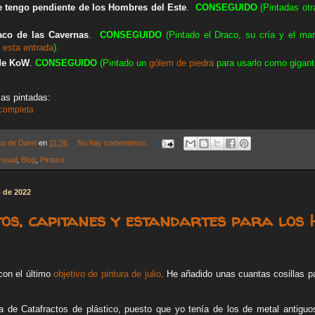
e tengo pendiente de los Hombres del Este
.
CONSEGUIDO
(Pintadas otr
raco de las Cavernas
.
CONSEGUIDO
(Pintado el Draco, su cría y el ma
n
esta entrada
).
 de KoW
.
CONSEGUIDO
(Pintado un
gólem de piedra
para usarlo como gigant
as pintadas:
 completa
co de Darel
en
11:36
No hay comentarios:
nsual
,
Blog
,
Pintura
o de 2022
os, capitanes y estandartes para los 
con el último
objetivo de pintura de julio
. He añadido unas cuantas cosillas p
 de Catafractos de plástico, puesto que yo tenía de los de metal antiguo