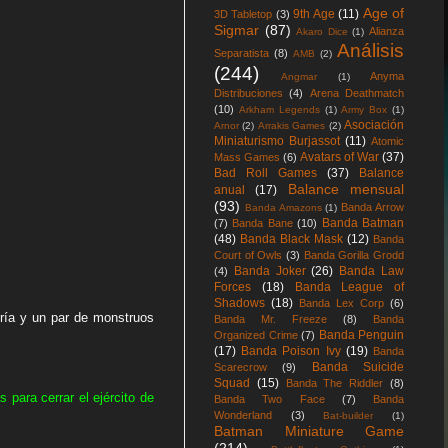
Age of
9th Age
(11)
3D Tabletop
(3)
Sigmar
(87)
Alianza
Akaro Dice
(1)
Análisis
Separatista
(8)
AMB
(2)
(244)
Anyma
Angmar
(1)
Distribuciones
(4)
Arena Deathmatch
(10)
Arkham Legends
(1)
Army Box
(1)
Asociación
Arnor
(2)
Arrakis Games
(2)
Miniaturismo Burjassot
(11)
Atomic
Avatars of War
(37)
Mass Games
(6)
Bad Roll Games
(37)
Balance
Balance mensual
anual
(17)
(93)
Banda Arrow
Banda Amazons
(1)
Banda Batman
(7)
Banda Bane
(10)
(48)
Banda Black Mask
(12)
Banda
Court of Owls
(3)
Banda Gorilla Grodd
Banda Joker
(26)
Banda Law
(4)
Forces
(18)
Banda League of
Shadows
(18)
Banda Lex Corp
(6)
ría y un par de monstruos
Banda Mr. Freeze
(8)
Banda
Banda Penguin
Organized Crime
(7)
(17)
Banda Poison Ivy
(19)
Banda
Banda Suicide
Scarecrow
(9)
Squad
(15)
Banda The Riddler
(8)
 para cerrar el ejército de
Banda Two Face
(7)
Banda
Wonderland
(3)
Bat-builder
(1)
Batman Miniature Game