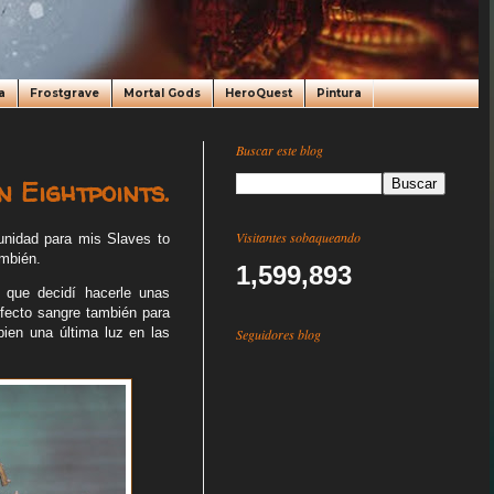
a
Frostgrave
Mortal Gods
HeroQuest
Pintura
Buscar este blog
 Eightpoints.
Visitantes sobaqueando
unidad para mis Slaves to
ambién.
1,599,893
í que decidí hacerle unas
fecto sangre también para
ien una última luz en las
Seguidores blog