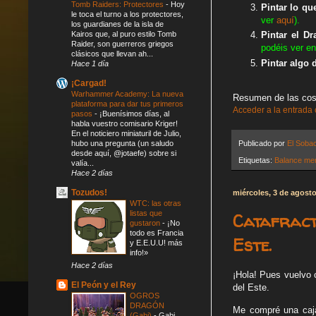
Tomb Raiders: Protectores
-
Hoy
Pintar lo qu
le toca el turno a los protectores,
ver
aquí
).
los guardianes de la isla de
Kairos que, al puro estilo Tomb
Pintar el D
Raider, son guerreros griegos
podéis ver e
clásicos que llevan ah...
Pintar algo
Hace 1 día
¡Cargad!
Warhammer Academy: La nueva
Resumen de las cos
plataforma para dar tus primeros
Acceder a la entrada
pasos
-
¡Buenísimos días, al
habla vuestro comisario Kriger!
En el noticiero miniaturil de Julio,
hubo una pregunta (un saludo
Publicado por
El Soba
desde aquí, @jotaefe) sobre si
Etiquetas:
Balance me
valía...
Hace 2 días
Tozudos!
miércoles, 3 de agost
WTC: las otras
listas que
Catafract
gustaron
-
¡No
todo es Francia
Este.
y E.E.U.U! más
info!»
Hace 2 días
¡Hola! Pues vuelvo 
El Peón y el Rey
del Este.
OGROS
DRAGÓN
Me compré una caja
(Gabi)
-
Gabi