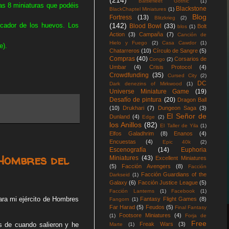
(214)
Battlefleet Gothic
(1)
as 8 miniaturas que podéis
Blackstone
BlackChaptel Miniatures
(1)
Blog
Fortress
(13)
Blitzkrieg
(2)
(142)
rcador de los huevos. Los
Blood Bowl
(33)
Bolt
blos
(1)
Action
(3)
Campaña
(7)
Canción de
Hielo y Fuego
(2)
Casa Cawdor
(1)
e).
Chatarreros
(10)
Círculo de Sangre
(5)
Compras
(40)
Corsarios de
Congo
(2)
Umbar
(4)
Crisis Protocol
(4)
Crowdfunding
(35)
Cursed City
(2)
DC
Dark denezins of Mirkwood
(1)
Universe Miniature Game
(19)
Desafío de pintura
(20)
Dragon Ball
(10)
Drukhari
(7)
Dungeon Saga
(3)
El Señor de
Dunland
(4)
Edge
(2)
los Anillos
(82)
El Taller de Yila
(1)
Elfos Galadhrim
(8)
Enanos
(4)
Encuestas
(4)
Epic 40k
(2)
Escenografía
(14)
Euphoria
Hombres del
Miniatures
(43)
Excellent Miniatures
(5)
Facción Avengers
(8)
Facción
Facción Guardians of the
Darkseid
(1)
Galaxy
(6)
Facción Justice League
(5)
Facción Lanterns
(1)
Facebook
(1)
ara mi ejército de Hombres
Fantasy Flight Games
(8)
Fangorn
(1)
Far Harad
(5)
Feudos
(5)
Final Fantasy
Footsore Miniatures
(4)
(1)
Forja de
Free
s de cuando salieron y he
Freak Wars
(3)
Marte
(1)