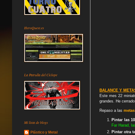
HeroQuest.es
La Patrulla del Cíclope
BALANCE Y METAS
Este mes 22 miniatu
grandes. He cerrado
Rep
aso a las
metas 
Pintar las 1
Mi lista de blogs
Far Harad, la
Pintar otra 
Plástico y Metal