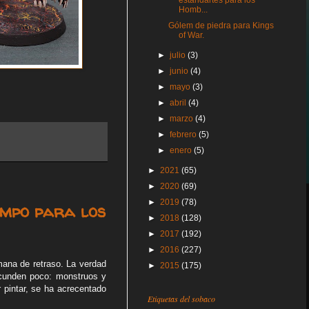
estandartes para los
Homb...
Gólem de piedra para Kings
of War.
►
julio
(3)
►
junio
(4)
►
mayo
(3)
►
abril
(4)
►
marzo
(4)
►
febrero
(5)
►
enero
(5)
►
2021
(65)
►
2020
(69)
►
2019
(78)
empo para los
►
2018
(128)
►
2017
(192)
►
2016
(227)
mana de retraso. La verdad
►
2015
(175)
 cunden poco: monstruos y
 pintar, se ha acrecentado
Etiquetas del sobaco