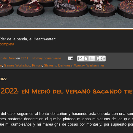
er de la banda, el Hearth-eater:
 completa
co de Darel
en
11:11
No hay comentarios:
ar
,
Games Workshop
,
Pintura
,
Slaves to Darkness
,
Warcry
,
Warhammer
 2022
2022: en medio del verano sacando ti
 del calor seguimos al frente del cañón y haciendo esta entrada con una se
mes bastante decente en el que he pintado muchas miniaturas de las que
fue mi cumpleaños y mi marea gris de cosas por montar y, por supuesto por