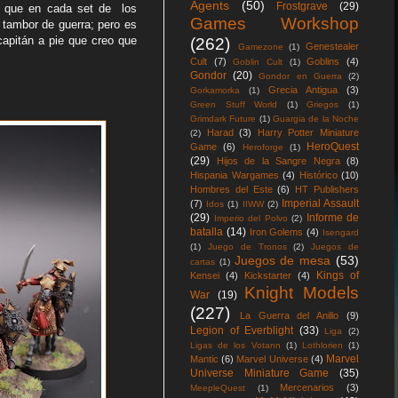
Agents
(50)
Frostgrave
(29)
o que en cada set de los
Games Workshop
l tambor de guerra; pero es
capitán a pie que creo que
(262)
Genestealer
Gamezone
(1)
Cult
(7)
Goblins
(4)
Goblin Cult
(1)
Gondor
(20)
Gondor en Guerra
(2)
Grecia Antigua
(3)
Gorkamorka
(1)
Green Stuff World
(1)
Griegos
(1)
Grimdark Future
(1)
Guargia de la Noche
Harad
(3)
Harry Potter Miniature
(2)
HeroQuest
Game
(6)
Heroforge
(1)
(29)
Hijos de la Sangre Negra
(8)
Hispania Wargames
(4)
Histórico
(10)
Hombres del Este
(6)
HT Publishers
Imperial Assault
(7)
Idos
(1)
IIWW
(2)
(29)
Informe de
Imperio del Polvo
(2)
batalla
(14)
Iron Golems
(4)
Isengard
(1)
Juego de Tronos
(2)
Juegos de
Juegos de mesa
(53)
cartas
(1)
Kings of
Kensei
(4)
Kickstarter
(4)
Knight Models
War
(19)
(227)
La Guerra del Anillo
(9)
Legion of Everblight
(33)
Liga
(2)
Ligas de los Votann
(1)
Lothlorien
(1)
Marvel
Mantic
(6)
Marvel Universe
(4)
Universe Miniature Game
(35)
Mercenarios
(3)
MeepleQuest
(1)