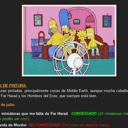
 DE PINTURA:
ras pintadas, principalmente cosas de Middle Earth, aunque mucha caballe
 Far Harad y los Hombres del Este, que siempre está bien.
de julio
:
0 miniaturas que me falta de Far Harad
.
CONSEGUIDO
(10 miniaturas más
s podéis ver
aquí
).
tanda de Mordor
.
NO
CONSEGUIDO
(Otro mes sin meterle mano).