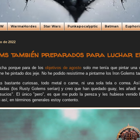
oW
WarmaHordes
Star Wars
Punkapocalyptic
Batman
Euphori
to de 2022
ms también preparados para luchar en
echa porque para
de los
objetivos de agosto
solo me tenía que pintar una 
me he pintado dos jeje. No he podido resistirme a pintarme los Iron Golems t
s bastante curiosas, todo metal o carne, ni una sola tela o correa. As
adas (los Rusty Golems serían) y creo que han quedado guay, les añadí e
ucios". El único "pero", es que me pudo la pereza y les hubiese venido b
 así, en términos generales estoy contento.