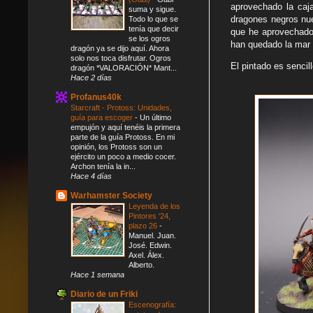
aprovechado la caj
suma y sigue.
dragones negros nue
Todo lo que se
tenía que decir
que he aprovechado 
se los ogros
han quedado la mar 
dragón ya se dijo aquí. Ahora
solo nos toca disfrutar. Ogros
El pintado es senci
dragón *VALORACIÓN* Mant...
Hace 2 días
Profanus40k
Starcraft - Protoss: Unidades,
guía para escoger
-
Un último
empujón y aquí tenéis la primera
parte de la guía Protoss. En mi
opinión, los Protoss son un
ejército un poco a medio cocer.
Archon tenía la in...
Hace 4 días
Warhamster Society
Leyenda de los
Pintores '24,
plazo 26
-
Manuel. Juan.
José. Edwin.
Axel. Álex.
Alberto.
Hace 1 semana
Diario de un Friki
Escenografía: