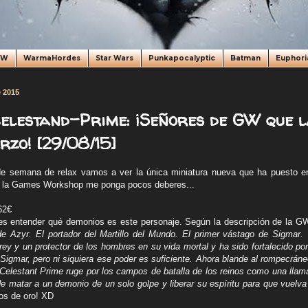
oW
WarmaHordes
Star Wars
Punkapocalyptic
Batman
Euphori
e 2015
elestand-Prime: ¡Señores de GW que l
rzo! [29/08/15]
 de semana de relax vamos a ver la única miniatura nueva que ha puesto e
 la Games Workshop me ponga pocos deberes...
62€
es entender qué demonios es este personaje. Según la descripción de la GW
e Azyr. El portador del Martillo del Mundo. El primer vástago de Sigmar.
rey y un protector de los hombres en su vida mortal y ha sido fortalecido po
 Sigmar, pero ni siquiera ese poder es suficiente. Ahora blande al rompecráne
l Celestant Prime ruge por los campos de batalla de los reinos como una llam
 matar a un demonio de un solo golpe y liberar su espíritu para que vuelva
dos de oro! XD