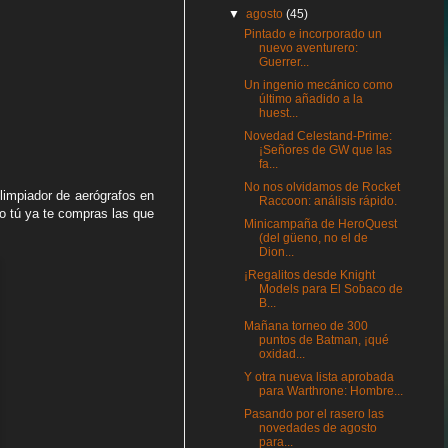
▼
agosto
(45)
Pintado e incorporado un
nuevo aventurero:
Guerrer...
Un ingenio mecánico como
último añadido a la
huest...
Novedad Celestand-Prime:
¡Señores de GW que las
fa...
No nos olvidamos de Rocket
limpiador de aerógrafos en
Raccoon: análisis rápido.
o tú ya te compras las que
Minicampaña de HeroQuest
(del güeno, no el de
Dion...
¡Regalitos desde Knight
Models para El Sobaco de
B...
Mañana torneo de 300
puntos de Batman, ¡qué
oxidad...
Y otra nueva lista aprobada
para Warthrone: Hombre...
Pasando por el rasero las
novedades de agosto
para...