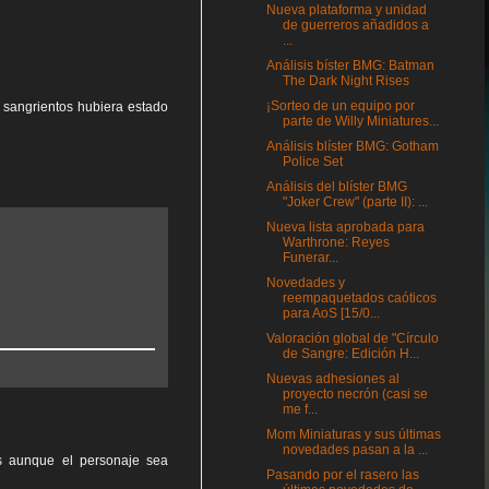
Nueva plataforma y unidad
de guerreros añadidos a
...
Análisis bíster BMG: Batman
The Dark Night Rises
¡Sorteo de un equipo por
s sangrientos hubiera estado
parte de Willy Miniatures...
Análisis blíster BMG: Gotham
Police Set
Análisis del blíster BMG
"Joker Crew" (parte II): ...
Nueva lista aprobada para
Warthrone: Reyes
Funerar...
Novedades y
reempaquetados caóticos
para AoS [15/0...
Valoración global de "Círculo
de Sangre: Edición H...
Nuevas adhesiones al
proyecto necrón (casi se
me f...
Mom Miniaturas y sus últimas
novedades pasan a la ...
s aunque el personaje sea
Pasando por el rasero las