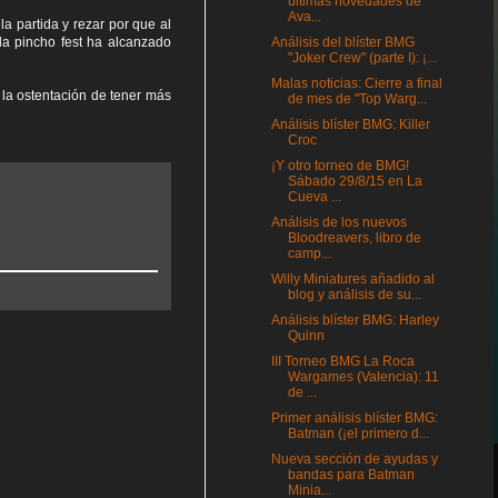
últimas novedades de
Ava...
la partida y rezar por que al
 la pincho fest ha alcanzado
Análisis del blíster BMG
"Joker Crew" (parte I): ¡...
Malas noticias: Cierre a final
r la ostentación de tener más
de mes de "Top Warg...
Análisis blíster BMG: Killer
Croc
¡Y otro torneo de BMG!
Sábado 29/8/15 en La
Cueva ...
Análisis de los nuevos
Bloodreavers, libro de
camp...
Willy Miniatures añadido al
blog y análisis de su...
Análisis blíster BMG: Harley
Quinn
III Torneo BMG La Roca
Wargames (Valencia): 11
de ...
Primer análisis blíster BMG:
Batman (¡el primero d...
Nueva sección de ayudas y
bandas para Batman
Minia...