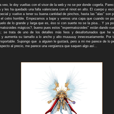
la veo, le doy vueltas con el visor de la web y no se por donde cogerla. Pare
 y les ha quedado una falla valenciana con el ninot en alto. El cuerpo y esc
pecial y vuelve a tener su buena cantidad de pinchos, hasta las "alas" son p
 el cetro horrible. Empezamos a bajar y vemos una capa que cuando se pos
suelo de lo grande y larga que es, éso si con suerte no se la pisa... Y ya p
matozoides mágicos?, bueno pues estos "espermatozoides" están dando vuelt
s; se trata de uno de los detalles más feos y desafortunados que he v
y aumenta su tamaño a lo ancho y alto muuuuuy innecesariamente. Por ta
ransportable. Supongo que a alguien le gustará, pero a mi me parece de lo 
especto al precio, me parece una vergüenza que saquen algo así...