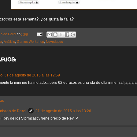
sotros esta semana?, ¿os gusta la falla?
co de Darel
en
9:00
ar
,
Análisis
,
Games Workshop
,
Novedades
rios:
so
31 de agosto de 2015 a las 12:59
mente la mini me ha molado... pero 62 euracos es una ida de olla inmensa! jajajaja
tas
Sobaco de Darel
31 de agosto de 2015 a las 13:26
l Rey de los Stormcast y tiene precio de Rey :P