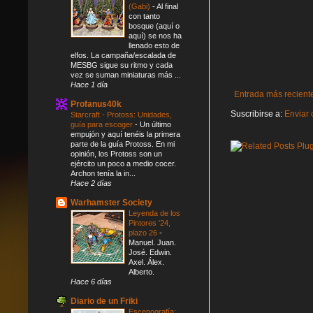
(Gabi)
-
Al final
con tanto
bosque (aquí o
aquí) se nos ha
llenado esto de
elfos. La campaña/escalada de
MESBG sigue su ritmo y cada
vez se suman miniaturas más ...
Hace 1 día
Entrada más recient
Profanus40k
Suscribirse a:
Enviar 
Starcraft - Protoss: Unidades,
guía para escoger
-
Un último
empujón y aquí tenéis la primera
parte de la guía Protoss. En mi
opinión, los Protoss son un
ejército un poco a medio cocer.
Archon tenía la in...
Hace 2 días
Warhamster Society
Leyenda de los
Pintores '24,
plazo 26
-
Manuel. Juan.
José. Edwin.
Axel. Álex.
Alberto.
Hace 6 días
Diario de un Friki
Escenografía: