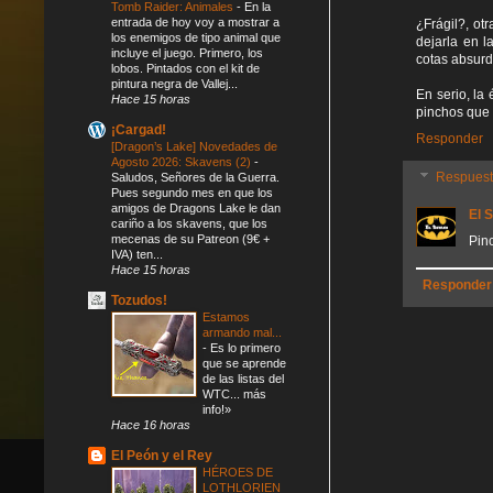
Tomb Raider: Animales
-
En la
entrada de hoy voy a mostrar a
¿Frágil?, ot
los enemigos de tipo animal que
dejarla en l
incluye el juego. Primero, los
cotas absurd
lobos. Pintados con el kit de
pintura negra de Vallej...
En serio, la
Hace 15 horas
pinchos que
¡Cargad!
Responder
[Dragon’s Lake] Novedades de
Agosto 2026: Skavens (2)
-
Respues
Saludos, Señores de la Guerra.
Pues segundo mes en que los
amigos de Dragons Lake le dan
El 
cariño a los skavens, que los
mecenas de su Patreon (9€ +
Pin
IVA) ten...
Hace 15 horas
Responder
Tozudos!
Estamos
armando mal...
-
Es lo primero
que se aprende
de las listas del
WTC... más
info!»
Hace 16 horas
El Peón y el Rey
HÉROES DE
LOTHLORIEN