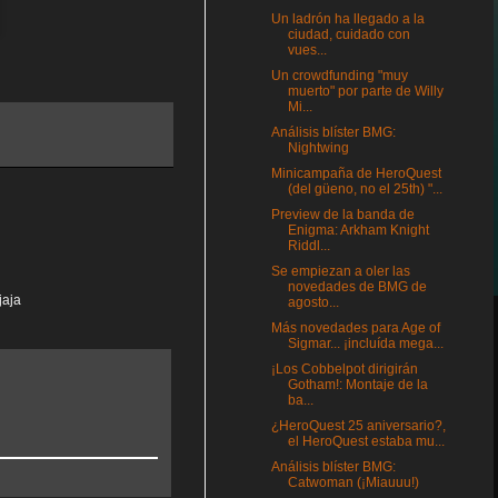
Un ladrón ha llegado a la
ciudad, cuidado con
vues...
Un crowdfunding "muy
muerto" por parte de Willy
Mi...
Análisis blíster BMG:
Nightwing
Minicampaña de HeroQuest
(del güeno, no el 25th) "...
Preview de la banda de
Enigma: Arkham Knight
Riddl...
Se empiezan a oler las
novedades de BMG de
jaja
agosto...
Más novedades para Age of
Sigmar... ¡incluída mega...
¡Los Cobbelpot dirigirán
Gotham!: Montaje de la
ba...
¿HeroQuest 25 aniversario?,
el HeroQuest estaba mu...
Análisis blíster BMG:
Catwoman (¡Miauuu!)