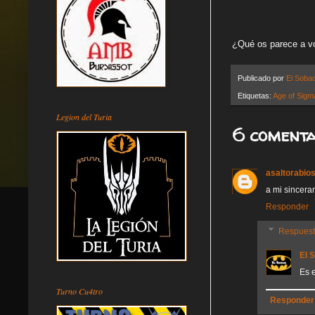
¿Qué os parece a vo
Publicado por
El Soba
Etiquetas:
Age of Sigm
Legion del Turia
6 comenta
asaltorabio
a mi sincera
Responder
Respues
El 
Es e
Turno Cu4tro
Responder