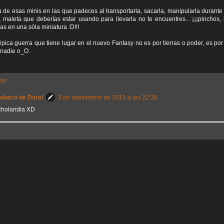
ra de esas minis en las que padeces al transportarla, sacarla, manipularla durante 
a maleta que deberías estar usando para llevarla no te encuentres... ¡¡¡pinchos,
as en una sóla miniatura :D!!!
 épica guerra que tiene lugar en el nuevo Fantasy no es por tierras o poder, es po
 nadie o_O.
tas
Sobaco de Darel
3 de septiembre de 2015 a las 22:39
cholandia XD