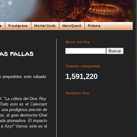
a
Frostgrave
Mortal Gods
HeroQuest
Pintura
Buscar este blog
as fallas
Visitantes sobaqueando
1,591,220
n prepedidos este sábado.
Seguidores blog
: "L
a cólera del Dios Rey.
 Todo esto es el Celestant
r una prodigiosa porción de
os, al gran destructor Ghal
ada atronadora. El impacto
 a Azyr
" Vamos este es el