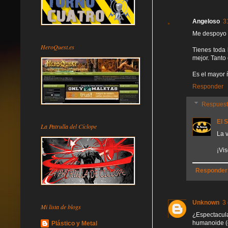
Angeloso
3
Me despoyo co
HeroQuest.es
Tienes toda 
mejor. Tanto
Es el mayor
Responder
Respues
El 
La Patrulla del Cíclope
La v
¡Vis
Responder
Unknown
3
Mi lista de blogs
¿Espectacul
humanoide (d
Plástico y Metal