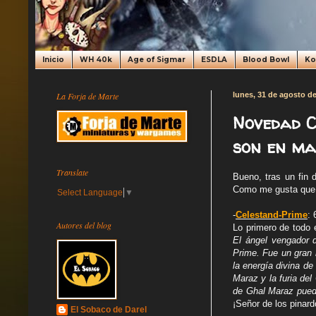
Inicio
WH 40k
Age of Sigmar
ESDLA
Blood Bowl
K
La Forja de Marte
lunes, 31 de agosto d
Novedad C
son en ma
Translate
Bueno, tras un fin
Como me gusta que
Select Language
▼
-
Celestand-Prime
: 
Autores del blog
Lo primero de todo 
El ángel vengador d
Prime. Fue un gran 
la energía divina de
Maraz y la furia de
de Ghal Maraz puede
¡Señor de los pinar
El Sobaco de Darel