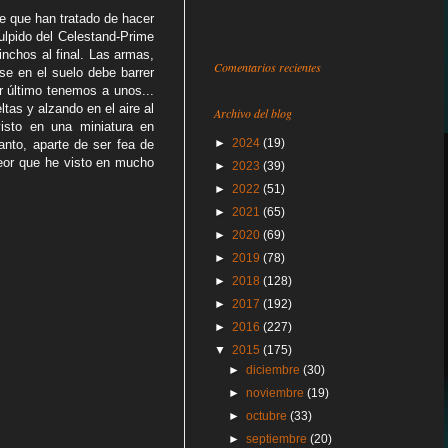
ce que han tratado de hacer
ulpido del Celestand-Prime
inchos al final. Las armas,
Comentarios recientes
e en el suelo debe barrer
or último tenemos a unos...
as y alzando en el aire al
Archivo del blog
isto en una miniatura en
►
2024
(19)
nto, aparte de ser fea de
peor que he visto en mucho
►
2023
(39)
►
2022
(51)
►
2021
(65)
►
2020
(69)
►
2019
(78)
►
2018
(128)
►
2017
(192)
►
2016
(227)
▼
2015
(175)
►
diciembre
(30)
►
noviembre
(19)
►
octubre
(33)
►
septiembre
(20)