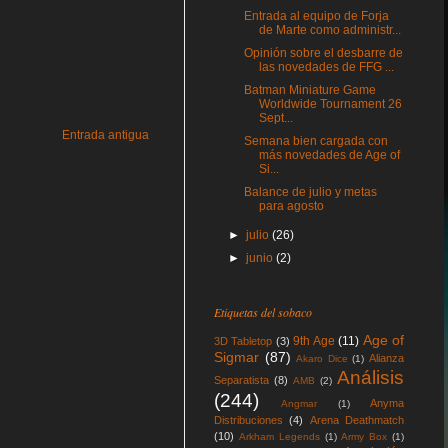
Entrada al equipo de Forja
de Marte como administr...
Opinión sobre el desbarre de
las novedades de FFG ...
Batman Miniature Game
Worldwide Tournament 26
Sept...
Entrada antigua
Semana bien cargada con
más novedades de Age of
Si...
Balance de julio y metas
para agosto
►
julio
(26)
►
junio
(2)
Etiquetas del sobaco
Age of
9th Age
(11)
3D Tabletop
(3)
Sigmar
(87)
Alianza
Akaro Dice
(1)
Análisis
Separatista
(8)
AMB
(2)
(244)
Anyma
Angmar
(1)
Distribuciones
(4)
Arena Deathmatch
(10)
Arkham Legends
(1)
Army Box
(1)