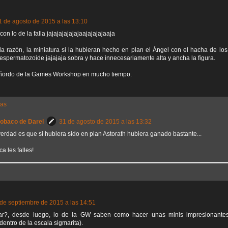
1 de agosto de 2015 a las 13:10
n lo de la falla jajajajajajajaajajajajaaja
la razón, la miniatura si la hubieran hecho en plan el Ángel con el hacha de lo
 espermatozoide jajajaja sobra y hace innecesariamente alta y ancha la figura.
 ñordo de la Games Workshop en mucho tiempo.
tas
Sobaco de Darel
31 de agosto de 2015 a las 13:32
erdad es que si hubiera sido en plan Astorath hubiera ganado bastante...
ca les falles!
 de septiembre de 2015 a las 14:51
ar?, desde luego, lo de la GW saben como hacer unas minis impresionante
entro de la escala sigmarita).