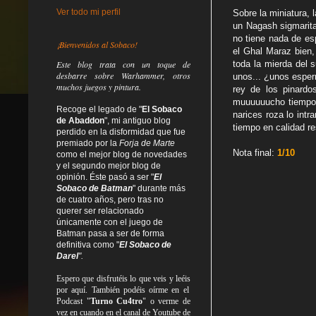
Ver todo mi perfil
Sobre la miniatura, 
un Nagash sigmarita
no tiene nada de es
¡Bienvenidos al Sobaco!
el Ghal Maraz bien,
Este blog trata
con un toque de
toda la mierda del 
desbarre
sobre Warhammer, otros
unos... ¿unos esper
muchos juegos y pintura.
rey de los pinardo
muuuuuucho tiempo 
Recoge el legado de "
El Sobaco
narices roza lo int
de Abaddon
", mi antiguo blog
tiempo en calidad r
perdido en la disformidad
que fue
premiado por la
Forja de Marte
Nota final:
1/10
como el mejor blog de novedades
y el segundo mejor blog de
opinión. Éste pasó a ser "
El
Sobaco de Batman
" durante más
de cuatro años, pero tras no
querer ser relacionado
únicamente con el juego de
Batman pasa a ser de forma
definitiva como
"
El Sobaco de
Darel
".
Espero que disfrutéis lo que
veis
y
leéis
por aquí. También podéis oírme en el
Podcast "
Turno Cu4tro
" o verme de
vez en cuando en el canal de Youtube de