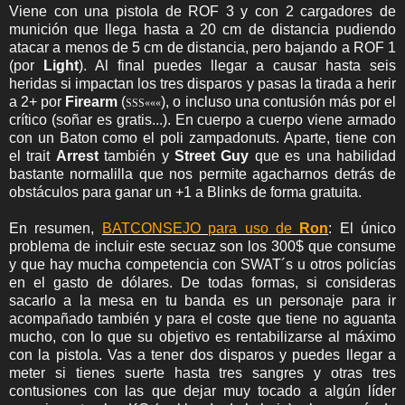
Viene con una pistola de ROF 3 y con 2 cargadores de
munición que llega hasta a 20 cm de distancia pudiendo
atacar a menos de 5 cm de distancia, pero bajando a ROF 1
(por
Light
). Al final puedes llegar a causar hasta seis
heridas si impactan los tres disparos y pasas la tirada a herir
a 2+ por
Firearm
(
), o incluso una contusión más por el
S
S
S
«
«
«
crítico (soñar es gratis...). En cuerpo a cuerpo viene armado
con un Baton como el poli zampadonuts. Aparte, tiene con
el trait
Arrest
también
y
Street Guy
que es una habilidad
bastante normalilla que nos permite agacharnos detrás de
obstáculos para ganar un +1 a Blinks de forma gratuita.
En resumen,
BATCONSEJO para uso de
Ron
: El único
problema de incluir este secuaz son los 300$ que consume
y que hay mucha competencia con SWAT´s u otros policías
en el gasto de dólares. De todas formas, si consideras
sacarlo a la mesa en tu banda es un personaje para ir
acompañado también y para el coste que tiene no aguanta
mucho, con lo que su objetivo es rentabilizarse al máximo
con la pistola. Vas a tener dos disparos y puedes llegar a
meter si tienes suerte hasta tres sangres y otras tres
contusiones con las que dejar muy tocado a algún líder