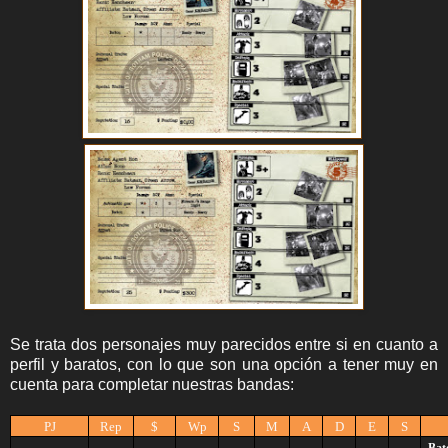
Se trata dos personajes muy parecidos entre si en cuanto a
perfil y baratos, con lo que son una opción a tener muy en
cuenta para completar nuestras bandas:
PJ
Rep
$
Wp
S
M
A
D
E
S
Bat