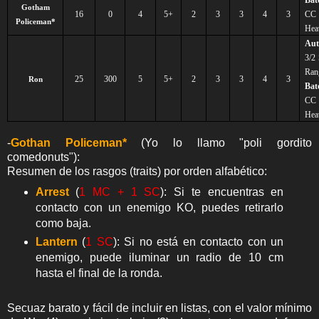
Gotham
16
0
4
5+
2
3
3
4
3
C
Policeman*
Hea
Au
3/2
Ran
25
300
5
5+
2
3
3
4
3
Ron
Bat
C
Hea
-
Gothan Policeman*
(Yo lo llamo "poli gordito
comedonuts"):
Resumen de los rasgos (traits) por orden alfabético:
Arrest
(
1 MC + 1 SC
): Si te encuentras en
contacto con un enemigo KO, puedes retirarlo
como baja.
Lantern
(
1 SC
): Si no está en contacto con un
enemigo, puede iluminar un radio de 10 cm
hasta el final de la ronda.
Secuaz barato y fácil de incluir en listas, con el valor mínimo