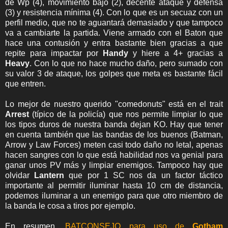
de Wp (4), movimiento bajo (2), decente ataque y defensa
(3) y resistencia mínima (4). Con lo que es un secuaz con un
perfil medio, que no te aguantará demasiado y que tampoco
va a cambiarte la partida. Viene armado con el Baton que
hace una contusión y entra bastante bien gracias a que
repite para impactar por
Handy
y hiere a 4+ gracias a
Heavy
. Con lo que no hace mucho daño, pero sumado con
su valor 3 de ataque, los golpes que meta es bastante fácil
que entren.
Lo mejor de nuestro querido "comedonuts" está en el trait
Arrest
(típico de la policía) que nos permite limpiar lo que
los tipos duros de nuestra banda dejan KO. Hay que tener
en cuenta también que las bandas de los buenos (Batman,
Arrow y Law Forces) meten casi todo daño no letal, apenas
hacen sangres con lo que está habilidad nos va genial para
ganar unos PV más y limpiar enemigos. Tampoco hay que
olvidar
Lantern
que por 1 SC nos da un factor táctico
importante al permitir iluminar hasta 10 cm de distancia,
podemos iluminar a un enemigo para que otro miembro de
la banda le cosa a tiros por ejemplo.
En resumen,
BATCONSEJO para uso de
Gotham