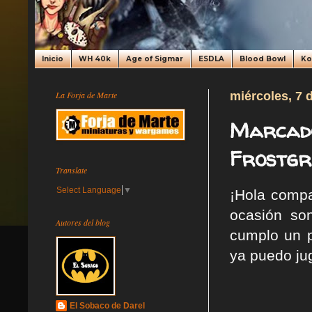
Inicio
WH 40k
Age of Sigmar
ESDLA
Blood Bowl
K
La Forja de Marte
miércoles, 7 
Marcado
Frostgr
Translate
Select Language
▼
¡Hola compa
ocasión so
Autores del blog
cumplo un 
ya puedo jug
El Sobaco de Darel