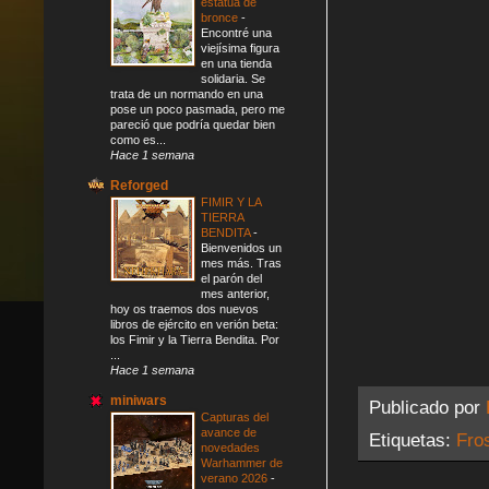
estatua de
bronce
-
Encontré una
viejísima figura
en una tienda
solidaria. Se
trata de un normando en una
pose un poco pasmada, pero me
pareció que podría quedar bien
como es...
Hace 1 semana
Reforged
FIMIR Y LA
TIERRA
BENDITA
-
Bienvenidos un
mes más. Tras
el parón del
mes anterior,
hoy os traemos dos nuevos
libros de ejército en verión beta:
los Fimir y la Tierra Bendita. Por
...
Hace 1 semana
miniwars
Publicado por
Capturas del
avance de
Etiquetas:
Fro
novedades
Warhammer de
verano 2026
-