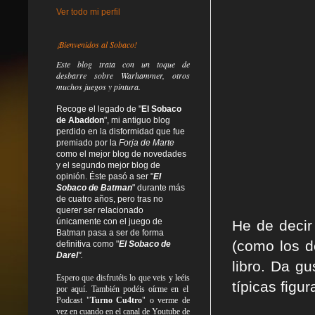
Ver todo mi perfil
¡Bienvenidos al Sobaco!
Este blog trata
con un toque de
desbarre
sobre Warhammer, otros
muchos juegos y pintura.
Recoge el legado de "
El Sobaco
de Abaddon
", mi antiguo blog
perdido en la disformidad
que fue
premiado por la
Forja de Marte
como el mejor blog de novedades
y el segundo mejor blog de
opinión. Éste pasó a ser "
El
Sobaco de Batman
" durante más
de cuatro años, pero tras no
querer ser relacionado
únicamente con el juego de
He de decir
Batman pasa a ser de forma
(como los d
definitiva como
"
El Sobaco de
Darel
".
libro. Da g
Espero que disfrutéis lo que
veis
y
leéis
típicas figur
por aquí. También podéis oírme en el
Podcast "
Turno Cu4tro
" o verme de
vez en cuando en el canal de Youtube de