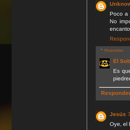
Unkno
Poco a 
No impo
encanto 
Respon
Respuestas
El So
Es que
piedre
Responde
Jesús
Oye, el 