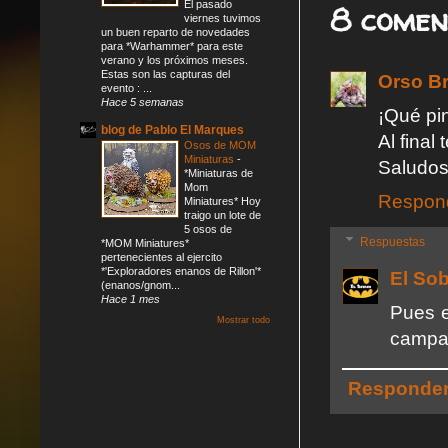
El pasado
8 comen
viernes tuvimos
un buen reparto de novedades
para *Warhammer* para este
verano y los próximos meses.
Estas son las capturas del
Orso B
evento : ...
Hace 5 semanas
¡Qué pi
blog de Pablo El Marques
Al final
Osos de MOM
Miniaturas
-
Saludos
*Miniaturas de
Mom
Respon
Miniatures* Hoy
traigo un lote de
5 osos de
Respuestas
*MOM Miniatures*
pertenecientes al ejercito
*'Exploradores enanos de Rillon'*
El So
(enanos/gnom...
Hace 1 mes
Pues e
Mostrar todo
campa
Responde