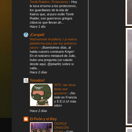
Tomb Raiders: Protectores
-
Hoy
le toca el turno a los protectores,
los guardianes de la isla de
Kairos que, al puro estilo Tomb
Raider, son guerreros griegos
clásicos que llevan ah...
Hace 1 día
¡Cargad!
Warhammer Academy: La nueva
plataforma para dar tus primeros
pasos
-
¡Buenísimos días, al
habla vuestro comisario Kriger!
En el noticiero miniaturil de Julio,
hubo una pregunta (un saludo
desde aquí, @jotaefe) sobre si
valía...
Hace 2 días
Tozudos!
WTC: las otras
listas que
gustaron
-
¡No
todo es Francia
y E.E.U.U! más
info!»
Hace 2 días
El Peón y el Rey
OGROS
DRAGÓN
(Gabi)
-
Gabi