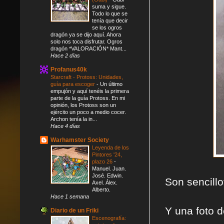
suma y sigue.
Todo lo que se
tenía que decir
se los ogros
dragón ya se dijo aquí. Ahora
solo nos toca disfrutar. Ogros
dragón *VALORACIÓN* Mant...
Hace 2 días
Profanus40k
Starcraft - Protoss: Unidades,
guía para escoger
-
Un último
empujón y aquí tenéis la primera
parte de la guía Protoss. En mi
opinión, los Protoss son un
ejército un poco a medio cocer.
Archon tenía la in...
Hace 4 días
Warhamster Society
Leyenda de los
Pintores '24,
plazo 26
-
Manuel. Juan.
José. Edwin.
Son sencill
Axel. Álex.
Alberto.
Hace 1 semana
Y una foto d
Diario de un Friki
Escenografía: