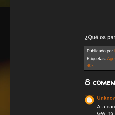
¿Qué os pa
Publicado por
Etiquetas:
Age
40k
8 comen
Unkno
A la can
GW no i