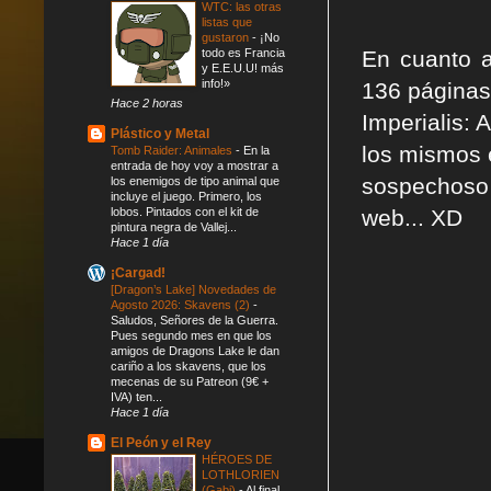
WTC: las otras
listas que
gustaron
-
¡No
todo es Francia
En cuanto a
y E.E.U.U! más
info!»
136 páginas,
Hace 2 horas
Imperialis: 
Plástico y Metal
los mismos 
Tomb Raider: Animales
-
En la
entrada de hoy voy a mostrar a
sospechoso
los enemigos de tipo animal que
incluye el juego. Primero, los
lobos. Pintados con el kit de
web... XD
pintura negra de Vallej...
Hace 1 día
¡Cargad!
[Dragon’s Lake] Novedades de
Agosto 2026: Skavens (2)
-
Saludos, Señores de la Guerra.
Pues segundo mes en que los
amigos de Dragons Lake le dan
cariño a los skavens, que los
mecenas de su Patreon (9€ +
IVA) ten...
Hace 1 día
El Peón y el Rey
HÉROES DE
LOTHLORIEN
(Gabi)
-
Al final