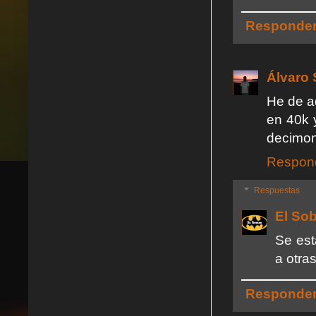
Responde
Álvaro 
He de a
en 40k 
decimon
Respon
Respuestas
El So
Se est
a otras
Responde