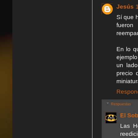
Jesús
Sí que h
fueron
reempaq
En lo q
ejemplo
un lado
precio 
miniatu
Respon
Respuestas
El So
Las H
reedici