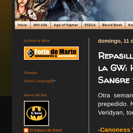
Inicio
WH 40k
Age of Sigmar
ESDLA
Blood Bowl
K
La Forja de Marte
domingo, 11 
Repasill
la GW: 
Translate
Sangre y
Select Language
▼
Otra sema
Autores del blog
prepedido. 
Veridyan, to
-
Canoness 
El Sobaco de Darel