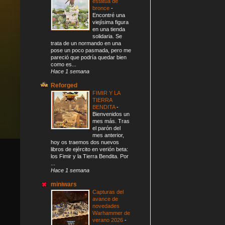
estatua de
bronce
-
Encontré una
viejísima figura
en una tienda
solidaria. Se
trata de un normando en una
pose un poco pasmada, pero me
pareció que podría quedar bien
como es...
Hace 1 semana
Reforged
FIMIR Y LA
TIERRA
BENDITA
-
Bienvenidos un
mes más. Tras
el parón del
mes anterior,
hoy os traemos dos nuevos
libros de ejército en verión beta:
los Fimir y la Tierra Bendita. Por
...
Hace 1 semana
miniwars
Capturas del
avance de
novedades
Warhammer de
verano 2026
-