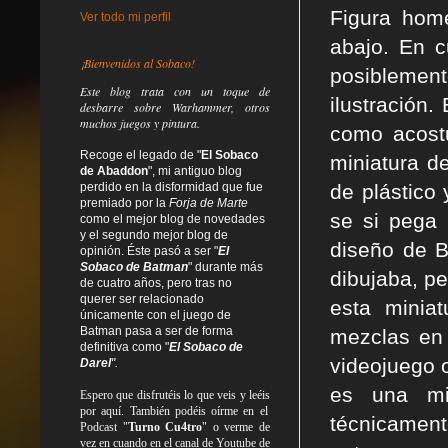
Figura hom
Ver todo mi perfil
abajo. En c
¡Bienvenidos al Sobaco!
posiblement
Este blog trata
con un toque de
ilustración.
desbarre
sobre Warhammer, otros
muchos juegos y pintura.
como acost
Recoge el legado de "
El Sobaco
miniatura d
de Abaddon
", mi antiguo blog
perdido en la disformidad
que fue
de plástico
premiado por la
Forja de Marte
se si pega 
como el mejor blog de novedades
y el segundo mejor blog de
diseño de B
opinión. Éste pasó a ser "
El
Sobaco de Batman
" durante más
dibujaba, pe
de cuatro años, pero tras no
querer ser relacionado
esta minia
únicamente con el juego de
Batman pasa a ser de forma
mezclas en 
definitiva como
"
El Sobaco de
videojuego o
Darel
".
es una mi
Espero que disfrutéis lo que
veis
y
leéis
por aquí. También podéis oírme en el
técnicament
Podcast "
Turno Cu4tro
" o verme de
vez en cuando en el canal de Youtube de