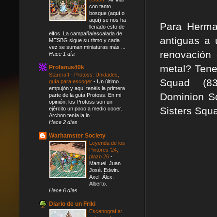
con tanto
bosque (aquí o
aquí) se nos ha
Para Herma
llenado esto de
elfos. La campaña/escalada de
antiguas a
MESBG sigue su ritmo y cada
vez se suman miniaturas más ...
renovación 
Hace 1 día
metal? Tene
Profanus40k
Starcraft - Protoss: Unidades,
Squad (83 
guía para escoger
-
Un último
empujón y aquí tenéis la primera
Dominion S
parte de la guía Protoss. En mi
opinión, los Protoss son un
Sisters Squa
ejército un poco a medio cocer.
Archon tenía la in...
Hace 2 días
Warhamster Society
Leyenda de los
Pintores '24,
plazo 26
-
Manuel. Juan.
José. Edwin.
Axel. Álex.
Alberto.
Hace 6 días
Diario de un Friki
Escenografía: