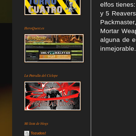
elfos tiene
y 5 Reavers
Packmaster,
HeroQuest.es
Mortar Wea
alguna de es
inmejorable.
La Patrulla del Cíclope
Mi lista de blogs
Tozudos!