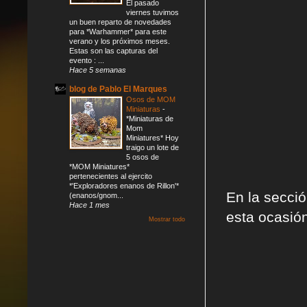
El pasado
viernes tuvimos
un buen reparto de novedades
para *Warhammer* para este
verano y los próximos meses.
Estas son las capturas del
evento : ...
Hace 5 semanas
blog de Pablo El Marques
Osos de MOM
Miniaturas
-
*Miniaturas de
Mom
Miniatures* Hoy
traigo un lote de
5 osos de
*MOM Miniatures*
pertenecientes al ejercito
*'Exploradores enanos de Rillon'*
En la secci
(enanos/gnom...
Hace 1 mes
esta ocasión
Mostrar todo