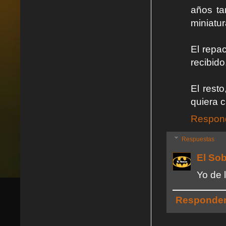
años ta
miniatura
El repa
recibido
El rest
quiera c
Respon
Respuestas
El So
Yo de 
Responde