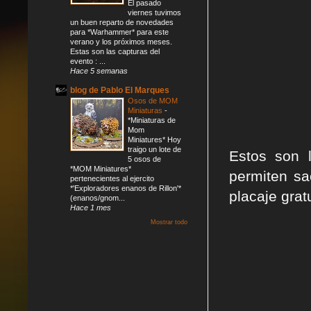
El pasado
viernes tuvimos
un buen reparto de novedades
para *Warhammer* para este
verano y los próximos meses.
Estas son las capturas del
evento : ...
Hace 5 semanas
blog de Pablo El Marques
Osos de MOM
Miniaturas
-
*Miniaturas de
Mom
Miniatures* Hoy
traigo un lote de
Estos son 
5 osos de
*MOM Miniatures*
permiten sa
pertenecientes al ejercito
*'Exploradores enanos de Rillon'*
placaje grat
(enanos/gnom...
Hace 1 mes
Mostrar todo