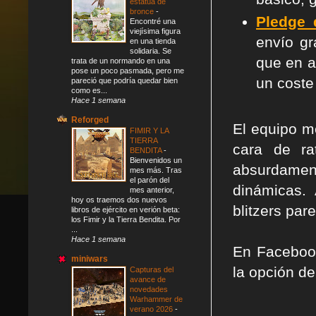
estatua de
bronce
-
Pledge 
Encontré una
viejísima figura
envío gr
en una tienda
solidaria. Se
que en a
trata de un normando en una
pose un poco pasmada, pero me
un coste
pareció que podría quedar bien
como es...
Hace 1 semana
Reforged
El equipo m
FIMIR Y LA
TIERRA
cara de ra
BENDITA
-
Bienvenidos un
absurdame
mes más. Tras
el parón del
dinámicas.
mes anterior,
hoy os traemos dos nuevos
blitzers pa
libros de ejército en verión beta:
los Fimir y la Tierra Bendita. Por
...
Hace 1 semana
En Faceboo
miniwars
la opción d
Capturas del
avance de
novedades
Warhammer de
verano 2026
-