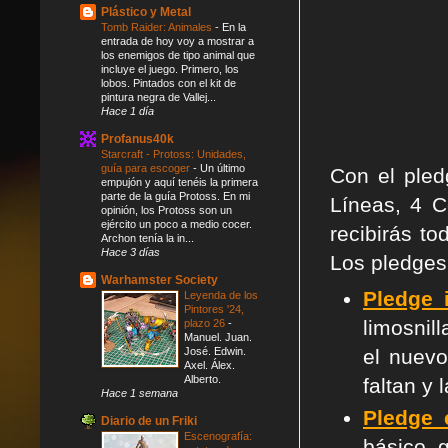
Plástico y Metal
Tomb Raider: Animales
-
En la
entrada de hoy voy a mostrar a
los enemigos de tipo animal que
incluye el juego. Primero, los
lobos. Pintados con el kit de
pintura negra de Vallej...
Hace 1 día
Profanus40k
Starcraft - Protoss: Unidades,
guía para escoger
-
Un último
Con el pled
empujón y aquí tenéis la primera
parte de la guía Protoss. En mi
Líneas, 4 C
opinión, los Protoss son un
ejército un poco a medio cocer.
recibirás t
Archon tenía la in...
Hace 3 días
Los pledges 
Warhamster Society
Pledge 
Leyenda de los
Pintores '24,
limosnil
plazo 26
-
Manuel. Juan.
el nuevo
José. Edwin.
Axel. Álex.
Alberto.
faltan y 
Hace 1 semana
Pledge
Diario de un Friki
Escenografía:
básico, 