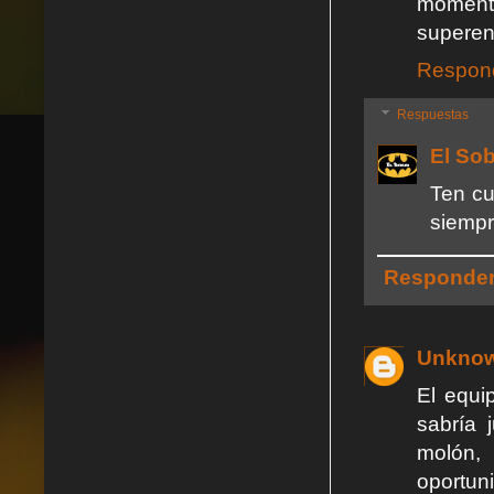
momen
superen
Respon
Respuestas
El So
Ten cu
siemp
Responde
Unkno
El equi
sabría 
molón,
oportun