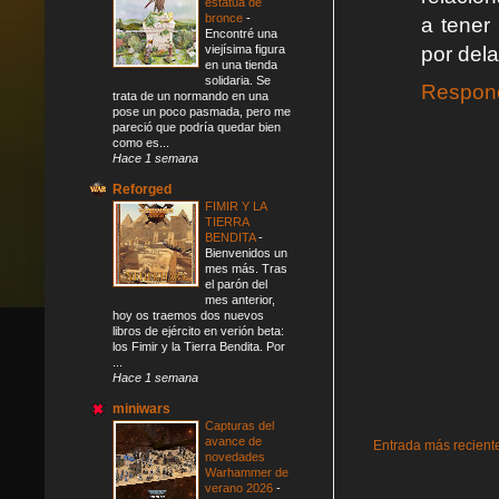
estatua de
bronce
-
a tener 
Encontré una
viejísima figura
por dela
en una tienda
solidaria. Se
Respon
trata de un normando en una
pose un poco pasmada, pero me
pareció que podría quedar bien
como es...
Hace 1 semana
Reforged
FIMIR Y LA
TIERRA
BENDITA
-
Bienvenidos un
mes más. Tras
el parón del
mes anterior,
hoy os traemos dos nuevos
libros de ejército en verión beta:
los Fimir y la Tierra Bendita. Por
...
Hace 1 semana
miniwars
Capturas del
avance de
Entrada más recient
novedades
Warhammer de
verano 2026
-