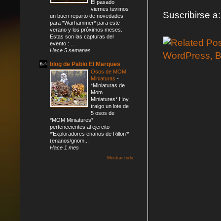
El pasado
viernes tuvimos
Suscribirse a
un buen reparto de novedades
para *Warhammer* para este
verano y los próximos meses.
Estas son las capturas del
evento : ...
Hace 5 semanas
blog de Pablo El Marques
Osos de MOM
Miniaturas
-
*Miniaturas de
Mom
Miniatures* Hoy
traigo un lote de
5 osos de
*MOM Miniatures*
pertenecientes al ejercito
*'Exploradores enanos de Rillon'*
(enanos/gnom...
Hace 1 mes
Mostrar todo