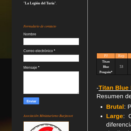
"
La Legión del Turia
".
Formulario de contacto
Nombre
Correo electrónico
*
PJ
Rep
Titan
53
Blue
Mensaje
*
Penguin*
-
Titan
Blue
Resumen de l
Brutal
: 
Large
: 
Asociación Miniaturismo Burjassot
diferenc