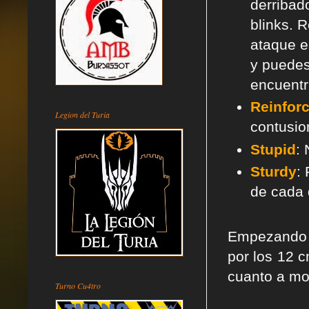
derribad
blinks. 
ataque e
y puedes
encuentr
Reinfor
Legion del Turia
contusi
Stupid
:
Sturdy
:
de cada 
Empezando p
por los 12 
cuanto a mo
Turno Cu4tro