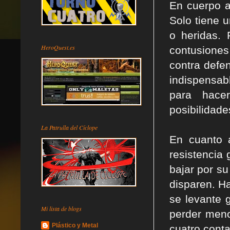
En cuerpo a
Solo tiene 
o heridas.
HeroQuest.es
contusione
contra defe
indispensab
para hacer
posibilidade
La Patrulla del Cíclope
En cuanto a
resistencia 
bajar por s
disparen. H
se levante 
Mi lista de blogs
perder men
Plástico y Metal
cuatro conta