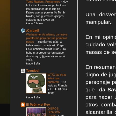
Tomb Raiders: Protectores
-
Hoy
le toca el turno a los protectores,
los guardianes de la isla de
Kairos que, al puro estilo Tomb
Una desve
Raider, son guerreros griegos
clásicos que llevan ah...
manipular.
Hace 6 horas
¡Cargad!
Warhammer Academy: La nueva
En mi opini
plataforma para dar tus primeros
pasos
-
¡Buenísimos días, al
cuidado vol
habla vuestro comisario Kriger!
En el noticiero miniaturil de Julio,
masas de s
hubo una pregunta (un saludo
desde aquí, @jotaefe) sobre si
valía...
Hace 1 día
En resume
Tozudos!
digno de ju
WTC: las otras
listas que
personaje pa
gustaron
-
¡No
todo es Francia
que da
Sa
y E.E.U.U! más
info!»
para hacer 
Hace 1 día
otros com
El Peón y el Rey
OGROS
alcantarilla
DRAGÓN
(Gabi)
-
Gabi