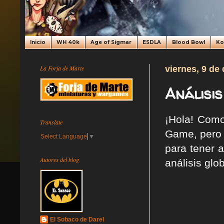
Inicio
WH 40k
Age of Sigmar
ESDLA
Blood Bowl
K
La Forja de Marte
viernes, 9 de
Análisis
¡Hola! Como
Translate
Game, pero 
Select Language
▼
para tener a
Autores del blog
análisis glo
El Sobaco de Darel