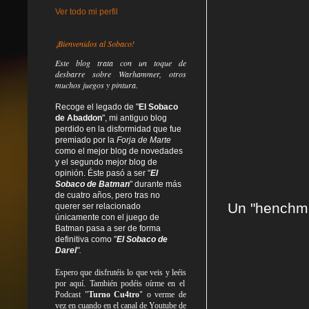
Ver todo mi perfil
¡Bienvenidos al Sobaco!
Este blog trata
con un toque de
desbarre
sobre Warhammer, otros
muchos juegos y pintura.
Recoge el legado de "
El Sobaco
de Abaddon
", mi antiguo blog
perdido en la disformidad
que fue
premiado por la
Forja de Marte
como el mejor blog de novedades
y el segundo mejor blog de
opinión. Éste pasó a ser "
El
Sobaco de Batman
" durante más
de cuatro años, pero tras no
Un "henchmen
querer ser relacionado
únicamente con el juego de
Batman pasa a ser de forma
definitiva como
"
El Sobaco de
Darel
".
Espero que disfrutéis lo que
veis
y
leéis
por aquí. También podéis oírme en el
Podcast "
Turno Cu4tro
" o verme de
vez en cuando en el canal de Youtube de