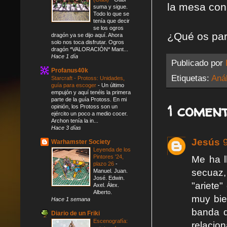
la mesa con
suma y sigue.
Todo lo que se
tenía que decir
se los ogros
¿Qué os par
dragón ya se dijo aquí. Ahora
solo nos toca disfrutar. Ogros
dragón *VALORACIÓN* Mant...
Hace 1 día
Publicado por
Profanus40k
Etiquetas:
Anál
Starcraft - Protoss: Unidades,
guía para escoger
-
Un último
empujón y aquí tenéis la primera
parte de la guía Protoss. En mi
1 coment
opinión, los Protoss son un
ejército un poco a medio cocer.
Archon tenía la in...
Hace 3 días
Jesús
Warhamster Society
Leyenda de los
Pintores '24,
Me ha l
plazo 26
-
secuaz,
Manuel. Juan.
José. Edwin.
"ariete
Axel. Álex.
Alberto.
muy bien
Hace 1 semana
banda d
Diario de un Friki
Escenografía:
relacio