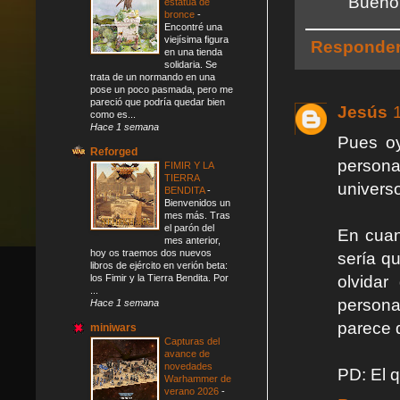
Bueno t
estatua de
bronce
-
Encontré una
viejísima figura
Responde
en una tienda
solidaria. Se
trata de un normando en una
pose un poco pasmada, pero me
pareció que podría quedar bien
Jesús
como es...
Hace 1 semana
Pues oy
Reforged
person
FIMIR Y LA
TIERRA
universo
BENDITA
-
Bienvenidos un
mes más. Tras
el parón del
En cuan
mes anterior,
hoy os traemos dos nuevos
sería q
libros de ejército en verión beta:
los Fimir y la Tierra Bendita. Por
olvidar
...
persona
Hace 1 semana
parece q
miniwars
Capturas del
avance de
novedades
PD: El 
Warhammer de
verano 2026
-