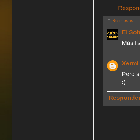
Respon
Respuestas
El So
Más lis
Xermi
Pero s
:(
Responde