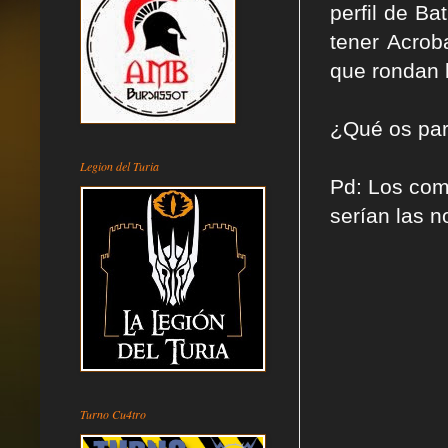
perfil de B
tener Acrob
que rondan 
¿Qué os pare
Legion del Turia
Pd: Los com
serían las 
Turno Cu4tro