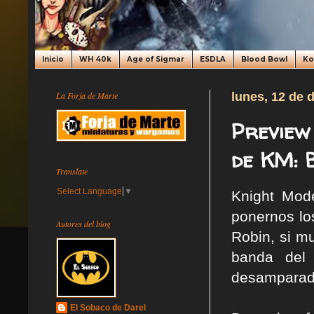
Inicio
WH 40k
Age of Sigmar
ESDLA
Blood Bowl
K
La Forja de Marte
lunes, 12 de 
Preview
de KM: B
Translate
Select Language
▼
Knight Mod
ponernos lo
Autores del blog
Robin, si m
banda del 
desamparada
El Sobaco de Darel