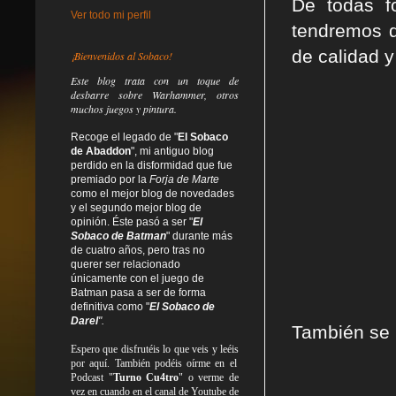
De todas f
Ver todo mi perfil
tendremos d
de calidad y
¡Bienvenidos al Sobaco!
Este blog trata
con un toque de
desbarre
sobre Warhammer, otros
muchos juegos y pintura.
Recoge el legado de "
El Sobaco
de Abaddon
", mi antiguo blog
perdido en la disformidad
que fue
premiado por la
Forja de Marte
como el mejor blog de novedades
y el segundo mejor blog de
opinión. Éste pasó a ser "
El
Sobaco de Batman
" durante más
de cuatro años, pero tras no
querer ser relacionado
únicamente con el juego de
Batman pasa a ser de forma
definitiva como
"
El Sobaco de
Darel
".
También se h
Espero que disfrutéis lo que
veis
y
leéis
por aquí. También podéis oírme en el
Podcast "
Turno Cu4tro
" o verme de
vez en cuando en el canal de Youtube de