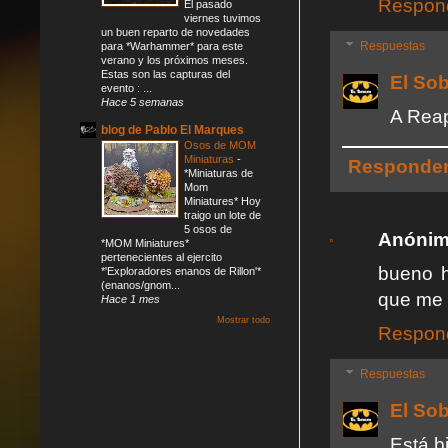
Respon
El pasado
viernes tuvimos
un buen reparto de novedades
Respuestas
para *Warhammer* para este
verano y los próximos meses.
Estas son las capturas del
El So
evento : ...
Hace 5 semanas
A Reap
blog de Pablo El Marques
Osos de MOM
Miniaturas
-
Responde
*Miniaturas de
Mom
Miniatures* Hoy
traigo un lote de
5 osos de
Anóni
*MOM Miniatures*
pertenecientes al ejercito
bueno h
*'Exploradores enanos de Rillon'*
(enanos/gnom...
que me l
Hace 1 mes
Mostrar todo
Respon
Respuestas
El So
Está b