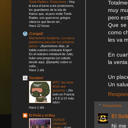
Totalme
Tomb Raiders: Protectores
-
Hoy
le toca el turno a los protectores,
muy muy
los guardianes de la isla de
Kairos que, al puro estilo Tomb
pero es
Raider, son guerreros griegos
clásicos que llevan ah...
Que se 
Hace 22 horas
como ch
¡Cargad!
Warhammer Academy: La nueva
les va 
plataforma para dar tus primeros
pasos
-
¡Buenísimos días, al
habla vuestro comisario Kriger!
En cuan
En el noticiero miniaturil de Julio,
hubo una pregunta (un saludo
la venta
desde aquí, @jotaefe) sobre si
valía...
Hace 1 día
Un place
Tozudos!
WTC: las otras
Un salu
listas que
gustaron
-
¡No
Respon
todo es Francia
y E.E.U.U! más
info!»
Respuestas
Hace 1 día
El So
El Peón y el Rey
OGROS
DRAGÓN
Ni me 
(Gabi)
-
Gabi