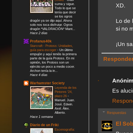
suma y sigue.
XD.
Todo lo que se
tenía que decir
se los ogros
Lo de 
dragón ya se dijo aquí. Ahora
solo nos toca disfrutar. Ogros
si no 
dragón *VALORACIÓN* Mant...
Hace 2 días
Profanus40k
¡Un sa
Starcraft - Protoss: Unidades,
guía para escoger
-
Un último
empujón y aquí tenéis la primera
Responde
parte de la guía Protoss. En mi
opinión, los Protoss son un
ejército un poco a medio cocer.
Archon tenía la in...
Hace 4 días
Anóni
Warhamster Society
Leyenda de los
Es aluc
Pintores '24,
plazo 26
-
Respon
Manuel. Juan.
José. Edwin.
Axel. Álex.
Alberto.
Respuestas
Hace 1 semana
El So
Diario de un Friki
Escenografía: