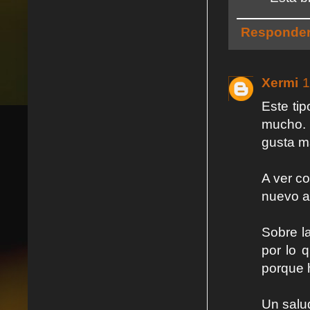
Responde
Xermi
1
Este tip
mucho. 
gusta m
A ver c
nuevo a
Sobre la
por lo 
porque h
Un salu