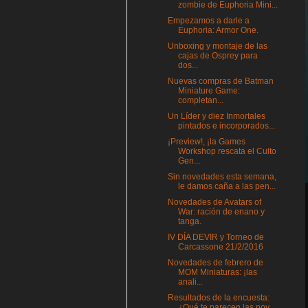
zombie de Euphoria Mini...
Empezamos a darle a
Euphoria: Armor One.
Unboxing y montaje de las
cajas de Osprey para
dos...
Nuevas compras de Batman
Miniature Game:
completan...
Un Líder y diez Inmortales
pintados e incorporados...
¡Preview!, ¡la Games
Workshop rescata el Culto
Gen...
Sin novedades esta semana,
le damos caña a las pen...
Novedades de Avatars of
War: ración de enano y
tanga.
IV DÍA DEVIR y Torneo de
Carcassone 21/2/2016
Novedades de febrero de
MOM Miniaturas: ¡las
anali...
Resultados de la encuesta:
¿Qué te parecen las nov...