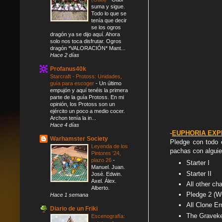
suma y sigue.
Todo lo que se
tenía que decir
se los ogros
dragón ya se dijo aquí. Ahora
solo nos toca disfrutar. Ogros
dragón *VALORACIÓN* Mant...
Hace 2 días
Profanus40k
Starcraft - Protoss: Unidades,
guía para escoger
-
Un último
empujón y aquí tenéis la primera
parte de la guía Protoss. En mi
opinión, los Protoss son un
ejército un poco a medio cocer.
Archon tenía la in...
Hace 4 días
-
EUPHORIA EXP
Warhamster Society
Pledge con todo e
Leyenda de los
pachas con algui
Pintores '24,
plazo 26
-
Starter I
Manuel. Juan.
Starter II
José. Edwin.
Axel. Álex.
All other ch
Alberto.
Pledge 2 
Hace 1 semana
All Clone Er
Diario de un Friki
The Gravekee
Escenografía: