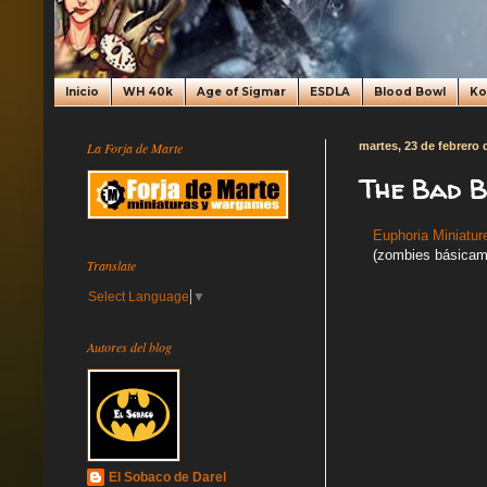
Inicio
WH 40k
Age of Sigmar
ESDLA
Blood Bowl
K
La Forja de Marte
martes, 23 de febrero 
The Bad B
Euphoria Miniatur
(zombies básicame
Translate
Select Language
▼
Autores del blog
El Sobaco de Darel