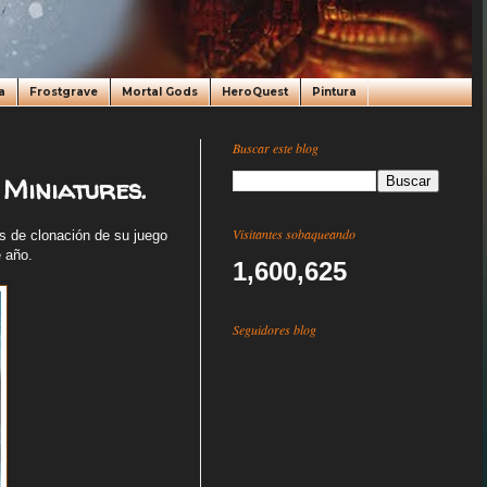
a
Frostgrave
Mortal Gods
HeroQuest
Pintura
Buscar este blog
Miniatures.
Visitantes sobaqueando
s de clonación de su juego
e año.
1,600,625
Seguidores blog