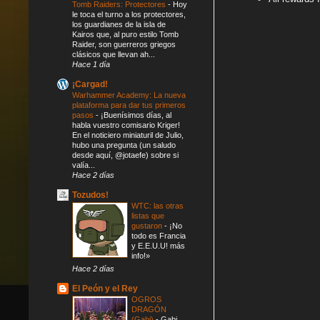
Tomb Raiders: Protectores
-
Hoy
le toca el turno a los protectores,
los guardianes de la isla de
Kairos que, al puro estilo Tomb
Raider, son guerreros griegos
clásicos que llevan ah...
Hace 1 día
¡Cargad!
Warhammer Academy: La nueva
plataforma para dar tus primeros
pasos
-
¡Buenísimos días, al
habla vuestro comisario Kriger!
En el noticiero miniaturil de Julio,
hubo una pregunta (un saludo
desde aquí, @jotaefe) sobre si
valía...
Hace 2 días
Tozudos!
WTC: las otras
listas que
gustaron
-
¡No
todo es Francia
y E.E.U.U! más
info!»
Hace 2 días
El Peón y el Rey
OGROS
DRAGÓN
(Gabi)
-
Gabi