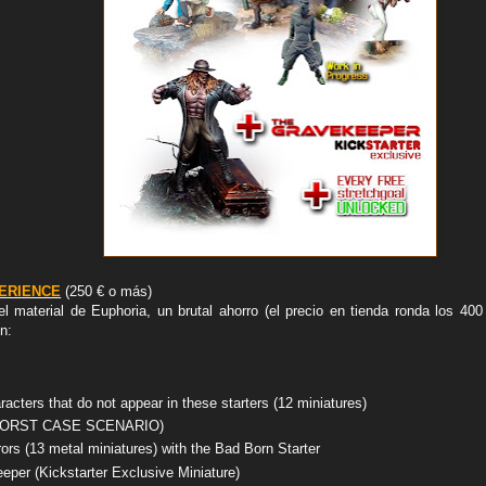
ERIENCE
(250 € o más)
l material de Euphoria, un brutal ahorro (el precio en tienda ronda los 400
en:
aracters that do not appear in these starters (12 miniatures)
(WORST CASE SCENARIO)
rors (13 metal miniatures) with the Bad Born Starter
per (Kickstarter Exclusive Miniature)