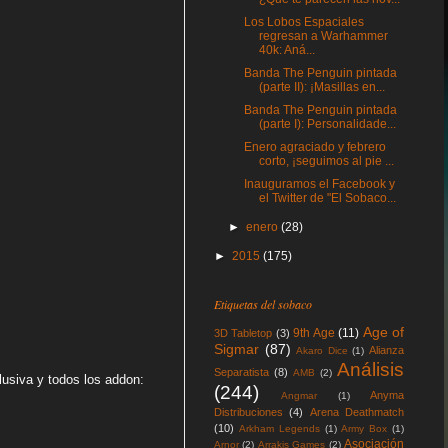
Los Lobos Espaciales
regresan a Warhammer
40k: Aná...
Banda The Penguin pintada
(parte II): ¡Masillas en...
Banda The Penguin pintada
(parte I): Personalidade...
Enero agraciado y febrero
corto, ¡seguimos al pie ...
Inauguramos el Facebook y
el Twitter de "El Sobaco...
►
enero
(28)
►
2015
(175)
Etiquetas del sobaco
Age of
9th Age
(11)
3D Tabletop
(3)
Sigmar
(87)
Alianza
Akaro Dice
(1)
Análisis
Separatista
(8)
AMB
(2)
clusiva y todos los addon:
(244)
Anyma
Angmar
(1)
Distribuciones
(4)
Arena Deathmatch
(10)
Arkham Legends
(1)
Army Box
(1)
Asociación
Arnor
(2)
Arrakis Games
(2)