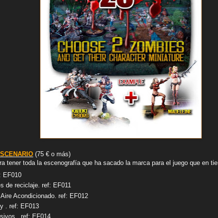
ESCENARIO
(75 € o más)
ra tener toda la escenografía que ha sacado la marca para el juego que en ti
f: EF010
 de reciclaje. ref: EF011
 Aire Acondicionado. ref: EF012
y . ref: EF013
sivos . ref: EF014