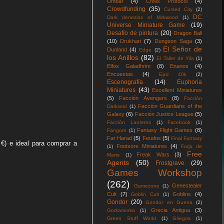
Umbar
(4)
Crisis Protocol
(4)
Crowdfunding
(35)
Cursed City
(2)
DC
Dark denezins of Mirkwood
(1)
Universe Miniature Game
(19)
Desafío de pintura
(20)
Dragon Ball
(10)
Drukhari
(7)
Dungeon Saga
(3)
El Señor de
Dunland
(4)
Edge
(2)
los Anillos
(82)
El Taller de Yila
(1)
Elfos Galadhrim
(8)
Enanos
(4)
Encuestas
(4)
Epic 40k
(2)
Escenografía
(14)
Euphoria
Miniatures
(43)
Excellent Miniatures
(5)
Facción Avengers
(8)
Facción
Facción Guardians of the
Darkseid
(1)
Galaxy
(6)
Facción Justice League
(5)
Facción Lanterns
(1)
Facebook
(1)
Fantasy Flight Games
(8)
Fangorn
(1)
Far Harad
(5)
Feudos
(5)
Final Fantasy
 €) e ideal para comprar a
Footsore Miniatures
(4)
(1)
Forja de
Free
Freak Wars
(3)
Marte
(1)
Agents
(50)
Frostgrave
(29)
Games Workshop
(262)
Genestealer
Gamezone
(1)
Cult
(7)
Goblins
(4)
Goblin Cult
(1)
Gondor
(20)
Gondor en Guerra
(2)
Grecia Antigua
(3)
Gorkamorka
(1)
Green Stuff World
(1)
Griegos
(1)