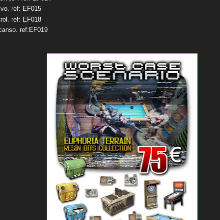
ivo. ref: EF015
rol. ref: EF018
canso. ref:EF019