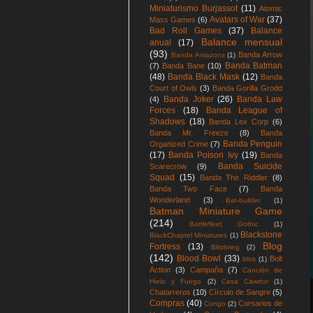
Miniaturismo Burjassot
(11)
Atomic
Avatars of War
(37)
Mass Games
(6)
Bad Roll Games
(37)
Balance
Balance mensual
anual
(17)
(93)
Banda Arrow
Banda Amazons
(1)
Banda Batman
(7)
Banda Bane
(10)
(48)
Banda Black Mask
(12)
Banda
Court of Owls
(3)
Banda Gorilla Grodd
Banda Joker
(26)
Banda Law
(4)
Forces
(18)
Banda League of
Shadows
(18)
Banda Lex Corp
(6)
Banda Mr. Freeze
(8)
Banda
Banda Penguin
Organized Crime
(7)
(17)
Banda Poison Ivy
(19)
Banda
Banda Suicide
Scarecrow
(9)
Squad
(15)
Banda The Riddler
(8)
Banda Two Face
(7)
Banda
Wonderland
(3)
Bat-builder
(1)
Batman Miniature Game
(214)
Battlefleet Gothic
(1)
Blackstone
BlackChaptel Miniatures
(1)
Blog
Fortress
(13)
Blitzkrieg
(2)
(142)
Blood Bowl
(33)
Bolt
blos
(1)
Action
(3)
Campaña
(7)
Canción de
Hielo y Fuego
(2)
Casa Cawdor
(1)
Chatarreros
(10)
Círculo de Sangre
(5)
Compras
(40)
Corsarios de
Congo
(2)