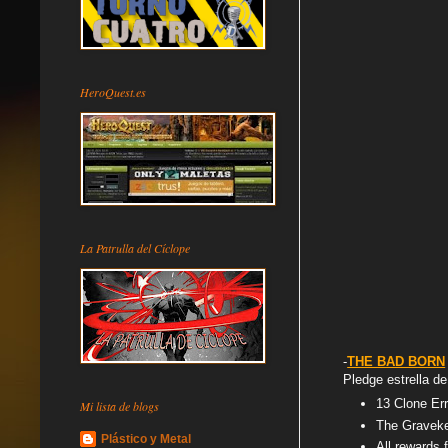
HeroQuest.es
La Patrulla del Cíclope
-
THE BAD BORN
Pledge estrella de
13 Clone Err
Mi lista de blogs
The Gravekee
Plástico y Metal
All rewards 