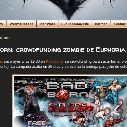
oW
WarmaHordes
Star Wars
Punkapocalyptic
Batman
Euphori
de 2016
orn: crowdfunding zombie de Euphoria 
es
sacó ayer a las 19:00 en
Kickstarter
su crowdfunding para sacar los errore
nte). La campaña acaba en 29 días y se estima la entrega para julio de est