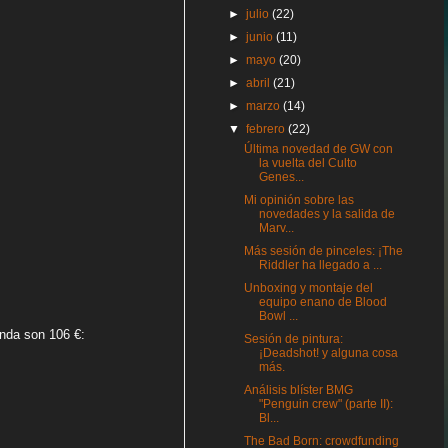
►
julio
(22)
►
junio
(11)
►
mayo
(20)
►
abril
(21)
►
marzo
(14)
▼
febrero
(22)
Última novedad de GW con
la vuelta del Culto
Genes...
Mi opinión sobre las
novedades y la salida de
Marv...
Más sesión de pinceles: ¡The
Riddler ha llegado a ...
Unboxing y montaje del
equipo enano de Blood
Bowl ...
enda son 106 €:
Sesión de pintura:
¡Deadshot! y alguna cosa
más.
Análisis blíster BMG
"Penguin crew" (parte II):
Bl...
The Bad Born: crowdfunding