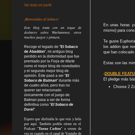
Ver todo mi perfil
¡Bienvenidos al Sobaco!
En unas horas ya
Este blog trata
con un toque de
mismo) para conse
desbarre
sobre Warhammer, otros
muchos juegos y pintura.
Te guste Euphoria
los addon que nos
Recoge el legado de "
El Sobaco
de Abaddon
", mi antiguo blog
que han colocado 
perdido en la disformidad
que fue
premiado por la
Forja de Marte
Estas son las min
como el mejor blog de novedades
y el segundo mejor blog de
-
DOUBLE FEAT
opinión. Éste pasó a ser "
El
El pledge más bás
Sobaco de Batman
" durante más
de cuatro años, pero tras no
Choose 2 Zo
querer ser relacionado
únicamente con el juego de
Batman pasa a ser de forma
definitiva como
"
El Sobaco de
Darel
".
Espero que disfrutéis lo que
veis
y
leéis
por aquí. También podéis oírme en el
Podcast "
Turno Cu4tro
" o verme de
vez en cuando en el canal de Youtube de