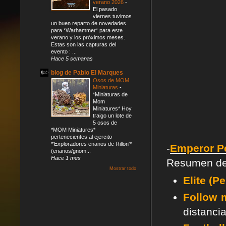
verano 2026
-
El pasado
viernes tuvimos
un buen reparto de novedades
para *Warhammer* para este
verano y los próximos meses.
Estas son las capturas del
evento : ...
Hace 5 semanas
blog de Pablo El Marques
Osos de MOM
Miniaturas
-
*Miniaturas de
Mom
Miniatures* Hoy
traigo un lote de
5 osos de
*MOM Miniatures*
pertenecientes al ejercito
*'Exploradores enanos de Rillon'*
-
Emperor P
(enanos/gnom...
Hace 1 mes
Resumen de l
Mostrar todo
Elite (P
Follow 
distanci