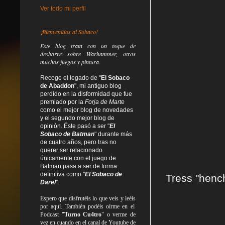
Ver todo mi perfil
¡Bienvenidos al Sobaco!
Este blog trata
con un toque de
desbarre
sobre Warhammer, otros
muchos juegos y pintura.
Recoge el legado de "
El Sobaco
de Abaddon
", mi antiguo blog
perdido en la disformidad
que fue
premiado por la
Forja de Marte
como el mejor blog de novedades
y el segundo mejor blog de
opinión. Éste pasó a ser "
El
Sobaco de Batman
" durante más
de cuatro años, pero tras no
querer ser relacionado
únicamente con el juego de
Batman pasa a ser de forma
definitiva como
"
El Sobaco de
Tress "hench
Darel
".
Espero que disfrutéis lo que
veis
y
leéis
por aquí. También podéis oírme en el
Podcast "
Turno Cu4tro
" o verme de
vez en cuando en el canal de Youtube de