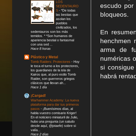
LOS
escudo po
SEDENTAURO
S
-
*De todas
bloqueos.
las bestias que
asolan los
pueblos
civilizados, los
En resume
sedentauros son los más
temidos. * *Son humanos de
henchmen mu
apariencia bestial o fantasmal
con una sed ...
arma de fu
Hace 8 horas
Plástico y Metal
numéricas o
Tomb Raiders: Protectores
-
Hoy
si consigue
le toca el turno a los protectores,
los guardianes de la isla de
Kairos que, al puro estilo Tomb
habrá renta
Raider, son guerreros griegos
clásicos que llevan ah...
Hace 1 día
¡Cargad!
Warhammer Academy: La nueva
plataforma para dar tus primeros
pasos
-
¡Buenísimos días, al
habla vuestro comisario Kriger!
En el noticiero miniaturil de Julio,
hubo una pregunta (un saludo
desde aquí, @jotaefe) sobre si
valía...
Hace 2 días