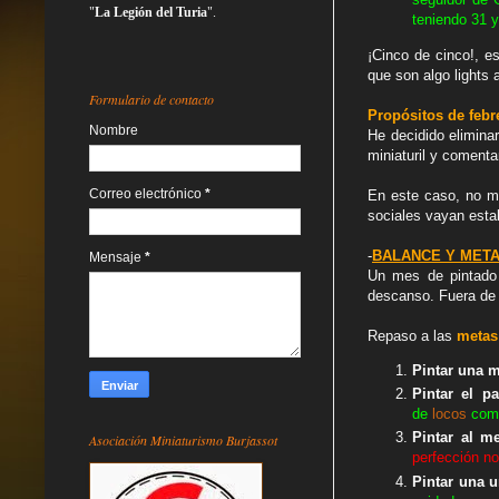
"
La Legión del Turia
".
teniendo 31 y 
¡Cinco de cinco!, e
que son algo lights
Formulario de contacto
Propósitos de febr
Nombre
He decidido elimina
miniaturil y comenta
Correo electrónico
*
En este caso, no me
sociales vayan esta
-
BALANCE Y META
Mensaje
*
Un mes de pintado 
descanso. Fuera de 
Repaso a las
metas
Pintar una m
Pintar el p
de
locos
como
Pintar al m
Asociación Miniaturismo Burjassot
perfección no
Pintar una 