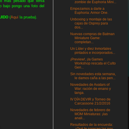
 lo más pesado que tenía
zombie de Euphoria Mini...
o bajo pongo una foto del
Empezamos a darle a
Euphoria: Armor One.
UIDO
(
Aquí
la prueba).
Unboxing y montaje de las
cajas de Osprey para
dos...
Nuevas compras de Batman
Miniature Game:
completan...
Un Líder y diez Inmortales
pintados e incorporados...
¡Preview!, ¡la Games
Workshop rescata el Culto
Gen...
Sin novedades esta semana,
le damos caña a las pen...
Novedades de Avatars of
War: ración de enano y
tanga.
IV DÍA DEVIR y Torneo de
Carcassone 21/2/2016
Novedades de febrero de
MOM Miniaturas: ¡las
anali...
Resultados de la encuesta:
¿Qué te parecen las nov...