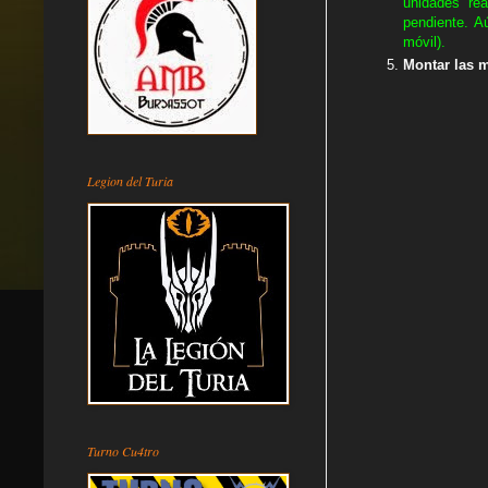
unidades rea
pendiente. A
móvil).
Montar las m
Legion del Turia
Turno Cu4tro