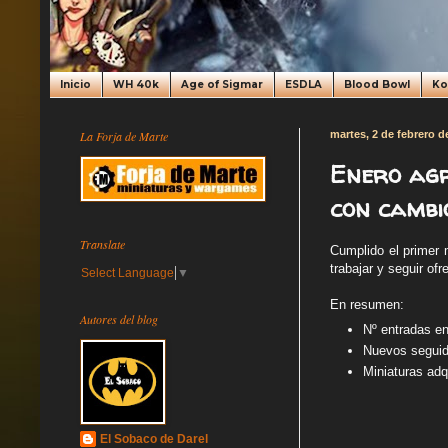
Inicio
WH 40k
Age of Sigmar
ESDLA
Blood Bowl
K
La Forja de Marte
martes, 2 de febrero d
Enero agr
con cambi
Translate
Cumplido el primer
trabajar y seguir o
Select Language
▼
En resumen:
Autores del blog
Nº entradas en
Nuevos seguido
Miniaturas adqu
El Sobaco de Darel