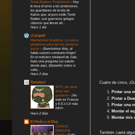
Tomb Raiders: Protectores
-
Hoy
le toca el turno a los protectores,
los guardianes de la isla de
Kairos que, al puro estilo Tomb
Raider, son guerreros griegos
clásicos que llevan ah...
Hace 1 día
¡Cargad!
Warhammer Academy: La nueva
plataforma para dar tus primeros
pasos
-
¡Buenísimos días, al
habla vuestro comisario Kriger!
En el noticiero miniaturil de Julio,
hubo una pregunta (un saludo
desde aquí, @jotaefe) sobre si
valía...
Hace 2 días
Tozudos!
Cuatro de cinco, ¡O
WTC: las otras
listas que
Pintar una m
gustaron
-
¡No
Pintar a Dea
todo es Francia
y E.E.U.U! más
Pintar una 
info!»
Montar el eq
Hace 2 días
Montar mis 
El Peón y el Rey
OGROS
DRAGÓN
También caerá algun
(Gabi)
-
Gabi