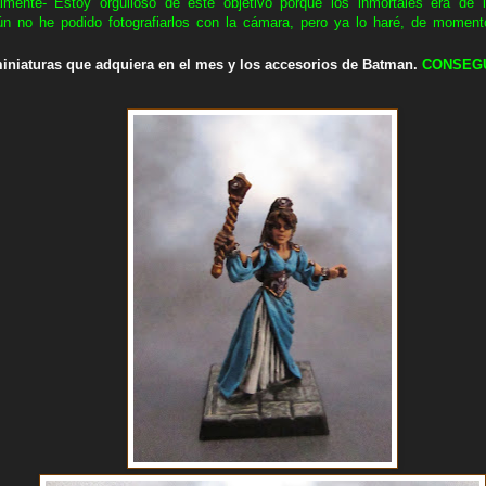
lmente- Estoy orgulloso de este objetivo porque los inmortales era de
ún no he podido fotografiarlos con la cámara, pero ya lo haré, de moment
iniaturas que adquiera en el mes y los accesorios de Batman.
CON
SEG