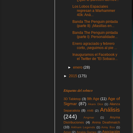
Los Lobos Espaciales
regresan a Warhammer
40k: Aná...
Banda The Penguin pintada
(parte II): ¡Masillas en...
Banda The Penguin pintada
(parte I): Personalidade...
Enero agraciado y febrero
corto, ¡seguimos al pie ...
Inauguramos el Facebook y
el Twitter de "El Sobaco...
►
enero
(28)
►
2015
(175)
Etiquetas del sobaco
Age of
9th Age
(11)
3D Tabletop
(3)
Sigmar
(87)
Alianza
Akaro Dice
(1)
Análisis
Separatista
(8)
AMB
(2)
(244)
Anyma
Angmar
(1)
Distribuciones
(4)
Arena Deathmatch
(10)
Arkham Legends
(1)
Army Box
(1)
Asociación
Arnor
(2)
Arrakis Games
(2)