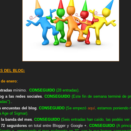
S DEL BLOG:
 de enero
:
ntradas
mínimo.
CON
SEGUIDO
(28 entradas).
og a las redes sociales
.
CON
SEGUIDO
(Este fin de semana terminé de pr
adas").
.
s encuestas del blog
.
CON
SEGUIDO
(Se empezó
aquí
, estamos poniendo 
a Age of Sigmar).
 la banda del mes
.
CON
SEGUIDO
(Seis entradas han caído, las podéis ver
s
72 seguidores
en total entre Blogger y Google +.
CON
SEGUIDO
(A princ
Google +, empezando el mes realmente en 37, con lo que hemos conseguid