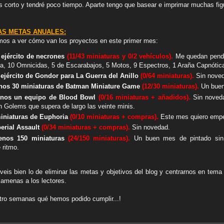
s corto y tendré poco tiempo. Aparte tengo que basear e imprimar muchas fi
AS METAS ANUALES:
os a ver cómo van los proyectos en este primer mes:
ejército de necrones
(11/43 miniaturas y 0/2 vehículos).
Me quedan pendi
a, 10 Omnicidas, 5 de Escarabajos, 5 Motos, 9 Espectros, 1 Araña Capnótica
ejército de Gondor para La Guerra del Anillo
(0/64 miniaturas).
Sin nove
enos 30 miniaturas de Batman Miniature Game
(12/30 miniaturas).
Un buen
enos un equipo de Blood Bowl
(0/16 miniaturas + añadidos).
Sin noveda
n Golems que supera de largo las veinte minis.
iniaturas de Euphoria
(0/10 miniaturas + compras).
Este mes quiero empe
perial Assault
(0/34 miniaturas + compras).
Sin novedad.
menos 150 miniaturas
(24/150 miniaturas).
Un buen mes de pintado sin
 ritmo.
eis bien lo de eliminar las metas y objetivos del blog y centrarnos en tema
amenas a los lectores.
atro semanas qué hemos podido cumplir...!