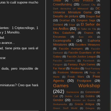
Umbar
(4)
Crisis Protocol
(4)
guras lo cuál supone mucho
Crowdfunding
(35)
Cursed City
(2)
DC
Dark denezins of Mirkwood
(1)
Universe Miniature Game
(19)
Desafío de pintura
(20)
Dragon Ball
(10)
Drukhari
(7)
Dungeon Saga
(3)
El Señor de
Dunland
(4)
Edge
(2)
entes: 1 Criptecnólogo, 1
los Anillos
(82)
El Taller de Yila
(1)
 y 1 Monolito.
Elfos Galadhrim
(8)
Enanos
(4)
Encuestas
(4)
Epic 40k
(2)
dad.
Escenografía
(14)
Euphoria
 avance...
Miniatures
(43)
Excellent Miniatures
d, tiene pinta que será el
(5)
Facción Avengers
(8)
Facción
Facción Guardians of the
Darkseid
(1)
Galaxy
(6)
Facción Justice League
(5)
zar.
Facción Lanterns
(1)
Facebook
(1)
Fantasy Flight Games
(8)
Fangorn
(1)
 duda, pero imposible de
Far Harad
(5)
Feudos
(5)
Final Fantasy
Footsore Miniatures
(4)
(1)
Forja de
Free
Freak Wars
(3)
Marte
(1)
Agents
(50)
Frostgrave
(29)
Games Workshop
 miniaturas? Creo que hará
(262)
Genestealer
Gamezone
(1)
Cult
(7)
Goblins
(4)
Goblin Cult
(1)
Gondor
(20)
Gondor en Guerra
(2)
Grecia Antigua
(3)
Gorkamorka
(1)
Green Stuff World
(1)
Griegos
(1)