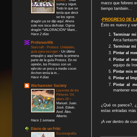
marzo que febrero e
suma y sigue.
tiempo también...
Todo lo que se
tenía que decir
se los ogros
-
PROGRESO DE L
dragón ya se dijo aquí. Ahora
Ésto es nuevo y vam
solo nos toca disfrutar. Ogros
dragón *VALORACIÓN* Mant...
Hace 2 días
Terminar mi 
Arca fantasm
Profanus40k
Terminar mi 
Starcraft - Protoss: Unidades,
guía para escoger
-
Un último
Pintar al m
empujón y aquí tenéis la primera
Pintar al m
parte de la guía Protoss. En mi
opinión, los Protoss son un
equipo de Iro
ejército un poco a medio cocer.
Pintar mis m
Archon tenía la in...
Hace 4 días
Pintar el Im
Pintar al 
Warhamster Society
mantener ese
Leyenda de los
Pintores '24,
plazo 26
-
Manuel. Juan.
¿Qué os parece?, ¿v
José. Edwin.
estas entradas más 
Axel. Álex.
Alberto.
Hace 1 semana
¡A ver dentro de cu
Diario de un Friki
Escenografía: