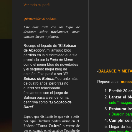
Ver todo mi perfil
¡Bienvenidos al Sobaco!
Este blog trata
con un toque de
desbarre
sobre Warhammer, otros
muchos juegos y pintura.
Recoge el legado de "
El Sobaco
de Abaddon
", mi antiguo blog
perdido en la disformidad
que fue
premiado por la
Forja de Marte
como el mejor blog de novedades
y el segundo mejor blog de
-
BALANCE Y META
opinión. Éste pasó a ser "
El
Sobaco de Batman
" durante más
Repaso a las
metas
de cuatro años, pero tras no
querer ser relacionado
Escribir
20 e
únicamente con el juego de
Lanzar el bl
Batman pasa a ser de forma
definitiva como
"
El Sobaco de
sido "inaugur
Darel
".
Restaurar la
/ Duardin par
Espero que disfrutéis lo que
veis
y
leéis
Cumplir con
por aquí. También podéis oírme en el
Podcast "
Turno Cu4tro
" o verme de
Llegar de lo
vez en cuando en el canal de Youtube de
seguidor de 