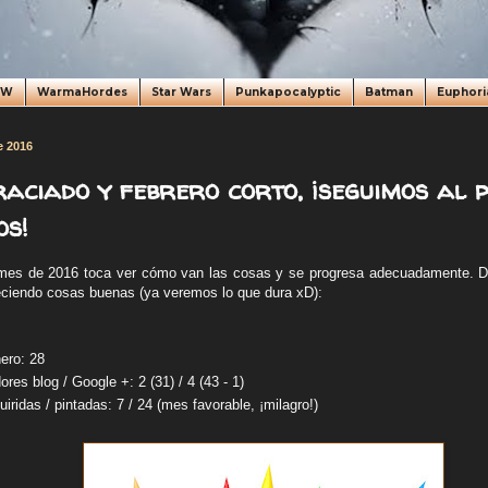
oW
WarmaHordes
Star Wars
Punkapocalyptic
Batman
Euphori
e 2016
aciado y febrero corto, ¡seguimos al p
os!
 mes de 2016 toca ver cómo van las cosas y se progresa adecuadamente. 
freciendo cosas buenas (ya veremos lo que dura xD):
ero: 28
res blog / Google +: 2 (31) / 4 (43 - 1)
iridas / pintadas: 7 / 24 (mes favorable, ¡milagro!)