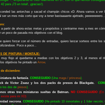
42 para ¡73 en total!, ¡gracias!).
sconded las antorchas y sacad el champán chicos xD. Ahora vamos a ver lo
 al ser un mes más corto que voy a tener bastaaaante ajetrado, peeeeeeeero..
ero
:
r a partir de ahora estas metas y propósitos y centrarme mes a mes en có
r un poco de pasada mis objetivos con el blog.
 quiero forzar con el número de entradas, quiero lanzar sorteos entre los 
bilizándose. Poco a poco...
S DE PINTURA / MONTAJE:
muy flojo al quedarme a medias con los objetivos 2 y 3, al menos el ri
los objetivos he pintado un
Arrow
.
 de diciembre
:
iniatura de fantasía
.
CON
SEGUIDO
(Una
maga / princesa
).
ack de Victor Zsasz y
los dos packs de presos de Blackgate
.
CON
 los dos de
presos
).
enos otras tres miniaturas sueltas de Batman.
NO CONSEGUIDO
(En a
 existe para mi XD)
unidad necrona
.
CON
SEGUIDO
(He pintado 10 inmortales y 1 líder necrón