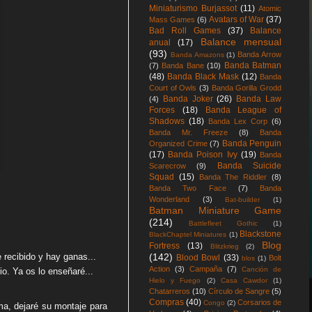
Miniaturismo Burjassot
(11)
Atomic
Avatars of War
(37)
Mass Games
(6)
Bad Roll Games
(37)
Balance
Balance mensual
anual
(17)
(93)
Banda Arrow
Banda Amazons
(1)
Banda Batman
(7)
Banda Bane
(10)
(48)
Banda Black Mask
(12)
Banda
Court of Owls
(3)
Banda Gorilla Grodd
Banda Joker
(26)
Banda Law
(4)
Forces
(18)
Banda League of
Shadows
(18)
Banda Lex Corp
(6)
Banda Mr. Freeze
(8)
Banda
Banda Penguin
Organized Crime
(7)
(17)
Banda Poison Ivy
(19)
Banda
Banda Suicide
Scarecrow
(9)
Squad
(15)
Banda The Riddler
(8)
Banda Two Face
(7)
Banda
Wonderland
(3)
Bat-builder
(1)
Batman Miniature Game
(214)
Battlefleet Gothic
(1)
Blackstone
BlackChaptel Miniatures
(1)
Blog
Fortress
(13)
Blitzkrieg
(2)
(142)
 recibido y hay ganas...
Blood Bowl
(33)
Bolt
blos
(1)
Action
(3)
Campaña
(7)
Canción de
o. Ya os lo enseñaré...
Hielo y Fuego
(2)
Casa Cawdor
(1)
Chatarreros
(10)
Círculo de Sangre
(5)
Compras
(40)
Corsarios de
Congo
(2)
ma, dejaré su montaje para