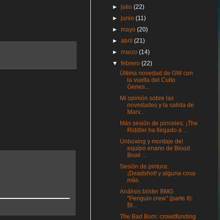
►
julio
(22)
►
junio
(11)
►
mayo
(20)
►
abril
(21)
►
marzo
(14)
▼
febrero
(22)
Última novedad de GW con
la vuelta del Culto
Genes...
Mi opinión sobre las
novedades y la salida de
Marv...
Más sesión de pinceles: ¡The
Riddler ha llegado a ...
Unboxing y montaje del
equipo enano de Blood
Bowl ...
Sesión de pintura:
¡Deadshot! y alguna cosa
más.
Análisis blíster BMG
"Penguin crew" (parte II):
Bl...
The Bad Born: crowdfunding