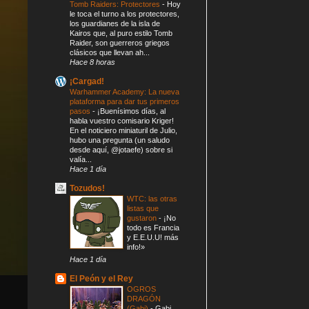
Tomb Raiders: Protectores
-
Hoy
le toca el turno a los protectores,
los guardianes de la isla de
Kairos que, al puro estilo Tomb
Raider, son guerreros griegos
clásicos que llevan ah...
Hace 8 horas
¡Cargad!
Warhammer Academy: La nueva
plataforma para dar tus primeros
pasos
-
¡Buenísimos días, al
habla vuestro comisario Kriger!
En el noticiero miniaturil de Julio,
hubo una pregunta (un saludo
desde aquí, @jotaefe) sobre si
valía...
Hace 1 día
Tozudos!
WTC: las otras
listas que
gustaron
-
¡No
todo es Francia
y E.E.U.U! más
info!»
Hace 1 día
El Peón y el Rey
OGROS
DRAGÓN
(Gabi)
-
Gabi