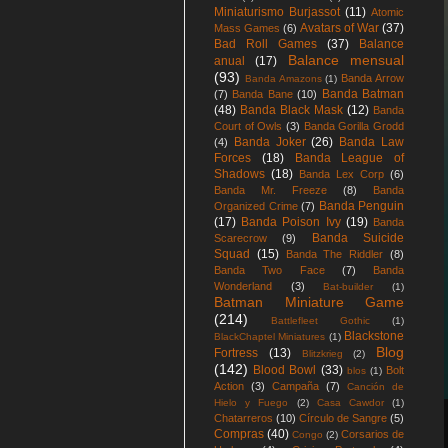
Miniaturismo Burjassot
(11)
Atomic
Avatars of War
(37)
Mass Games
(6)
Bad Roll Games
(37)
Balance
Balance mensual
anual
(17)
(93)
Banda Arrow
Banda Amazons
(1)
Banda Batman
(7)
Banda Bane
(10)
(48)
Banda Black Mask
(12)
Banda
Court of Owls
(3)
Banda Gorilla Grodd
Banda Joker
(26)
Banda Law
(4)
Forces
(18)
Banda League of
Shadows
(18)
Banda Lex Corp
(6)
Banda Mr. Freeze
(8)
Banda
Banda Penguin
Organized Crime
(7)
(17)
Banda Poison Ivy
(19)
Banda
Banda Suicide
Scarecrow
(9)
Squad
(15)
Banda The Riddler
(8)
Banda Two Face
(7)
Banda
Wonderland
(3)
Bat-builder
(1)
Batman Miniature Game
(214)
Battlefleet Gothic
(1)
Blackstone
BlackChaptel Miniatures
(1)
Blog
Fortress
(13)
Blitzkrieg
(2)
(142)
Blood Bowl
(33)
Bolt
blos
(1)
Action
(3)
Campaña
(7)
Canción de
Hielo y Fuego
(2)
Casa Cawdor
(1)
Chatarreros
(10)
Círculo de Sangre
(5)
Compras
(40)
Corsarios de
Congo
(2)