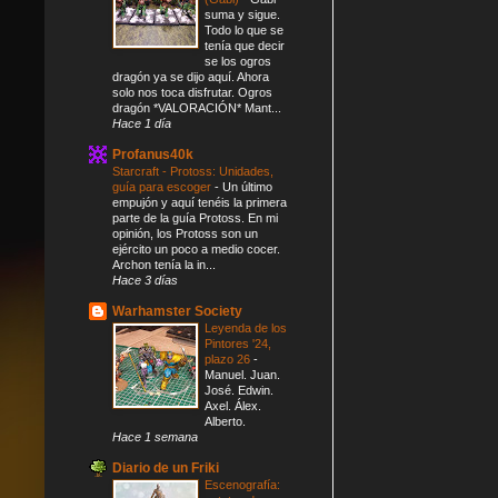
suma y sigue.
Todo lo que se
tenía que decir
se los ogros
dragón ya se dijo aquí. Ahora
solo nos toca disfrutar. Ogros
dragón *VALORACIÓN* Mant...
Hace 1 día
Profanus40k
Starcraft - Protoss: Unidades,
guía para escoger
-
Un último
empujón y aquí tenéis la primera
parte de la guía Protoss. En mi
opinión, los Protoss son un
ejército un poco a medio cocer.
Archon tenía la in...
Hace 3 días
Warhamster Society
Leyenda de los
Pintores '24,
plazo 26
-
Manuel. Juan.
José. Edwin.
Axel. Álex.
Alberto.
Hace 1 semana
Diario de un Friki
Escenografía: