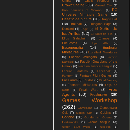
Umbar
(4)
Crisis Protocol
(4)
Crowdfunding
(35)
Cursed City
(2)
DC
Dark denezins of Mirkwood
(1)
Universe Miniature Game
(19)
Desafío de pintura
(20)
Dragon Ball
(10)
Drukhari
(7)
Dungeon Saga
(3)
El Señor de
Dunland
(4)
Edge
(2)
los Anillos
(82)
El Taller de Yila
(1)
Elfos Galadhrim
(8)
Enanos
(4)
Encuestas
(4)
Epic 40k
(2)
Escenografía
(14)
Euphoria
Miniatures
(43)
Excellent Miniatures
(5)
Facción Avengers
(8)
Facción
Facción Guardians of the
Darkseid
(1)
Galaxy
(6)
Facción Justice League
(5)
Facción Lanterns
(1)
Facebook
(1)
Fantasy Flight Games
(8)
Fangorn
(1)
Far Harad
(5)
Feudos
(5)
Final Fantasy
Footsore Miniatures
(4)
(1)
Forja de
Free
Freak Wars
(3)
Marte
(1)
Agents
(50)
Frostgrave
(29)
Games Workshop
(262)
Genestealer
Gamezone
(1)
Cult
(7)
Goblins
(4)
Goblin Cult
(1)
Gondor
(20)
Gondor en Guerra
(2)
Grecia Antigua
(3)
Gorkamorka
(1)
Green Stuff World
(1)
Griegos
(1)