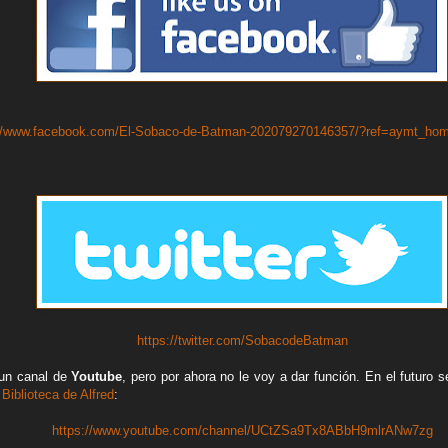
://www.facebook.com/El-Sobaco-de-Batman-202079270146357/?ref=aymt_ho
https://twitter.com/SobacodeBatman
 un canal de
Youtube
, pero por ahora no le voy a dar función. En el futuro
 Biblioteca de Alfred
:
https://www.youtube.com/channel/UCtZSa9Tx8ABbH9mlrANw7zg