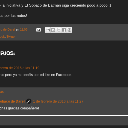
 la iniciativa y El Sobaco de Batman siga creciendo poco a poco :)
s por las redes!
co de Darel
en
11:06
ook
,
Twitter
rios:
ebrero de 2016 a las 11:19
asto pero ya me tenéis con mi like en Facebook
tas
Sobaco de Darel
1 de febrero de 2016 a las 11:27
chas gracias compañero!