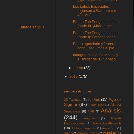
Los Lobos Espaciales
regresan a Warhammer
40k: Aná...
Banda The Penguin pintada
(parte II): ¡Masillas en...
Entrada antigua
Banda The Penguin pintada
(parte I): Personalidade...
Enero agraciado y febrero
corto, ¡seguimos al pie ...
Inauguramos el Facebook y
el Twitter de "El Sobaco...
►
enero
(28)
►
2015
(175)
Etiquetas del sobaco
Age of
9th Age
(11)
3D Tabletop
(3)
Sigmar
(87)
Alianza
Akaro Dice
(1)
Análisis
Separatista
(8)
AMB
(2)
(244)
Anyma
Angmar
(1)
Distribuciones
(4)
Arena Deathmatch
(10)
Arkham Legends
(1)
Army Box
(1)
Asociación
Arnor
(2)
Arrakis Games
(2)