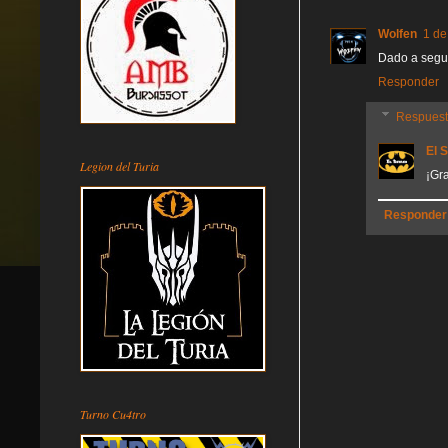
Wolfen
1 de
Dado a segu
Responder
Respues
El 
Legion del Turia
¡Gr
Responder
Turno Cu4tro