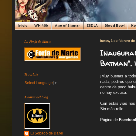
Inicio
WH 40k
Age of Sigmar
ESDLA
Blood Bowl
K
La Forja de Marte
lunes, 1 de febrero de
Inauguram
Batman", ¡
Translate
¡Muy buenas a todo
nada, pediros que o
Select Language
▼
dentro de poco habr
no hay excusa.
Autores del blog
Con estas vías nos 
Sin más rollo...
Página de
Faceboo
El Sobaco de Darel