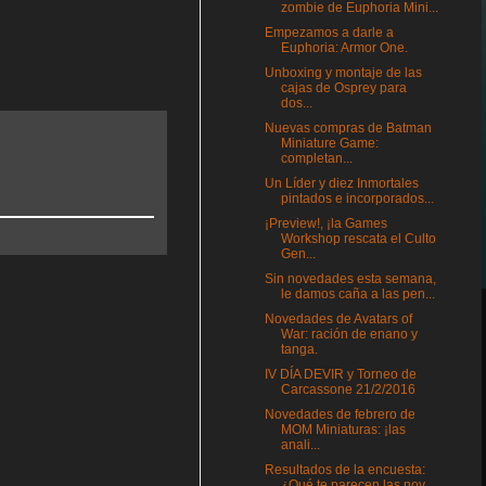
zombie de Euphoria Mini...
Empezamos a darle a
Euphoria: Armor One.
Unboxing y montaje de las
cajas de Osprey para
dos...
Nuevas compras de Batman
Miniature Game:
completan...
Un Líder y diez Inmortales
pintados e incorporados...
¡Preview!, ¡la Games
Workshop rescata el Culto
Gen...
Sin novedades esta semana,
le damos caña a las pen...
Novedades de Avatars of
War: ración de enano y
tanga.
IV DÍA DEVIR y Torneo de
Carcassone 21/2/2016
Novedades de febrero de
MOM Miniaturas: ¡las
anali...
Resultados de la encuesta:
¿Qué te parecen las nov...