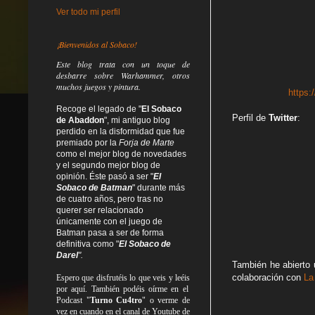
Ver todo mi perfil
¡Bienvenidos al Sobaco!
Este blog trata
con un toque de
desbarre
sobre Warhammer, otros
muchos juegos y pintura.
https
Recoge el legado de "
El Sobaco
Perfil de
Twitter
:
de Abaddon
", mi antiguo blog
perdido en la disformidad
que fue
premiado por la
Forja de Marte
como el mejor blog de novedades
y el segundo mejor blog de
opinión. Éste pasó a ser "
El
Sobaco de Batman
" durante más
de cuatro años, pero tras no
querer ser relacionado
únicamente con el juego de
Batman pasa a ser de forma
definitiva como
"
El Sobaco de
Darel
".
También he abierto
colaboración con
La
Espero que disfrutéis lo que
veis
y
leéis
por aquí. También podéis oírme en el
Podcast "
Turno Cu4tro
" o verme de
vez en cuando en el canal de Youtube de