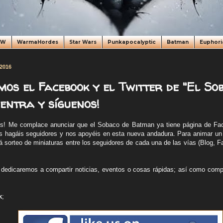
oW
WarmaHordes
Star Wars
Punkapocalyptic
Batman
Euphori
 2016
os el Facebook y el Twitter de "El So
entra y síguenos!
s! Me complace anunciar que el Sobaco de Batman ya tiene página de Fac
s hagáis seguidores y nos apoyéis en esta nueva andadura. Para animar un
á sorteo de miniaturas entre los seguidores de cada una de las vías (Blog, F
dedicaremos a compartir noticias, eventos o cosas rápidas; así como compar
k
;