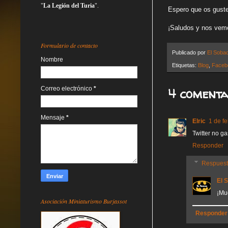
"
La Legión del Turia
".
Espero que os guste
¡Saludos y nos vemo
Formulario de contacto
Publicado por
El Soba
Nombre
Etiquetas:
Blog
,
Faceb
Correo electrónico
*
4 comenta
Mensaje
*
Elric
1 de f
Twitter no g
Responder
Respues
El 
¡Mu
Asociación Miniaturismo Burjassot
Responder