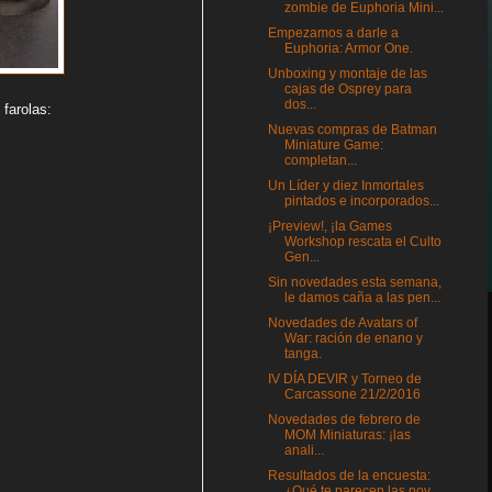
zombie de Euphoria Mini...
Empezamos a darle a
Euphoria: Armor One.
Unboxing y montaje de las
cajas de Osprey para
dos...
 farolas:
Nuevas compras de Batman
Miniature Game:
completan...
Un Líder y diez Inmortales
pintados e incorporados...
¡Preview!, ¡la Games
Workshop rescata el Culto
Gen...
Sin novedades esta semana,
le damos caña a las pen...
Novedades de Avatars of
War: ración de enano y
tanga.
IV DÍA DEVIR y Torneo de
Carcassone 21/2/2016
Novedades de febrero de
MOM Miniaturas: ¡las
anali...
Resultados de la encuesta:
¿Qué te parecen las nov...