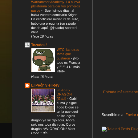
Warhammer Academy: La nueva
plataforma para dar tus primeros
pasos
-
¡Buenísimos días, al
habla vuestro comisario Kriger!
En el noticiero miniaturil de Julio,
hubo una pregunta (un saludo
desde aquí, @jotaefe) sobre si
valía...
Hace 16 horas
Tozudos!
WTC: las otras
listas que
gustaron
-
¡No
todo es Francia
y E.E.U.U! más
info!»
Hace 18 horas
El Peón y el Rey
OGROS
Entrada más recient
DRAGÓN
(Gabi)
-
Gabi
suma y sigue.
Todo lo que se
tenía que decir
Suscribirse a:
Enviar 
se los ogros
dragón ya se dijo aquí. Ahora
solo nos toca disfrutar. Ogros
dragón *VALORACIÓN* Mant...
Hace 1 día