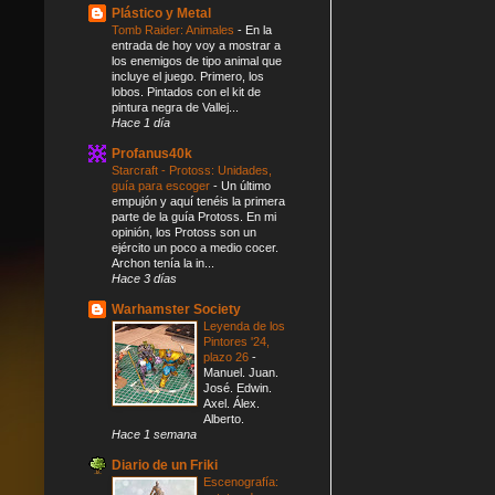
Plástico y Metal
Tomb Raider: Animales
-
En la
entrada de hoy voy a mostrar a
los enemigos de tipo animal que
incluye el juego. Primero, los
lobos. Pintados con el kit de
pintura negra de Vallej...
Hace 1 día
Profanus40k
Starcraft - Protoss: Unidades,
guía para escoger
-
Un último
empujón y aquí tenéis la primera
parte de la guía Protoss. En mi
opinión, los Protoss son un
ejército un poco a medio cocer.
Archon tenía la in...
Hace 3 días
Warhamster Society
Leyenda de los
Pintores '24,
plazo 26
-
Manuel. Juan.
José. Edwin.
Axel. Álex.
Alberto.
Hace 1 semana
Diario de un Friki
Escenografía: