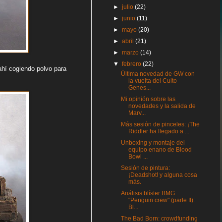
►
julio
(22)
►
junio
(11)
►
mayo
(20)
►
abril
(21)
►
marzo
(14)
▼
febrero
(22)
ahí cogiendo polvo para
Última novedad de GW con
la vuelta del Culto
Genes...
Mi opinión sobre las
novedades y la salida de
Marv...
Más sesión de pinceles: ¡The
Riddler ha llegado a ...
Unboxing y montaje del
equipo enano de Blood
Bowl ...
Sesión de pintura:
¡Deadshot! y alguna cosa
más.
Análisis blíster BMG
"Penguin crew" (parte II):
Bl...
The Bad Born: crowdfunding