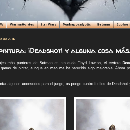
oW
WarmaHordes
Star Wars
Punkapocalyptic
Batman
Euphori
ro de 2016
 pintura: ¡Deadshot! y alguna cosa más
ajes más punteros de Batman es sin duda Floyd Lawton, el certero
Dea
 ganas de pintar, aunque en mao me ha parecido algo mejorable. Ahora por
ntar algunos accesorios para el juego, os pongo cuatro fotillos de Deadshot 