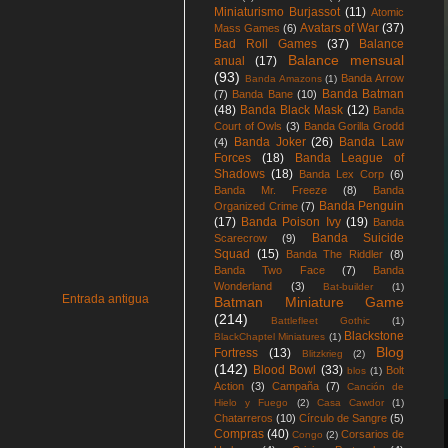
Miniaturismo Burjassot
(11)
Atomic
Avatars of War
(37)
Mass Games
(6)
Bad Roll Games
(37)
Balance
Balance mensual
anual
(17)
(93)
Banda Arrow
Banda Amazons
(1)
Banda Batman
(7)
Banda Bane
(10)
(48)
Banda Black Mask
(12)
Banda
Court of Owls
(3)
Banda Gorilla Grodd
Banda Joker
(26)
Banda Law
(4)
Forces
(18)
Banda League of
Shadows
(18)
Banda Lex Corp
(6)
Banda Mr. Freeze
(8)
Banda
Banda Penguin
Organized Crime
(7)
(17)
Banda Poison Ivy
(19)
Banda
Banda Suicide
Scarecrow
(9)
Squad
(15)
Banda The Riddler
(8)
Banda Two Face
(7)
Banda
Wonderland
(3)
Bat-builder
(1)
Entrada antigua
Batman Miniature Game
(214)
Battlefleet Gothic
(1)
Blackstone
BlackChaptel Miniatures
(1)
Blog
Fortress
(13)
Blitzkrieg
(2)
(142)
Blood Bowl
(33)
Bolt
blos
(1)
Action
(3)
Campaña
(7)
Canción de
Hielo y Fuego
(2)
Casa Cawdor
(1)
Chatarreros
(10)
Círculo de Sangre
(5)
Compras
(40)
Corsarios de
Congo
(2)