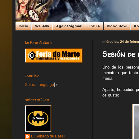
Inicio
WH 40k
Age of Sigmar
ESDLA
Blood Bowl
K
La Forja de Marte
miércoles, 24 de febre
Sesión de
Uno de los person
miniatura que tenía
Translate
mesa.
Select Language
▼
Aparte, he podido pi
os guste:
Autores del blog
El Sobaco de Darel