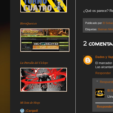
¿Qué os parece? R
HeroQuest.es
Publicado por
El Soba
Etiquetas:
Batman Min
2 comenta
Dados y Va
La Patrulla del Cíclope
El marcador 
Las alcantar
Responder
Respues
El 
Llev
Mi lista de blogs
Responder
¡Cargad!