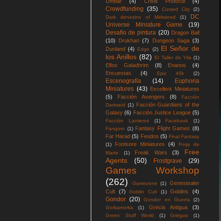
Umbar
(4)
Crisis Protocol
(4)
Crowdfunding
(35)
Cursed City
(2)
DC
Dark denezins of Mirkwood
(1)
Universe Miniature Game
(19)
Desafío de pintura
(20)
Dragon Ball
(10)
Drukhari
(7)
Dungeon Saga
(3)
El Señor de
Dunland
(4)
Edge
(2)
los Anillos
(82)
El Taller de Yila
(1)
Elfos Galadhrim
(8)
Enanos
(4)
Encuestas
(4)
Epic 40k
(2)
Escenografía
(14)
Euphoria
Miniatures
(43)
Excellent Miniatures
(5)
Facción Avengers
(8)
Facción
Facción Guardians of the
Darkseid
(1)
Galaxy
(6)
Facción Justice League
(5)
Facción Lanterns
(1)
Facebook
(1)
Fantasy Flight Games
(8)
Fangorn
(1)
Far Harad
(5)
Feudos
(5)
Final Fantasy
Footsore Miniatures
(4)
(1)
Forja de
Free
Freak Wars
(3)
Marte
(1)
Agents
(50)
Frostgrave
(29)
Games Workshop
(262)
Genestealer
Gamezone
(1)
Cult
(7)
Goblins
(4)
Goblin Cult
(1)
Gondor
(20)
Gondor en Guerra
(2)
Grecia Antigua
(3)
Gorkamorka
(1)
Green Stuff World
(1)
Griegos
(1)