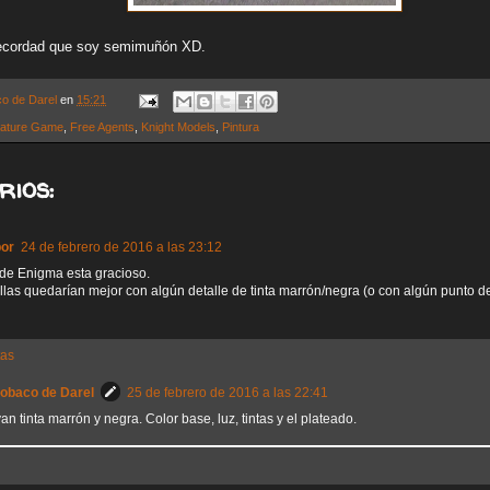
ecordad que soy semimuñón XD.
co de Darel
en
15:21
iature Game
,
Free Agents
,
Knight Models
,
Pintura
rios:
por
24 de febrero de 2016 a las 23:12
de Enigma esta gracioso.
illas quedarían mejor con algún detalle de tinta marrón/negra (o con algún punto d
tas
Sobaco de Darel
25 de febrero de 2016 a las 22:41
an tinta marrón y negra. Color base, luz, tintas y el plateado.