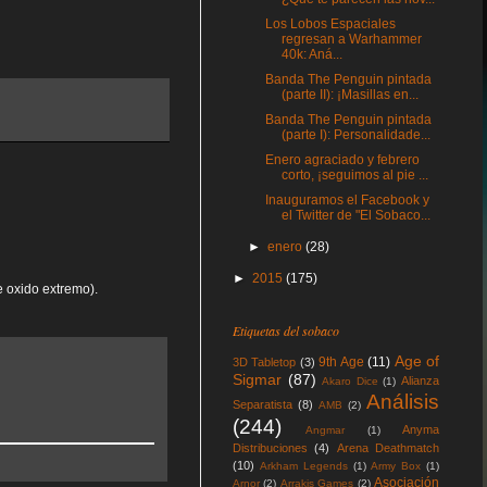
Los Lobos Espaciales
regresan a Warhammer
40k: Aná...
Banda The Penguin pintada
(parte II): ¡Masillas en...
Banda The Penguin pintada
(parte I): Personalidade...
Enero agraciado y febrero
corto, ¡seguimos al pie ...
Inauguramos el Facebook y
el Twitter de "El Sobaco...
►
enero
(28)
►
2015
(175)
e oxido extremo).
Etiquetas del sobaco
Age of
9th Age
(11)
3D Tabletop
(3)
Sigmar
(87)
Alianza
Akaro Dice
(1)
Análisis
Separatista
(8)
AMB
(2)
(244)
Anyma
Angmar
(1)
Distribuciones
(4)
Arena Deathmatch
(10)
Arkham Legends
(1)
Army Box
(1)
Asociación
Arnor
(2)
Arrakis Games
(2)