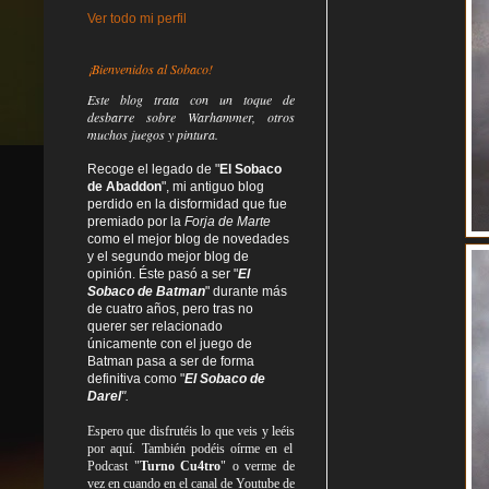
Ver todo mi perfil
¡Bienvenidos al Sobaco!
Este blog trata
con un toque de
desbarre
sobre Warhammer, otros
muchos juegos y pintura.
Recoge el legado de "
El Sobaco
de Abaddon
", mi antiguo blog
perdido en la disformidad
que fue
premiado por la
Forja de Marte
como el mejor blog de novedades
y el segundo mejor blog de
opinión. Éste pasó a ser "
El
Sobaco de Batman
" durante más
de cuatro años, pero tras no
querer ser relacionado
únicamente con el juego de
Batman pasa a ser de forma
definitiva como
"
El Sobaco de
Darel
".
Espero que disfrutéis lo que
veis
y
leéis
por aquí. También podéis oírme en el
Podcast "
Turno Cu4tro
" o verme de
vez en cuando en el canal de Youtube de