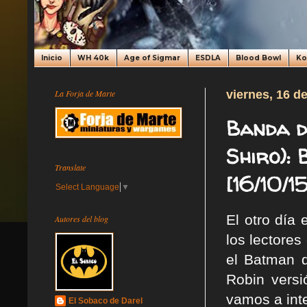
Inicio
WH 40k
Age of Sigmar
ESDLA
Blood Bowl
K
La Forja de Marte
viernes, 16 d
Banda d
Shiro):
Translate
[16/10/15
Select Language
▼
El otro día 
Autores del blog
los lectores
el Batman q
Robin vers
vamos a int
El Sobaco de Darel