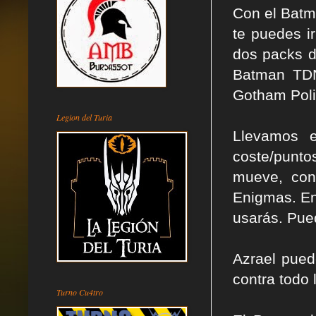
Con el Batm
te puedes i
dos packs de
Batman TDN
Gotham Pol
Legion del Turia
Llevamos 
coste/punto
mueve, con
Enigmas. En
usarás. Pued
Azrael pued
contra todo 
Turno Cu4tro