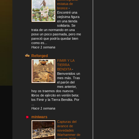
estatua de
bronce
-
Encontré una
viejísima figura
en una tienda
solidaria. Se
trata de un normando en una
pose un poco pasmada, pero me
pareció que podría quedar bien
como es...
Hace 1 semana
Reforged
FIMIR Y LA
TIERRA
BENDITA
-
Bienvenidos un
mes más. Tras
el parón del
mes anterior,
hoy os traemos dos nuevos
libros de ejército en verión beta:
los Fimir y la Tierra Bendita. Por
...
Hace 1 semana
miniwars
Capturas del
avance de
novedades
Warhammer de
verano 2026
-