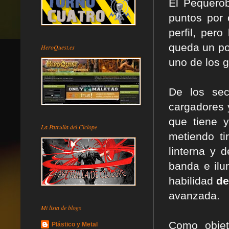
El Pequerob
puntos por 
perfil, per
queda un po
HeroQuest.es
uno de los g
De los sec
cargadores y
que tiene y
La Patrulla del Cíclope
metiendo ti
linterna y 
banda e ilum
habilidad
de
avanzada.
Mi lista de blogs
Como objet
Plástico y Metal