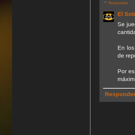
Respuestas
El So
Se jue
canti
En los
de rep
Por es
máximo
Responde