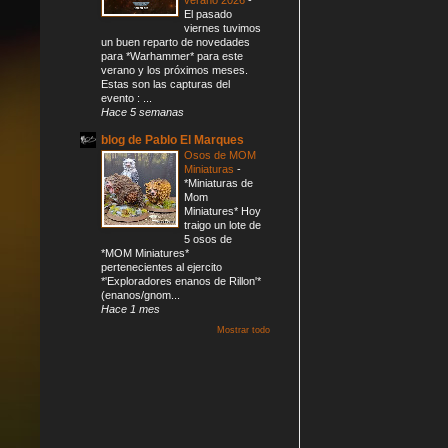
El pasado
viernes tuvimos
un buen reparto de novedades
para *Warhammer* para este
verano y los próximos meses.
Estas son las capturas del
evento : ...
Hace 5 semanas
blog de Pablo El Marques
Osos de MOM
Miniaturas
-
*Miniaturas de
Mom
Miniatures* Hoy
traigo un lote de
5 osos de
*MOM Miniatures*
pertenecientes al ejercito
*'Exploradores enanos de Rillon'*
(enanos/gnom...
Hace 1 mes
Mostrar todo