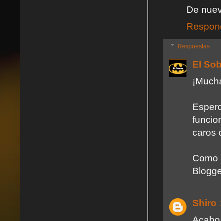
De nue
Respon
Respuestas
El So
¡Mucha
Esper
funci
caros 
Como 
Blogge
Shiro
Acabo 