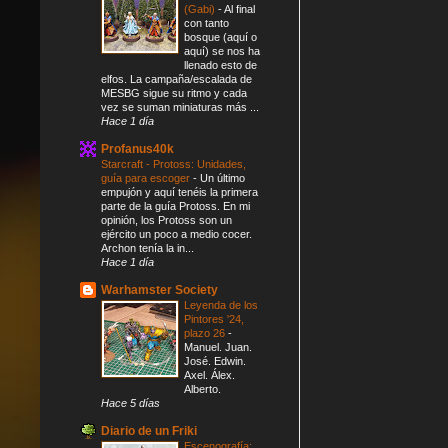
(Gabi)
-
Al final
con tanto
bosque (aquí o
aquí) se nos ha
llenado esto de
elfos. La campaña/escalada de
MESBG sigue su ritmo y cada
vez se suman miniaturas más ...
Hace 1 día
Profanus40k
Starcraft - Protoss: Unidades,
guía para escoger
-
Un último
empujón y aquí tenéis la primera
parte de la guía Protoss. En mi
opinión, los Protoss son un
ejército un poco a medio cocer.
Archon tenía la in...
Hace 1 día
Warhamster Society
Leyenda de los
Pintores '24,
plazo 26
-
Manuel. Juan.
José. Edwin.
Axel. Álex.
Alberto.
Hace 5 días
Diario de un Friki
Escenografía: