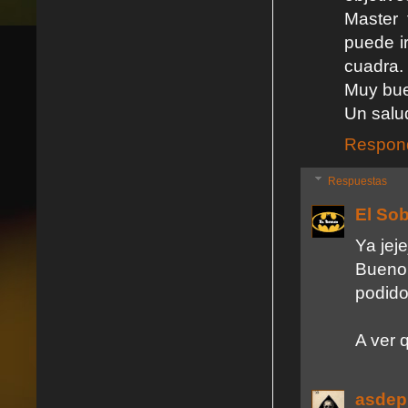
Master 
puede i
cuadra.
Muy buen
Un salu
Respon
Respuestas
El So
Ya jeje
Bueno
podido
A ver 
asdep