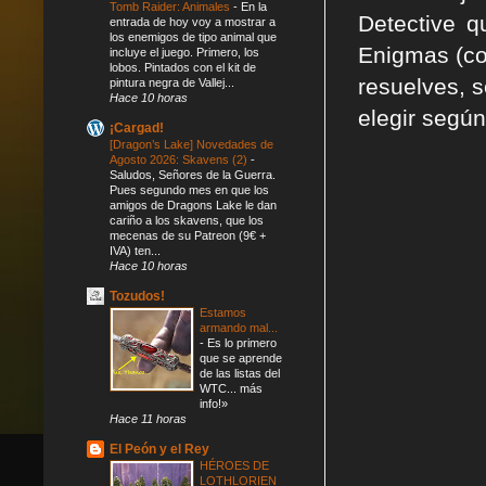
Tomb Raider: Animales
-
En la
Detective 
entrada de hoy voy a mostrar a
los enemigos de tipo animal que
Enigmas (co
incluye el juego. Primero, los
lobos. Pintados con el kit de
resuelves, s
pintura negra de Vallej...
Hace 10 horas
elegir según 
¡Cargad!
[Dragon’s Lake] Novedades de
Agosto 2026: Skavens (2)
-
Saludos, Señores de la Guerra.
Pues segundo mes en que los
amigos de Dragons Lake le dan
cariño a los skavens, que los
mecenas de su Patreon (9€ +
IVA) ten...
Hace 10 horas
Tozudos!
Estamos
armando mal...
-
Es lo primero
que se aprende
de las listas del
WTC... más
info!»
Hace 11 horas
El Peón y el Rey
HÉROES DE
LOTHLORIEN