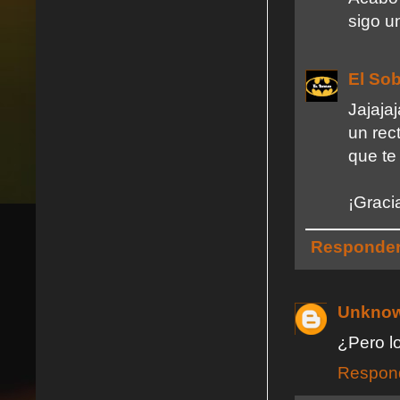
sigo u
El So
Jajaja
un rec
que te
¡Graci
Responde
Unkno
¿Pero l
Respon