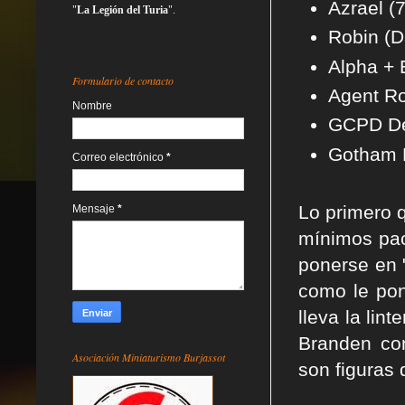
Azrael (7
"
La Legión del Turia
".
Robin (D
Alpha + 
Formulario de contacto
Agent Ro
Nombre
GCPD Det
Gotham P
Correo electrónico
*
Lo primero q
Mensaje
*
mínimos pack
ponerse en 
como le pon
lleva la lin
Branden com
Asociación Miniaturismo Burjassot
son figuras 