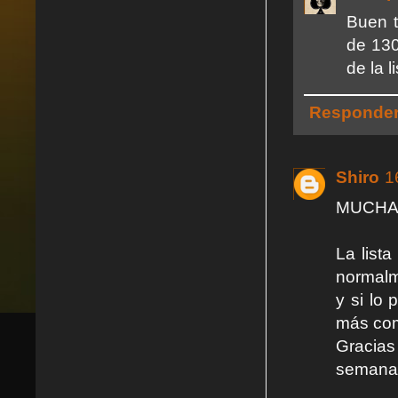
Buen t
de 130
de la l
Responde
Shiro
1
MUCHAS
La list
normalm
y si lo 
más comp
Gracias
semana, 