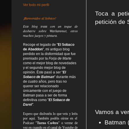
Ver todo mi perfil
Toca a pet
¡Bienvenidos al Sobaco!
petición de 
Este blog trata
con un toque de
desbarre
sobre Warhammer, otros
muchos juegos y pintura.
Recoge el legado de "
El Sobaco
de Abaddon
", mi antiguo blog
perdido en la disformidad
que fue
premiado por la
Forja de Marte
como el mejor blog de novedades
y el segundo mejor blog de
opinión. Éste pasó a ser "
El
Sobaco de Batman
" durante más
de cuatro años, pero tras no
querer ser relacionado
únicamente con el juego de
Batman pasa a ser de forma
definitiva como
"
El Sobaco de
Darel
".
Vamos a ver 
Espero que disfrutéis lo que
veis
y
leéis
por aquí. También podéis oírme en el
Batman (
Podcast "
Turno Cu4tro
" o verme de
vez en cuando en el canal de Youtube de