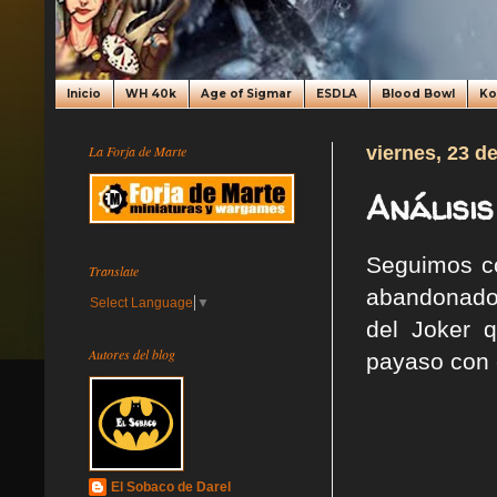
Inicio
WH 40k
Age of Sigmar
ESDLA
Blood Bowl
K
La Forja de Marte
viernes, 23 d
Análisis
Seguimos co
Translate
abandonados
Select Language
▼
del Joker 
Autores del blog
payaso con 
El Sobaco de Darel