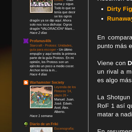
suma y sigue.
Dirty Fi
Todo lo que se
tenía que decir
se los ogros
Runawa
dragón ya se dijo aquí. Ahora
solo nos toca disfrutar. Ogros
dragón *VALORACIÓN* Mant...
Hace 2 días
En compar
Profanus40k
punto más e
Starcraft - Protoss: Unidades,
guía para escoger
-
Un último
empujón y aquí tenéis la primera
parte de la guía Protoss. En mi
Viene con
D
opinión, los Protoss son un
ejército un poco a medio cocer.
un rival a 
Archon tenía la in...
Hace 4 días
es algo más 
Warhamster Society
Leyenda de los
Pintores '24,
plazo 26
-
La Shotgun 
Manuel. Juan.
José. Edwin.
RoF 1 así q
Axel. Álex.
Alberto.
matar a nadi
Hace 1 semana
Diario de un Friki
Escenografía:
En resume