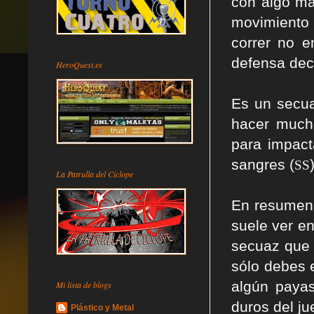
con algo má
movimiento 
correr no 
defensa dece
HeroQuest.es
Es un secua
hacer much
para impac
sangres (
S
S
La Patrulla del Cíclope
En resume
suele ver en
secuaz que m
sólo debes 
algún paya
Mi lista de blogs
duros del ju
Plástico y Metal