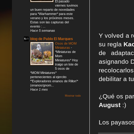
El pasado
viernes tuvimos
un buen reparto de novedades
para *Warhammer* para este
verano y los próximos meses.
Estas son las capturas del
evento : ...
Hace 5 semanas
Y volved a 
blog de Pablo El Marques
su regla
Ka
Osos de MOM
Miniaturas
-
de adaptac
*Miniaturas de
Mom
asignando D
Miniatures* Hoy
traigo un lote de
5 osos de
recolocarlo
*MOM Miniatures*
pertenecientes al ejercito
debilitar a t
*'Exploradores enanos de Rillon'*
(enanos/gnom...
Hace 1 mes
¿Qué os par
Mostrar todo
August
:)
Los payasos