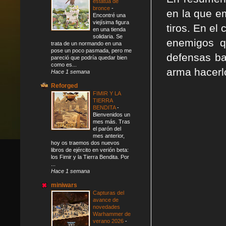
estatua de
bronce
-
en la que e
Encontré una
viejísima figura
tiros. En el
en una tienda
solidaria. Se
enemigos q
trata de un normando en una
pose un poco pasmada, pero me
defensas ba
pareció que podría quedar bien
como es...
arma hacerl
Hace 1 semana
Reforged
FIMIR Y LA
TIERRA
BENDITA
-
Bienvenidos un
mes más. Tras
el parón del
mes anterior,
hoy os traemos dos nuevos
libros de ejército en verión beta:
los Fimir y la Tierra Bendita. Por
...
Hace 1 semana
miniwars
Capturas del
avance de
novedades
Warhammer de
verano 2026
-