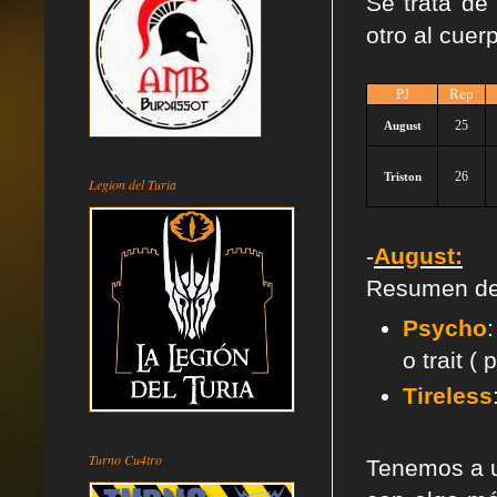
Se trata de
otro al cuer
PJ
Rep
25
August
26
Triston
Legion del Turia
-
August:
Resumen de l
Psycho
o trait (
Tireless
Turno Cu4tro
Tenemos a u