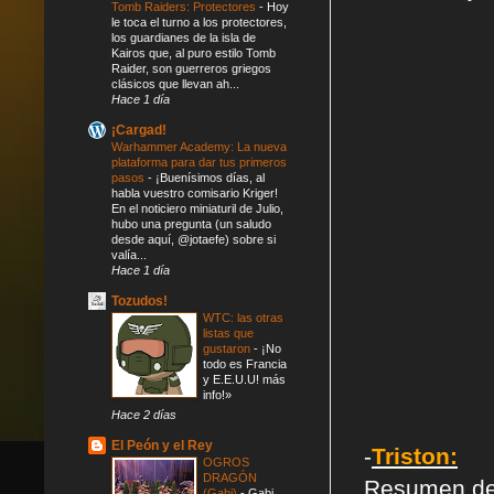
Tomb Raiders: Protectores
-
Hoy
le toca el turno a los protectores,
los guardianes de la isla de
Kairos que, al puro estilo Tomb
Raider, son guerreros griegos
clásicos que llevan ah...
Hace 1 día
¡Cargad!
Warhammer Academy: La nueva
plataforma para dar tus primeros
pasos
-
¡Buenísimos días, al
habla vuestro comisario Kriger!
En el noticiero miniaturil de Julio,
hubo una pregunta (un saludo
desde aquí, @jotaefe) sobre si
valía...
Hace 1 día
Tozudos!
WTC: las otras
listas que
gustaron
-
¡No
todo es Francia
y E.E.U.U! más
info!»
Hace 2 días
El Peón y el Rey
-
Triston:
OGROS
DRAGÓN
Resumen de l
(Gabi)
-
Gabi