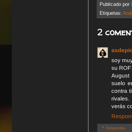
Publicado por
Etiquetas:
Anál
2 comen
asdepi
soy muy
su ROF1
August 
suelo e
contra 
rivales
verás co
Respon
Respuestas