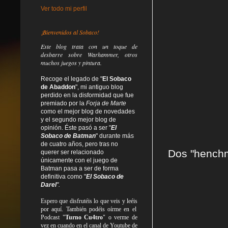
Ver todo mi perfil
¡Bienvenidos al Sobaco!
Este blog trata
con un toque de
desbarre
sobre Warhammer, otros
muchos juegos y pintura.
Recoge el legado de "
El Sobaco
de Abaddon
", mi antiguo blog
perdido en la disformidad
que fue
premiado por la
Forja de Marte
como el mejor blog de novedades
y el segundo mejor blog de
opinión. Éste pasó a ser "
El
Sobaco de Batman
" durante más
de cuatro años, pero tras no
Dos "henchme
querer ser relacionado
únicamente con el juego de
Batman pasa a ser de forma
definitiva como
"
El Sobaco de
Darel
".
Espero que disfrutéis lo que
veis
y
leéis
por aquí. También podéis oírme en el
Podcast "
Turno Cu4tro
" o verme de
vez en cuando en el canal de Youtube de