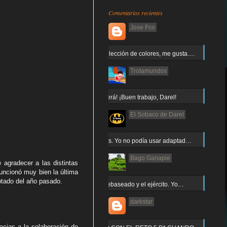
Comentarios recientes
Jose Fco
Muy buena elección de colores, me gusta.…
Trotamundos
¡Arnor no caerá! ¡Buen trabajo, Darel!
El Sobaco de Darel
Jajaja gracias. Yo no podía usar adaptad…
Bago Ganapie
agradecer a las distintas
uncionó muy bien la última
ptado del año pasado.
Increíble el rebaseado y el ejército. Yo…
darkstar
acias a la colaboración de