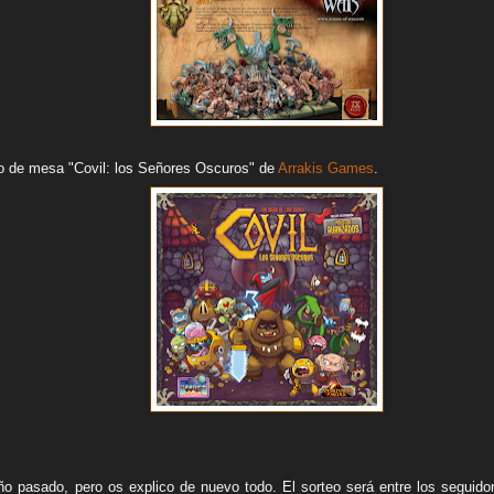
o de mesa "Covil: los Señores Oscuros" de
Arrakis Games
.
ño pasado, pero os explico de nuevo todo. El sorteo será entre los seguidor