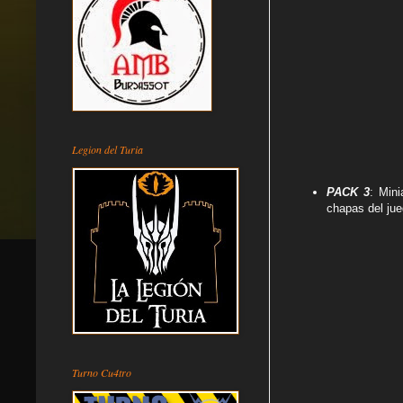
Legion del Turia
PACK 3
: Min
chapas del ju
Turno Cu4tro