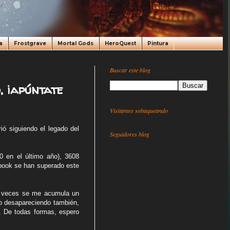
a
Frostgrave
Mortal Gods
HeroQuest
Pintura
Buscar este blog
, ¡apúntate
Visitantes sobaqueando
ó siguiendo el legado del
Seguidores blog
00 en el último año), 3608
ebook se han superado este
 a veces se me acumula un
o desapareciendo también,
a. De todas formas, espero