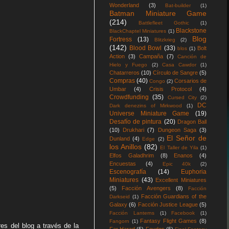
Wonderland
(3)
Bat-builder
(1)
Batman Miniature Game
(214)
Battlefleet Gothic
(1)
Blackstone
BlackChaptel Miniatures
(1)
Blog
Fortress
(13)
Blitzkrieg
(2)
(142)
Blood Bowl
(33)
Bolt
blos
(1)
Action
(3)
Campaña
(7)
Canción de
Hielo y Fuego
(2)
Casa Cawdor
(1)
Chatarreros
(10)
Círculo de Sangre
(5)
Compras
(40)
Corsarios de
Congo
(2)
Umbar
(4)
Crisis Protocol
(4)
Crowdfunding
(35)
Cursed City
(2)
DC
Dark denezins of Mirkwood
(1)
Universe Miniature Game
(19)
Desafío de pintura
(20)
Dragon Ball
(10)
Drukhari
(7)
Dungeon Saga
(3)
El Señor de
Dunland
(4)
Edge
(2)
los Anillos
(82)
El Taller de Yila
(1)
Elfos Galadhrim
(8)
Enanos
(4)
Encuestas
(4)
Epic 40k
(2)
Escenografía
(14)
Euphoria
Miniatures
(43)
Excellent Miniatures
(5)
Facción Avengers
(8)
Facción
Facción Guardians of the
Darkseid
(1)
Galaxy
(6)
Facción Justice League
(5)
Facción Lanterns
(1)
Facebook
(1)
Fantasy Flight Games
(8)
Fangorn
(1)
es del blog a través de la