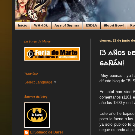
Inicio
WH 40k
Age of Sigmar
ESDLA
Blood Bowl
K
La Forja de Marte
viernes, 29 de junio d
¡3 años de
gañán!
Translate
¡Muy buenas!, ya h
difunto blog de "El
Select Language
▼
En total han sido 
Autores del blog
comentarios (1101 e
año los 1300 y en Tw
Este año he bajado
poco la faena o las
ya solo publico lo 
seguir estando al pi
El Sobaco de Darel