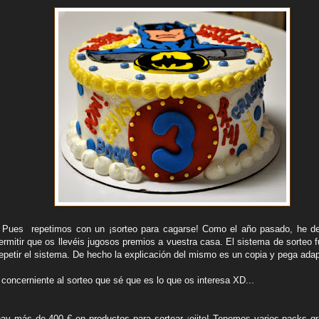
? Pues repetimos con un ¡sorteo para cagarse! Como el año pasado, he de 
rmitir que os llevéis jugosos premios a vuestra casa. El sistema de sorteo f
repetir el sistema. De hecho la explicación del mismo es un copia y pega ada
concerniente al sorteo que sé que es lo que os interesa XD...
ay más de 400 € en productos para sortear ¡ojito! Tenemos varios packs gr