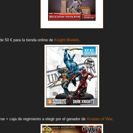
 de 50 € para la tienda online de
Knight Models
.
roe + caja de regimiento a elegir por el ganador de
Avatars of War
.