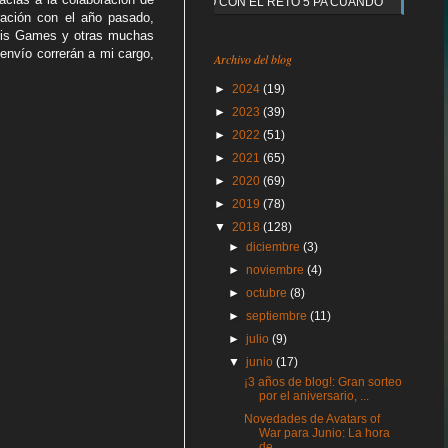
Y QUE PASO CON EL RETO 5 PA CUANDO
ración con el año pasado,
akis Games y otras muchas
envío correrán a mi cargo,
Archivo del blog
►
2024
(19)
►
2023
(39)
►
2022
(51)
►
2021
(65)
►
2020
(69)
►
2019
(78)
▼
2018
(128)
►
diciembre
(3)
►
noviembre
(4)
►
octubre
(8)
►
septiembre
(11)
►
julio
(9)
▼
junio
(17)
¡3 años de blog!: Gran sorteo
por el aniversario, ...
Novedades de Avatars of
War para Junio: La hora
de...