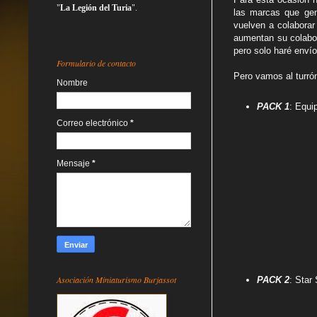
"
La Legión del Turia
".
las marcas que gen
vuelven a colabora
aumentan su colabor
pero solo haré enví
Formulario de contacto
Pero vamos al turró
Nombre
PACK 1
: Equi
Correo electrónico
*
Mensaje
*
Asociación Miniaturismo Burjassot
PACK 2
: Star