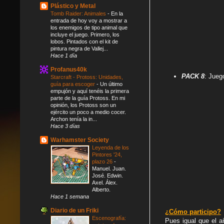
Plástico y Metal
Tomb Raider: Animales
-
En la
entrada de hoy voy a mostrar a
los enemigos de tipo animal que
incluye el juego. Primero, los
lobos. Pintados con el kit de
pintura negra de Vallej...
Hace 1 día
Profanus40k
PACK 8
: Jueg
Starcraft - Protoss: Unidades,
guía para escoger
-
Un último
empujón y aquí tenéis la primera
parte de la guía Protoss. En mi
opinión, los Protoss son un
ejército un poco a medio cocer.
Archon tenía la in...
Hace 3 días
Warhamster Society
Leyenda de los
Pintores '24,
plazo 26
-
Manuel. Juan.
José. Edwin.
Axel. Álex.
Alberto.
Hace 1 semana
Diario de un Friki
¿Cómo participo?
Escenografía:
Pues igual que el a