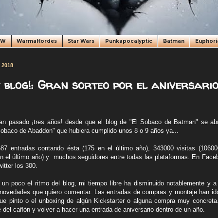
oW
WarmaHordes
Star Wars
Punkapocalyptic
Batman
Euphori
e 2018
 blog!: Gran sorteo por el aniversario
an pasado ¡tres años! desde que el blog de "El Sobaco de Batman" se abri
 Sobaco de Abaddon" que hubiera cumplido unos 8 o 9 años ya...
687 entradas contando ésta (175 en el último año), 343000
visitas (1060
n el último año) y muchos seguidores entre todas las plataformas. En Fac
itter los 300.
 un poco el ritmo del blog, mi tiempo libre ha disminuido notablemente y
 novedades que quiero comentar. Las entradas de compras y montaje han id
que pinto o el unboxing de algún Kickstarter o alguna compra muy concret
e del cañón y volver a hacer una entrada de aniversario dentro de un año.