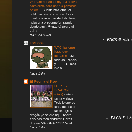
Warhammer Academy: La nueva
plataforma para dar tus primeros
pasos
-
¡Buenísimos días, al
habla vuestro comisario Kriger!
En el noticiero miniaturil de Julio,
hubo una pregunta (un saludo
desde aquí, @jotaefe) sobre si
valía...
Hace 23 horas
PACK 6
: Vale
Tozudos!
WTC: las otras
listas que
gustaron
-
¡No
todo es Francia
y E.E.U.U! más
info!»
Hace 1 día
El Peón y el Rey
OGROS
DRAGÓN
(Gabi)
-
Gabi
suma y sigue.
Todo lo que se
tenía que decir
se los ogros
dragón ya se dijo aquí. Ahora
PACK 7
: Hé
solo nos toca disfrutar. Ogros
dragón *VALORACIÓN* Mant...
Hace 1 día