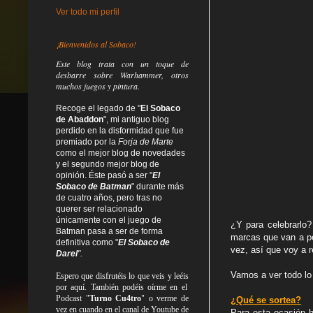
Ver todo mi perfil
¡Bienvenidos al Sobaco!
Este blog trata
con un toque de
desbarre
sobre Warhammer, otros
muchos juegos y pintura.
Recoge el legado de "
El Sobaco
de Abaddon
", mi antiguo blog
perdido en la disformidad
que fue
premiado por la
Forja de Marte
como el mejor blog de novedades
y el segundo mejor blog de
opinión. Éste pasó a ser "
El
Sobaco de Batman
" durante más
de cuatro años, pero tras no
querer ser relacionado
únicamente con el juego de
¿Y para celebrarlo
Batman pasa a ser de forma
marcas que van a pe
definitiva como
"
El Sobaco de
vez, así que voy a 
Darel
".
Vamos a ver todo lo 
Espero que disfrutéis lo que
veis
y
leéis
por aquí. También podéis oírme en el
Podcast "
Turno Cu4tro
" o verme de
¿Qué se sortea?
vez en cuando en el canal de Youtube de
Para esta ocasión h