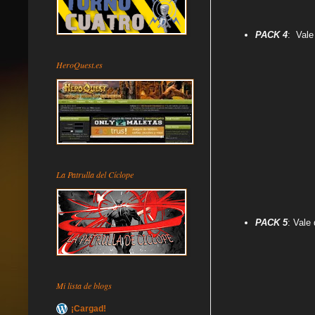
PACK 4
: Vale
HeroQuest.es
La Patrulla del Cíclope
PACK 5
: Vale
Mi lista de blogs
¡Cargad!