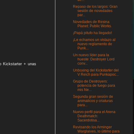
Repaso de los largos: Gran
sesión de novedades
par...
Novedades de Resina
Planet: Public Works.
¡Papá pitufo ha llegado!
¡Le echamos un vistazo al
nuevo reglamento de
Punk...
Un nuevo líder para la
hueste: Destroyer Lord
conv...
o Kickstarter + unas
Unboxing del Kickstarter del
V Reich para Punkapoc...
Grupo de Destroyers:
potencia de fuego para
mis Ne...
Segunda gran sesión de
animalicos y criaturas
para...
Nuevo perfil para el Arena
Deathmatch:
Sacerdotisa...
Revisando los Arminger
Warglaives, lo último para