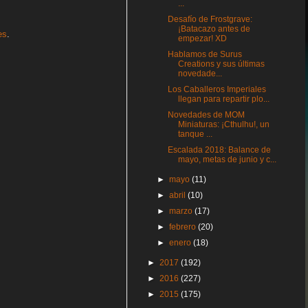
...
Desafío de Frostgrave:
¡Batacazo antes de
es
.
empezar! XD
Hablamos de Surus
Creations y sus últimas
novedade...
Los Caballeros Imperiales
llegan para repartir plo...
Novedades de MOM
Miniaturas: ¡Cthulhu!, un
tanque ...
Escalada 2018: Balance de
mayo, metas de junio y c...
►
mayo
(11)
►
abril
(10)
►
marzo
(17)
►
febrero
(20)
►
enero
(18)
►
2017
(192)
►
2016
(227)
►
2015
(175)