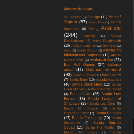
Etiquetas del sobaco
Age of
9th Age
(11)
3D Tabletop
(3)
Sigmar
(87)
Alianza
Akaro Dice
(1)
Análisis
Separatista
(8)
AMB
(2)
(244)
Anyma
Angmar
(1)
Distribuciones
(4)
Arena Deathmatch
(10)
Arkham Legends
(1)
Army Box
(1)
Asociación
Arnor
(2)
Arrakis Games
(2)
Miniaturismo Burjassot
(11)
Atomic
Avatars of War
(37)
Mass Games
(6)
Bad Roll Games
(37)
Balance
Balance mensual
anual
(17)
(93)
Banda Arrow
Banda Amazons
(1)
Banda Batman
(7)
Banda Bane
(10)
(48)
Banda Black Mask
(12)
Banda
Court of Owls
(3)
Banda Gorilla Grodd
Banda Joker
(26)
Banda Law
(4)
Forces
(18)
Banda League of
Shadows
(18)
Banda Lex Corp
(6)
Banda Mr. Freeze
(8)
Banda
Banda Penguin
Organized Crime
(7)
(17)
Banda Poison Ivy
(19)
Banda
Banda Suicide
Scarecrow
(9)
Squad
(15)
Banda The Riddler
(8)
Banda Two Face
(7)
Banda