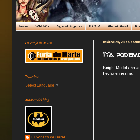
Inicio
WH 40k
Age of Sigmar
ESDLA
Blood Bowl
K
La Forja de Marte
miércoles, 28 de octu
¡Ya podem
Knight Models ha an
hecho en resina.
Translate
Select Language
▼
Autores del blog
El Sobaco de Darel