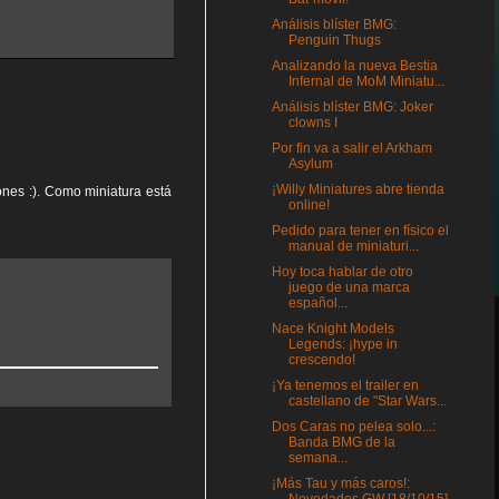
Análisis blíster BMG:
Penguin Thugs
Analizando la nueva Bestia
Infernal de MoM Miniatu...
Análisis blíster BMG: Joker
clowns I
Por fin va a salir el Arkham
Asylum
¡Willy Miniatures abre tienda
ones :). Como miniatura está
online!
Pedido para tener en físico el
manual de miniaturi...
Hoy toca hablar de otro
juego de una marca
español...
Nace Knight Models
Legends: ¡hype in
crescendo!
¡Ya tenemos el trailer en
castellano de "Star Wars...
Dos Caras no pelea solo...:
Banda BMG de la
semana...
¡Más Tau y más caros!: