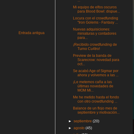
...
Mi equipo de elfos oscuros
para Blood Bowl: dispue...
Locura con el crowdfunding
"Iron Golems - Fantasy ...
Nuevas adquisiciones:
Entrada antigua
miniaturas y contadores
para...
¡Recibido crowdfunding de
Turno Cu4tro!
Preview de la banda de
Scarecrow: novedad para
oct...
Se acabó Age of Sigmar por
ahora y volvemos a las ...
¡Le metemos caña a las
últimas novedades de
MOM Mi...
Me he metido hasta el fondo
con otro crowdfunding ...
Balance de un flojo mes de
septiembre y motivación...
►
septiembre
(20)
►
agosto
(45)