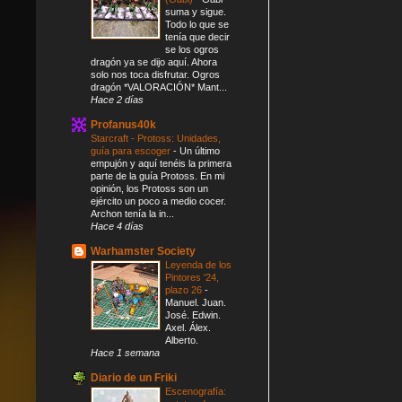
suma y sigue.
Todo lo que se
tenía que decir
se los ogros
dragón ya se dijo aquí. Ahora
solo nos toca disfrutar. Ogros
dragón *VALORACIÓN* Mant...
Hace 2 días
Profanus40k
Starcraft - Protoss: Unidades,
guía para escoger
-
Un último
empujón y aquí tenéis la primera
parte de la guía Protoss. En mi
opinión, los Protoss son un
ejército un poco a medio cocer.
Archon tenía la in...
Hace 4 días
Warhamster Society
Leyenda de los
Pintores '24,
plazo 26
-
Manuel. Juan.
José. Edwin.
Axel. Álex.
Alberto.
Hace 1 semana
Diario de un Friki
Escenografía: