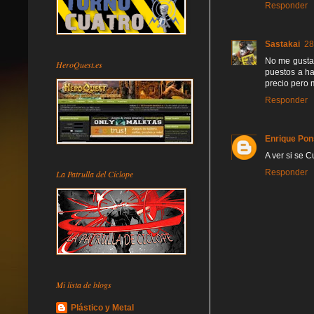
Responder
Sastakai
28
No me gustan 
HeroQuest.es
puestos a ha
precio pero 
Responder
Enrique Pon
A ver si se C
Responder
La Patrulla del Cíclope
Mi lista de blogs
Plástico y Metal