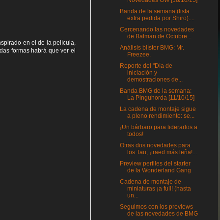
Novedades GW [18/10/15]
Banda de la semana (lista
extra pedida por Shiro):...
Cercenando las novedades
de Batman de Octubre...
spirado en el de la película,
Análisis blíster BMG: Mr.
odas formas habrá que ver el
Freezee.
Reporte del "Día de
iniciación y
demostraciones de...
Banda BMG de la semana:
La Pinguhorda [11/10/15]
La cadena de montaje sigue
a pleno rendimiento: se...
¡Un bárbaro para liderarlos a
todos!
Otras dos novedades para
los Tau, ¡traed más leña!...
Preview perfiles del starter
de la Wonderland Gang
Cadena de montaje de
miniaturas ¡a full! (hasta
un...
Seguimos con los previews
de las novedades de BMG