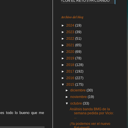
Y QUE PASO CON EL RETO 5 PA CUANDO
Archivo del blog
►
2024
(19)
►
2023
(39)
►
2022
(51)
►
2021
(65)
►
2020
(69)
►
2019
(78)
►
2018
(128)
►
2017
(192)
►
2016
(227)
▼
2015
(175)
►
diciembre
(30)
►
noviembre
(19)
▼
octubre
(33)
Análisis banda BMG de la
 es todo lo bueno que me
semana pedida por Vicio:
...
¡Ya podemos ver el nuevo
Bat-movil!