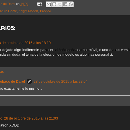
co de Darel
en
14:00
iature Game
,
Knight Models
,
Preview
rios:
8 de octubre de 2015 a las 18:19
 dejado algo indiferente para ser el todo poderoso bat-móvil, o una de sus versi
da sin duda, el tema de la elección de modelo es algo más personal :).
tas
Sobaco de Darel
28 de octubre de 2015 a las 23:04
no exactamente lo mismo...
so
28 de octubre de 2015 a las 21:03
hatron XDDD