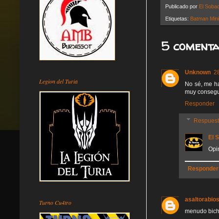
Publicado por
El Soba
Etiquetas:
Batman Min
5 comenta
Unknown
2
Legion del Turia
No sé, me ha
muy consegui
Responder
Respues
El 
Opi
Responder
asaltorabio
Turno Cu4tro
menudo bic