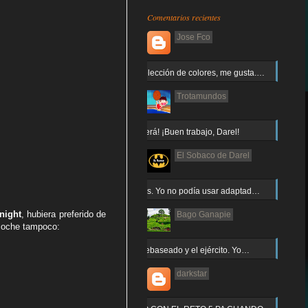
Comentarios recientes
Jose Fco
Muy buena elección de colores, me gusta.…
Trotamundos
¡Arnor no caerá! ¡Buen trabajo, Darel!
El Sobaco de Darel
Jajaja gracias. Yo no podía usar adaptad…
night
, hubiera preferido de
Bago Ganapie
 coche tampoco:
Increíble el rebaseado y el ejército. Yo…
darkstar