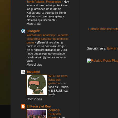
Tomb Raiders: Protectores
-
Hoy
le toca el turno a los protectores,
los guardianes de la isla de
Kairos que, al puro estilo Tomb
Raider, son guerreros griegos
clásicos que llevan ah...
Hace 1 día
Entrada más recient
¡Cargad!
Warhammer Academy: La nueva
plataforma para dar tus primeros
pasos
-
¡Buenísimos días, al
habla vuestro comisario Kriger!
Suscribirse a:
Enviar 
En el noticiero miniaturil de Julio,
hubo una pregunta (un saludo
desde aquí, @jotaefe) sobre si
valía...
Hace 2 días
Tozudos!
WTC: las otras
listas que
gustaron
-
¡No
todo es Francia
y E.E.U.U! más
info!»
Hace 2 días
El Peón y el Rey
OGROS
DRAGÓN
(Gabi)
-
Gabi