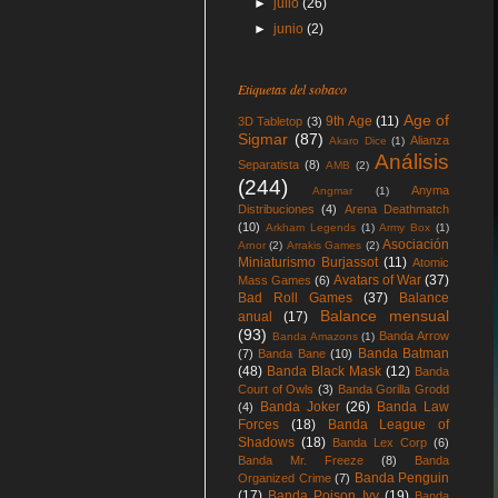
►
julio
(26)
►
junio
(2)
Etiquetas del sobaco
Age of
9th Age
(11)
3D Tabletop
(3)
Sigmar
(87)
Alianza
Akaro Dice
(1)
Análisis
Separatista
(8)
AMB
(2)
(244)
Anyma
Angmar
(1)
Distribuciones
(4)
Arena Deathmatch
(10)
Arkham Legends
(1)
Army Box
(1)
Asociación
Arnor
(2)
Arrakis Games
(2)
Miniaturismo Burjassot
(11)
Atomic
Avatars of War
(37)
Mass Games
(6)
Bad Roll Games
(37)
Balance
Balance mensual
anual
(17)
(93)
Banda Arrow
Banda Amazons
(1)
Banda Batman
(7)
Banda Bane
(10)
(48)
Banda Black Mask
(12)
Banda
Court of Owls
(3)
Banda Gorilla Grodd
Banda Joker
(26)
Banda Law
(4)
Forces
(18)
Banda League of
Shadows
(18)
Banda Lex Corp
(6)
Banda Mr. Freeze
(8)
Banda
Banda Penguin
Organized Crime
(7)
(17)
Banda Poison Ivy
(19)
Banda