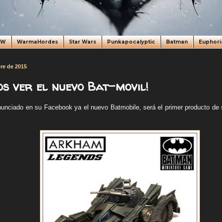
oW
WarmaHordes
Star Wars
Punkapocalyptic
Batman
Euphori
bre de 2015
os ver el nuevo Bat-movil!
unciado en su Facebook ya el nuevo Batmobile, será el primer producto de