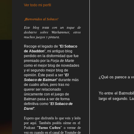
Ver todo mi perfil
¡Bienvenidos al Sobaco!
Este blog trata
con un toque de
desbarre
sobre Warhammer, otros
muchos juegos y pintura.
Recoge el legado de "
El Sobaco
de Abaddon
", mi antiguo blog
perdido en la disformidad
que fue
premiado por la
Forja de Marte
como el mejor blog de novedades
y el segundo mejor blog de
opinión. Éste pasó a ser "
El
¿Qué os parece a v
Sobaco de Batman
" durante más
de cuatro años, pero tras no
querer ser relacionado
Yo entre el Batmobi
únicamente con el juego de
largo el segundo. L
Batman pasa a ser de forma
definitiva como
"
El Sobaco de
Darel
".
Espero que disfrutéis lo que
veis
y
leéis
por aquí. También podéis oírme en el
Podcast "
Turno Cu4tro
" o verme de
vez en cuando en el canal de Youtube de