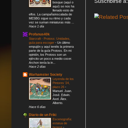
Suscribirse a
bosque (aquí o
aquí) se nos ha
llenado esto de
elfos. La campaña/escalada de
MESBG sigue su ritmo y cada
vez se suman miniaturas más ...
Hace 1 día
Profanus40k
Starcraft - Protoss: Unidades,
guía para escoger
-
Un último
empujón y aquí tenéis la primera
parte de la guía Protoss. En mi
opinión, los Protoss son un
ejército un poco a medio cocer.
Archon tenía la in...
Hace 2 días
Warhamster Society
Leyenda de los
Pintores '24,
plazo 26
-
Manuel. Juan.
José. Edwin.
Axel. Álex.
Alberto.
Hace 6 días
Diario de un Friki
Escenografía:
estatua de
bronce
-