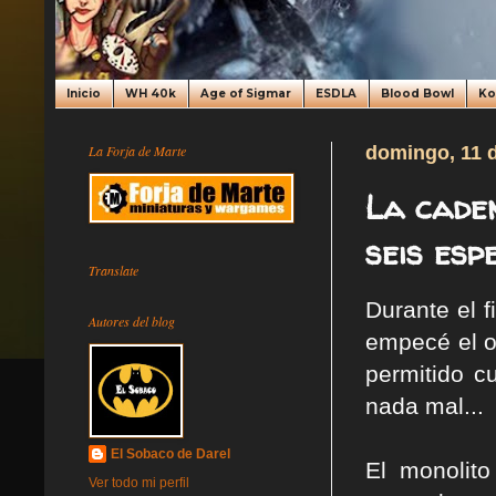
Inicio
WH 40k
Age of Sigmar
ESDLA
Blood Bowl
K
La Forja de Marte
domingo, 11 
La cade
seis esp
Translate
Durante el 
Autores del blog
empecé el o
permitido c
nada mal...
El Sobaco de Darel
El monolit
Ver todo mi perfil