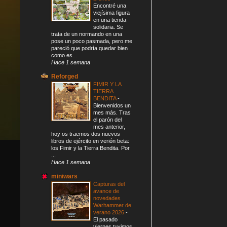
Encontré una
viejísima figura
en una tienda
solidaria. Se
trata de un normando en una
pose un poco pasmada, pero me
pareció que podría quedar bien
como es...
Hace 1 semana
Reforged
FIMIR Y LA
TIERRA
BENDITA
-
Bienvenidos un
mes más. Tras
el parón del
mes anterior,
hoy os traemos dos nuevos
libros de ejército en verión beta:
los Fimir y la Tierra Bendita. Por
...
Hace 1 semana
miniwars
Capturas del
avance de
novedades
Warhammer de
verano 2026
-
El pasado
viernes tuvimos