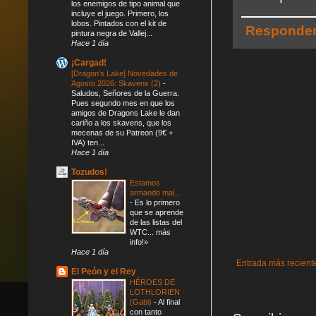
los enemigos de tipo animal que
incluye el juego. Primero, los
lobos. Pintados con el kit de
Responde
pintura negra de Vallej...
Hace 1 día
¡Cargad!
[Dragon’s Lake] Novedades de
Agosto 2026: Skavens (2)
-
Saludos, Señores de la Guerra.
Pues segundo mes en que los
amigos de Dragons Lake le dan
cariño a los skavens, que los
mecenas de su Patreon (9€ +
IVA) ten...
Hace 1 día
Tozudos!
Estamos
armando mal...
-
Es lo primero
que se aprende
de las listas del
WTC... más
info!»
Hace 1 día
Entrada más recient
El Peón y el Rey
HÉROES DE
LOTHLORIEN
(Gabi)
-
Al final
con tanto