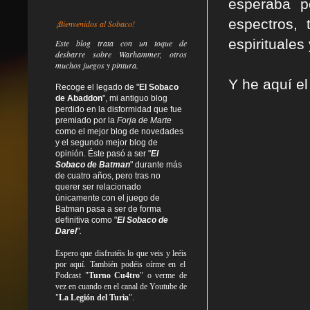
esperaba p
espectros,
¡Bienvenidos al Sobaco!
espirituales 
Este blog trata
con un toque de
desbarre
sobre Warhammer, otros
muchos juegos y pintura.
Y he aquí el
Recoge el legado de "
El Sobaco
de Abaddon
", mi antiguo blog
perdido en la disformidad
que fue
premiado por la
Forja de Marte
como el mejor blog de novedades
y el segundo mejor blog de
opinión. Éste pasó a ser "
El
Sobaco de Batman
" durante más
de cuatro años, pero tras no
querer ser relacionado
únicamente con el juego de
Batman pasa a ser de forma
definitiva como
"
El Sobaco de
Darel
".
Espero que disfrutéis lo que
veis
y
leéis
por aquí. También podéis oírme en el
Podcast "
Turno Cu4tro
" o verme de
vez en cuando en el canal de Youtube de
"
La Legión del Turia
".