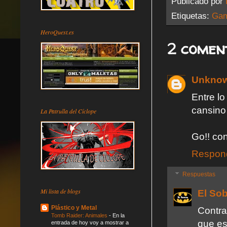
Publicado por
Etiquetas:
Gam
HeroQuest.es
2 comen
Unkno
Entre lo
cansino
La Patrulla del Cíclope
Go!! con
Respon
Respuestas
Mi lista de blogs
El So
Plástico y Metal
Contra
Tomb Raider: Animales
-
En la
que e
entrada de hoy voy a mostrar a