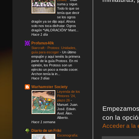
suma y sigue.
Todo lo que se
tenía que decir
se los ogros
dragón ya se dijo aquí. Ahora
solo nos toca disfrutar. Ogros
dragón *VALORACIÓN* Mant...
Hace 1 día
Profanus40k
Starcraft - Protoss: Unidades,
guía para escoger
-
Un último
empujón y aquí tenéis la primera
parte de la guía Protoss. En mi
opinión, los Protoss son un
ejército un poco a medio cocer.
Archon tenía la in...
Hace 3 días
Warhamster Society
Leyenda de los
Pintores '24,
plazo 26
-
Manuel. Juan.
Empezamos p
José. Edwin.
Axel. Álex.
con la opció
Alberto.
Hace 1 semana
Acceder a la 
Diario de un Friki
Escenografía: