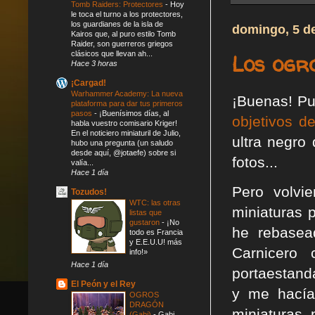
Tomb Raiders: Protectores
-
Hoy
le toca el turno a los protectores,
los guardianes de la isla de
domingo, 5 d
Kairos que, al puro estilo Tomb
Raider, son guerreros griegos
clásicos que llevan ah...
Los ogro
Hace 3 horas
¡Cargad!
Warhammer Academy: La nueva
¡Buenas! Pu
plataforma para dar tus primeros
pasos
-
¡Buenísimos días, al
objetivos d
habla vuestro comisario Kriger!
En el noticiero miniaturil de Julio,
ultra negro
hubo una pregunta (un saludo
desde aquí, @jotaefe) sobre si
fotos...
valía...
Hace 1 día
Pero volvi
Tozudos!
WTC: las otras
miniaturas 
listas que
gustaron
-
¡No
he rebasea
todo es Francia
y E.E.U.U! más
Carnicero 
info!»
Hace 1 día
portaestand
El Peón y el Rey
y me hacía 
OGROS
DRAGÓN
miniaturas,
(Gabi)
-
Gabi