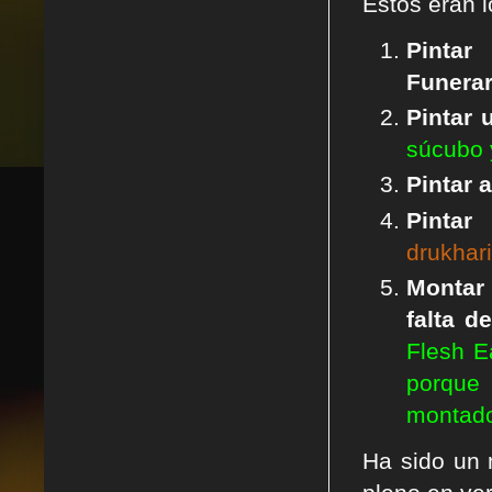
Éstos eran 
Pint
Funerar
Pintar 
súcubo y
Pintar 
Pintar
drukhari
Montar 
falta d
Flesh E
porque
montado
Ha sido un 