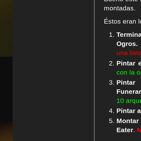
montadas.
Éstos eran 
Termin
Ogros.
una list
Pintar 
con la 
Pint
Funerar
10 arque
Pintar 
Monta
Eater
.