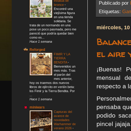
estatua de
Publicado por
bronce
-
Encontré una
Etiquetas:
Gam
viejísima figura
en una tienda
solidaria. Se
trata de un normando en una
miércoles, 10
pose un poco pasmada, pero me
pareció que podría quedar bien
como es...
Balance
Hace 1 semana
Reforged
el aire y
FIMIR Y LA
TIERRA
BENDITA
-
Bienvenidos un
¡Buenas! P
mes más. Tras
el parón del
mensual de
mes anterior,
hoy os traemos dos nuevos
respecto a 
libros de ejército en verión beta:
los Fimir y la Tierra Bendita. Por
...
Personalmen
Hace 1 semana
pensaba que
miniwars
Capturas del
podido saca
avance de
novedades
pincel jajaj
Warhammer de
verano 2026
-