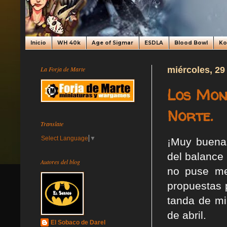
Inicio
WH 40k
Age of Sigmar
ESDLA
Blood Bowl
K
La Forja de Marte
miércoles, 29
Los Mon
Norte.
Translate
Select Language
▼
¡Muy buenas
del balance
Autores del blog
no puse me
propuestas 
tanda de mi
de abril.
El Sobaco de Darel