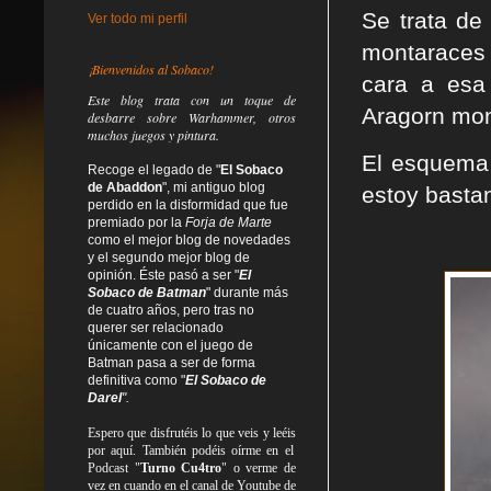
Se trata de
Ver todo mi perfil
montaraces 
¡Bienvenidos al Sobaco!
cara a esa
Este blog trata
con un toque de
Aragorn mont
desbarre
sobre Warhammer, otros
muchos juegos y pintura.
El esquema 
Recoge el legado de "
El Sobaco
de Abaddon
", mi antiguo blog
estoy basta
perdido en la disformidad
que fue
premiado por la
Forja de Marte
como el mejor blog de novedades
y el segundo mejor blog de
opinión. Éste pasó a ser "
El
Sobaco de Batman
" durante más
de cuatro años, pero tras no
querer ser relacionado
únicamente con el juego de
Batman pasa a ser de forma
definitiva como
"
El Sobaco de
Darel
".
Espero que disfrutéis lo que
veis
y
leéis
por aquí. También podéis oírme en el
Podcast "
Turno Cu4tro
" o verme de
vez en cuando en el canal de Youtube de