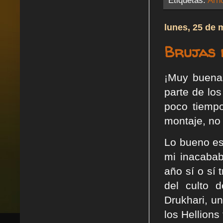
Etiquetas:
Arn
lunes, 25 de 
Brujas d
¡Muy buena
parte de lo
poco tiempo
montaje, no 
Lo bueno es
mi inacabab
año sí o sí 
del culto 
Drukhari, u
los Hellions