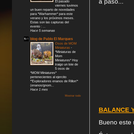
a paso...
El pasado
viernes tuvimos
un buen reparto de novedades
para *Warhammer* para este
verano y los próximos meses.
Estas son las capturas del
evento : ...
Hace 5 semanas
blog de Pablo El Marques
Osos de MOM
Miniaturas
-
*Miniaturas de
Mom
Miniatures* Hoy
traigo un lote de
5 osos de
*MOM Miniatures*
pertenecientes al ejercito
*'Exploradores enanos de Rillon'*
(enanos/gnom...
Hace 1 mes
Mostrar todo
BALANCE Y
Bueno este 