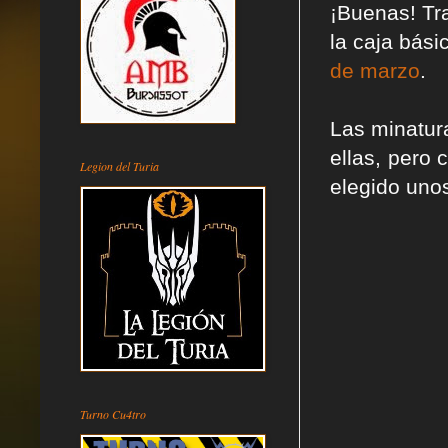
¡Buenas! T
la caja bási
de marzo
.
Las minatur
ellas, pero
Legion del Turia
elegido uno
Turno Cu4tro