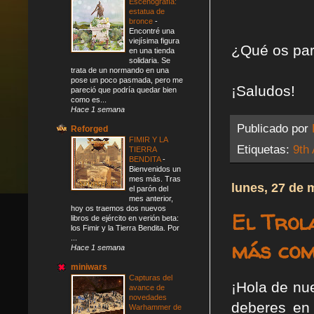
Escenografía:
estatua de
bronce
-
Encontré una
viejísima figura
¿Qué os par
en una tienda
solidaria. Se
trata de un normando en una
pose un poco pasmada, pero me
¡Saludos!
pareció que podría quedar bien
como es...
Hace 1 semana
Publicado por
Reforged
FIMIR Y LA
Etiquetas:
9th
TIERRA
BENDITA
-
Bienvenidos un
mes más. Tras
lunes, 27 de 
el parón del
mes anterior,
hoy os traemos dos nuevos
El Trol
libros de ejército en verión beta:
los Fimir y la Tierra Bendita. Por
...
más com
Hace 1 semana
miniwars
Capturas del
¡Hola de n
avance de
novedades
deberes en
Warhammer de