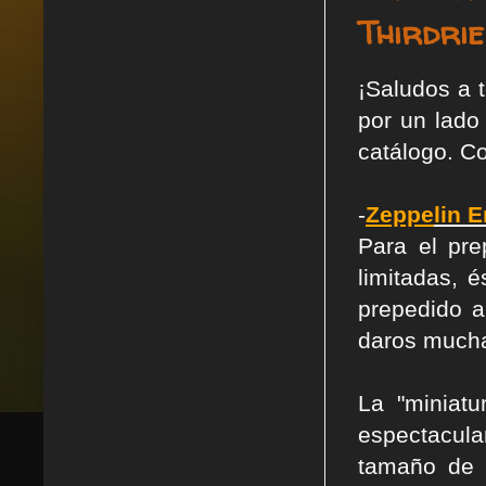
Thirdri
¡Saludos a 
por un lado 
catálogo. C
-
Zeppe
lin 
Para el pr
limitadas, 
prepedido a
daros mucha 
La "miniatu
espectacula
tamaño de 