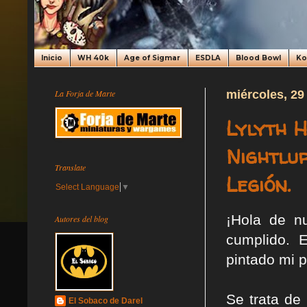
Inicio
WH 40k
Age of Sigmar
ESDLA
Blood Bowl
K
La Forja de Marte
miércoles, 29
Lylyth 
Nightlu
Translate
Legión.
Select Language
▼
¡Hola de n
Autores del blog
cumplido. 
pintado mi 
Se trata de
El Sobaco de Darel