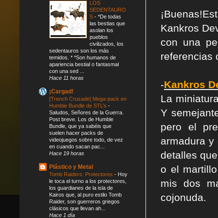
LOS
SEDENTAURO
¡Buenas!Es
S
-
*De todas
las bestias que
Kankros Dev
asolan los
pueblos
con una pe
civilizados, los
sedentauros son los más
referencias 
temidos. * *Son humanos de
apariencia bestial o fantasmal
con una sed ...
Hace 11 horas
-
Kankros D
¡Cargad!
La miniatur
[Trench Crusade] Mega-pack en
Humble Bundle de STL’s
-
Y semejant
Saludos, Señores de la Guerra.
Post breve. Los de Humble
pero el pr
Bundle, que ya sabéis que
suelen hacer packs de
armadura y 
videojuegos sobre todo, de vez
en cuando sacan pac...
detalles qu
Hace 19 horas
Plástico y Metal
o el martil
Tomb Raiders: Protectores
-
Hoy
mis dos ma
le toca el turno a los protectores,
los guardianes de la isla de
Kairos que, al puro estilo Tomb
cojonuda.
Raider, son guerreros griegos
clásicos que llevan ah...
Hace 1 día