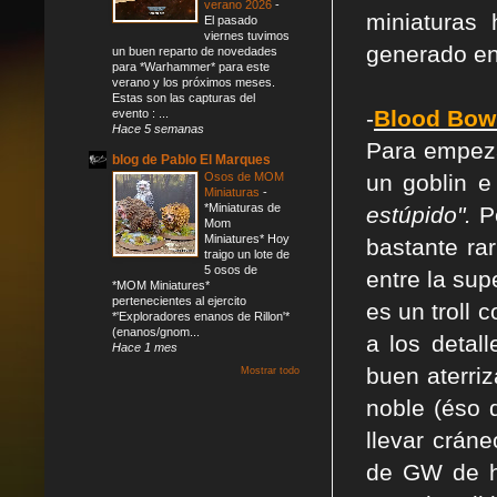
verano 2026
-
miniaturas
El pasado
viernes tuvimos
generado en 
un buen reparto de novedades
para *Warhammer* para este
verano y los próximos meses.
Estas son las capturas del
-
Blood Bowl
evento : ...
Hace 5 semanas
Para empeza
blog de Pablo El Marques
Osos de MOM
un goblin e
Miniaturas
-
*Miniaturas de
estúpido".
P
Mom
Miniatures* Hoy
bastante ra
traigo un lote de
5 osos de
entre la su
*MOM Miniatures*
pertenecientes al ejercito
es un troll
*'Exploradores enanos de Rillon'*
(enanos/gnom...
a los detal
Hace 1 mes
buen aterriz
Mostrar todo
noble (éso 
llevar crán
de GW de h