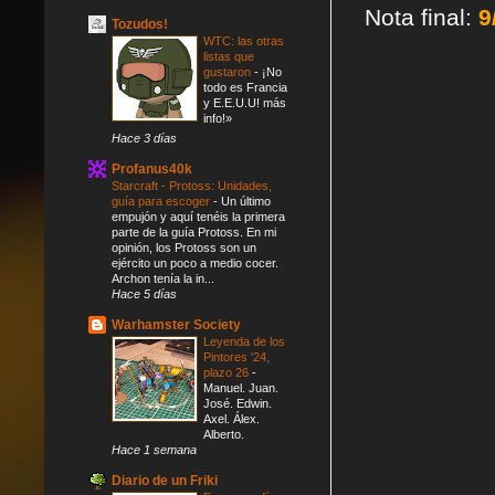
Nota final:
9
Tozudos!
WTC: las otras
listas que
gustaron
-
¡No
todo es Francia
y E.E.U.U! más
info!»
Hace 3 días
Profanus40k
Starcraft - Protoss: Unidades,
guía para escoger
-
Un último
empujón y aquí tenéis la primera
parte de la guía Protoss. En mi
opinión, los Protoss son un
ejército un poco a medio cocer.
Archon tenía la in...
Hace 5 días
Warhamster Society
Leyenda de los
Pintores '24,
plazo 26
-
Manuel. Juan.
José. Edwin.
Axel. Álex.
Alberto.
Hace 1 semana
Diario de un Friki