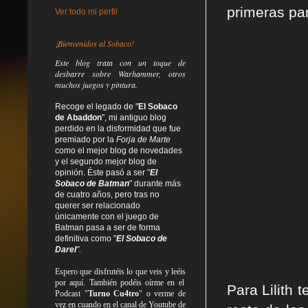
primeras par
Ver todo mi perfil
¡Bienvenidos al Sobaco!
Este blog trata
con un toque de
desbarre
sobre Warhammer, otros
muchos juegos y pintura.
Recoge el legado de "
El Sobaco
de Abaddon
", mi antiguo blog
perdido en la disformidad
que fue
premiado por la
Forja de Marte
como el mejor blog de novedades
y el segundo mejor blog de
opinión. Éste pasó a ser "
El
Sobaco de Batman
" durante más
de cuatro años, pero tras no
querer ser relacionado
únicamente con el juego de
Batman pasa a ser de forma
definitiva como
"
El Sobaco de
Darel
".
Espero que disfrutéis lo que
veis
y
leéis
por aquí. También podéis oírme en el
Para Lilith t
Podcast "
Turno Cu4tro
" o verme de
vez en cuando en el canal de Youtube de