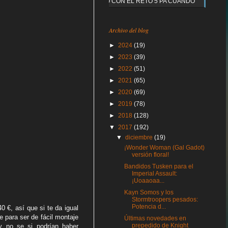
Y QUE PASO CON EL RETO 5 PA CUANDO
Archivo del blog
►
2024
(19)
►
2023
(39)
►
2022
(51)
►
2021
(65)
►
2020
(69)
►
2019
(78)
►
2018
(128)
▼
2017
(192)
▼
diciembre
(19)
¡Wonder Woman (Gal Gadot)
versión floral!
Bandidos Tusken para el
Imperial Assault:
¡Uoaaoaa...
Kayn Somos y los
Stormtroopers pesados:
Potencia d...
 €, así que si te da igual
 para ser de fácil montaje
Últimas novedades en
prepedido de Knight
 no se si podrían haber