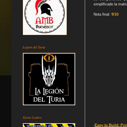
simplificado la matr
Nota final:
9/10
Legion del Turia
Turno Cu4tro
-
Easy to Build: Pr