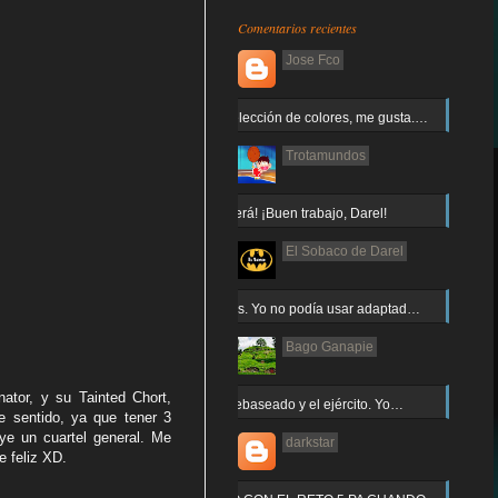
Comentarios recientes
Jose Fco
Muy buena elección de colores, me gusta.…
Trotamundos
¡Arnor no caerá! ¡Buen trabajo, Darel!
El Sobaco de Darel
Jajaja gracias. Yo no podía usar adaptad…
Bago Ganapie
ator, y su Tainted Chort,
Increíble el rebaseado y el ejército. Yo…
e sentido, ya que tener 3
uye un cuartel general. Me
darkstar
e feliz XD.