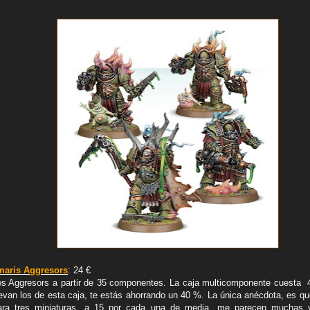
imaris Aggresors
: 24 €
es Aggresors a partir de 35 componentes. La caja multicomponente cuesta 40
evan los de esta caja, te estás ahorrando un 40 %. La única anécdota, es que
ra tres miniaturas, a 15 por cada una de media, me parecen muchas y