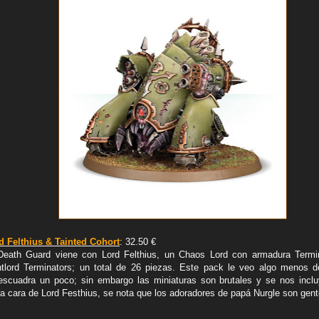
d Felthius & Tainted Cohort
: 32.50 €
Death Guard viene con Lord Felthius, un Chaos Lord con armadura Termin
htlord Terminators; un total de 26 piezas. Este pack le veo algo menos d
descuadra un poco; sin embargo las miniaturas son brutales y se nos incl
la cara de Lord Festhius, se nota que los adoradores de papá Nurgle son gent