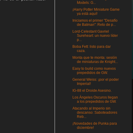
Models: G...
¡Harry Potter Miniature Game
ya está aquí!
Iniciamos el primer "Desafío
de Batman": Reto de p...
Lord-Celestant Gavriel
Sureheart: un nuevo líder
p...
Boba Fett: listo para dar
caza.
Monta que te monta: sesión
de miniaturas de Knight...
Easy to build como nuevos
prepedidos de GW.
General Weiss: ¡por el poder
Imperial!
IG-88 el Droide Asesino.
Los Ángeles Oscuros llegan
a los prepedidos de GW.
Atacando al Imperio sin
descanso: Saboteadores
Reb...
¡Novedades de Punka para
diciembre!