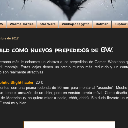
oW
WarmaHordes
Star Wars
Punkapocalyptic
Batman
Euphori
embre de 2017
uild como nuevos prepedidos de GW.
semana más le echamos un vistazo a los prepedidos de Games Workshop qu
cil montaje. Estas cajas tienen un precio mucho más reducido y un conte
o son realmente atractivas.
hitic Blight-hauler
: 20 €
ntes con una peana redonda de 80 mm para montar al "ascoche". Mucho 
ue tiene el armazón de un drón, pero en versión torreta móvil. Como diseño 
s de Mortarios (y no quiero mirar a nadie, ehhh, ehhh). Sin duda llevarte un 
d" está muy bien.