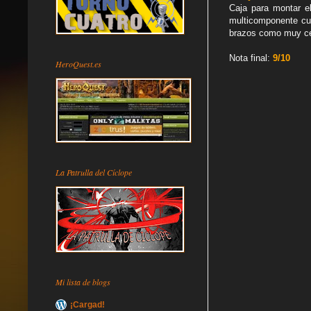
Caja para montar e
multicomponente cue
brazos como muy cer
Nota final:
9/10
HeroQuest.es
La Patrulla del Cíclope
Mi lista de blogs
¡Cargad!