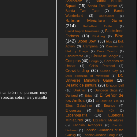
Banda Suicide
Scarecrow
(9)
Squad
(15)
Banda The Riddler
(8)
Banda Two Face
(7)
Banda
Wonderland
(3)
Bat-builder
(1)
Batman Miniature Game
(214)
Battlefleet Gothic
(1)
Blackstone
BlackChaptel Miniatures
(1)
Blog
Fortress
(13)
Blitzkrieg
(2)
(142)
Blood Bowl
(33)
Bolt
blos
(1)
Action
(3)
Campaña
(7)
Canción de
Hielo y Fuego
(2)
Casa Cawdor
(1)
Chatarreros
(10)
Círculo de Sangre
(5)
Compras
(40)
Corsarios de
Congo
(2)
Umbar
(4)
Crisis Protocol
(4)
Crowdfunding
(35)
Cursed City
(2)
DC
Dark denezins of Mirkwood
(1)
Universe Miniature Game
(19)
Desafío de pintura
(20)
Dragon Ball
(10)
Drukhari
(7)
Dungeon Saga
(3)
mí también me parecen muy
El Señor de
Dunland
(4)
Edge
(2)
n piezas sobrantes y masilla
los Anillos
(82)
El Taller de Yila
(1)
Elfos Galadhrim
(8)
Enanos
(4)
Encuestas
(4)
Epic 40k
(2)
Escenografía
(14)
Euphoria
Miniatures
(43)
Excellent Miniatures
(5)
Facción Avengers
(8)
Facción
Facción Guardians of the
Darkseid
(1)
Galaxy
(6)
Facción Justice League
(5)