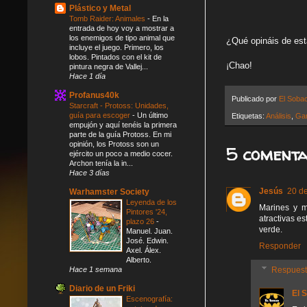
Plástico y Metal
Tomb Raider: Animales
-
En la
entrada de hoy voy a mostrar a
los enemigos de tipo animal que
¿Qué opináis de est
incluye el juego. Primero, los
lobos. Pintados con el kit de
¡Chao!
pintura negra de Vallej...
Hace 1 día
Profanus40k
Publicado por
El Soba
Starcraft - Protoss: Unidades,
guía para escoger
-
Un último
Etiquetas:
Análisis
,
Ga
empujón y aquí tenéis la primera
parte de la guía Protoss. En mi
opinión, los Protoss son un
5 comenta
ejército un poco a medio cocer.
Archon tenía la in...
Hace 3 días
Jesús
20 de
Warhamster Society
Leyenda de los
Marines y m
Pintores '24,
atractivas e
plazo 26
-
verde.
Manuel. Juan.
José. Edwin.
Responder
Axel. Álex.
Alberto.
Respues
Hace 1 semana
Diario de un Friki
El 
Escenografía: