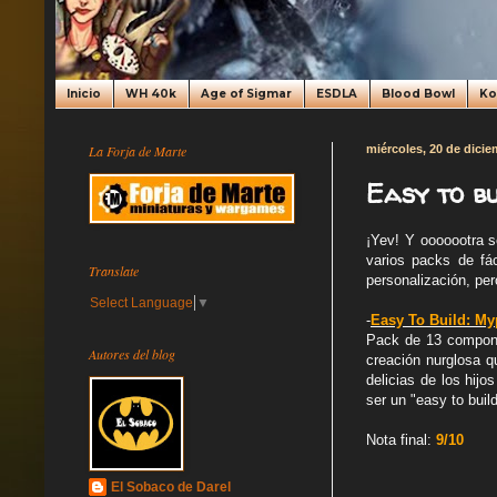
Inicio
WH 40k
Age of Sigmar
ESDLA
Blood Bowl
K
La Forja de Marte
miércoles, 20 de dici
Easy to b
¡Yev! Y ooooootra 
varios packs de fá
Translate
personalización, per
Select Language
▼
-
Easy To Build: Myp
Pack de 13 compone
Autores del blog
creación nurglosa q
delicias de los hijo
ser un "easy to buil
Nota final:
9/10
El Sobaco de Darel