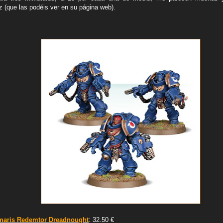
iz (que las podéis ver en su página web).
imaris Redemtor Dreadnought
: 32.50 €