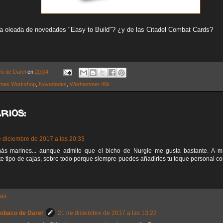
a oleada de novedades "Easy to Build"? ¿y de las Citadel Combat Cards?
co de Darel
en
20:04
mes Workshop
,
Novedades
,
Warhammer 40k
rios:
 diciembre de 2017 a las 20:33
ás marines... aunque admito que el bicho de Nurgle me gusta bastante. A 
ste tipo de cajas, sobre todo porque siempre puedes añadirles tu toque personal co
tas
Sobaco de Darel
21 de diciembre de 2017 a las 13:22