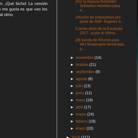
¡Por la Alianza Rebelde!:
. ¡Qué bicho! La versión
Soldados rebeldes para
o me gusta es que veo los
e...
al olmo.
¡Aluvión de prepedidos por
parte de GW!: Ángeles S...
Cuenta atrás de la Escalada
2017: ¡a por el último...
¡Mi banda de Khorne para
WU Shadespire terminada
p...
►
noviembre
(14)
►
octubre
(21)
►
septiembre
(8)
►
agosto
(6)
►
julio
(13)
►
junio
(12)
►
mayo
(19)
►
abril
(17)
►
marzo
(24)
►
febrero
(19)
►
enero
(20)
►
2016
(227)