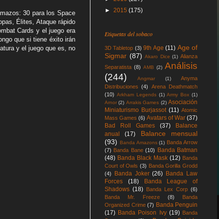
►
2015
(175)
2 mazos: 30 para los Space
opas, Élites, Ataque rápido
mbat Cards y el juego era
Etiquetas del sobaco
ngo que si tiene éxito irán
Age of
9th Age
(11)
tura y el juego que es, no
3D Tabletop
(3)
Sigmar
(87)
Alianza
Akaro Dice
(1)
Análisis
Separatista
(8)
AMB
(2)
(244)
Anyma
Angmar
(1)
Distribuciones
(4)
Arena Deathmatch
(10)
Arkham Legends
(1)
Army Box
(1)
Asociación
Arnor
(2)
Arrakis Games
(2)
Miniaturismo Burjassot
(11)
Atomic
Avatars of War
(37)
Mass Games
(6)
Bad Roll Games
(37)
Balance
Balance mensual
anual
(17)
(93)
Banda Arrow
Banda Amazons
(1)
Banda Batman
(7)
Banda Bane
(10)
(48)
Banda Black Mask
(12)
Banda
Court of Owls
(3)
Banda Gorilla Grodd
Banda Joker
(26)
Banda Law
(4)
Forces
(18)
Banda League of
Shadows
(18)
Banda Lex Corp
(6)
Banda Mr. Freeze
(8)
Banda
Banda Penguin
Organized Crime
(7)
(17)
Banda Poison Ivy
(19)
Banda