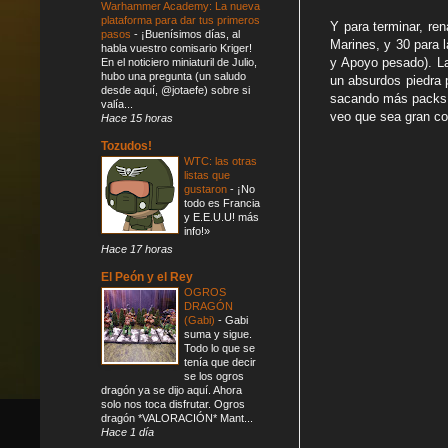
Warhammer Academy: La nueva
plataforma para dar tus primeros
Y para terminar, re
pasos
-
¡Buenísimos días, al
Marines, y 30 para l
habla vuestro comisario Kriger!
y Apoyo pesado). La
En el noticiero miniaturil de Julio,
hubo una pregunta (un saludo
un absurdos piedra p
desde aquí, @jotaefe) sobre si
sacando más packs c
valía...
veo que sea gran co
Hace 15 horas
Tozudos!
WTC: las otras
listas que
gustaron
-
¡No
todo es Francia
y E.E.U.U! más
info!»
Hace 17 horas
El Peón y el Rey
OGROS
DRAGÓN
(Gabi)
-
Gabi
suma y sigue.
Todo lo que se
tenía que decir
se los ogros
dragón ya se dijo aquí. Ahora
solo nos toca disfrutar. Ogros
dragón *VALORACIÓN* Mant...
Hace 1 día