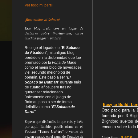
Ver todo mi perfil
¡Bienvenidos al Sobaco!
Este blog trata
con un toque de
desbarre
sobre Warhammer, otros
muchos juegos y pintura.
Recoge el legado de "
El Sobaco
de Abaddon
", mi antiguo blog
perdido en la disformidad
que fue
premiado por la
Forja de Marte
como el mejor blog de novedades
y el segundo mejor blog de
opinión. Éste pasó a ser "
El
Sobaco de Batman
" durante más
de cuatro años, pero tras no
querer ser relacionado
únicamente con el juego de
Batman pasa a ser de forma
-
Easy to Build: Lor
definitiva como
"
El Sobaco de
Otro pack para la 
Darel
".
formada por 3 Blig
Blightlord sueltos 
Espero que disfrutéis lo que
veis
y
leéis
por aquí. También podéis oírme en el
encanta sobre todo 
Podcast "
Turno Cu4tro
" o verme de
vez en cuando en el canal de Youtube de
Nota final:
8.5/10