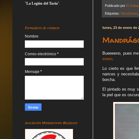
"
La Legión del Turia
".
Publicado por
El Soba
Etiquetas:
HeroQuest
Formulario de contacto
lunes, 23 de enero de 
Nombre
Mandrágor
Bueeeeno, pues me h
Correo electrónico
*
enero
.
Lo cierto es que ll
Mensaje
*
narices y necesitab
borcha.
El pintado es muy se
la piel que es oscur
Asociación Miniaturismo Burjassot