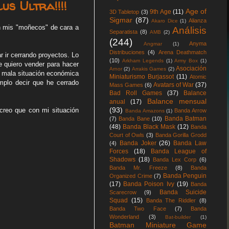
s Ultra!!!!
Age of
9th Age
(11)
3D Tabletop
(3)
Sigmar
(87)
Alianza
Akaro Dice
(1)
on mis "moñecos" de cara a
Análisis
Separatista
(8)
AMB
(2)
(244)
Anyma
Angmar
(1)
Distribuciones
(4)
Arena Deathmatch
r ir cerrando proyectos. Lo
(10)
Arkham Legends
(1)
Army Box
(1)
e quiero vender para hacer
Asociación
Arnor
(2)
Arrakis Games
(2)
a mala situación económica
Miniaturismo Burjassot
(11)
Atomic
mplo decir que he cerrado
Avatars of War
(37)
Mass Games
(6)
Bad Roll Games
(37)
Balance
Balance mensual
anual
(17)
(93)
 creo que con mi situación
Banda Arrow
Banda Amazons
(1)
Banda Batman
(7)
Banda Bane
(10)
(48)
Banda Black Mask
(12)
Banda
Court of Owls
(3)
Banda Gorilla Grodd
Banda Joker
(26)
Banda Law
(4)
Forces
(18)
Banda League of
Shadows
(18)
Banda Lex Corp
(6)
Banda Mr. Freeze
(8)
Banda
Banda Penguin
Organized Crime
(7)
(17)
Banda Poison Ivy
(19)
Banda
Banda Suicide
Scarecrow
(9)
Squad
(15)
Banda The Riddler
(8)
Banda Two Face
(7)
Banda
Wonderland
(3)
Bat-builder
(1)
Batman Miniature Game