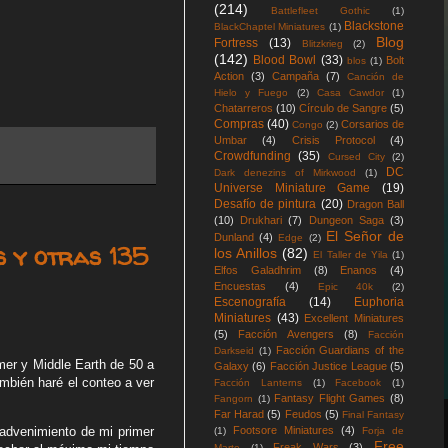
(214)
Battlefleet Gothic
(1)
Blackstone
BlackChaptel Miniatures
(1)
Blog
Fortress
(13)
Blitzkrieg
(2)
(142)
Blood Bowl
(33)
Bolt
blos
(1)
Action
(3)
Campaña
(7)
Canción de
Hielo y Fuego
(2)
Casa Cawdor
(1)
Chatarreros
(10)
Círculo de Sangre
(5)
Compras
(40)
Corsarios de
Congo
(2)
Umbar
(4)
Crisis Protocol
(4)
Crowdfunding
(35)
Cursed City
(2)
DC
Dark denezins of Mirkwood
(1)
Universe Miniature Game
(19)
Desafío de pintura
(20)
Dragon Ball
(10)
Drukhari
(7)
Dungeon Saga
(3)
El Señor de
Dunland
(4)
Edge
(2)
s y otras 135
los Anillos
(82)
El Taller de Yila
(1)
Elfos Galadhrim
(8)
Enanos
(4)
Encuestas
(4)
Epic 40k
(2)
Escenografía
(14)
Euphoria
Miniatures
(43)
Excellent Miniatures
(5)
Facción Avengers
(8)
Facción
Facción Guardians of the
Darkseid
(1)
mer y Middle Earth de 50 a
Galaxy
(6)
Facción Justice League
(5)
ambién haré el conteo a ver
Facción Lanterns
(1)
Facebook
(1)
Fantasy Flight Games
(8)
Fangorn
(1)
Far Harad
(5)
Feudos
(5)
Final Fantasy
 advenimiento de mi primer
Footsore Miniatures
(4)
(1)
Forja de
Free
Freak Wars
(3)
Marte
(1)