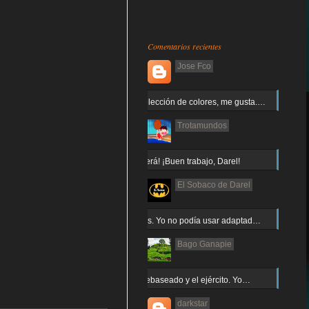
Comentarios recientes
Jose Fco
Muy buena elección de colores, me gusta.…
Trotamundos
¡Arnor no caerá! ¡Buen trabajo, Darel!
El Sobaco de Darel
Jajaja gracias. Yo no podía usar adaptad…
Bago Ganapie
Increíble el rebaseado y el ejército. Yo…
darkstar