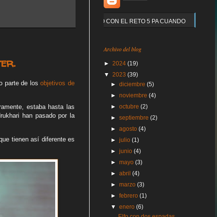
Y QUE PASO CON EL RETO 5 PA CUANDO
Archivo del blog
er.
►
2024
(19)
▼
2023
(39)
o parte de los
objetivos de
►
diciembre
(5)
►
noviembre
(4)
eramente, estaba hasta las
►
octubre
(2)
drukhari han pasado por la
►
septiembre
(2)
►
agosto
(4)
que tienen así diferente es
►
julio
(1)
►
junio
(4)
►
mayo
(3)
►
abril
(4)
►
marzo
(3)
►
febrero
(1)
▼
enero
(6)
Elfo con dos espadas.