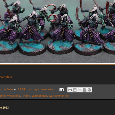
:
 completa
co de Darel
en
22:14
No hay comentarios:
ames Workshop
,
Pintura
,
Warhammer
,
Warhammer 40k
de 2023