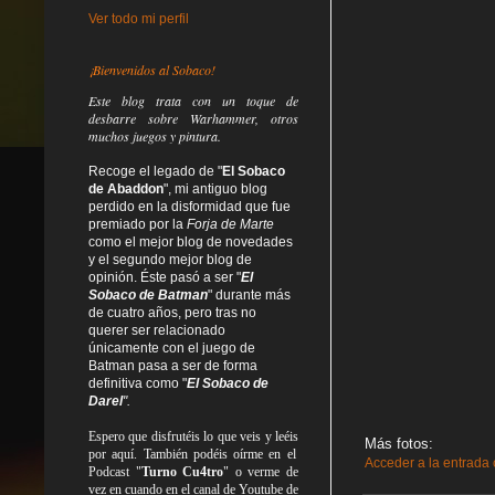
Ver todo mi perfil
¡Bienvenidos al Sobaco!
Este blog trata
con un toque de
desbarre
sobre Warhammer, otros
muchos juegos y pintura.
Recoge el legado de "
El Sobaco
de Abaddon
", mi antiguo blog
perdido en la disformidad
que fue
premiado por la
Forja de Marte
como el mejor blog de novedades
y el segundo mejor blog de
opinión. Éste pasó a ser "
El
Sobaco de Batman
" durante más
de cuatro años, pero tras no
querer ser relacionado
únicamente con el juego de
Batman pasa a ser de forma
definitiva como
"
El Sobaco de
Darel
".
Espero que disfrutéis lo que
veis
y
leéis
Más fotos:
por aquí. También podéis oírme en el
Acceder a la entrada
Podcast "
Turno Cu4tro
" o verme de
vez en cuando en el canal de Youtube de