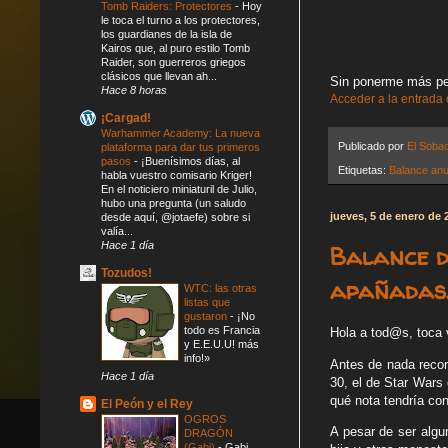
Tomb Raiders: Protectores
-
Hoy
le toca el turno a los protectores,
los guardianes de la isla de
Kairos que, al puro estilo Tomb
Raider, son guerreros griegos
clásicos que llevan ah...
Sin ponerme más pes
Hace 8 horas
Acceder a la entrada
¡Cargad!
Warhammer Academy: La nueva
Publicado por
El Soba
plataforma para dar tus primeros
pasos
-
¡Buenísimos días, al
Etiquetas:
Balance anu
habla vuestro comisario Kriger!
En el noticiero miniaturil de Julio,
hubo una pregunta (un saludo
jueves, 5 de enero de 
desde aquí, @jotaefe) sobre si
valía...
Hace 1 día
Balance d
Tozudos!
apañadas
WTC: las otras
listas que
gustaron
-
¡No
todo es Francia
Hola a tod@s, toca v
y E.E.U.U! más
info!»
Antes de nada recor
Hace 1 día
30, el de Star Wars 
qué nota tendría con
El Peón y el Rey
OGROS
A pesar de ser algu
DRAGÓN
(Gabi)
-
Gabi