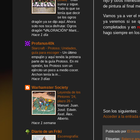
hijo y otros menest
suma y sigue.
de pintura al final 
Todo lo que se
tenía que decir
Vamos ya a ver el r
se los ogros
ya veremos si se 
dragón ya se dijo aquí. Ahora
solo nos toca disfrutar. Ogros
completados y en
r
dragón *VALORACIÓN* Mant...
hago siempre en los
Hace 1 día
Profanus40k
Starcraft - Protoss: Unidades,
guía para escoger
-
Un último
empujón y aquí tenéis la primera
parte de la guía Protoss. En mi
opinión, los Protoss son un
ejército un poco a medio cocer.
Archon tenía la in...
Hace 3 días
Warhamster Society
Leyenda de los
Pintores '24,
plazo 26
-
Manuel. Juan.
José. Edwin.
Son los siguientes:
Axel. Álex.
Acceder a la entrada
Alberto.
Hace 1 semana
Diario de un Friki
Publicado por
El Soba
Escenografía:
Etiquetas:
Balance anu