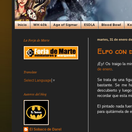
Inicio
WH 40k
Age of Sigmar
ESDLA
Blood Bowl
K
La Forja de Marte
martes, 31 de enero d
Elfo con 
¡Ey! Os traigo la mi
de enero
.
Translate
Se trata de una fig
Select Language
▼
bastante. Se me ha
descubierto y luego
Autores del blog
recordar que esta m
El pintado nada fuer
para quitármela de 
El Sobaco de Darel