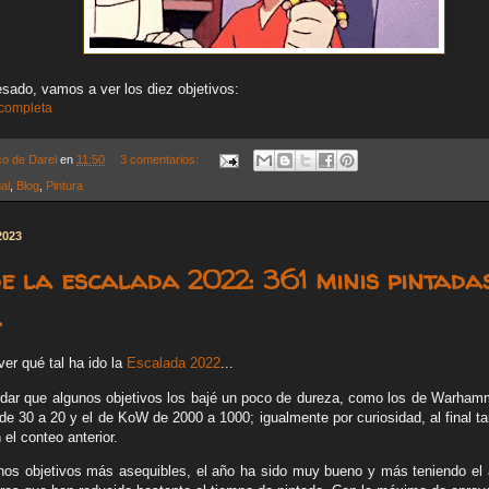
ado, vamos a ver los diez objetivos:
 completa
co de Darel
en
11:50
3 comentarios:
al
,
Blog
,
Pintura
2023
e la escalada 2022: 361 minis pintada
.
er qué tal ha ido la
Escalada 2022
...
dar que algunos objetivos los bajé un poco de dureza, como los de Warham
de 30 a 20 y el de KoW de 2000 a 1000; igualmente por curiosidad, al final t
 el conteo anterior.
nos objetivos más asequibles, el año ha sido muy bueno y más teniendo el