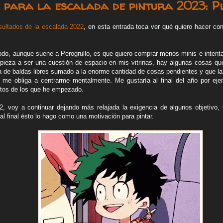
 para la escalada de pintura 2023: Plu
sultados de la escalada 2022
, en esta entrada toca ver qué quiero hacer c
todo, aunque suene a Perogrullo, es que quiero comprar menos minis e intenta
pieza a ser una cuestión de espacio en mis vitrinas, hay algunas cosas qu
lta de baldas libres sumado a la enorme cantidad de cosas pendientes y que l
 me obliga a centrarme mentalmente. Me gustaría al final del año por eje
os de los que he empezado.
2, voy a continuar dejando más relajada la exigencia de algunos objetivo,
 al final ésto lo hago como una motivación para pintar.