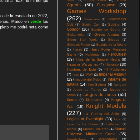
vechar al máximo mi tiempo
Agents
(50)
Frostgrave
(29)
Games Workshop
os de la escalada de 2022,
(262)
Genestealer
Gamezone
(1)
menos. Marco en
verde
los
Cult
(7)
Goblins
(4)
Goblin Cult
(1)
mpleto me podré nota como
Gondor
(20)
Gondor en Guerra
(2)
Grecia Antigua
(3)
Gorkamorka
(1)
Green Stuff World
(1)
Griegos
(1)
Grimdark Future
(1)
Guargia de la Noche
Harad
(3)
Harry Potter Miniature
(2)
HeroQuest
Game
(6)
Heroforge
(1)
(29)
Hijos de la Sangre Negra
(8)
Hispania Wargames
(4)
Histórico
(10)
Hombres del Este
(6)
HT Publishers
Imperial Assault
(7)
Idos
(1)
IIWW
(2)
(29)
Informe de
Imperio del Polvo
(2)
batalla
(14)
Iron Golems
(4)
Isengard
(1)
Juego de Tronos
(2)
Juegos de
Juegos de mesa
(53)
cartas
(1)
Kings of
Kensei
(4)
Kickstarter
(4)
Knight Models
War
(19)
(227)
La Guerra del Anillo
(9)
Legion of Everblight
(33)
Liga
(2)
Ligas de los Votann
(1)
Lothlorien
(1)
Marvel
Mantic
(6)
Marvel Universe
(4)
Universe Miniature Game
(35)
Mercenarios
(3)
MeepleQuest
(1)