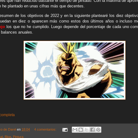
eres que han reducido bastante el tiempo de pintado. Con la máxima de apro
me he plantado en unas cifras más que decentes.
esumen de los objetivos de 2022 y en la siguiente plantearé los diez objetiv
quedan en diez o aparecen más como estos dos últimos años o incluso 
ojo
los que no he cumplido. Luego depende del porcentaje de cada uno co
 balances anuales.
 completa
co de Darel
en
18:04
4 comentarios:
al
,
Blog
,
Pintura