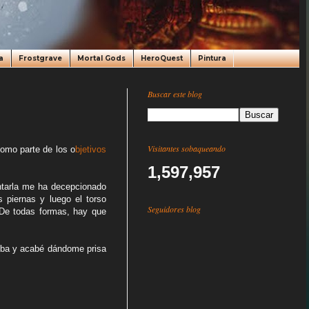
a
Frostgrave
Mortal Gods
HeroQuest
Pintura
Buscar este blog
Visitantes sobaqueando
como parte de los o
bjetivos
1,597,957
ntarla me ha decepcionado
piernas y luego el torso
Seguidores blog
 De todas formas, hay que
rriba y acabé dándome prisa