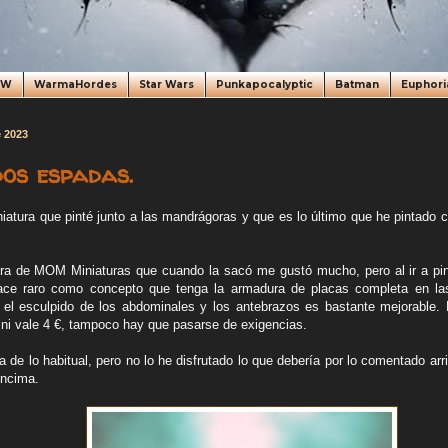
oW
WarmaHordes
Star Wars
Punkapocalyptic
Batman
Euphori
e 2023
dos espadas.
niatura que pinté junto a las mandrágoras y que es lo último que he pintado 
ura de MOM Miniaturas que cuando la sacó me gustó mucho, pero al ir a pi
ce raro como concepto que tenga la armadura de placas completa en las 
 el esculpido de los abdominales y los antebrazos es bastante mejorable.
ini vale 4 €, tampoco hay que pasarse de exigencias.
a de lo habitual, pero no lo he disfrutado lo que debería por lo comentado a
encima.